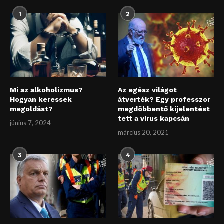
1
2
Mi az alkoholizmus?
Az egész világot
Hogyan keressek
átverték? Egy professzor
megoldást?
megdöbbentő kijelentést
tett a vírus kapcsán
június 7, 2024
március 20, 2021
3
4