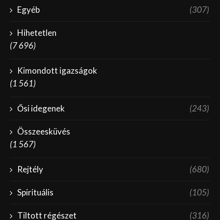
Egyéb
(307)
Hihetetlen
(7 696)
Kimondott igazságok
(1 561)
Ősi idegenek
(243)
Összeesküvés
(1 567)
Rejtély
(680)
Spirituális
(105)
Tiltott régészet
(316)