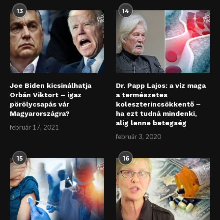
13
14
Joe Biden kicsinálhatja
Dr. Papp Lajos: a víz maga
Orbán Viktort – igaz
a természetes
pörölycsapás vár
koleszterincsökkentő –
Magyarországra?
ha ezt tudná mindenki,
alig lenne betegség
február 17, 2021
február 3, 2020
15
16