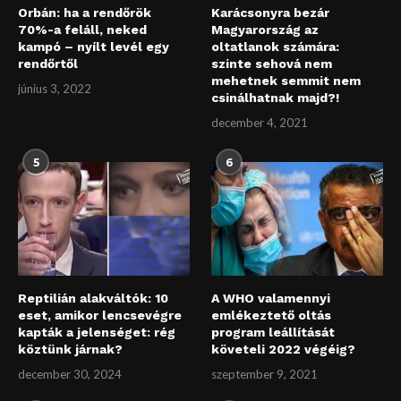
Orbán: ha a rendőrök
Karácsonyra bezár
70%-a feláll, neked
Magyarország az
kampó – nyílt levél egy
oltatlanok számára:
rendőrtől
szinte sehová nem
mehetnek semmit nem
június 3, 2022
csinálhatnak majd?!
december 4, 2021
5
6
Reptilián alakváltók: 10
A WHO valamennyi
eset, amikor lencsevégre
emlékeztető oltás
kapták a jelenséget: rég
program leállítását
köztünk járnak?
követeli 2022 végéig?
december 30, 2024
szeptember 9, 2021