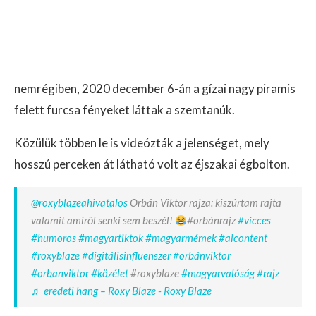
nemrégiben, 2020 december 6-án a gízai nagy piramis
felett furcsa fényeket láttak a szemtanúk.
Közülük többen le is videózták a jelenséget, mely
hosszú perceken át látható volt az éjszakai égbolton.
@roxyblazeahivatalos
Orbán Viktor rajza: kiszúrtam rajta
valamit amiről senki sem beszél!
#orbánrajz
#vicces
#humoros
#magyartiktok
#magyarmémek
#aicontent
#roxyblaze
#digitálisinfluenszer
#orbánviktor
#orbanviktor
#közélet
#roxyblaze
#magyarvalóság
#rajz
♬ eredeti hang – Roxy Blaze - Roxy Blaze