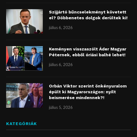
Szijjártó bűncselekményt követett
el? Döbbenetes dolgok derültek ki!
július 6, 2026
Keményen visszaszólt Áder Magyar
Péternek, ebből óriási balhé lehet!
július 6, 2026
Orbán Viktor szerint önkényuralom
épült ki Magyarországon: nyílt
beismerése mindennek?!
július 5, 2026
KATEGÓRIÁK