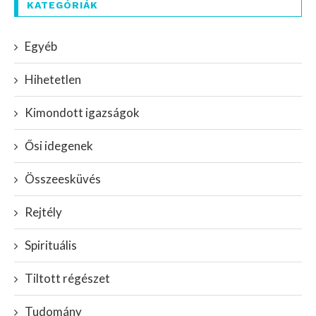
KATEGÓRIÁK
Egyéb
Hihetetlen
Kimondott igazságok
Ősi idegenek
Összeesküvés
Rejtély
Spirituális
Tiltott régészet
Tudomány