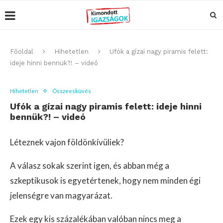
Főoldal
Hihetetlen
Ufók a gízai nagy piramis felett:
ideje hinni bennük?! – videó
Hihetetlen
Összeesküvés
Ufók a gízai nagy piramis felett: ideje hinni
bennük?! – videó
Léteznek vajon földönkívüliek?
A válasz sokak szerint igen, és abban még a
szkeptikusok is egyetértenek, hogy nem minden égi
jelenségre van magyarázat.
Ezek egy kis százalékában valóban nincs meg a