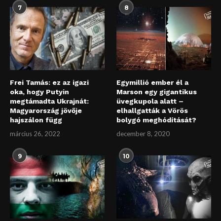
7
8
Frei Tamás: ez az igazi
Egymillió ember él a
oka, hogy Putyin
Marson egy gigantikus
megtámadta Ukrajnát:
üvegkupola alatt –
Magyarország jövője
elhallgatták a Vörös
hajszálon függ
bolygó meghódítását?
március 26, 2022
december 8, 2020
9
10