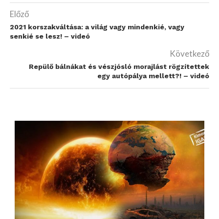
Előző
2021 korszakváltása: a világ vagy mindenkié, vagy
senkié se lesz! – videó
Következő
Repülő bálnákat és vészjósló morajlást rögzítettek
egy autópálya mellett?! – videó