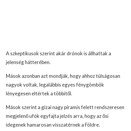
A szkeptikusok szerint akár drónok is állhattak a
jelenség hátterében.
Mások azonban azt mondják, hogy ahhoz túlságosan
nagyok voltak, legalábbis egyes fénygömbök
lényegesen eltértek a többitől.
Mások szerint a gízai nagy piramis felett rendszeresen
megjelenő ufók egyfajta jelzés arra, hogy az ősi
idegenek hamarosan visszatérnek a Földre.