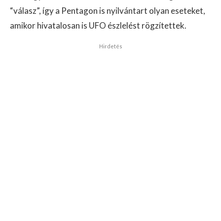
“válasz”, így a Pentagon is nyilvántart olyan eseteket,
amikor hivatalosan is UFO észlelést rögzítettek.
Hirdetés