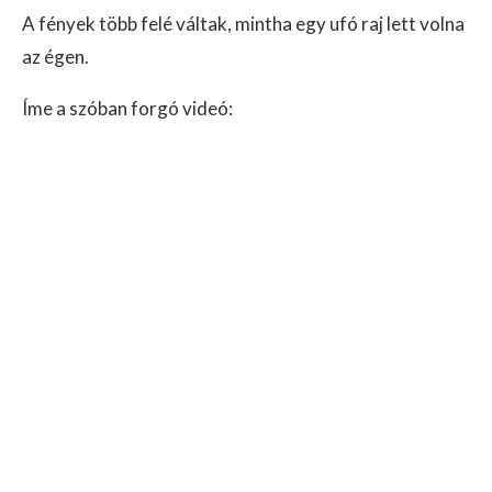
A fények több felé váltak, mintha egy ufó raj lett volna
az égen.
Íme a szóban forgó videó: