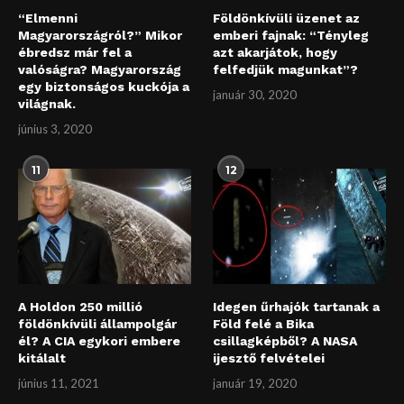
“Elmenni
Földönkívüli üzenet az
Magyarországról?” Mikor
emberi fajnak: “Tényleg
ébredsz már fel a
azt akarjátok, hogy
valóságra? Magyarország
felfedjük magunkat”?
egy biztonságos kuckója a
január 30, 2020
világnak.
június 3, 2020
11
12
A Holdon 250 millió
Idegen űrhajók tartanak a
földönkívüli állampolgár
Föld felé a Bika
él? A CIA egykori embere
csillagképből? A NASA
kitálalt
ijesztő felvételei
június 11, 2021
január 19, 2020