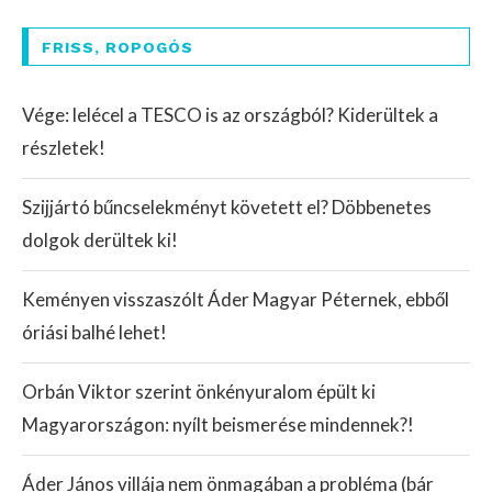
FRISS, ROPOGÓS
Vége: lelécel a TESCO is az országból? Kiderültek a
részletek!
Szijjártó bűncselekményt követett el? Döbbenetes
dolgok derültek ki!
Keményen visszaszólt Áder Magyar Péternek, ebből
óriási balhé lehet!
Orbán Viktor szerint önkényuralom épült ki
Magyarországon: nyílt beismerése mindennek?!
Áder János villája nem önmagában a probléma (bár