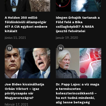
A Holdon 250 millió
Idegen űrhajók tartanak a
földönkívüli állampolgár
Föld felé a Bika
él? A CIA egykori embere
csillagképből? A NASA
kitálalt
ijesztő felvételei
június 11, 2021
január 19, 2020
13
14
Joe Biden kicsinálhatja
Dr. Papp Lajos: a víz maga
Orbán Viktort – igaz
a természetes
pörölycsapás vár
koleszterincsökkentő –
Magyarországra?
ha ezt tudná mindenki,
alig lenne betegség
február 17, 2021