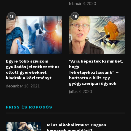
február 3, 2020
15
16
Egyre több szívizom
“Arra képeztek ki minket,
gyulladás jelentkezett az
hogy
oltott gyerekeknél:
félretájékoztassunk” –
kiadták a közleményt
borította a bilit egy
gyógyszeripari ügynök
december 18, 2021
július 3, 2020
FRISS ÉS ROPOGÓS
Mi az alkoholizmus? Hogyan
keressek megoldást?