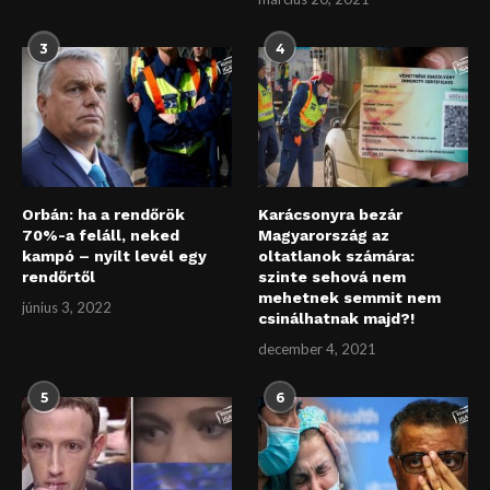
3
4
Orbán: ha a rendőrök
Karácsonyra bezár
70%-a feláll, neked
Magyarország az
kampó – nyílt levél egy
oltatlanok számára:
rendőrtől
szinte sehová nem
mehetnek semmit nem
június 3, 2022
csinálhatnak majd?!
december 4, 2021
5
6