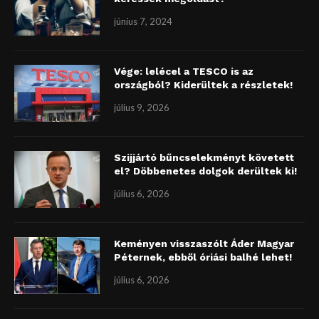
június 7, 2024
Vége: lelécel a TESCO is az
országból? Kiderültek a részletek!
július 9, 2026
Szijjártó bűncselekményt követett
el? Döbbenetes dolgok derültek ki!
július 6, 2026
Keményen visszaszólt Áder Magyar
Péternek, ebből óriási balhé lehet!
július 6, 2026