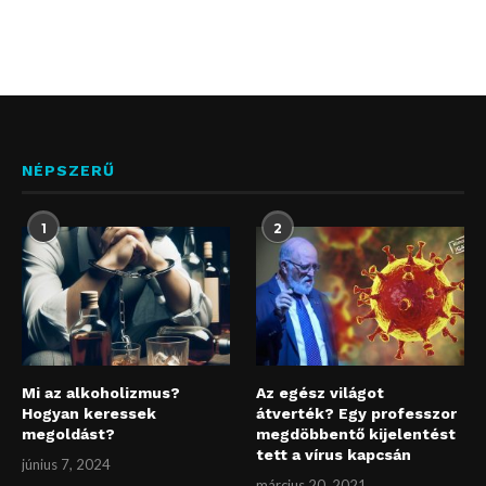
NÉPSZERŰ
1
2
Mi az alkoholizmus?
Az egész világot
Hogyan keressek
átverték? Egy professzor
megoldást?
megdöbbentő kijelentést
tett a vírus kapcsán
június 7, 2024
március 20, 2021