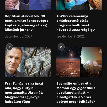
Reptilián alakváltók: 10
A WHO valamennyi
eset, amikor lencsevégre
emlékeztető oltás
kapták a jelenséget: rég
program leállítását
köztünk járnak?
követeli 2022 végéig?
december 30, 2024
szeptember 9, 2021
7
8
Frei Tamás: ez az igazi
Egymillió ember él a
oka, hogy Putyin
Marson egy gigantikus
megtámadta Ukrajnát:
üvegkupola alatt –
Magyarország jövője
elhallgatták a Vörös
hajszálon függ
bolygó meghódítását?