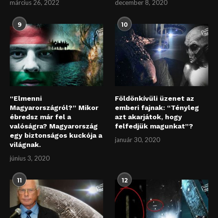
március 26, 2022
december 8, 2020
9
10
“Elmenni
Földönkívüli üzenet az
Magyarországról?” Mikor
emberi fajnak: “Tényleg
ébredsz már fel a
azt akarjátok, hogy
valóságra? Magyarország
felfedjük magunkat”?
egy biztonságos kuckója a
január 30, 2020
világnak.
június 3, 2020
11
12