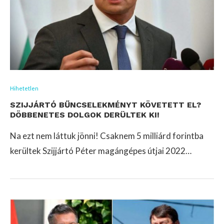
Hihetetlen
SZIJJÁRTÓ BŰNCSELEKMÉNYT KÖVETETT EL?
DÖBBENETES DOLGOK DERÜLTEK KI!
Na ezt nem láttuk jönni! Csaknem 5 milliárd forintba
kerültek Szijjártó Péter magángépes útjai 2022…