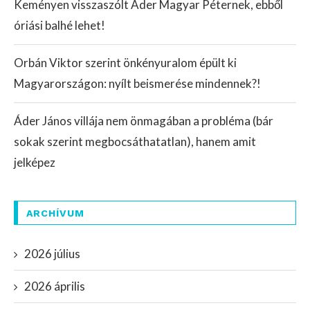
Keményen visszaszólt Áder Magyar Péternek, ebből
óriási balhé lehet!
Orbán Viktor szerint önkényuralom épült ki
Magyarországon: nyílt beismerése mindennek?!
Áder János villája nem önmagában a probléma (bár
sokak szerint megbocsáthatatlan), hanem amit
jelképez
ARCHÍVUM
2026 július
2026 április