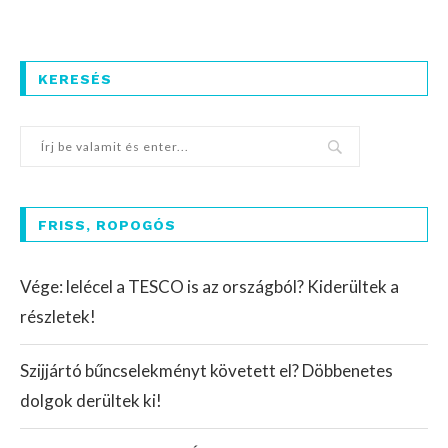
KERESÉS
FRISS, ROPOGÓS
Vége: lelécel a TESCO is az országból? Kiderültek a
részletek!
Szijjártó bűncselekményt követett el? Döbbenetes
dolgok derültek ki!