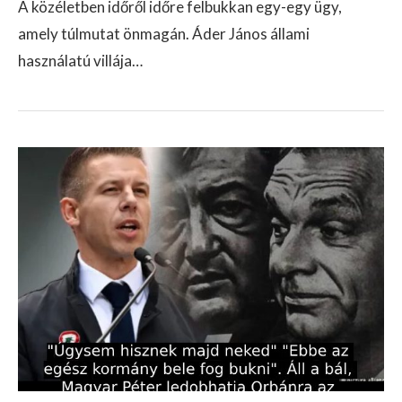
A közéletben időről időre felbukkan egy-egy ügy,
amely túlmutat önmagán. Áder János állami
használatú villája…