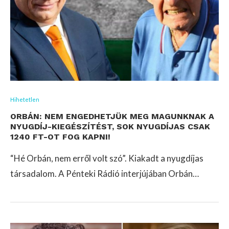
Hihetetlen
ORBÁN: NEM ENGEDHETJÜK MEG MAGUNKNAK A
NYUGDÍJ-KIEGÉSZÍTÉST, SOK NYUGDÍJAS CSAK
1240 FT-OT FOG KAPNI!
“Hé Orbán, nem erről volt szó”. Kiakadt a nyugdíjas
társadalom. A Pénteki Rádió interjújában Orbán…