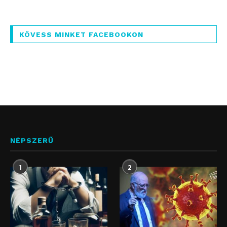
KÖVESS MINKET FACEBOOKON
NÉPSZERŰ
1
2