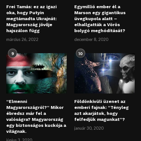
Frei Tamás: ez az igazi
Egymillió ember él a
oka, hogy Putyin
Marson egy gigantikus
megtámadta Ukrajnát:
üvegkupola alatt –
Magyarország jövője
elhallgatták a Vörös
hajszálon függ
bolygó meghódítását?
március 26, 2022
december 8, 2020
9
10
“Elmenni
Földönkívüli üzenet az
Magyarországról?” Mikor
emberi fajnak: “Tényleg
ébredsz már fel a
azt akarjátok, hogy
valóságra? Magyarország
felfedjük magunkat”?
egy biztonságos kuckója a
január 30, 2020
világnak.
június 3, 2020