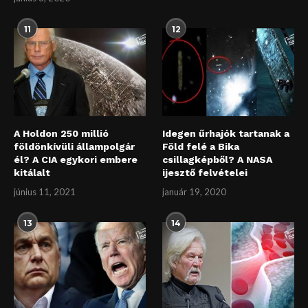
11
12
A Holdon 250 millió
Idegen űrhajók tartanak a
földönkívüli állampolgár
Föld felé a Bika
él? A CIA egykori embere
csillagképből? A NASA
kitálalt
ijesztő felvételei
június 11, 2021
január 19, 2020
13
14