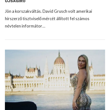
ÚJSÁGÍRÓ
Jön a korszakváltás. David Grusch volt amerikai
hírszerző tisztviselő mércét állított fel számos
névtelen informátor…