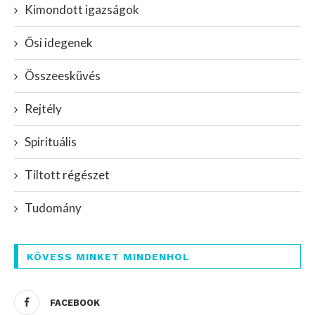
Kimondott igazságok
Ősi idegenek
Összeesküvés
Rejtély
Spirituális
Tiltott régészet
Tudomány
KÖVESS MINKET MINDENHOL
FACEBOOK