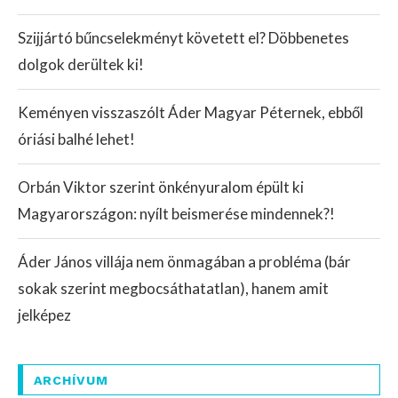
Szijjártó bűncselekményt követett el? Döbbenetes
dolgok derültek ki!
Keményen visszaszólt Áder Magyar Péternek, ebből
óriási balhé lehet!
Orbán Viktor szerint önkényuralom épült ki
Magyarországon: nyílt beismerése mindennek?!
Áder János villája nem önmagában a probléma (bár
sokak szerint megbocsáthatatlan), hanem amit
jelképez
ARCHÍVUM