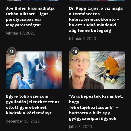
Joe Biden kicsinálhatja
Dr. Papp Lajos: a víz maga
Orbán Viktort – igaz
a természetes
pörölycsapás vár
koleszterincsökkentő –
Magyarországra?
ha ezt tudná mindenki,
alig lenne betegség
február 17, 2021
február 3, 2020
15
16
Egyre több szívizom
“Arra képeztek ki minket,
gyulladás jelentkezett az
hogy
oltott gyerekeknél:
félretájékoztassunk” –
kiadták a közleményt
borította a bilit egy
gyógyszeripari ügynök
december 18, 2021
július 3, 2020