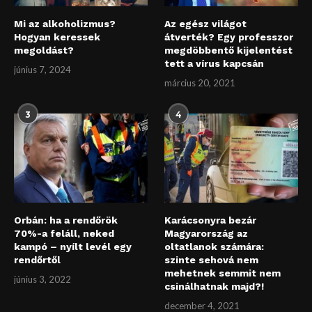
Mi az alkoholizmus?
Az egész világot
Hogyan keressek
átverték? Egy professzor
megoldást?
megdöbbentő kijelentést
tett a vírus kapcsán
június 7, 2024
március 20, 2021
3
4
Orbán: ha a rendőrök
Karácsonyra bezár
70%-a feláll, neked
Magyarország az
kampó – nyílt levél egy
oltatlanok számára:
rendőrtől
szinte sehová nem
mehetnek semmit nem
június 3, 2022
csinálhatnak majd?!
december 4, 2021