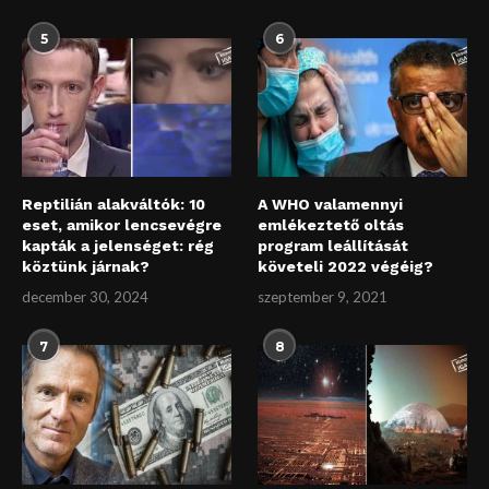
5
6
Reptilián alakváltók: 10
A WHO valamennyi
eset, amikor lencsevégre
emlékeztető oltás
kapták a jelenséget: rég
program leállítását
köztünk járnak?
követeli 2022 végéig?
december 30, 2024
szeptember 9, 2021
7
8