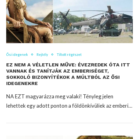
Ősi idegenek
Rejtély
Tiltott régészet
EZ NEM A VÉLETLEN MŰVE: ÉVEZREDEK ÓTA ITT
VANNAK ÉS TANÍTJÁK AZ EMBERISÉGET,
SOKKOLÓ BIZONYÍTÉKOK A MÚLTBÓL AZ ŐSI
IDEGENEKRE
NA EZT magyarázza meg valaki! Tényleg jelen
lehettek egy adott ponton a földönkívüliek az emberi…