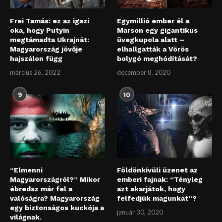
Frei Tamás: ez az igazi
Egymillió ember él a
oka, hogy Putyin
Marson egy gigantikus
megtámadta Ukrajnát:
üvegkupola alatt –
Magyarország jövője
elhallgatták a Vörös
hajszálon függ
bolygó meghódítását?
március 26, 2022
december 8, 2020
9
10
“Elmenni
Földönkívüli üzenet az
Magyarországról?” Mikor
emberi fajnak: “Tényleg
ébredsz már fel a
azt akarjátok, hogy
valóságra? Magyarország
felfedjük magunkat”?
egy biztonságos kuckója a
január 30, 2020
világnak.