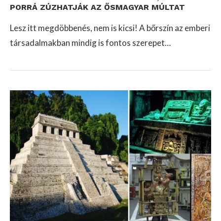
PORRÁ ZÚZHATJÁK AZ ŐSMAGYAR MÚLTAT
Lesz itt megdöbbenés, nem is kicsi! A bőrszín az emberi
társadalmakban mindig is fontos szerepet…