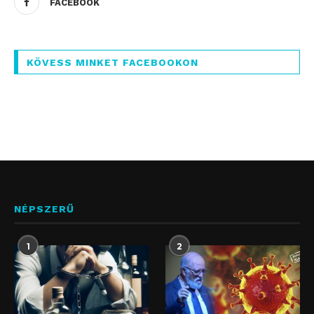
FACEBOOK
KÖVESS MINKET FACEBOOKON
NÉPSZERŰ
1
2