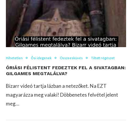
Hihetetlen
Ősi idegenek
Összeesküvés
Tiltott régészet
ÓRIÁSI FÉLISTENT FEDEZTEK FEL A SIVATAGBAN:
GILGAMES MEGTALÁLVA?
Bizarr videó tartja lázban a netezőket. Na EZT
magyarázza meg valaki! Döbbenetes felvétel jelent
meg…