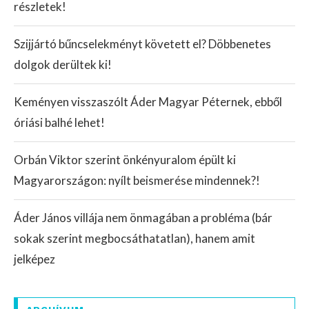
részletek!
Szijjártó bűncselekményt követett el? Döbbenetes
dolgok derültek ki!
Keményen visszaszólt Áder Magyar Péternek, ebből
óriási balhé lehet!
Orbán Viktor szerint önkényuralom épült ki
Magyarországon: nyílt beismerése mindennek?!
Áder János villája nem önmagában a probléma (bár
sokak szerint megbocsáthatatlan), hanem amit
jelképez