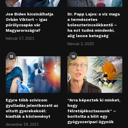
Joe Biden kicsinálhatja
Dr. Papp Lajos: a víz maga
Orbán Viktort – igaz
a természetes
pörölycsapás vár
koleszterincsökkentő –
Magyarországra?
ha ezt tudná mindenki,
alig lenne betegség
február 17, 2021
február 3, 2020
15
16
Egyre több szívizom
“Arra képeztek ki minket,
gyulladás jelentkezett az
hogy
oltott gyerekeknél:
félretájékoztassunk” –
kiadták a közleményt
borította a bilit egy
gyógyszeripari ügynök
december 18, 2021