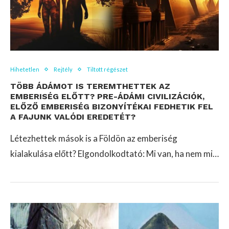
Hihetetlen
Rejtély
Tiltott régészet
TÖBB ÁDÁMOT IS TEREMTHETTEK AZ
EMBERISÉG ELŐTT? PRE-ÁDÁMI CIVILIZÁCIÓK,
ELŐZŐ EMBERISÉG BIZONYÍTÉKAI FEDHETIK FEL
A FAJUNK VALÓDI EREDETÉT?
Létezhettek mások is a Földön az emberiség
kialakulása előtt? Elgondolkodtató: Mi van, ha nem mi…