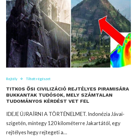
Rejtély
Tiltott régészet
TITKOS ŐSI CIVILIZÁCIÓ REJTÉLYES PIRAMISÁRA
BUKKANTAK TUDÓSOK, MELY SZÁMTALAN
TUDOMÁNYOS KÉRDÉST VET FEL
IDEJE ÚJRAÍRNI A TÖRTÉNELMET. Indonézia Jávai-
szigetén, mintegy 120 kilométerre Jakartától, egy
rejtélyes hegy rejtegeti a…