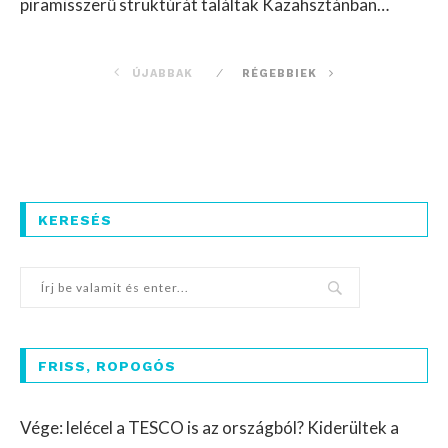
piramisszerű struktúrát találtak Kazahsztánban…
ÚJABBAK
RÉGEBBIEK
KERESÉS
FRISS, ROPOGÓS
Vége: lelécel a TESCO is az országból? Kiderültek a