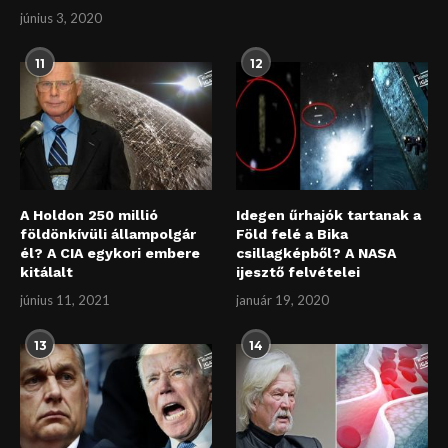
június 3, 2020
11
12
A Holdon 250 millió
Idegen űrhajók tartanak a
földönkívüli állampolgár
Föld felé a Bika
él? A CIA egykori embere
csillagképből? A NASA
kitálalt
ijesztő felvételei
június 11, 2021
január 19, 2020
13
14