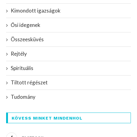
Kimondott igazságok
Ősi idegenek
Összeesküvés
Rejtély
Spirituális
Tiltott régészet
Tudomány
KÖVESS MINKET MINDENHOL