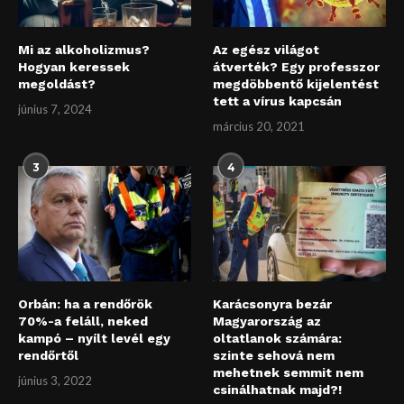
Mi az alkoholizmus?
Az egész világot
Hogyan keressek
átverték? Egy professzor
megoldást?
megdöbbentő kijelentést
tett a vírus kapcsán
június 7, 2024
március 20, 2021
3
4
Orbán: ha a rendőrök
Karácsonyra bezár
70%-a feláll, neked
Magyarország az
kampó – nyílt levél egy
oltatlanok számára:
rendőrtől
szinte sehová nem
mehetnek semmit nem
június 3, 2022
csinálhatnak majd?!