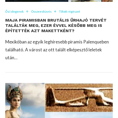
Ősi idegenek
Összeesküvés
Tiltott régészet
MAJA PIRAMISBAN BRUTÁLIS ŰRHAJÓ TERVÉT
TALÁLTÁK MEG, EZER ÉVVEL KÉSŐBB MEG IS
ÉPÍTETTÉK AZT MAKETTKÉNT?
Mexikóban az egyik leghíresebb piramis Palenqueben
található. A várost az ott talált elképesztő leletek
után…