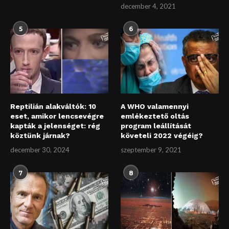
december 4, 2021
5
6
Reptilián alakváltók: 10
A WHO valamennyi
eset, amikor lencsevégre
emlékeztető oltás
kapták a jelenséget: rég
program leállítását
köztünk járnak?
követeli 2022 végéig?
december 30, 2024
szeptember 9, 2021
7
8