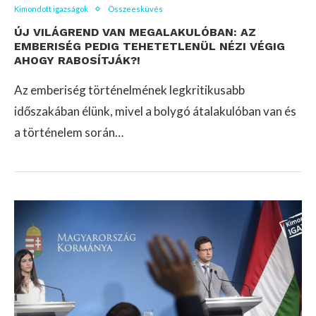
Kimondott igazságok
Összeesküvés
ÚJ VILÁGREND VAN MEGALAKULÓBAN: AZ
EMBERISÉG PEDIG TEHETETLENÜL NÉZI VÉGIG
AHOGY RABOSÍTJÁK?!
Az emberiség történelmének legkritikusabb
időszakában élünk, mivel a bolygó átalakulóban van és
a történelem során…