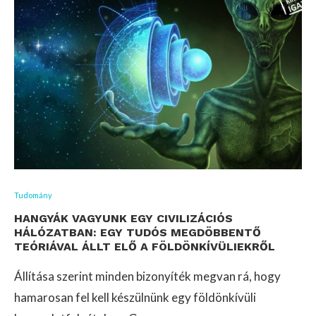
Tudomány
HANGYÁK VAGYUNK EGY CIVILIZÁCIÓS
HÁLÓZATBAN: EGY TUDÓS MEGDÖBBENTŐ
TEÓRIÁVAL ÁLLT ELŐ A FÖLDÖNKÍVÜLIEKRŐL
Állítása szerint minden bizonyíték megvan rá, hogy
hamarosan fel kell készülnünk egy földönkívüli