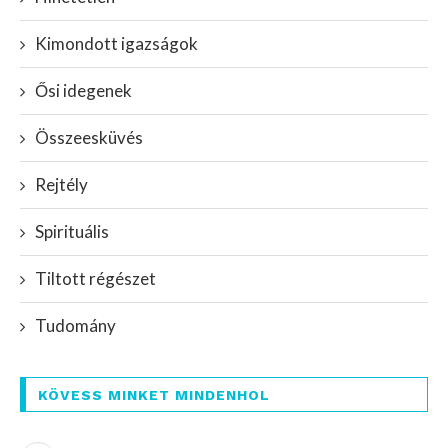
Kimondott igazságok
Ősi idegenek
Összeesküvés
Rejtély
Spirituális
Tiltott régészet
Tudomány
KÖVESS MINKET MINDENHOL