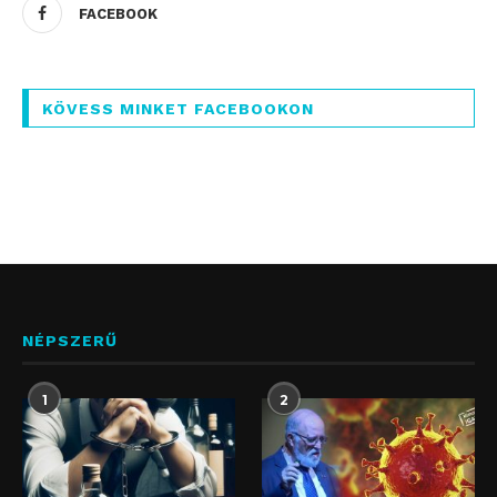
FACEBOOK
KÖVESS MINKET FACEBOOKON
NÉPSZERŰ
1
2