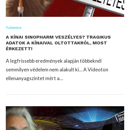
Tudomány
A KÍNAI SINOPHARM VESZÉLYES? TRAGIKUS
ADATOK A KÍNAIVAL OLTOTTAKRÓL, MOST
ÉRKEZETT!
A legfrissebb eredmények alapján többeknél
semmilyen védelem nem alakult ki… A Videoton
ellenanyagszintet mért a…