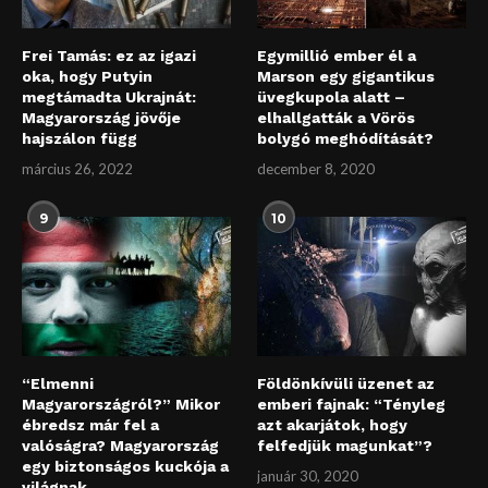
Frei Tamás: ez az igazi
Egymillió ember él a
oka, hogy Putyin
Marson egy gigantikus
megtámadta Ukrajnát:
üvegkupola alatt –
Magyarország jövője
elhallgatták a Vörös
hajszálon függ
bolygó meghódítását?
március 26, 2022
december 8, 2020
9
10
“Elmenni
Földönkívüli üzenet az
Magyarországról?” Mikor
emberi fajnak: “Tényleg
ébredsz már fel a
azt akarjátok, hogy
valóságra? Magyarország
felfedjük magunkat”?
egy biztonságos kuckója a
január 30, 2020
világnak.