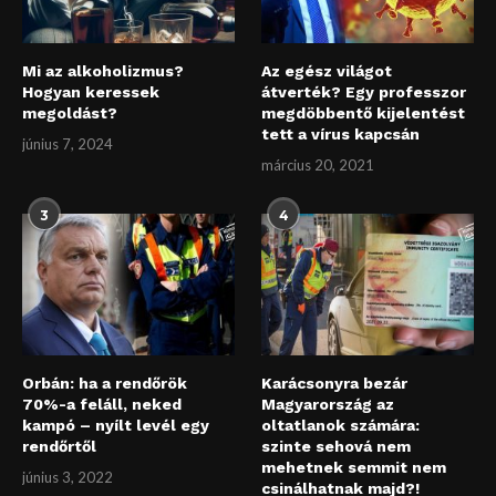
Mi az alkoholizmus?
Az egész világot
Hogyan keressek
átverték? Egy professzor
megoldást?
megdöbbentő kijelentést
tett a vírus kapcsán
június 7, 2024
március 20, 2021
3
4
Orbán: ha a rendőrök
Karácsonyra bezár
70%-a feláll, neked
Magyarország az
kampó – nyílt levél egy
oltatlanok számára:
rendőrtől
szinte sehová nem
mehetnek semmit nem
június 3, 2022
csinálhatnak majd?!