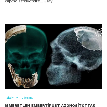
kapcsolatfelvételre… Gary…
Rejtély
Tudomány
ISMERETLEN EMBERTÍPUST AZONOSÍTOTTAK