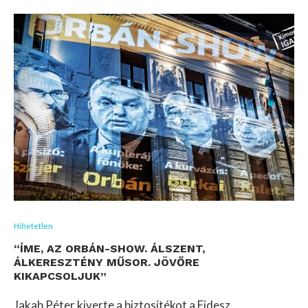
Hihetetlen
“ÍME, AZ ORBÁN-SHOW. ÁLSZENT,
ÁLKERESZTÉNY MŰSOR. JÖVŐRE
KIKAPCSOLJUK”
Jakab Péter kiverte a biztosítékot a Fidesz