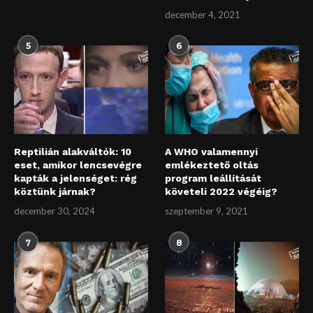
december 4, 2021
5
6
Reptilián alakváltók: 10
A WHO valamennyi
eset, amikor lencsevégre
emlékeztető oltás
kapták a jelenséget: rég
program leállítását
köztünk járnak?
követeli 2022 végéig?
december 30, 2024
szeptember 9, 2021
7
8