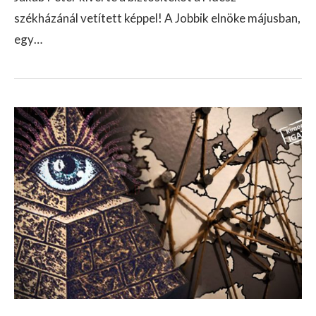
székházánál vetített képpel! A Jobbik elnöke májusban,
egy…