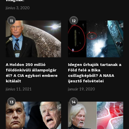
június 3, 2020
11
12
A Holdon 250 millió
Idegen űrhajók tartanak a
földönkívüli állampolgár
Föld felé a Bika
él? A CIA egykori embere
csillagképből? A NASA
kitálalt
ijesztő felvételei
június 11, 2021
január 19, 2020
13
14