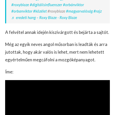
#roxyblaze
#digitálisinfluenszer
#orbánviktor
#orbanviktor
#közélet
#roxyblaze
#magyarvalóság
#rajz
♬ eredeti hang – Roxy Blaze - Roxy Blaze
A felvétel annak idején kiszivárgott és bejárta a sajtót.
Még az egyik neves angol műsorban is leadták és arra
jutottak, hogy akár valós is lehet, mert nem lehetett
egyértelműen megcáfolni a mozgóképanyagot.
Íme: