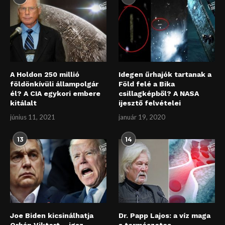
A Holdon 250 millió
Idegen űrhajók tartanak a
földönkívüli állampolgár
Föld felé a Bika
él? A CIA egykori embere
csillagképből? A NASA
kitálalt
ijesztő felvételei
június 11, 2021
január 19, 2020
13
14
Joe Biden kicsinálhatja
Dr. Papp Lajos: a víz maga