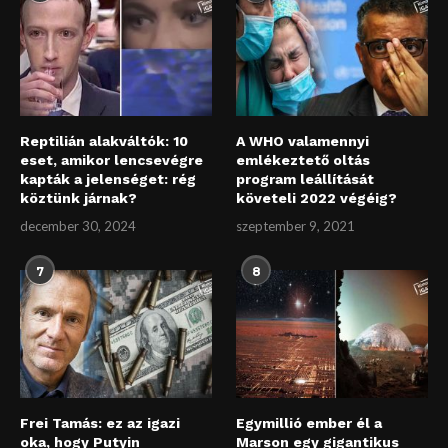
Reptilián alakváltók: 10
A WHO valamennyi
eset, amikor lencsevégre
emlékeztető oltás
kapták a jelenséget: rég
program leállítását
köztünk járnak?
követeli 2022 végéig?
december 30, 2024
szeptember 9, 2021
7
8
Frei Tamás: ez az igazi
Egymillió ember él a
oka, hogy Putyin
Marson egy gigantikus