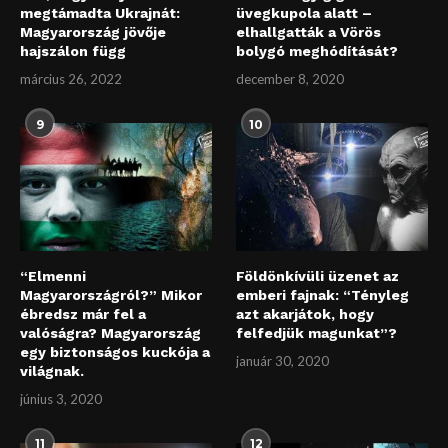
megtámadta Ukrajnát:
üvegkupola alatt –
Magyarország jövője
elhallgatták a Vörös
hajszálon függ
bolygó meghódítását?
március 26, 2022
december 8, 2020
9
10
“Elmenni
Földönkívüli üzenet az
Magyarországról?” Mikor
emberi fajnak: “Tényleg
ébredsz már fel a
azt akarjátok, hogy
valóságra? Magyarország
felfedjük magunkat”?
egy biztonságos kuckója a
január 30, 2020
világnak.
június 3, 2020
11
12