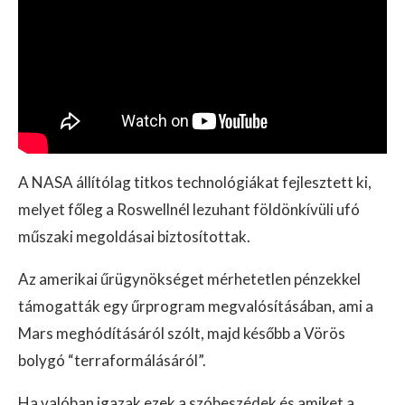
A NASA állítólag titkos technológiákat fejlesztett ki,
melyet főleg a Roswellnél lezuhant földönkívüli ufó
műszaki megoldásai biztosítottak.
Az amerikai űrügynökséget mérhetetlen pénzekkel
támogatták egy űrprogram megvalósításában, ami a
Mars meghódításáról szólt, majd később a Vörös
bolygó “terraformálásáról”.
Ha valóban igazak ezek a szóbeszédek és amiket a