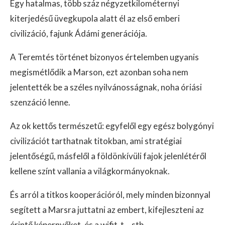
Egy hatalmas, több száz négyzetkilométernyi
kiterjedésű üvegkupola alatt él az első emberi
civilizáció, fajunk Ádámi generációja.
A Teremtés történet bizonyos értelemben ugyanis
megismétlődik a Marson, ezt azonban soha nem
jelentették be a széles nyilvánosságnak, noha óriási
szenzáció lenne.
Az ok kettős természetű: egyfelől egy egész bolygónyi
civilizációt tarthatnak titokban, ami stratégiai
jelentőségű, másfelől a földönkívüli fajok jelenlétéről
kellene színt vallania a világkormányoknak.
És arról a titkos kooperációról, mely minden bizonnyal
segített a Marsra juttatni az embert, kifejleszteni az
érintő képernyőket, és a wifit-t… stb.