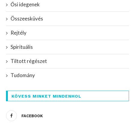
Ősi idegenek
Összeesküvés
Rejtély
Spirituális
Tiltott régészet
Tudomány
KÖVESS MINKET MINDENHOL
FACEBOOK