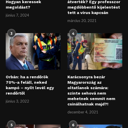
Hogyan keressek
átverték? Egy professzor
megoldást?
megdöbbentő kijelentést
tett a vírus kapcsán
június 7, 2024
március 20, 2021
3
4
Orbán: ha a rendőrök
Karácsonyra bezár
70%-a feláll, neked
Magyarország az
kampó – nyílt levél egy
oltatlanok számára:
rendőrtől
szinte sehová nem
mehetnek semmit nem
június 3, 2022
csinálhatnak majd?!
december 4, 2021
5
6