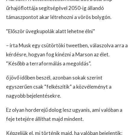
űrhajóflottája segítségével 2050-ig állandó
támaszpontot akar létrehozni a vörös bolygón.
“Először üvegkupolák alatt lehetne élni”
– írta Musk egy csütörtöki tweetben, válaszolva arra a
kérdésre, hogyan fog kinézni a Marson az élet.
“Később a terraformálás a megoldás”.
ő jövő időben beszél, azonban sokak szerint
egyszerűen csak “felkészítik” a közvéleményt a
nagyobb bejelentésekre.
Ez olyan horderejű dolog lesz ugyanis, ami valóban a
feje tetejére állíthat majd mindent.
Képzeljük el, mi történik majd, ha valóban bejelentik: