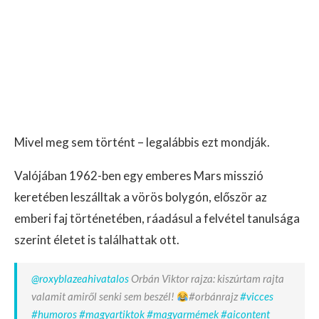
Mivel meg sem történt – legalábbis ezt mondják.
Valójában 1962-ben egy emberes Mars misszió
keretében leszálltak a vörös bolygón, először az
emberi faj történetében, ráadásul a felvétel tanulsága
szerint életet is találhattak ott.
@roxyblazeahivatalos
Orbán Viktor rajza: kiszúrtam rajta
valamit amiről senki sem beszél!
#orbánrajz
#vicces
#humoros
#magyartiktok
#magyarmémek
#aicontent