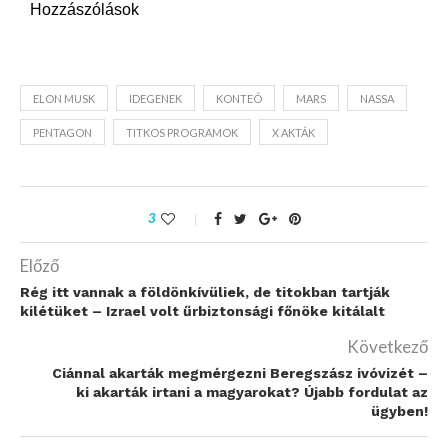
Hozzászólások
ELON MUSK
IDEGENEK
KONTEÓ
MARS
NASSA
PENTAGON
TITKOS PROGRAMOK
X AKTÁK
3
Előző
Rég itt vannak a földönkívüliek, de titokban tartják
kilétüket – Izrael volt űrbiztonsági főnöke kitálalt
Következő
Ciánnal akarták megmérgezni Beregszász ivóvizét –
ki akarták irtani a magyarokat? Újabb fordulat az
ügyben!