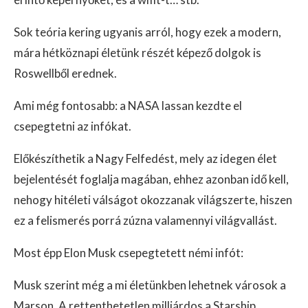
Sok teória kering ugyanis arról, hogy ezek a modern,
mára hétköznapi életünk részét képező dolgok is
Roswellből erednek.
Ami még fontosabb: a NASA lassan kezdte el
csepegtetni az infókat.
Előkészíthetik a Nagy Felfedést, mely az idegen élet
bejelentését foglalja magában, ehhez azonban idő kell,
nehogy hitéleti válságot okozzanak világszerte, hiszen
ez a felismerés porrá zúzna valamennyi világvallást.
Most épp Elon Musk csepegtetett némi infót:
Musk szerint még a mi életünkben lehetnek városok a
Marson. A rettenthetetlen milliárdos a Starship