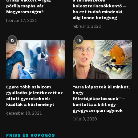
Orbán Viktort – igaz
a természetes
pörölycsapás vár
koleszterincsökkentő –
Magyarországra?
ha ezt tudná mindenki,
alig lenne betegség
február 17, 2021
február 3, 2020
15
16
Egyre több szívizom
“Arra képeztek ki minket,
gyulladás jelentkezett az
hogy
oltott gyerekeknél:
félretájékoztassunk” –
kiadták a közleményt
borította a bilit egy
gyógyszeripari ügynök
december 18, 2021
július 3, 2020
FRISS ÉS ROPOGÓS