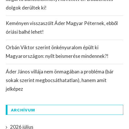
dolgok derültek ki!
Keményen visszaszólt Áder Magyar Péternek, ebből
óriási balhé lehet!
Orbán Viktor szerint önkényuralom épült ki
Magyarországon: nyílt beismerése mindennek?!
Áder János villája nem önmagában a probléma (bár
sokak szerint megbocsáthatatlan), hanem amit
jelképez
ARCHÍVUM
2026 július