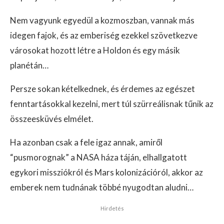
Nem vagyunk egyedül a kozmoszban, vannak más
idegen fajok, és az emberiség ezekkel szövetkezve
városokat hozott létre a Holdon és egy másik
planétán…
Persze sokan kételkednek, és érdemes az egészet
fenntartásokkal kezelni, mert túl szürreálisnak tűnik az
összeesküvés elmélet.
Ha azonban csak a fele igaz annak, amiről
“pusmorognak” a NASA háza táján, elhallgatott
egykori missziókról és Mars kolonizációról, akkor az
emberek nem tudnának többé nyugodtan aludni…
Hirdetés