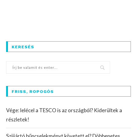
KERESÉS
FRISS, ROPOGÓS
Vége: lelécel a TESCO is az országból? Kiderültek a
részletek!
Szijjártó bűncselekményt követett el? Döbbenetes