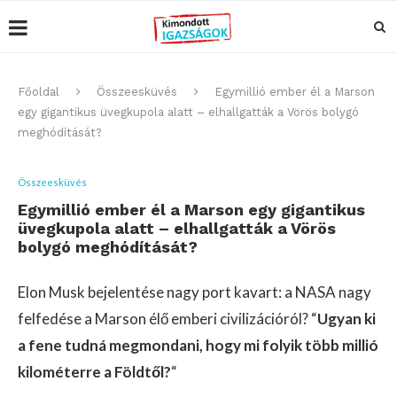
Főoldal
Összeesküvés
Egymillió ember él a Marson
egy gigantikus üvegkupola alatt – elhallgatták a Vörös bolygó
meghódítását?
Összeesküvés
Egymillió ember él a Marson egy gigantikus
üvegkupola alatt – elhallgatták a Vörös
bolygó meghódítását?
Elon Musk bejelentése nagy port kavart: a NASA nagy
felfedése a Marson élő emberi civilizációról? “
Ugyan ki
a fene tudná megmondani, hogy mi folyik több millió
kilométerre a Földtől?
“