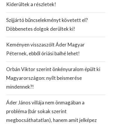
Kiderültek a részletek!
Szijjártó bűncselekményt követett el?
Döbbenetes dolgok derültek ki!
Keményen visszaszólt Áder Magyar
Péternek, ebből óriási balhé lehet!
Orbán Viktor szerint önkényuralom épült ki
Magyarországon: nyílt beismerése
mindennek?!
Áder János villája nem önmagában a
probléma (bár sokak szerint
megbocsáthatatlan), hanem amit jelképez