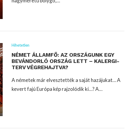
nagyméretű bolygó,…
Hihetetlen
NÉMET ÁLLAMFŐ: AZ ORSZÁGUNK EGY
BEVÁNDORLÓ ORSZÁG LETT – KALERGI-
TERV VÉGREHAJTVA?
A németek már elvesztették a saját hazájukat… A
kevert fajú Európa kép rajzolódik ki…? A…