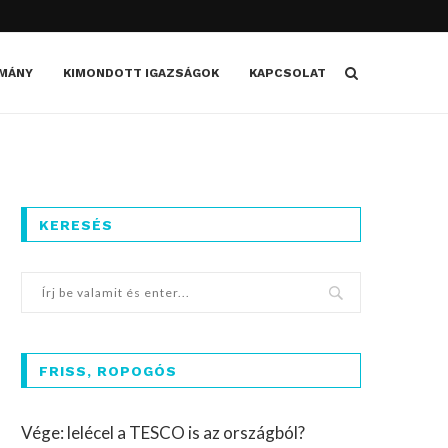
MÁNY
KIMONDOTT IGAZSÁGOK
KAPCSOLAT
KERESÉS
FRISS, ROPOGÓS
Vége: lelécel a TESCO is az országból?