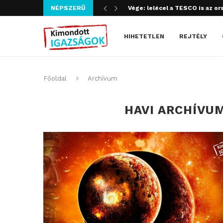
NÉPSZERŰ
Szijjártó bűncselekményt köve
HIHETETLEN
REJTÉLY
Főoldal
Archívum
HAVI ARCHÍVU