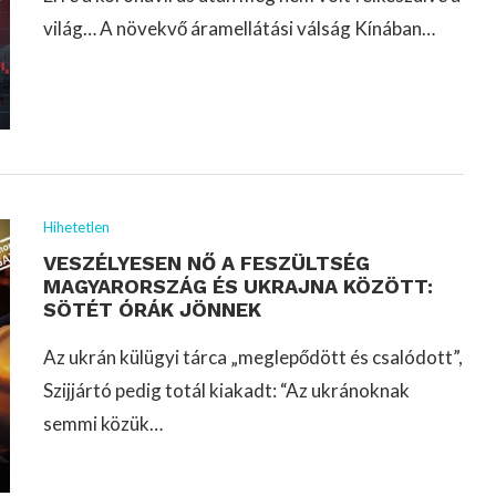
világ… A növekvő áramellátási válság Kínában…
Hihetetlen
VESZÉLYESEN NŐ A FESZÜLTSÉG
MAGYARORSZÁG ÉS UKRAJNA KÖZÖTT:
SÖTÉT ÓRÁK JÖNNEK
Az ukrán külügyi tárca „meglepődött és csalódott”,
Szijjártó pedig totál kiakadt: “Az ukránoknak
semmi közük…