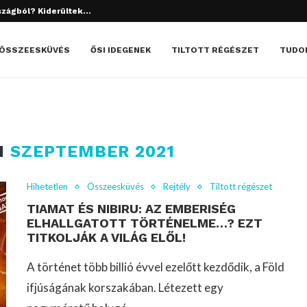
tett el? Döbbenetes dolgok derültek ki!
ÖSSZEESKÜVÉS
ŐSI IDEGENEK
TILTOTT RÉGÉSZET
TUDO
M
SZEPTEMBER 2021
Hihetetlen
Összeesküvés
Rejtély
Tiltott régészet
TIAMAT ÉS NIBIRU: AZ EMBERISÉG
ELHALLGATOTT TÖRTÉNELME…? EZT
TITKOLJÁK A VILÁG ELŐL!
A történet több billió évvel ezelőtt kezdődik, a Föld
ifjúságának korszakában. Létezett egy