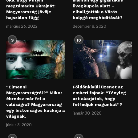
oka, hogy Putyin
Marson egy gigantikus
megtámadta Ukrajnát:
üvegkupola alatt –
Magyarország jövője
elhallgatták a Vörös
hajszálon függ
bolygó meghódítását?
március 26, 2022
december 8, 2020
9
10
“Elmenni
Földönkívüli üzenet az
Magyarországról?” Mikor
emberi fajnak: “Tényleg
ébredsz már fel a
azt akarjátok, hogy
valóságra? Magyarország
felfedjük magunkat”?
egy biztonságos kuckója a
január 30, 2020
világnak.
június 3, 2020