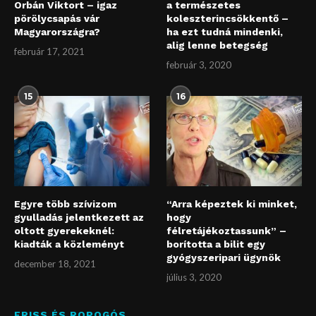
Orbán Viktort – igaz
a természetes
pörölycsapás vár
koleszterincsökkentő –
Magyarországra?
ha ezt tudná mindenki,
alig lenne betegség
február 17, 2021
február 3, 2020
15
16
Egyre több szívizom
“Arra képeztek ki minket,
gyulladás jelentkezett az
hogy
oltott gyerekeknél:
félretájékoztassunk” –
kiadták a közleményt
borította a bilit egy
gyógyszeripari ügynök
december 18, 2021
július 3, 2020
FRISS ÉS ROPOGÓS