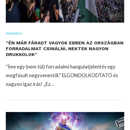
Hihetetlen
“ÉN MÁR FÁRADT VAGYOK EBBEN AZ ORSZÁGBAN
FORRADALMAT CSINÁLNI, NEKTEK NAGYON
DRUKKOLOK”
“Íme egy (nem túl) forradalmi hangulatjelentés egy
megfásult negyvenestől.” ELGONDOLKODTATÓ és
nagyon igaz írás! „Ez…