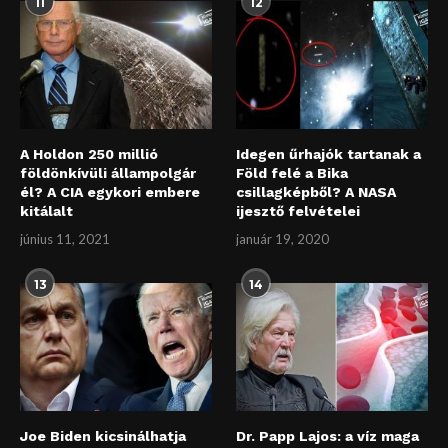
11
12
A Holdon 250 millió
Idegen űrhajók tartanak a
földönkívüli állampolgár
Föld felé a Bika
él? A CIA egykori embere
csillagképből? A NASA
kitálalt
ijesztő felvételei
június 11, 2021
január 19, 2020
13
14
Joe Biden kicsinálhatja
Dr. Papp Lajos: a víz maga