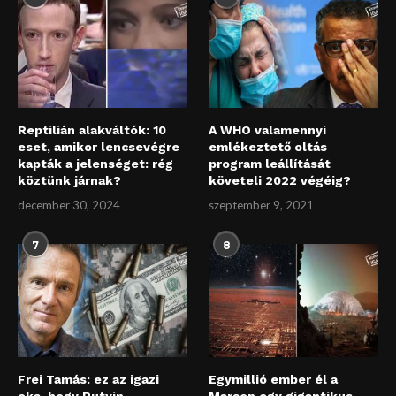
Reptilián alakváltók: 10
A WHO valamennyi
eset, amikor lencsevégre
emlékeztető oltás
kapták a jelenséget: rég
program leállítását
köztünk járnak?
követeli 2022 végéig?
december 30, 2024
szeptember 9, 2021
7
8
Frei Tamás: ez az igazi
Egymillió ember él a