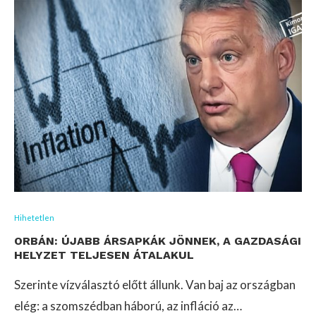
Hihetetlen
ORBÁN: ÚJABB ÁRSAPKÁK JÖNNEK, A GAZDASÁGI
HELYZET TELJESEN ÁTALAKUL
Szerinte vízválasztó előtt állunk. Van baj az országban
elég: a szomszédban háború, az infláció az…