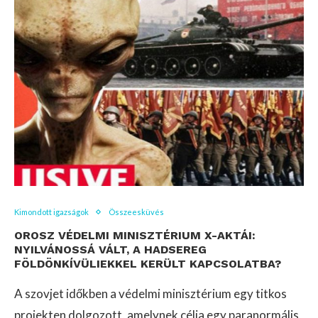
Kimondott igazságok
Összeesküvés
OROSZ VÉDELMI MINISZTÉRIUM X-AKTÁI:
NYILVÁNOSSÁ VÁLT, A HADSEREG
FÖLDÖNKÍVÜLIEKKEL KERÜLT KAPCSOLATBA?
A szovjet időkben a védelmi minisztérium egy titkos
projekten dolgozott, amelynek célja egy paranormális