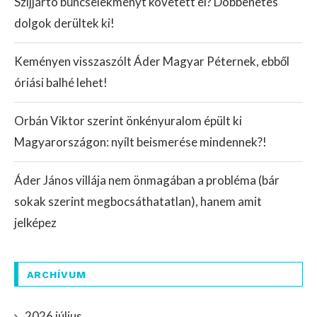
Szijjártó bűncselekményt követett el? Döbbenetes
dolgok derültek ki!
Keményen visszaszólt Áder Magyar Péternek, ebből
óriási balhé lehet!
Orbán Viktor szerint önkényuralom épült ki
Magyarországon: nyílt beismerése mindennek?!
Áder János villája nem önmagában a probléma (bár
sokak szerint megbocsáthatatlan), hanem amit
jelképez
ARCHÍVUM
2026 július