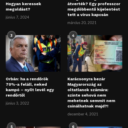
Hogyan keressek
átverték? Egy professzor
megoldást?
megdöbbentő kijelentést
tett a vírus kapcsán
június 7, 2024
március 20, 2021
3
4
Orbán: ha a rendőrök
Karácsonyra bezár
70%-a feláll, neked
Magyarország az
kampó – nyílt levél egy
oltatlanok számára:
rendőrtől
szinte sehová nem
mehetnek semmit nem
június 3, 2022
csinálhatnak majd?!
december 4, 2021
5
6