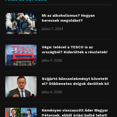
Mi az alkoholizmus? Hogyan
keressek megoldást?
június 7, 2024
Vége: lelécel a TESCO is az
országból? Kiderültek a részletek!
július 9, 2026
Szijjártó bűncselekményt követett
el? Döbbenetes dolgok derültek ki!
július 6, 2026
Keményen visszaszólt Áder Magyar
Péternek, ebből óriási balhé lehet!