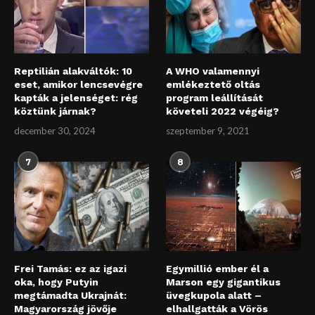
Reptilián alakváltók: 10
A WHO valamennyi
eset, amikor lencsevégre
emlékeztető oltás
kapták a jelenséget: rég
program leállítását
köztünk járnak?
követeli 2022 végéig?
december 30, 2024
szeptember 9, 2021
7
8
Frei Tamás: ez az igazi
Egymillió ember él a
oka, hogy Putyin
Marson egy gigantikus
megtámadta Ukrajnát:
üvegkupola alatt –
Magyarország jövője
elhallgatták a Vörös