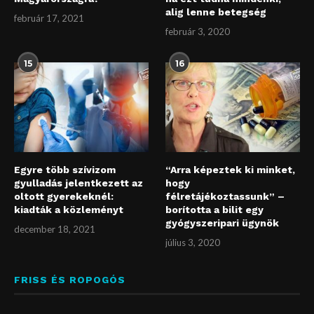
alig lenne betegség
február 17, 2021
február 3, 2020
15
16
Egyre több szívizom
“Arra képeztek ki minket,
gyulladás jelentkezett az
hogy
oltott gyerekeknél:
félretájékoztassunk” –
kiadták a közleményt
borította a bilit egy
gyógyszeripari ügynök
december 18, 2021
július 3, 2020
FRISS ÉS ROPOGÓS