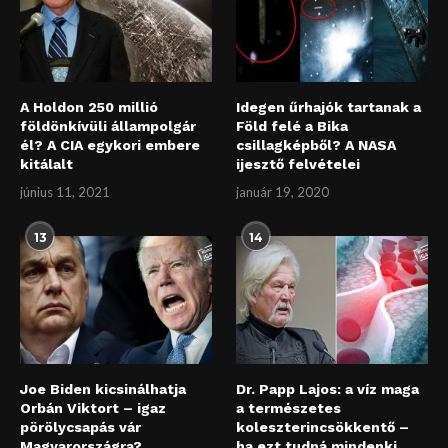
A Holdon 250 millió
Idegen űrhajók tartanak a
földönkívüli állampolgár
Föld felé a Bika
él? A CIA egykori embere
csillagképből? A NASA
kitálalt
ijesztő felvételei
június 11, 2021
január 19, 2020
13
14
Joe Biden kicsinálhatja
Dr. Papp Lajos: a víz maga
Orbán Viktort – igaz
a természetes
pörölycsapás vár
koleszterincsökkentő –
Magyarországra?
ha ezt tudná mindenki,