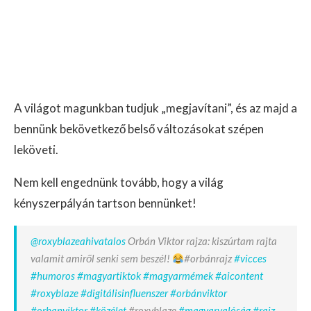
A világot magunkban tudjuk „megjavítani”, és az majd a
bennünk bekövetkező belső változásokat szépen
leköveti.
Nem kell engednünk tovább, hogy a világ
kényszerpályán tartson bennünket!
@roxyblazeahivatalos
Orbán Viktor rajza: kiszúrtam rajta
valamit amiről senki sem beszél!
#orbánrajz
#vicces
#humoros
#magyartiktok
#magyarmémek
#aicontent
#roxyblaze
#digitálisinfluenszer
#orbánviktor
#orbanviktor
#közélet
#roxyblaze
#magyarvalóság
#rajz