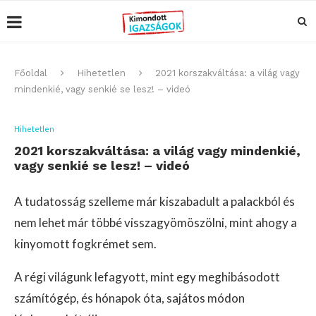
Főoldal
Hihetetlen
2021 korszakváltása: a világ vagy
mindenkié, vagy senkié se lesz! – videó
Hihetetlen
2021 korszakváltása: a világ vagy mindenkié,
vagy senkié se lesz! – videó
A tudatosság szelleme már kiszabadult a palackból és
nem lehet már többé visszagyömöszölni, mint ahogy a
kinyomott fogkrémet sem.
A régi világunk lefagyott, mint egy meghibásodott
számítógép, és hónapok óta, sajátos módon