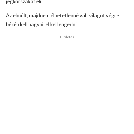
jégkorszakát éli.
Az elmúlt, majdnem élhetetlenné vált világot végre
békén kell hagyni, el kell engedni.
Hirdetés