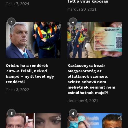
tett a vírus kapcsán
június 7, 2024
március 20, 2021
3
4
Orbán: ha a rendőrök
Karácsonyra bezár
70%-a feláll, neked
Magyarország az
kampó – nyílt levél egy
oltatlanok számára:
rendőrtől
szinte sehová nem
mehetnek semmit nem
június 3, 2022
csinálhatnak majd?!
december 4, 2021
5
6