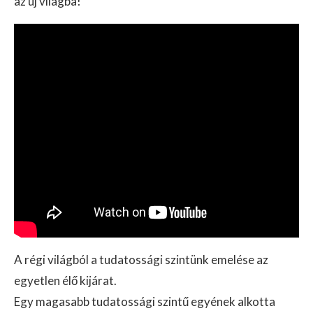
az új világba!
A régi világból a tudatossági szintünk emelése az
egyetlen élő kijárat.
Egy magasabb tudatossági szintű egyének alkotta