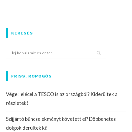
KERESÉS
FRISS, ROPOGÓS
Vége: lelécel a TESCO is az országból? Kiderültek a
részletek!
Szijjártó bűncselekményt követett el? Döbbenetes
dolgok derültek ki!