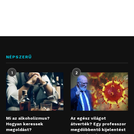
NÉPSZERŰ
1
2
Mi az alkoholizmus?
Az egész világot
Hogyan keressek
átverték? Egy professzor
megoldást?
megdöbbentő kijelentést