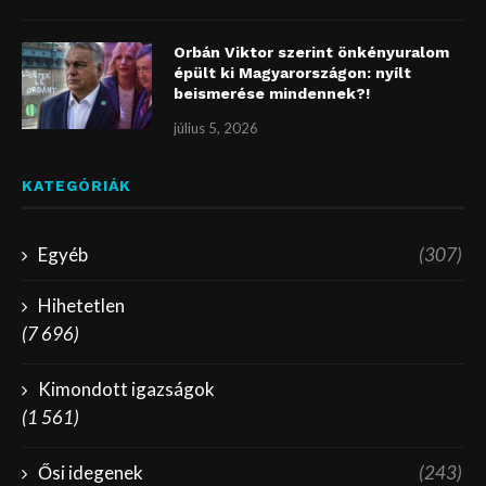
Orbán Viktor szerint önkényuralom
épült ki Magyarországon: nyílt
beismerése mindennek?!
július 5, 2026
KATEGÓRIÁK
Egyéb
(307)
Hihetetlen
(7 696)
Kimondott igazságok
(1 561)
Ősi idegenek
(243)