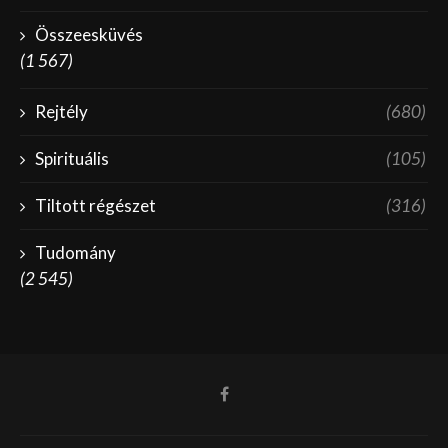
Összeesküvés
(1 567)
Rejtély
(680)
Spirituális
(105)
Tiltott régészet
(316)
Tudomány
(2 545)