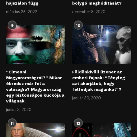
hajszálon függ
bolygó meghódítását?
március 26, 2022
december 8, 2020
9
10
“Elmenni
Földönkívüli üzenet az
Magyarországról?” Mikor
emberi fajnak: “Tényleg
ébredsz már fel a
azt akarjátok, hogy
valóságra? Magyarország
felfedjük magunkat”?
egy biztonságos kuckója a
január 30, 2020
világnak.
június 3, 2020
11
12