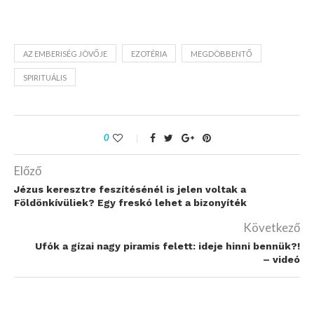
AZ EMBERISÉG JÖVŐJE
EZOTÉRIA
MEGDÖBBENTŐ
SPIRITUÁLIS
0
Előző
Jézus keresztre feszítésénél is jelen voltak a
Földönkívüliek? Egy freskó lehet a bizonyíték
Következő
Ufók a gízai nagy piramis felett: ideje hinni bennük?!
– videó