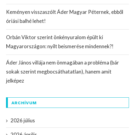
Keményen visszaszólt Áder Magyar Péternek, ebből
óriási balhé lehet!
Orbán Viktor szerint önkényuralom épült ki
Magyarországon: nyílt beismerése mindennek?!
Áder János villája nem önmagában a probléma (bár
sokak szerint megbocsáthatatlan), hanem amit
jelképez
ARCHÍVUM
2026 július
2026 április