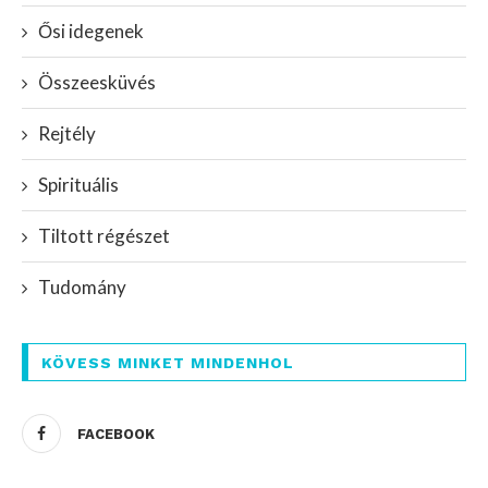
Ősi idegenek
Összeesküvés
Rejtély
Spirituális
Tiltott régészet
Tudomány
KÖVESS MINKET MINDENHOL
FACEBOOK