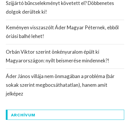
Szijjártó bűncselekményt követett el? Döbbenetes
dolgok derültek ki!
Keményen visszaszólt Áder Magyar Péternek, ebből
óriási balhé lehet!
Orbán Viktor szerint önkényuralom épült ki
Magyarországon: nyílt beismerése mindennek?!
Áder János villája nem önmagában a probléma (bár
sokak szerint megbocsáthatatlan), hanem amit
jelképez
ARCHÍVUM