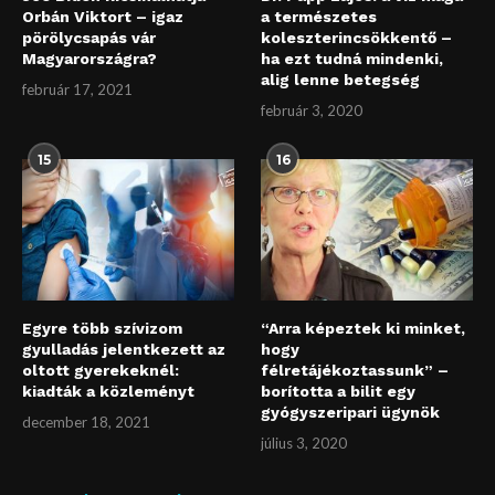
Orbán Viktort – igaz
a természetes
pörölycsapás vár
koleszterincsökkentő –
Magyarországra?
ha ezt tudná mindenki,
alig lenne betegség
február 17, 2021
február 3, 2020
15
16
Egyre több szívizom
“Arra képeztek ki minket,
gyulladás jelentkezett az
hogy
oltott gyerekeknél:
félretájékoztassunk” –
kiadták a közleményt
borította a bilit egy
gyógyszeripari ügynök
december 18, 2021
július 3, 2020