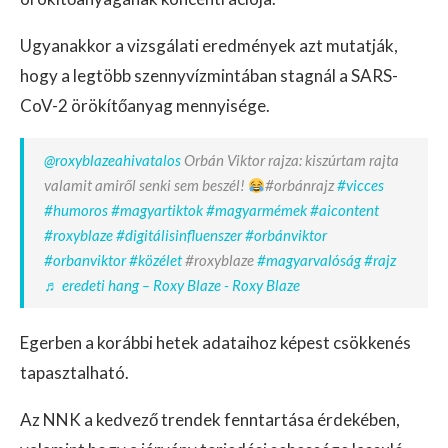
Ugyanakkor a vizsgálati eredmények azt mutatják,
hogy a legtöbb szennyvízmintában stagnál a SARS-
CoV-2 örökítőanyag mennyisége.
@roxyblazeahivatalos
Orbán Viktor rajza: kiszúrtam rajta
valamit amiről senki sem beszél!
#orbánrajz
#vicces
#humoros
#magyartiktok
#magyarmémek
#aicontent
#roxyblaze
#digitálisinfluenszer
#orbánviktor
#orbanviktor
#közélet
#roxyblaze
#magyarvalóság
#rajz
♬ eredeti hang – Roxy Blaze - Roxy Blaze
Egerben a korábbi hetek adataihoz képest csökkenés
tapasztalható.
Az NNK a kedvező trendek fenntartása érdekében,