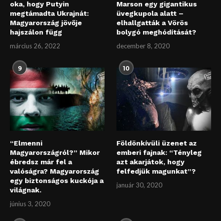
oka, hogy Putyin
Marson egy gigantikus
megtámadta Ukrajnát:
üvegkupola alatt –
Magyarország jövője
elhallgatták a Vörös
hajszálon függ
bolygó meghódítását?
március 26, 2022
december 8, 2020
9
10
“Elmenni
Földönkívüli üzenet az
Magyarországról?” Mikor
emberi fajnak: “Tényleg
ébredsz már fel a
azt akarjátok, hogy
valóságra? Magyarország
felfedjük magunkat”?
egy biztonságos kuckója a
január 30, 2020
világnak.
június 3, 2020