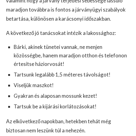
valamint hogy a járvány terjedési sebessége lassuló
maradjon továbbra is fontos a járványügyi szabályok
betartása, különösen a karácsonyi időszakban.
A következő jó tanácsokat intézik a lakossághoz:
Bárki, akinek tünetei vannak, ne menjen
közösségbe, hanem maradjon otthon és telefonon
értesítse háziorvosát!
Tartsunk legalább 1,5 méteres távolságot!
Viseljük maszkot!
Gyakran és alaposan mossunk kezet!
Tartsuk be a kijárási korlátozásokat!
Az elkövetkező napokban, hetekben tehát még
biztosan nem leszünk túl a nehezén.