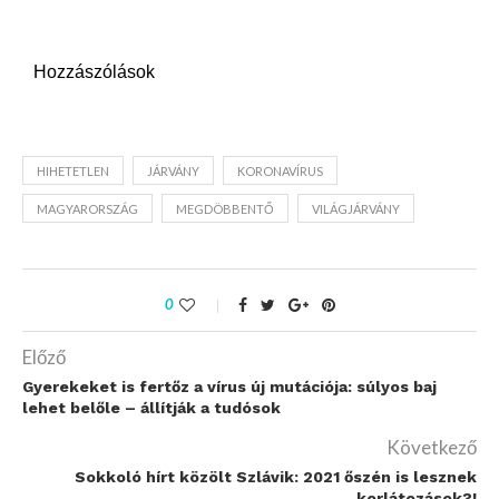
Hozzászólások
HIHETETLEN
JÁRVÁNY
KORONAVÍRUS
MAGYARORSZÁG
MEGDÖBBENTŐ
VILÁGJÁRVÁNY
0
Előző
Gyerekeket is fertőz a vírus új mutációja: súlyos baj
lehet belőle – állítják a tudósok
Következő
Sokkoló hírt közölt Szlávik: 2021 őszén is lesznek
korlátozások?!