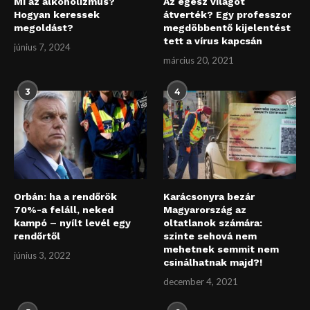
Mi az alkoholizmus?
Az egész világot
Hogyan keressek
átverték? Egy professzor
megoldást?
megdöbbentő kijelentést
tett a vírus kapcsán
június 7, 2024
március 20, 2021
3
4
Orbán: ha a rendőrök
Karácsonyra bezár
70%-a feláll, neked
Magyarország az
kampó – nyílt levél egy
oltatlanok számára:
rendőrtől
szinte sehová nem
mehetnek semmit nem
június 3, 2022
csinálhatnak majd?!
december 4, 2021