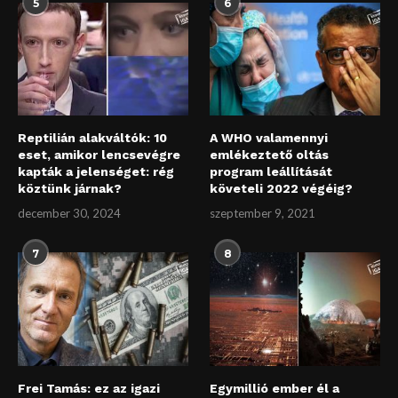
5
6
Reptilián alakváltók: 10
A WHO valamennyi
eset, amikor lencsevégre
emlékeztető oltás
kapták a jelenséget: rég
program leállítását
köztünk járnak?
követeli 2022 végéig?
december 30, 2024
szeptember 9, 2021
7
8
Frei Tamás: ez az igazi
Egymillió ember él a