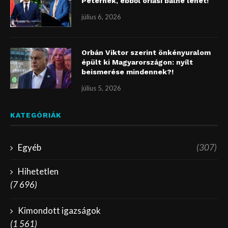
Péternek, ebből óriási balhé lehet!
július 6, 2026
Orbán Viktor szerint önkényuralom
épült ki Magyarországon: nyílt
beismerése mindennek?!
július 5, 2026
KATEGÓRIÁK
Egyéb
(307)
Hihetetlen
(7 696)
Kimondott igazságok
(1 561)