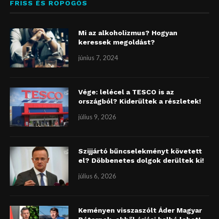
FRISS ÉS ROPOGÓS
Mi az alkoholizmus? Hogyan
keressek megoldást?
június 7, 2024
Vége: lelécel a TESCO is az
országból? Kiderültek a részletek!
július 9, 2026
Szijjártó bűncselekményt követett
el? Döbbenetes dolgok derültek ki!
július 6, 2026
Keményen visszaszólt Áder Magyar