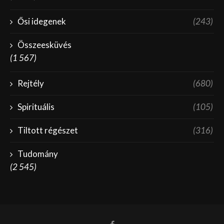
Ősi idegenek
(243)
Összeesküvés
(1 567)
Rejtély
(680)
Spirituális
(105)
Tiltott régészet
(316)
Tudomány
(2 545)