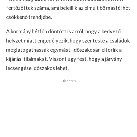
fertőzöttek száma, ami beleillik az elmúlt bő másfél hét
csökkenő trendjébe.
A kormány hétfőn döntött is arról, hogy a kedvező
helyzet miatt engedélyezik, hogy szenteste a családok
meglátogathassák egymást, időszakosan eltörlik a
kijárási tilalmakat. Viszont úgy fest, hogy a járvány
lecsengése időszakos lehet.
Hirdetés