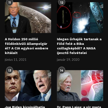
11
12
A Holdon 250 millió
Idegen űrhajók tartanak a
földönkívüli állampolgár
Föld felé a Bika
él? A CIA egykori embere
csillagképből? A NASA
kitálalt
ijesztő felvételei
június 11, 2021
január 19, 2020
13
14
Joe Biden kicsinálhatja
Dr. Papp Lajos: a víz maga