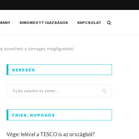
MÁNY
KIMONDOTT IGAZSÁGOK
KAPCSOLAT
a is követheti a tömeges megfigyelést!
KERESÉS
FRISS, ROPOGÓS
Vége: lelécel a TESCO is az országból?