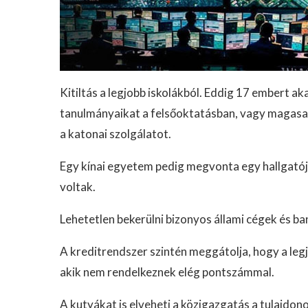
Kitiltás a legjobb iskolákból. Eddig 17 embert 
tanulmányaikat a felsőoktatásban, vagy magas
a katonai szolgálatot.
Egy kínai egyetem pedig megvonta egy hallgatója
voltak.
Lehetetlen bekerülni bizonyos állami cégek és ba
A kreditrendszer szintén meggátolja, hogy a leg
akik nem rendelkeznek elég pontszámmal.
A kutyákat is elveheti a közigazgatás a tulajdon