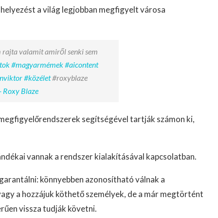
 helyezést a világ legjobban megfigyelt városa
 rajta valamit amiről senki sem
tok
#magyarmémek
#aicontent
nviktor
#közélet
#roxyblaze
- Roxy Blaze
egfigyelőrendszerek segítségével tartják számon ki,
ndékai vannak a rendszer kialakításával kapcsolatban.
 garantálni: könnyebben azonosítható válnak a
vagy a hozzájuk köthető személyek, de a már megtörtént
rűen vissza tudják követni.