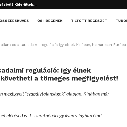
tett el? Döbbenetes dolgok derültek ki!
ÖSSZEESKÜVÉS
ŐSI IDEGENEK
TILTOTT RÉGÉSZET
TUDO
s állam és a társadalmi reguláció: így élnek Kínában, hamarosan Európ
sadalmi reguláció: így élnek
 követheti a tömeges megfigyelést!
n megfigyelt “szabálytalanságok” alapján, Kínában már
et elérésed is. Ti szeretnétek egy ilyen világban élni?