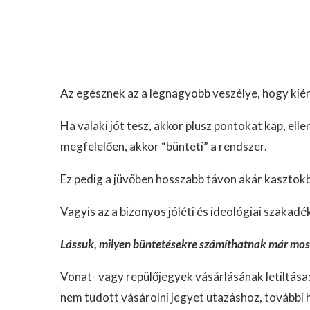
Az egésznek az a legnagyobb veszélye, hogy kiér
Ha valaki jót tesz, akkor plusz pontokat kap, el
megfelelően, akkor “bünteti” a rendszer.
Ez pedig a jüvőben hosszabb távon akár kasztokb
Vagyis az a bizonyos jóléti és ideológiai szakadé
Lássuk, milyen büntetésekre számíthatnak már most 
Vonat- vagy repülőjegyek vásárlásának letiltása
nem tudott vásárolni jegyet utazáshoz, további 