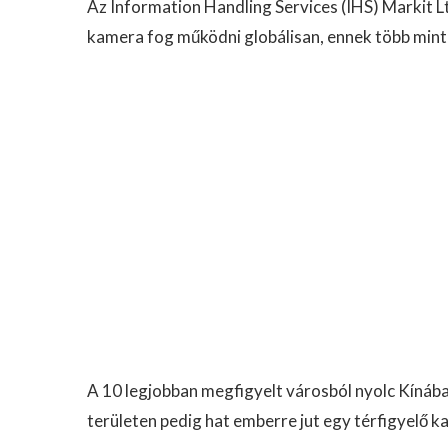
Az Information Handling Services (IHS) Markit Ltd
kamera fog működni globálisan, ennek több mint
A 10 legjobban megfigyelt városból nyolc Kínában
területen pedig hat emberre jut egy térfigyelő 