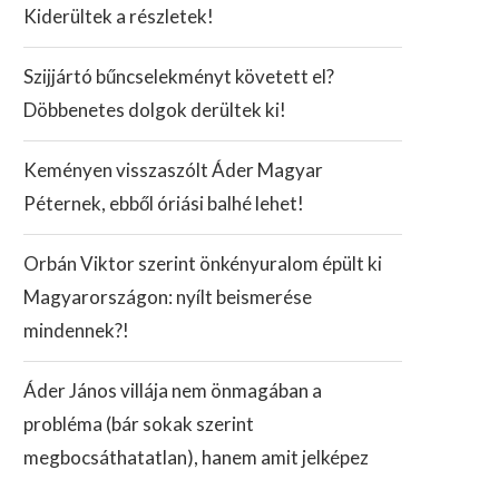
Kiderültek a részletek!
Szijjártó bűncselekményt követett el?
Döbbenetes dolgok derültek ki!
Keményen visszaszólt Áder Magyar
Péternek, ebből óriási balhé lehet!
Orbán Viktor szerint önkényuralom épült ki
Magyarországon: nyílt beismerése
mindennek?!
Áder János villája nem önmagában a
probléma (bár sokak szerint
megbocsáthatatlan), hanem amit jelképez