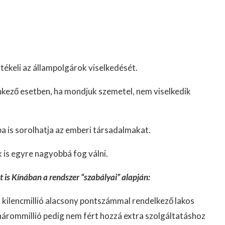
tékeli az állampolgárok viselkedését.
lenkező esetben, ha mondjuk szemetel, nem viselkedik
a is sorolhatja az emberi társadalmakat.
k is egyre nagyobbá fog válni.
is Kínában a rendszer “szabályai” alapján:
: kilencmillió alacsony pontszámmal rendelkező lakos
hárommillió pedig nem fért hozzá extra szolgáltatáshoz