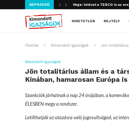
NÉPSZERŰ
Szijjártó bűncselekményt köve
HIHETETLEN
REJTÉLY
Főoldal
Kimondott igazságok
Jön totalitáriu
Kimondott igazságok
Jön totalitárius állam és a tár
Kínában, hamarosan Európa is
Szankciók járhatnak a nap 24 órájában, a kameráko
ÉLESBEN megy a rendszer.
Letilthatják az utazásra való jogosultságod, az intern