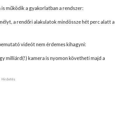
n is működik a gyakorlatban a rendszer:
élyt, a rendőri alakulatok mindössze hét perc alatt a
t bemutató videót nem érdemes kihagyni:
gy milliárd(!) kamera is nyomon követheti majd a
Hirdetés