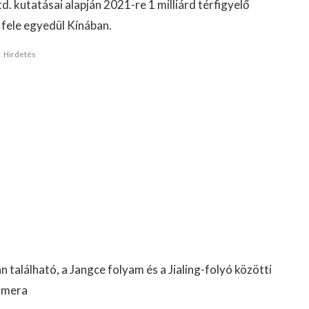
. kutatásai alapján 2021-re 1 milliárd térfigyelő
 fele egyedül Kínában.
Hirdetés
 található, a Jangce folyam és a Jialing-folyó közötti
kamera