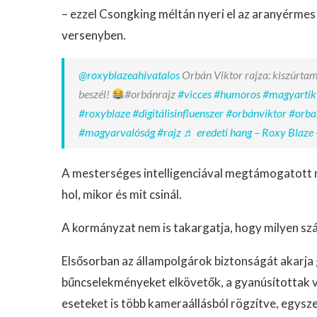
– ezzel Csongking méltán nyeri el az aranyérmes
versenyben.
@roxyblazeahivatalos
Orbán Viktor rajza: kiszúrtam
beszél!
#orbánrajz
#vicces
#humoros
#magyartik
#roxyblaze
#digitálisinfluenszer
#orbánviktor
#orba
#magyarvalóság
#rajz
♬ eredeti hang – Roxy Blaze 
A mesterséges intelligenciával megtámogatott m
hol, mikor és mit csinál.
A kormányzat nem is takargatja, hogy milyen szá
Elsősorban az állampolgárok biztonságát akarja
bűncselekményeket elkövetők, a gyanúsítottak 
eseteket is több kameraállásból rögzítve, egysze