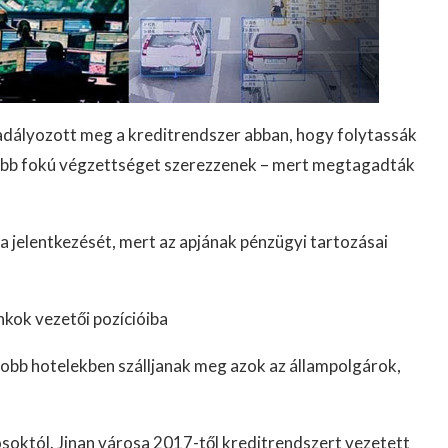
akadályozott meg a kreditrendszer abban, hogy folytassák
abb fokú végzettséget szerezzenek – mert megtagadták
 jelentkezését, mert az apjának pénzügyi tartozásai
nkok vezetői pozícióiba
jobb hotelekben szálljanak meg azok az állampolgárok,
osoktól. Jinan városa 2017-től kreditrendszert vezetett