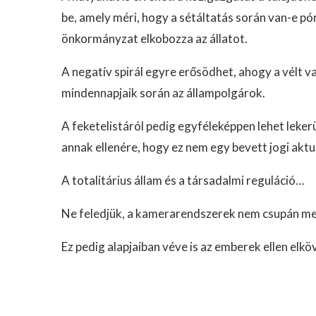
be, amely méri, hogy a sétáltatás során van-e pó
önkormányzat elkobozza az állatot.
A negatív spirál egyre erősödhet, ahogy a vélt 
mindennapjaik során az állampolgárok.
A feketelistáról pedig egyféleképpen lehet lekerül
annak ellenére, hogy ez nem egy bevett jogi aktu
A totalitárius állam és a társadalmi reguláció…
Ne feledjük, a kamerarendszerek nem csupán me
Ez pedig alapjaiban véve is az emberek ellen el