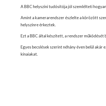
A BBC helyszíni tudósítója jól szemlélteti hogya
Amint a kamerarendszer észlelte a körözött szem
helyszínre érkeztek.
Ezt a BBC által készített, a rendszer működésé
Egyes becslések szerint néhány éven belül akár e
kínaiakat.