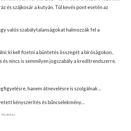
ráz és szájkosár a kutyán. Túl kevés pont esetén az
vagy valós szabálytalanságokat halmozzák fel a
ni: ki kell fizetni a büntetés összegét a bíróságokon,
s és nincs is semmilyen jogszabály a kreditrendszerre.
gfigyelésre, hanem átnevelésre is szolgálnak…
követett kényszerítés és bűncselekmény…
Hirdetés