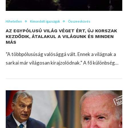
Hihetetlen
Kimondott igazságok
Összeesküvés
AZ EGYPÓLUSÚ VILÁG VÉGET ÉRT, ÚJ KORSZAK
KEZDŐDIK, ÁTALAKUL A VILÁGUNK ÉS MINDEN
MÁS
“A többpólusúság valósággá vált. Ennek a világnak a
sarkai már világosan kirajzolódnak.” A fő különbség…