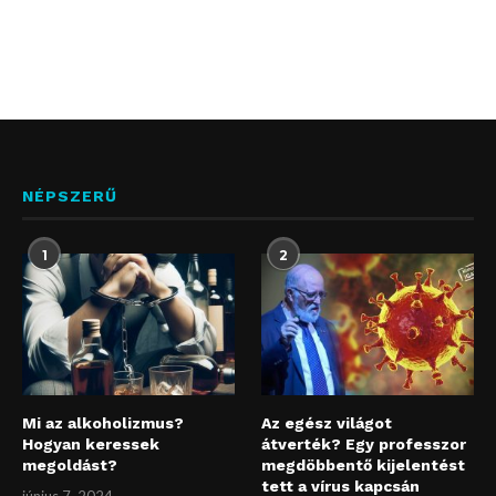
NÉPSZERŰ
1
2
Mi az alkoholizmus?
Az egész világot
Hogyan keressek
átverték? Egy professzor
megoldást?
megdöbbentő kijelentést
tett a vírus kapcsán
június 7, 2024