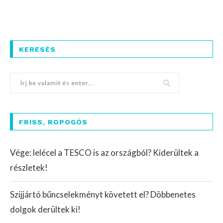
KERESÉS
FRISS, ROPOGÓS
Vége: lelécel a TESCO is az országból? Kiderültek a
részletek!
Szijjártó bűncselekményt követett el? Döbbenetes
dolgok derültek ki!