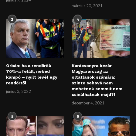
március 20, 2021
3
4
Orbán: ha a rendőrök
Karácsonyra bezár
70%-a feláll, neked
Magyarország az
kampó – nyílt levél egy
oltatlanok számára:
rendőrtől
szinte sehová nem
mehetnek semmit nem
június 3, 2022
csinálhatnak majd?!
december 4, 2021
5
6