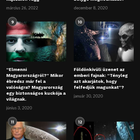
március 26, 2022
december 8, 2020
9
10
“Elmenni
Földönkívüli üzenet az
Magyarországról?” Mikor
emberi fajnak: “Tényleg
ébredsz már fel a
azt akarjátok, hogy
valóságra? Magyarország
felfedjük magunkat”?
egy biztonságos kuckója a
január 30, 2020
világnak.
június 3, 2020
11
12