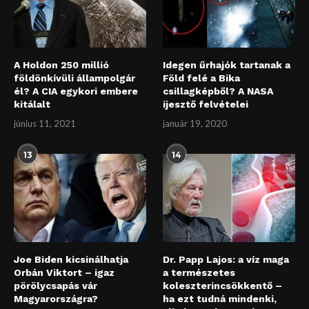
A Holdon 250 millió
Idegen űrhajók tartanak a
földönkívüli állampolgár
Föld felé a Bika
él? A CIA egykori embere
csillagképből? A NASA
kitálalt
ijesztő felvételei
június 11, 2021
január 19, 2020
13
14
Joe Biden kicsinálhatja
Dr. Papp Lajos: a víz maga
Orbán Viktort – igaz
a természetes
pörölycsapás vár
koleszterincsökkentő –
Magyarországra?
ha ezt tudná mindenki,