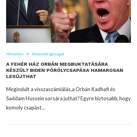
Hihetetlen
Kimondott igazságok
A FEHÉR HÁZ ORBÁN MEGBUKTATÁSÁRA
KÉSZÜL? BIDEN PÖRÖLYCSAPÁSA HAMAROSAN
LESÚJTHAT
Megindult a visszaszámlálás,a Orbán Kadhafi és
Saddam Hussein sorsára juthat? Egyre biztosabb, hogy
komoly csapást…