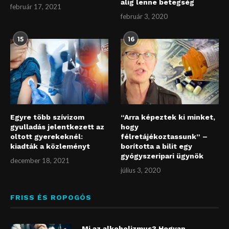
alig lenne betegség
február 17, 2021
február 3, 2020
15
16
Egyre több szívizom
“Arra képeztek ki minket,
gyulladás jelentkezett az
hogy
oltott gyerekeknél:
félretájékoztassunk” –
kiadták a közleményt
borította a bilit egy
gyógyszeripari ügynök
december 18, 2021
július 3, 2020
FRISS ÉS ROPOGÓS
Mi az alkoholizmus? Hogyan