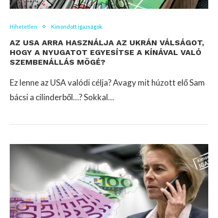
Hihetetlen
Kimondott igazságok
AZ USA ARRA HASZNÁLJA AZ UKRÁN VÁLSÁGOT,
HOGY A NYUGATOT EGYESÍTSE A KÍNÁVAL VALÓ
SZEMBENÁLLÁS MÖGÉ?
Ez lenne az USA valódi célja? Avagy mit húzott elő Sam
bácsi a cilinderből…? Sokkal…