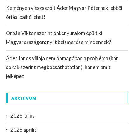
Keményen visszaszólt Áder Magyar Péternek, ebből
óriási balhé lehet!
Orbán Viktor szerint önkényuralom épült ki
Magyarországon: nyílt beismerése mindennek?!
Áder János villája nem önmagában a probléma (bár
sokak szerint megbocsáthatatlan), hanem amit
jelképez
ARCHÍVUM
2026 július
2026 április