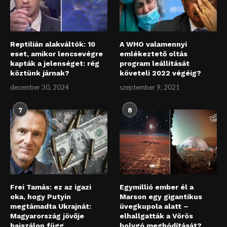
Reptilián alakváltók: 10
A WHO valamennyi
eset, amikor lencsevégre
emlékeztető oltás
kapták a jelenséget: rég
program leállítását
köztünk járnak?
követeli 2022 végéig?
december 30, 2024
szeptember 9, 2021
7
8
Frei Tamás: ez az igazi
Egymillió ember él a
oka, hogy Putyin
Marson egy gigantikus
megtámadta Ukrajnát:
üvegkupola alatt –
Magyarország jövője
elhallgatták a Vörös
hajszálon függ
bolygó meghódítását?