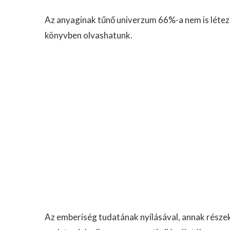
Az anyaginak tűnő univerzum 66%-a nem is létezik
könyvben olvashatunk.
Az emberiség tudatának nyílásával, annak részeké