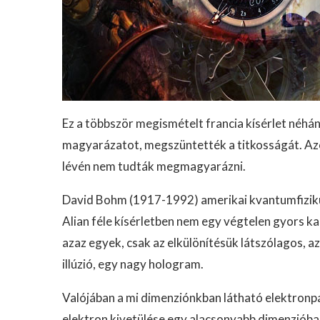
Ez a többször megismételt francia kísérlet néhány
magyarázatot, megszüntették a titkosságát. Azo
lévén nem tudták megmagyarázni.
David Bohm (1917-1992) amerikai kvantumfizikus 
Alian féle kísérletben nem egy végtelen gyors 
azaz egyek, csak az elkülönítésük látszólagos, a
illúzió, egy nagy hologram.
Valójában a mi dimenziónkban látható elektron
elektron kivetülése egy alacsonyabb dimenzióba, 