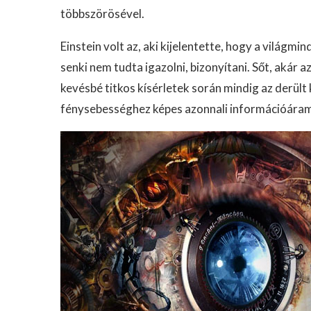
többszörösével.
Einstein volt az, aki kijelentette, hogy a vilá
senki nem tudta igazolni, bizonyítani. Sőt, akár 
kevésbé titkos kísérletek során mindig az derült 
fénysebességhez képes azonnali információáram