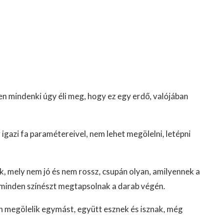
ben mindenki úgy éli meg, hogy ez egy erdő, valójában
y igazi fa paramétereivel, nem lehet megölelni, letépni
ék, mely nem jó és nem rossz, csupán olyan, amilyennek a
és minden színészt megtapsolnak a darab végén.
 megölelik egymást, együtt esznek és isznak, még