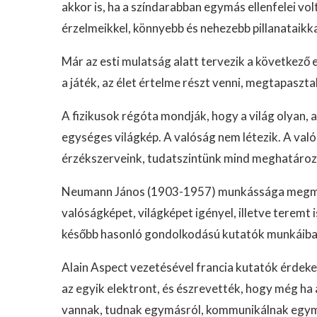
akkor is, ha a színdarabban egymás ellenfelei vol
érzelmeikkel, könnyebb és nehezebb pillanataikka
Már az esti mulatság alatt tervezik a következő e
a játék, az élet értelme részt venni, megtapaszta
A fizikusok régóta mondják, hogy a világ olyan, a
egységes világkép. A valóság nem létezik. A valós
érzékszerveink, tudatszintünk mind meghatároz
Neumann János (1903-1957) munkássága megmu
valóságképet, világképet igényel, illetve teremt
később hasonló gondolkodású kutatók munkáiban c
Alain Aspect vezetésével francia kutatók érdeke
az egyik elektront, és észrevették, hogy még ha
vannak, tudnak egymásról, kommunikálnak egymá