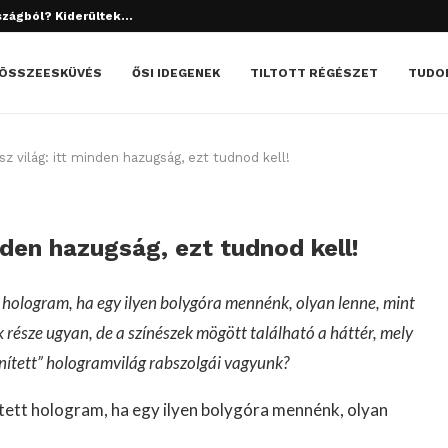
szágból? Kiderültek...
ÖSSZEESKÜVÉS
ŐSI IDEGENEK
TILTOTT RÉGÉSZET
TUDO
z világ: itt minden hazugság, ezt tudnod kell!
nden hazugság, ezt tudnod kell!
t hologram, ha egy ilyen bolygóra mennénk, olyan lenne, mint
része ugyan, de a színészek mögött található a háttér, mely
lenített” hologramvilág rabszolgái vagyunk?
ített hologram, ha egy ilyen bolygóra mennénk, olyan