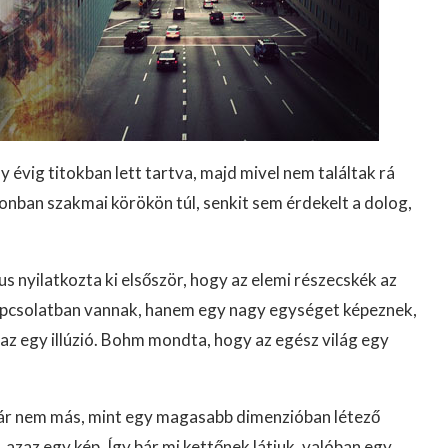
 évig titokban lett tartva, majd mivel nem találtak rá
nban szakmai körökön túl, senkit sem érdekelt a dolog,
nyilatkozta ki elsőször, hogy az elemi részecskék az
kapcsolatban vannak, hanem egy nagy egységet képeznek,
zaz egy illúzió. Bohm mondta, hogy az egész világ egy
pár nem más, mint egy magasabb dimenzióban létező
azaz egy kép. Így bár mi kettőnek látjuk, valóban egy.