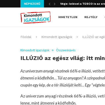
NÉPSZERŰ
Vége: lelécel a TESCO is az or
HIHETETLEN
REJTÉLY
Főoldal
Kimondott igazságok
ILLÚZIÓ az egés
Kimondott igazságok
Összeesküvés
ILLÚZIÓ az egész világ: itt mi
Az univerzum anyagi részének 66%-a illúzió, vetítet
átmenni a ködfelhőn… Túl az anyagon? A színpadnak 
csupán egy kép, de a tér illúzióját kelti… Egy “végte
Az univerzum anyagi részének 66%-a illúzió, vet
lenne, mint átmenni a ködfelhőn.