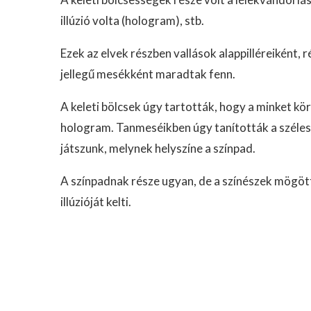
illúzió volta (hologram), stb.
Ezek az elvek részben vallások alappilléreiként, 
jellegű mesékként maradtak fenn.
A keleti bölcsek úgy tartották, hogy a minket kö
hologram. Tanmeséikben úgy tanították a széle
játszunk, melynek helyszíne a színpad.
A színpadnak része ugyan, de a színészek mögött 
illúzióját kelti.