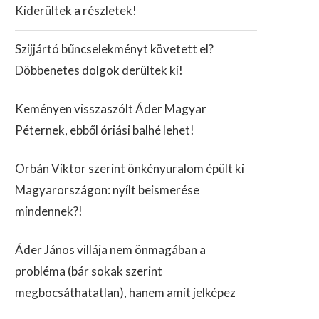
Kiderültek a részletek!
Szijjártó bűncselekményt követett el?
Döbbenetes dolgok derültek ki!
Keményen visszaszólt Áder Magyar
Péternek, ebből óriási balhé lehet!
Orbán Viktor szerint önkényuralom épült ki
Magyarországon: nyílt beismerése
mindennek?!
Áder János villája nem önmagában a
probléma (bár sokak szerint
megbocsáthatatlan), hanem amit jelképez