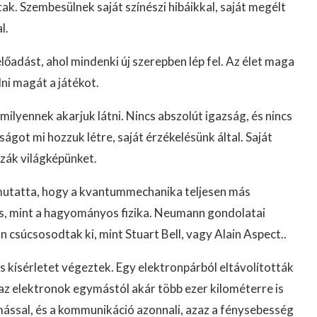
tak. Szembesülnek saját színészi hibáikkal, saját megélt
l.
lőadást, ahol mindenki új szerepben lép fel. Az élet maga
lni magát a játékot.
milyennek akarjuk látni. Nincs abszolút igazság, és nincs
ágot mi hozzuk létre, saját érzékelésünk által. Saját
zák világképünket.
tatta, hogy a kvantummechanika teljesen más
 is, mint a hagyományos fizika. Neumann gondolatai
súcsosodtak ki, mint Stuart Bell, vagy Alain Aspect..
s kísérletet végeztek. Egy elektronpárból eltávolították
 az elektronok egymástól akár több ezer kilométerre is
ssal, és a kommunikáció azonnali, azaz a fénysebesség