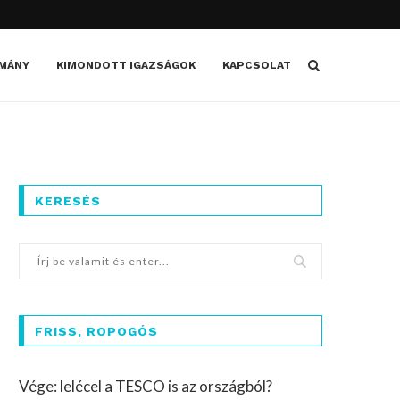
MÁNY
KIMONDOTT IGAZSÁGOK
KAPCSOLAT
KERESÉS
FRISS, ROPOGÓS
Vége: lelécel a TESCO is az országból?