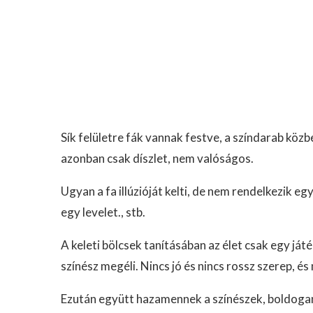
Sík felületre fák vannak festve, a színdarab köz
azonban csak díszlet, nem valóságos.
Ugyan a fa illúzióját kelti, de nem rendelkezik eg
egy levelet., stb.
A keleti bölcsek tanításában az élet csak egy ját
színész megéli. Nincs jó és nincs rossz szerep, 
Ezután együtt hazamennek a színészek, boldogan