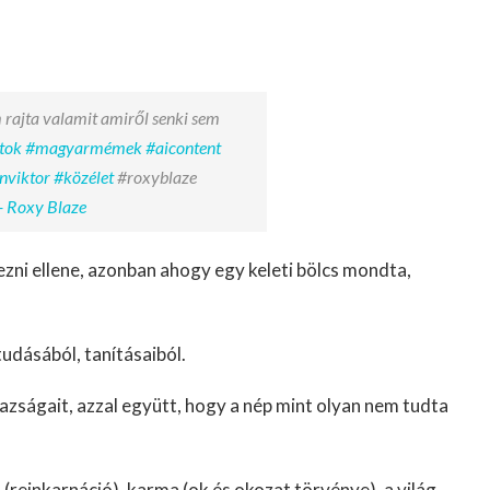
 rajta valamit amiről senki sem
tok
#magyarmémek
#aicontent
nviktor
#közélet
#roxyblaze
- Roxy Blaze
kezni ellene, azonban ahogy egy keleti bölcs mondta,
tudásából, tanításaiból.
gazságait, azzal együtt, hogy a nép mint olyan nem tudta
 (reinkarnáció), karma (ok és okozat törvénye), a világ