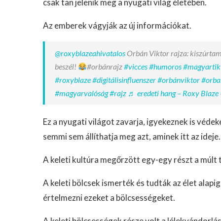
csak tan jelenik meg a nyugati világ életében.
Az emberek vágyják az új információkat.
@roxyblazeahivatalos
Orbán Viktor rajza: kiszúrtam
beszél!
#orbánrajz
#vicces
#humoros
#magyartik
#roxyblaze
#digitálisinfluenszer
#orbánviktor
#orba
#magyarvalóság
#rajz
♬ eredeti hang – Roxy Blaze 
Ez a nyugati világot zavarja, igyekeznek is véde
semmi sem állíthatja meg azt, aminek itt az ideje.
A keleti kultúra megőrzött egy-egy részt a múlt 
A keleti bölcsek ismerték és tudták az élet alapi
értelmezni ezeket a bölcsességeket.
A keleti bölcsességek része volt a lélekvándorlás