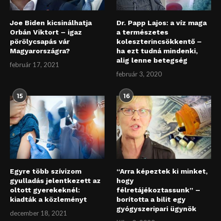
Joe Biden kicsinálhatja
Dr. Papp Lajos: a víz maga
Orbán Viktort – igaz
a természetes
pörölycsapás vár
koleszterincsökkentő –
Magyarországra?
ha ezt tudná mindenki,
alig lenne betegség
február 17, 2021
február 3, 2020
15
16
Egyre több szívizom
“Arra képeztek ki minket,
gyulladás jelentkezett az
hogy
oltott gyerekeknél:
félretájékoztassunk” –
kiadták a közleményt
borította a bilit egy
gyógyszeripari ügynök
december 18, 2021