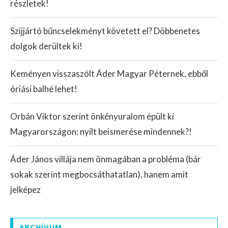
részletek!
Szijjártó bűncselekményt követett el? Döbbenetes
dolgok derültek ki!
Keményen visszaszólt Áder Magyar Péternek, ebből
óriási balhé lehet!
Orbán Viktor szerint önkényuralom épült ki
Magyarországon: nyílt beismerése mindennek?!
Áder János villája nem önmagában a probléma (bár
sokak szerint megbocsáthatatlan), hanem amit
jelképez
ARCHÍVUM