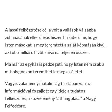
A lassú felkészítése célja volt a vallások válságba
zuhanásának elkerülése: hiszen ha kiderülne, hogy
Isten másokat is megteremtett a saját képmásán kívül,
az több milliárd hívőt zavarna teljesen össze…
Ma már az egyház is pedzegeti, hogy Isten nem csak a
mi bolygónkon teremthette meg az életet.
Vagyis valamennyi hatalmi ág tisztában van az
információval és zajlott egy ideje a tudatos
felkészülés, a közvélemény “áthangolása” a Nagy
Felfedésre.