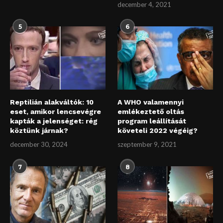
december 4, 2021
5
6
Reptilián alakváltók: 10
A WHO valamennyi
eset, amikor lencsevégre
emlékeztető oltás
kapták a jelenséget: rég
program leállítását
köztünk járnak?
követeli 2022 végéig?
december 30, 2024
szeptember 9, 2021
7
8