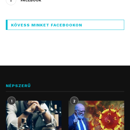
FACEBOOK
KÖVESS MINKET FACEBOOKON
NÉPSZERŰ
1
2