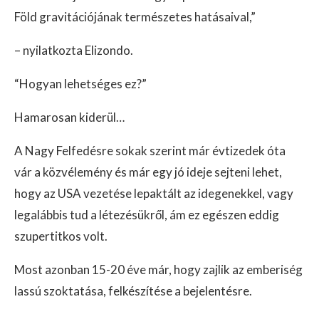
Föld gravitációjának természetes hatásaival,”
– nyilatkozta Elizondo.
“Hogyan lehetséges ez?”
Hamarosan kiderül…
A Nagy Felfedésre sokak szerint már évtizedek óta
vár a közvélemény és már egy jó ideje sejteni lehet,
hogy az USA vezetése lepaktált az idegenekkel, vagy
legalábbis tud a létezésükről, ám ez egészen eddig
szupertitkos volt.
Most azonban 15-20 éve már, hogy zajlik az emberiség
lassú szoktatása, felkészítése a bejelentésre.