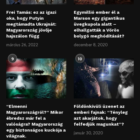
Frei Tamás: ez az igazi
Egymillió ember él a
oka, hogy Putyin
Marson egy gigantikus
megtámadta Ukrajnát:
üvegkupola alatt –
Magyarország jövője
elhallgatták a Vörös
hajszálon függ
bolygó meghódítását?
március 26, 2022
december 8, 2020
9
10
“Elmenni
Földönkívüli üzenet az
Magyarországról?” Mikor
emberi fajnak: “Tényleg
ébredsz már fel a
azt akarjátok, hogy
valóságra? Magyarország
felfedjük magunkat”?
egy biztonságos kuckója a
január 30, 2020
világnak.