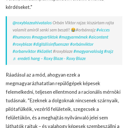
kérdéseket.”
@roxyblazeahivatalos
Orbán Viktor rajza: kiszúrtam rajta
valamit amiről senki sem beszél!
#orbánrajz
#vicces
#humoros
#magyartiktok
#magyarmémek
#aicontent
#roxyblaze
#digitálisinfluenszer
#orbánviktor
#orbanviktor
#közélet
#roxyblaze
#magyarvalóság
#rajz
♬ eredeti hang – Roxy Blaze - Roxy Blaze
Ráadásul az a mód, ahogyan ezek a
megmagyarázhatatlan repülőgépek képesek
felemelkedni, teljesen ellentmond a racionális mérnöki
tudásnak. “Ezeknek a dolgoknak nincsenek szárnyaik,
pilótafülkéik, vezérlő felületeik, szegecsek a
felületükön, és a meghajtás nyilvánvaló jelei sem
láthatók rajtuk – és valahogy képesek szembeszállni a