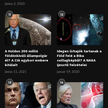
június 3, 2020
11
12
A Holdon 250 millió
Idegen űrhajók tartanak a
földönkívüli állampolgár
Föld felé a Bika
él? A CIA egykori embere
csillagképből? A NASA
kitálalt
ijesztő felvételei
június 11, 2021
január 19, 2020
13
14