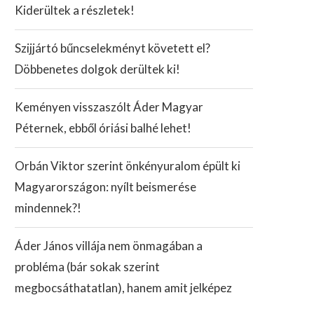
Kiderültek a részletek!
Szijjártó bűncselekményt követett el?
Döbbenetes dolgok derültek ki!
Keményen visszaszólt Áder Magyar
Péternek, ebből óriási balhé lehet!
Orbán Viktor szerint önkényuralom épült ki
Magyarországon: nyílt beismerése
mindennek?!
Áder János villája nem önmagában a
probléma (bár sokak szerint
megbocsáthatatlan), hanem amit jelképez