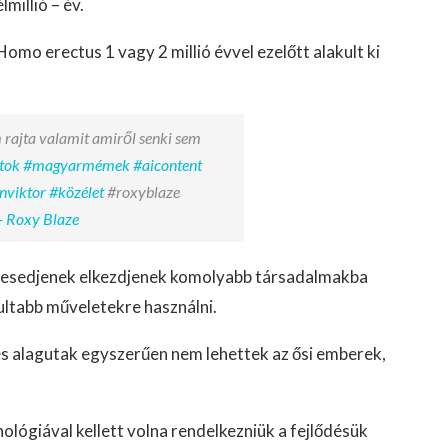
millió – év.
Homo erectus 1 vagy 2 millió évvel ezelőtt alakult ki
 rajta valamit amiről senki sem
tok
#magyarmémek
#aicontent
nviktor
#közélet
#roxyblaze
- Roxy Blaze
enesedjenek elkezdjenek komolyabb társadalmakba
ultabb műveletekre használni.
, és alagutak egyszerűen nem lehettek az ősi emberek,
ológiával kellett volna rendelkezniük a fejlődésük