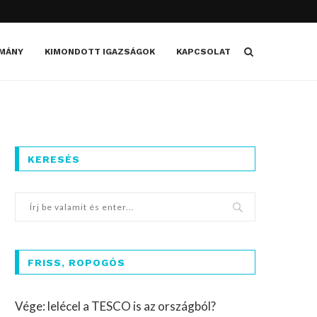
MÁNY
KIMONDOTT IGAZSÁGOK
KAPCSOLAT
KERESÉS
FRISS, ROPOGÓS
Vége: lelécel a TESCO is az országból?