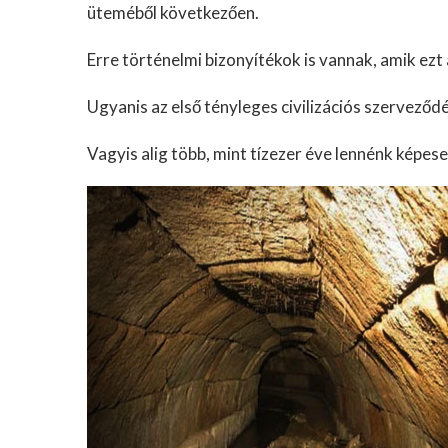
üteméből következően.
Erre történelmi bizonyítékok is vannak, amik ezt
Ugyanis az első tényleges civilizációs szerveződ
Vagyis alig több, mint tízezer éve lennénk képese