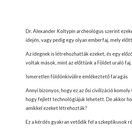
Dr. Alexander Koltypin archeológus szerint eze
idején, vagy pedig egy olyan emberfaj, mely előtt
Az idegnek is létrehozhatták ezeket, és egy előző
voltak mások, mint az előttünk a Földet uraló faj.
Ismeretlen földönkívülire emlékeztető faragás
Annyi bizonyos, hogy ez az ősi civilizáció komoly
hogy fejlett technológiájuk lehetett. De akkor h
amikkel ezeket létrehozták?
Ez a kérdés gyakran vetődik fel a szkeptikusok ré