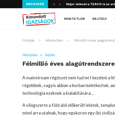
NÉPSZERŰ
Szijjártó bűncselekményt köve
HIHETETLEN
REJTÉLY
Főoldal
Hihetetlen
Félmillió éves alagútrend
Hihetetlen
Rejtély
Félmillió éves alagútrendszere
A mainstream régészet nem tud mi t kezdeni a lét
régebbiek, vagyis abban a korban keletkeztek, 
technológia ezeknek a kialakítására…
A világszerte a föld alól előkerült leletek, te
mind arra utalnak, hogy egykoron egy ősi civilizá