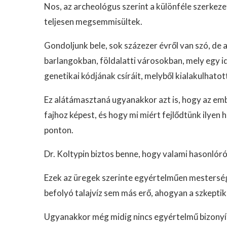
Nos, az archeológus szerint a különféle szerkezet
teljesen megsemmisültek.
Gondoljunk bele, sok százezer évről van szó, de a
barlangokban, földalatti városokban, mely egy id
genetikai kódjának csíráit, melyből kialakulhatot
Ez alátámasztaná ugyanakkor azt is, hogy az emb
fajhoz képest, és hogy mi miért fejlődtünk ilyen
ponton.
Dr. Koltypin biztos benne, hogy valami hasonlóró
Ezek az üregek szerinte egyértelműen mesterség
befolyó talajvíz sem más erő, ahogyan a szkeptiku
Ugyanakkor még midig nincs egyértelmű bizonyíték