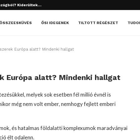
tett el? Döbbenetes dolgok derültek ki!
ÖSSZEESKÜVÉS
ŐSI IDEGENEK
TILTOTT RÉGÉSZET
TUDO
szerek Európa alatt? Mindenki hallgat
k Európa alatt? Mindenki hallgat
ezésükkel, melyek sok esetben fél millió évnél is
amikor még nem volt ember, nemhogy fejlett emberi
mplomok, és hatalmas földalatti komplexumok maradványai
ció élt odalenn.