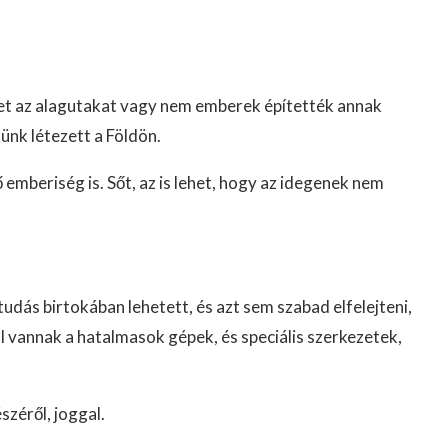
ket az alagutakat vagy nem emberek építették annak
ünk létezett a Földön.
 emberiség is. Sőt, az is lehet, hogy az idegenek nem
 tudás birtokában lehetett, és azt sem szabad elfelejteni,
ol vannak a hatalmasok gépek, és speciális szerkezetek,
széről, joggal.