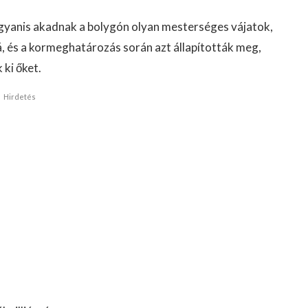
 ugyanis akadnak a bolygón olyan mesterséges vájatok,
á, és a kormeghatározás során azt állapították meg,
 ki őket.
Hirdetés