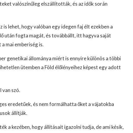
eket valószínűleg elszállították, és az idők során
z is lehet, hogy valóban egy idegen faj élt ezekben a
ő után fogta magát, és továbbállt, itt hagyva saját
t a mai emberiség is.
er genetikai állománya miért is ennyire különös a többi
 hihetetlen ütemben a Föld élőlényeihez képest egy adott
l van szó.
es eredetűek, és nem formálhatta őket a vájatokba
sok állítják.
 a kezében, hogy állításait igazolni tudja, de ami késik,