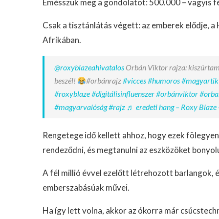
Emésszük meg a gondolatot: 500.000 – vagyis fél
Csak a tisztánlátás végett: az emberek elődje, a 
Afrikában.
@roxyblazeahivatalos
Orbán Viktor rajza: kiszúrtam
beszél!
#orbánrajz
#vicces
#humoros
#magyartik
#roxyblaze
#digitálisinfluenszer
#orbánviktor
#orba
#magyarvalóság
#rajz
♬ eredeti hang – Roxy Blaze 
Rengetege idő kellett ahhoz, hogy ezek fölegy
rendeződni, és megtanulni az eszközöket bonyol
A fél millió évvel ezelőtt létrehozott barlangok
emberszabásúak művei.
Ha így lett volna, akkor az ókorra már csúcstechn