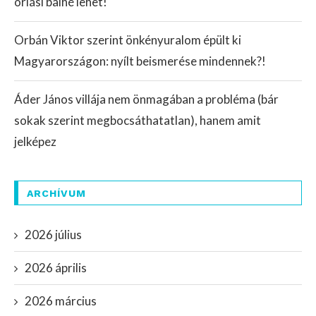
óriási balhé lehet!
Orbán Viktor szerint önkényuralom épült ki
Magyarországon: nyílt beismerése mindennek?!
Áder János villája nem önmagában a probléma (bár
sokak szerint megbocsáthatatlan), hanem amit
jelképez
ARCHÍVUM
2026 július
2026 április
2026 március