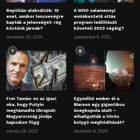
Reptilián alakváltók: 10
A WHO valamennyi
eset, amikor lencsevégre
emlékeztető oltás
kapták a jelenséget: rég
program leállítását
köztünk járnak?
követeli 2022 végéig?
december 30, 2024
szeptember 9, 2021
7
8
Frei Tamás: ez az igazi
Egymillió ember él a
oka, hogy Putyin
Marson egy gigantikus
megtámadta Ukrajnát:
üvegkupola alatt –
Magyarország jövője
elhallgatták a Vörös
hajszálon függ
bolygó meghódítását?
március 26, 2022
december 8, 2020