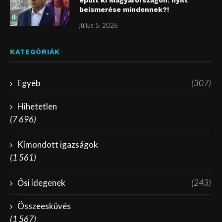
beismerése mindennek?!
július 5, 2026
KATEGÓRIÁK
Egyéb
(307)
Hihetetlen
(7 696)
Kimondott igazságok
(1 561)
Ősi idegenek
(243)
Összeesküvés
(1 567)