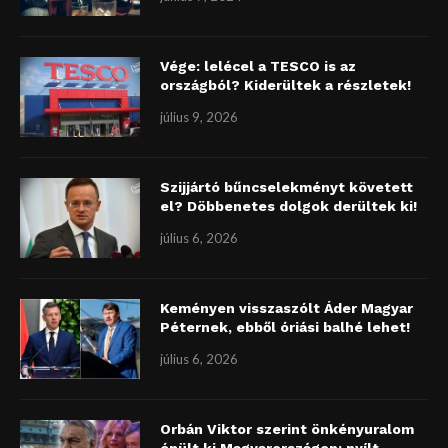
Vége: lelécel a TESCO is az
országból? Kiderültek a részletek!
július 9, 2026
Szijjártó bűncselekményt követett
el? Döbbenetes dolgok derültek ki!
július 6, 2026
Keményen visszaszólt Áder Magyar
Péternek, ebből óriási balhé lehet!
július 6, 2026
Orbán Viktor szerint önkényuralom
épült ki Magyarországon: nyílt