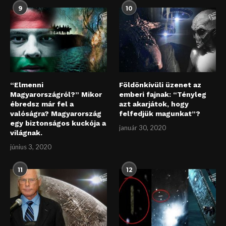
9
10
“Elmenni
Földönkívüli üzenet az
Magyarországról?” Mikor
emberi fajnak: “Tényleg
ébredsz már fel a
azt akarjátok, hogy
valóságra? Magyarország
felfedjük magunkat”?
egy biztonságos kuckója a
január 30, 2020
világnak.
június 3, 2020
11
12