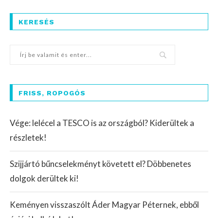
KERESÉS
FRISS, ROPOGÓS
Vége: lelécel a TESCO is az országból? Kiderültek a
részletek!
Szijjártó bűncselekményt követett el? Döbbenetes
dolgok derültek ki!
Keményen visszaszólt Áder Magyar Péternek, ebből