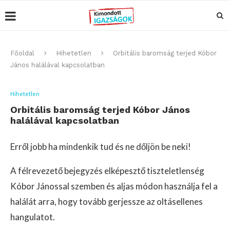
Főoldal
Hihetetlen
Orbitális baromság terjed Kóbor
János halálával kapcsolatban
Hihetetlen
Orbitális baromság terjed Kóbor János
halálával kapcsolatban
Erről jobb ha mindenkik tud és ne dőljön be neki!
A félrevezető bejegyzés elképesztő tiszteletlenség
Kóbor Jánossal szemben és aljas módon használja fel a
halálát arra, hogy tovább gerjessze az oltásellenes
hangulatot.