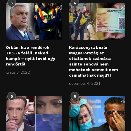
3
4
Orbán: ha a rendőrök
Karácsonyra bezár
70%-a feláll, neked
Magyarország az
kampó – nyílt levél egy
oltatlanok számára:
rendőrtől
szinte sehová nem
mehetnek semmit nem
június 3, 2022
csinálhatnak majd?!
december 4, 2021
5
6