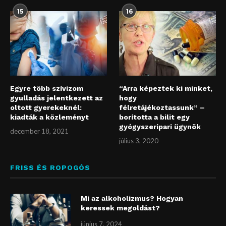
15
16
Egyre több szívizom
“Arra képeztek ki minket,
gyulladás jelentkezett az
hogy
oltott gyerekeknél:
félretájékoztassunk” –
kiadták a közleményt
borította a bilit egy
gyógyszeripari ügynök
december 18, 2021
július 3, 2020
FRISS ÉS ROPOGÓS
Mi az alkoholizmus? Hogyan
keressek megoldást?
június 7, 2024