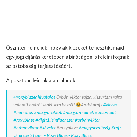
Őszintén reméljük, hogy akik ezeket terjesztik, majd
egy jogi eljárás keretében a bíróságon is felelni fognak
az ostobaság terjesztéséért.
A posztban leírtak alaptalanok.
@roxyblazeahivatalos
Orbán Viktor rajza: kiszúrtam rajta
valamit amiről senki sem beszél!
#orbánrajz
#vicces
#humoros
#magyartiktok
#magyarmémek
#aicontent
#roxyblaze
#digitálisinfluenszer
#orbánviktor
#orbanviktor
#közélet
#roxyblaze
#magyarvalóság
#rajz
♬ eredeti hang – Roxy Blaze - Roxy Blaze