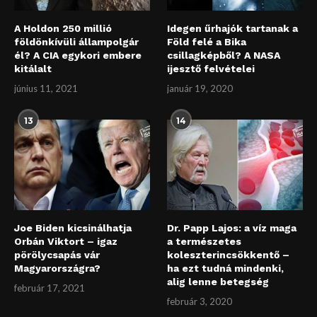
A Holdon 250 millió
Idegen űrhajók tartanak a
földönkívüli állampolgár
Föld felé a Bika
él? A CIA egykori embere
csillagképből? A NASA
kitálalt
ijesztő felvételei
június 11, 2021
január 19, 2020
13
14
Joe Biden kicsinálhatja
Dr. Papp Lajos: a víz maga
Orbán Viktort – igaz
a természetes
pörölycsapás vár
koleszterincsökkentő –
Magyarországra?
ha ezt tudná mindenki,
alig lenne betegség
február 17, 2021
február 3, 2020