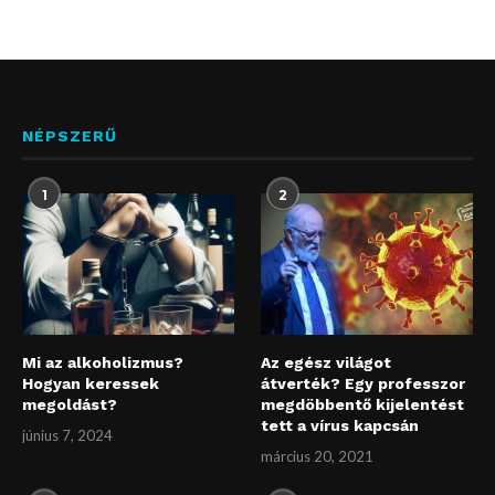
NÉPSZERŰ
1
2
Mi az alkoholizmus?
Az egész világot
Hogyan keressek
átverték? Egy professzor
megoldást?
megdöbbentő kijelentést
tett a vírus kapcsán
június 7, 2024
március 20, 2021