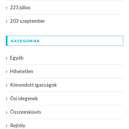
223 július
203 szeptember
KATEGÓRIÁK
Egyéb
Hihetetlen
Kimondott igazságok
Ősi idegenek
Összeesküvés
Rejtély