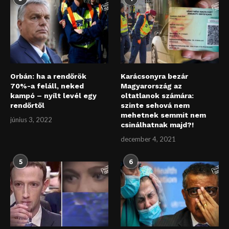
Orbán: ha a rendőrök
Karácsonyra bezár
70%-a feláll, neked
Magyarország az
kampó – nyílt levél egy
oltatlanok számára:
rendőrtől
szinte sehová nem
mehetnek semmit nem
június 3, 2022
csinálhatnak majd?!
december 4, 2021
5
6