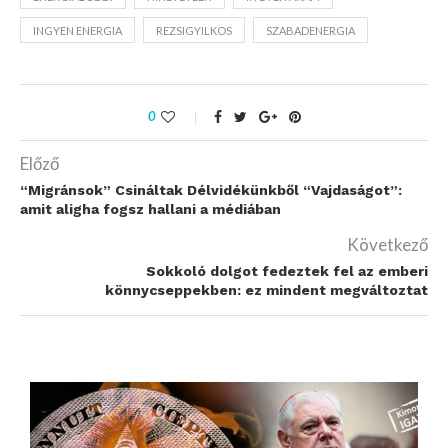
INGYEN ENERGIA
REZSIGYILKOS
SZABADENERGIA
0
Előző
“Migránsok” Csináltak Délvidékünkből “Vajdaságot”:
amit aligha fogsz hallani a médiában
Következő
Sokkoló dolgot fedeztek fel az emberi
könnycseppekben: ez mindent megváltoztat