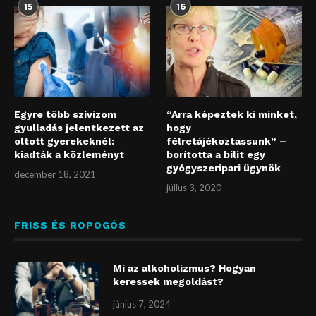
15
16
Egyre több szívizom
“Arra képeztek ki minket,
gyulladás jelentkezett az
hogy
oltott gyerekeknél:
félretájékoztassunk” –
kiadták a közleményt
borította a bilit egy
gyógyszeripari ügynök
december 18, 2021
július 3, 2020
FRISS ÉS ROPOGÓS
Mi az alkoholizmus? Hogyan
keressek megoldást?
június 7, 2024