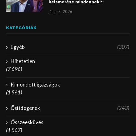
beismerése mindennek?!
július 5, 2026
KATEGÓRIÁK
Egyéb
(307)
Hihetetlen
(7 696)
Kimondott igazságok
(1 561)
Ősi idegenek
(243)
Összeesküvés
(1 567)