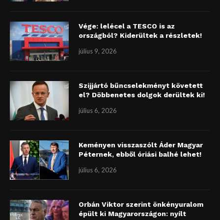
Vége: lelécel a TESCO is az
országból? Kiderültek a részletek!
július 9, 2026
Szijjártó bűncselekményt követett
el? Döbbenetes dolgok derültek ki!
július 6, 2026
Keményen visszaszólt Áder Magyar
Péternek, ebből óriási balhé lehet!
július 6, 2026
Orbán Viktor szerint önkényuralom
épült ki Magyarországon: nyílt