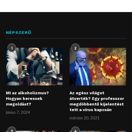
NÉPSZERŰ
1
2
Mi az alkoholizmus?
Az egész világot
Hogyan keressek
átverték? Egy professzor
megoldást?
megdöbbentő kijelentést
tett a vírus kapcsán
június 7, 2024
március 20, 2021
3
4