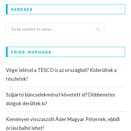
KERESÉS
FRISS, ROPOGÓS
Vége: lelécel a TESCO is az országból? Kiderültek a
részletek!
Szijjártó bűncselekményt követett el? Döbbenetes
dolgok derültek ki!
Keményen visszaszólt Áder Magyar Péternek, ebből
óriási balhé lehet!