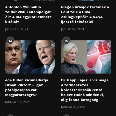
A Holdon 250 millió
Idegen űrhajók tartanak a
földönkívüli állampolgár
Föld felé a Bika
él? A CIA egykori embere
csillagképből? A NASA
kitálalt
ijesztő felvételei
június 11, 2021
január 19, 2020
13
14
Joe Biden kicsinálhatja
Dr. Papp Lajos: a víz maga
Orbán Viktort – igaz
a természetes
pörölycsapás vár
koleszterincsökkentő –
Magyarországra?
ha ezt tudná mindenki,
alig lenne betegség
február 17, 2021
február 3, 2020