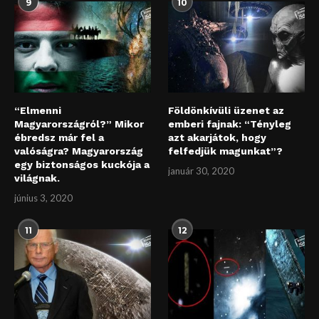
9
10
“Elmenni
Földönkívüli üzenet az
Magyarországról?” Mikor
emberi fajnak: “Tényleg
ébredsz már fel a
azt akarjátok, hogy
valóságra? Magyarország
felfedjük magunkat”?
egy biztonságos kuckója a
január 30, 2020
világnak.
június 3, 2020
11
12