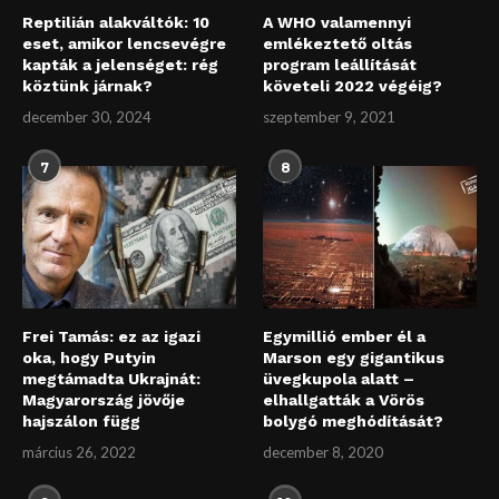
Reptilián alakváltók: 10
A WHO valamennyi
eset, amikor lencsevégre
emlékeztető oltás
kapták a jelenséget: rég
program leállítását
köztünk járnak?
követeli 2022 végéig?
december 30, 2024
szeptember 9, 2021
7
8
Frei Tamás: ez az igazi
Egymillió ember él a
oka, hogy Putyin
Marson egy gigantikus
megtámadta Ukrajnát:
üvegkupola alatt –
Magyarország jövője
elhallgatták a Vörös
hajszálon függ
bolygó meghódítását?
március 26, 2022
december 8, 2020