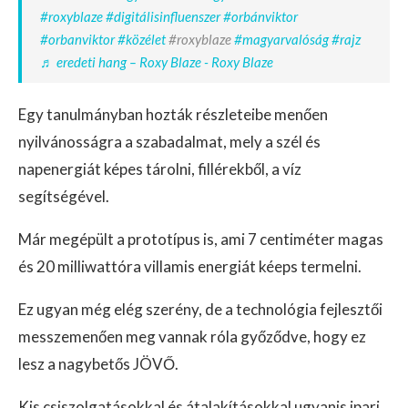
#roxyblaze
#digitálisinfluenszer
#orbánviktor
#orbanviktor
#közélet
#roxyblaze
#magyarvalóság
#rajz
♬ eredeti hang – Roxy Blaze - Roxy Blaze
Egy tanulmányban hozták részleteibe menően
nyilvánosságra a szabadalmat, mely a szél és
napenergiát képes tárolni, fillérekből, a víz
segítségével.
Már megépült a prototípus is, ami 7 centiméter magas
és 20 milliwattóra villamis energiát kéeps termelni.
Ez ugyan még elég szerény, de a technológia fejlesztői
messzemenően meg vannak róla győződve, hogy ez
lesz a nagybetős JÖVŐ.
Kis csiszolgatásokkal és átalakításokkal ugyanis ipari