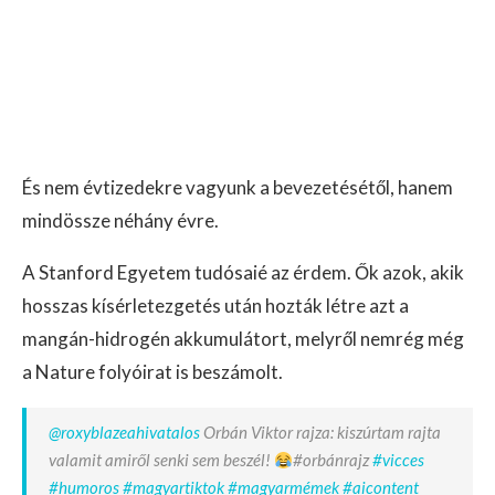
És nem évtizedekre vagyunk a bevezetésétől, hanem
mindössze néhány évre.
A Stanford Egyetem tudósaié az érdem. Ők azok, akik
hosszas kísérletezgetés után hozták létre azt a
mangán-hidrogén akkumulátort, melyről nemrég még
a Nature folyóirat is beszámolt.
@roxyblazeahivatalos
Orbán Viktor rajza: kiszúrtam rajta
valamit amiről senki sem beszél!
#orbánrajz
#vicces
#humoros
#magyartiktok
#magyarmémek
#aicontent