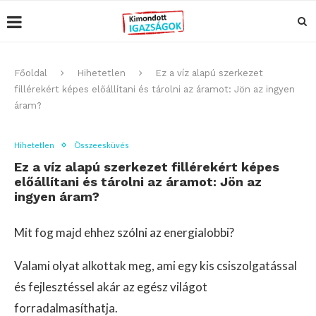
Főoldal
Hihetetlen
Ez a víz alapú szerkezet
fillérekért képes előállítani és tárolni az áramot: Jön az ingyen
áram?
Hihetetlen
Összeesküvés
Ez a víz alapú szerkezet fillérekért képes
előállítani és tárolni az áramot: Jön az
ingyen áram?
Mit fog majd ehhez szólni az energialobbi?
Valami olyat alkottak meg, ami egy kis csiszolgatással
és fejlesztéssel akár az egész világot
forradalmasíthatja.