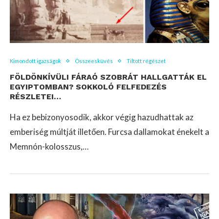
Kimondott igazságok
Összeesküvés
Tiltott régészet
FÖLDÖNKÍVÜLI FÁRAÓ SZOBRÁT HALLGATTÁK EL
EGYIPTOMBAN? SOKKOLÓ FELFEDEZÉS
RÉSZLETEI…
Ha ez bebizonyosodik, akkor végig hazudhattak az
emberiség múltját illetően. Furcsa dallamokat énekelt a
Memnón-kolosszus,…