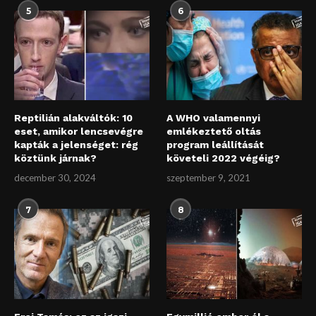
5
6
Reptilián alakváltók: 10
A WHO valamennyi
eset, amikor lencsevégre
emlékeztető oltás
kapták a jelenséget: rég
program leállítását
köztünk járnak?
követeli 2022 végéig?
december 30, 2024
szeptember 9, 2021
7
8