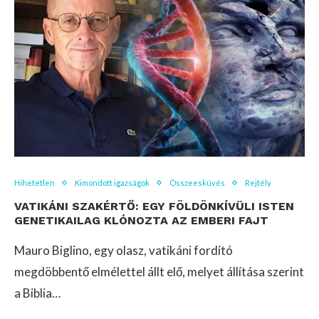
Hihetetlen
Kimondott igazságok
Összeesküvés
Rejtély
VATIKÁNI SZAKÉRTŐ: EGY FÖLDÖNKÍVÜLI ISTEN
GENETIKAILAG KLÓNOZTA AZ EMBERI FAJT
Mauro Biglino, egy olasz, vatikáni fordító
megdöbbentő elmélettel állt elő, melyet állítása szerint
a Biblia…