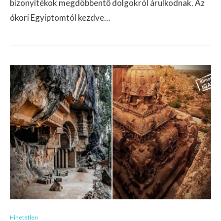
bizonyítékok megdöbbentő dolgokról árulkodnak. Az
ókori Egyiptomtól kezdve…
Hihetetlen