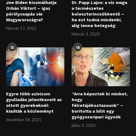
Joe Biden kicsinálhatja
Dr. Papp Lajos: a víz maga
Orbán Viktort – igaz
a természetes
pörölycsapás vár
koleszterincsökkentő –
Magyarországra?
ha ezt tudná mindenki,
alig lenne betegség
február 17, 2021
február 3, 2020
15
16
Egyre több szívizom
“Arra képeztek ki minket,
gyulladás jelentkezett az
hogy
oltott gyerekeknél:
félretájékoztassunk” –
kiadták a közleményt
borította a bilit egy
gyógyszeripari ügynök
december 18, 2021
július 3, 2020