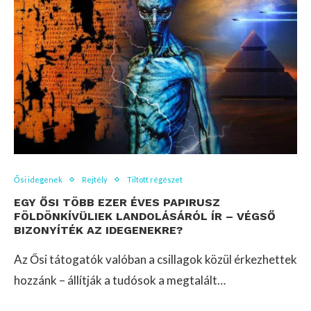
Ősi idegenek
Rejtély
Tiltott régészet
EGY ŐSI TÖBB EZER ÉVES PAPIRUSZ
FÖLDÖNKÍVÜLIEK LANDOLÁSÁRÓL ÍR – VÉGSŐ
BIZONYÍTÉK AZ IDEGENEKRE?
Az Ősi tátogatók valóban a csillagok közül érkezhettek
hozzánk – állítják a tudósok a megtalált…