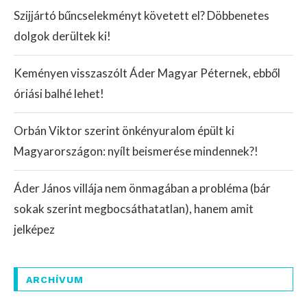
Szijjártó bűncselekményt követett el? Döbbenetes
dolgok derültek ki!
Keményen visszaszólt Áder Magyar Péternek, ebből
óriási balhé lehet!
Orbán Viktor szerint önkényuralom épült ki
Magyarországon: nyílt beismerése mindennek?!
Áder János villája nem önmagában a probléma (bár
sokak szerint megbocsáthatatlan), hanem amit
jelképez
ARCHÍVUM