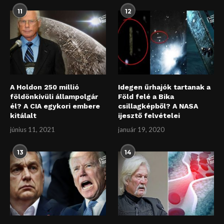
11
12
A Holdon 250 millió
Idegen űrhajók tartanak a
földönkívüli állampolgár
Föld felé a Bika
él? A CIA egykori embere
csillagképből? A NASA
kitálalt
ijesztő felvételei
június 11, 2021
január 19, 2020
13
14