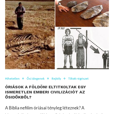
Hihetetlen
Ősi idegenek
Rejtély
Tiltott régészet
ÓRIÁSOK A FÖLDÖN! ELTITKOLTAK EGY
ISMERETLEN EMBERI CIVILIZÁCIÓT AZ
ŐSIDŐKBŐL?
A Biblia nefilim óriásai tényleg léteznek? A