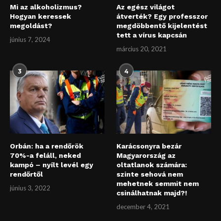
Mi az alkoholizmus?
Az egész világot
Hogyan keressek
átverték? Egy professzor
megoldást?
megdöbbentő kijelentést
tett a vírus kapcsán
június 7, 2024
március 20, 2021
3
4
Orbán: ha a rendőrök
Karácsonyra bezár
70%-a feláll, neked
Magyarország az
kampó – nyílt levél egy
oltatlanok számára:
rendőrtől
szinte sehová nem
mehetnek semmit nem
június 3, 2022
csinálhatnak majd?!
december 4, 2021