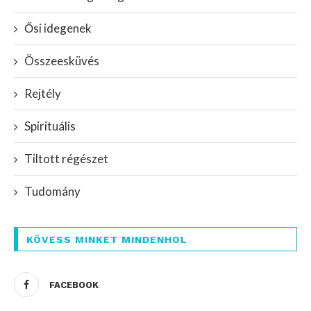
Ősi idegenek
Összeesküvés
Rejtély
Spirituális
Tiltott régészet
Tudomány
KÖVESS MINKET MINDENHOL
FACEBOOK