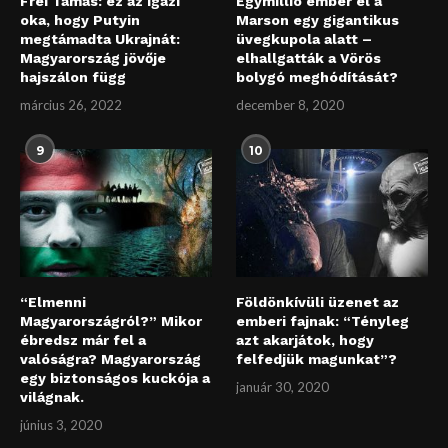
Frei Tamás: ez az igazi
Egymillió ember él a
oka, hogy Putyin
Marson egy gigantikus
megtámadta Ukrajnát:
üvegkupola alatt –
Magyarország jövője
elhallgatták a Vörös
hajszálon függ
bolygó meghódítását?
március 26, 2022
december 8, 2020
9
10
“Elmenni
Földönkívüli üzenet az
Magyarországról?” Mikor
emberi fajnak: “Tényleg
ébredsz már fel a
azt akarjátok, hogy
valóságra? Magyarország
felfedjük magunkat”?
egy biztonságos kuckója a
január 30, 2020
világnak.
június 3, 2020