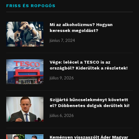
FRISS ÉS ROPOGÓS
Mi az alkoholizmus? Hogyan
keressek megoldást?
június 7, 2024
Vége: lelécel a TESCO is az
országból? Kiderültek a részletek!
július 9, 2026
Szijjártó bűncselekményt követett
el? Döbbenetes dolgok derültek ki!
július 6, 2026
Keményen visszaszólt Áder Magyar