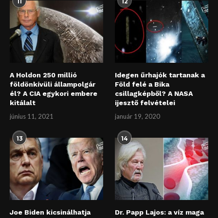
11
12
A Holdon 250 millió
Idegen űrhajók tartanak a
földönkívüli állampolgár
Föld felé a Bika
él? A CIA egykori embere
csillagképből? A NASA
kitálalt
ijesztő felvételei
június 11, 2021
január 19, 2020
13
14
Joe Biden kicsinálhatja
Dr. Papp Lajos: a víz maga