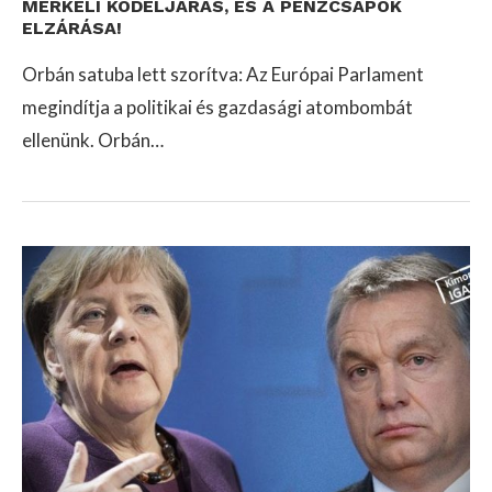
MERKELI KÓDELJÁRÁS, ÉS A PÉNZCSAPOK
ELZÁRÁSA!
Orbán satuba lett szorítva: Az Európai Parlament
megindítja a politikai és gazdasági atombombát
ellenünk. Orbán…