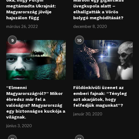
oka, hogy Putyin
Marson egy gigantikus
megtámadta Ukrajnát:
üvegkupola alatt –
Magyarország jövője
elhallgatták a Vörös
hajszálon függ
bolygó meghódítását?
március 26, 2022
december 8, 2020
9
10
“Elmenni
Földönkívüli üzenet az
Magyarországról?” Mikor
emberi fajnak: “Tényleg
ébredsz már fel a
azt akarjátok, hogy
valóságra? Magyarország
felfedjük magunkat”?
egy biztonságos kuckója a
január 30, 2020
világnak.
június 3, 2020