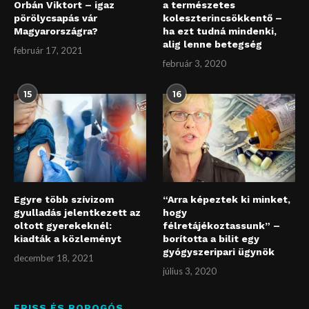
Orbán Viktort – igaz
a természetes
pörölycsapás vár
koleszterincsökkentő –
Magyarországra?
ha ezt tudná mindenki,
alig lenne betegség
február 17, 2021
február 3, 2020
15
16
Egyre több szívizom
“Arra képeztek ki minket,
gyulladás jelentkezett az
hogy
oltott gyerekeknél:
félretájékoztassunk” –
kiadták a közleményt
borította a bilit egy
gyógyszeripari ügynök
december 18, 2021
július 3, 2020
FRISS ÉS ROPOGÓS