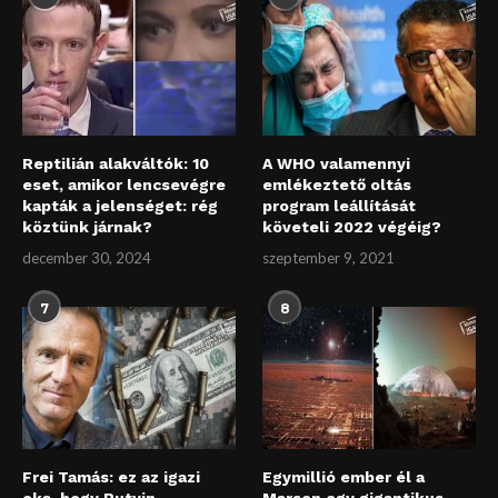
Reptilián alakváltók: 10
A WHO valamennyi
eset, amikor lencsevégre
emlékeztető oltás
kapták a jelenséget: rég
program leállítását
köztünk járnak?
követeli 2022 végéig?
december 30, 2024
szeptember 9, 2021
7
8
Frei Tamás: ez az igazi
Egymillió ember él a