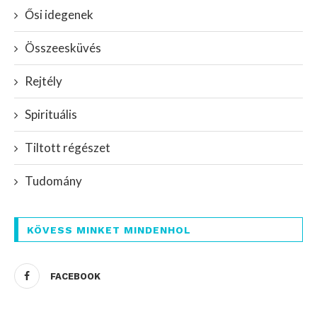
Ősi idegenek
Összeesküvés
Rejtély
Spirituális
Tiltott régészet
Tudomány
KÖVESS MINKET MINDENHOL
FACEBOOK