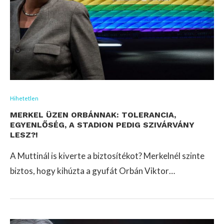
Hihetetlen
MERKEL ÜZEN ORBÁNNAK: TOLERANCIA,
EGYENLŐSÉG, A STADION PEDIG SZIVÁRVÁNY
LESZ?!
A Muttinál is kiverte a biztosítékot? Merkelnél szinte
biztos, hogy kihúzta a gyufát Orbán Viktor…