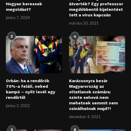
Hogyan keressek
átverték? Egy professzor
megoldást?
megdöbbentő kijelentést
tett a vírus kapcsán
június 7, 2024
március 20, 2021
3
4
Orbán: ha a rendőrök
Karácsonyra bezár
70%-a feláll, neked
Magyarország az
kampó – nyílt levél egy
oltatlanok számára:
rendőrtől
szinte sehová nem
mehetnek semmit nem
június 3, 2022
csinálhatnak majd?!
december 4, 2021
5
6