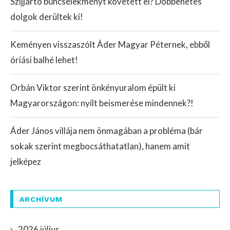
Szijjártó bűncselekményt követett el? Döbbenetes
dolgok derültek ki!
Keményen visszaszólt Áder Magyar Péternek, ebből
óriási balhé lehet!
Orbán Viktor szerint önkényuralom épült ki
Magyarországon: nyílt beismerése mindennek?!
Áder János villája nem önmagában a probléma (bár
sokak szerint megbocsáthatatlan), hanem amit
jelképez
ARCHÍVUM
2026 július