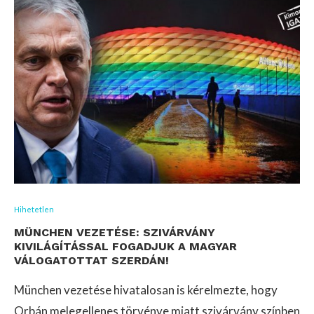
Hihetetlen
MÜNCHEN VEZETÉSE: SZIVÁRVÁNY
KIVILÁGÍTÁSSAL FOGADJUK A MAGYAR
VÁLOGATOTTAT SZERDÁN!
München vezetése hivatalosan is kérelmezte, hogy
Orbán melegellenes törvénye miatt szivárvány színben