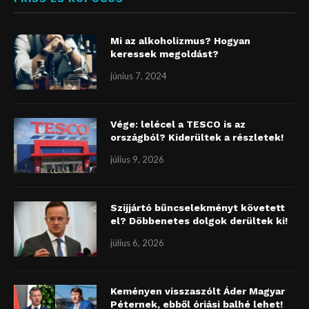
Mi az alkoholizmus? Hogyan
keressek megoldást?
június 7, 2024
Vége: lelécel a TESCO is az
országból? Kiderültek a részletek!
július 9, 2026
Szijjártó bűncselekményt követett
el? Döbbenetes dolgok derültek ki!
július 6, 2026
Keményen visszaszólt Áder Magyar
Péternek, ebből óriási balhé lehet!