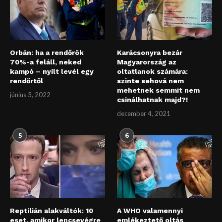
Orbán: ha a rendőrök
Karácsonyra bezár
70%-a feláll, neked
Magyarország az
kampó – nyílt levél egy
oltatlanok számára:
rendőrtől
szinte sehová nem
mehetnek semmit nem
június 3, 2022
csinálhatnak majd?!
december 4, 2021
5
6
Reptilián alakváltók: 10
A WHO valamennyi
eset, amikor lencsevégre
emlékeztető oltás