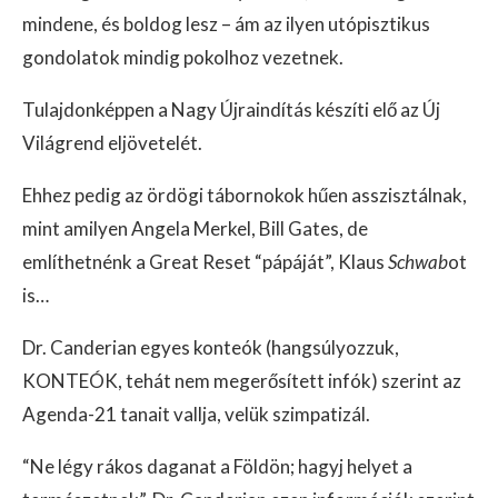
mindene, és boldog lesz – ám az ilyen utópisztikus
gondolatok mindig pokolhoz vezetnek.
Tulajdonképpen a Nagy Újraindítás készíti elő az Új
Világrend eljövetelét.
Ehhez pedig az ördögi tábornokok hűen asszisztálnak,
mint amilyen Angela Merkel, Bill Gates, de
említhetnénk a Great Reset “pápáját”, Klaus
Schwab
ot
is…
Dr. Canderian egyes konteók (hangsúlyozzuk,
KONTEÓK, tehát nem megerősített infók) szerint az
Agenda-21 tanait vallja, velük szimpatizál.
“Ne légy rákos daganat a Földön; hagyj helyet a