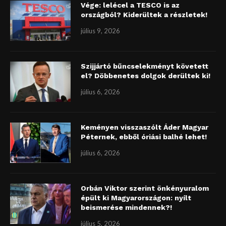
Vége: lelécel a TESCO is az
országból? Kiderültek a részletek!
július 9, 2026
Szijjártó bűncselekményt követett
el? Döbbenetes dolgok derültek ki!
július 6, 2026
Keményen visszaszólt Áder Magyar
Péternek, ebből óriási balhé lehet!
július 6, 2026
Orbán Viktor szerint önkényuralom
épült ki Magyarországon: nyílt
beismerése mindennek?!
július 5, 2026