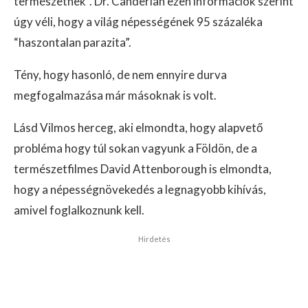
természetnek”. Dr. Canderian ezen információk szerint
úgy véli, hogy a világ népességének 95 százaléka
“haszontalan parazita”.
Tény, hogy hasonló, de nem ennyire durva
megfogalmazása már másoknak is volt.
Lásd Vilmos herceg, aki elmondta, hogy alapvető
probléma hogy túl sokan vagyunk a Földön, de a
természetfilmes David Attenborough is elmondta,
hogy a népességnövekedés a legnagyobb kihívás,
amivel foglalkoznunk kell.
Hirdetés