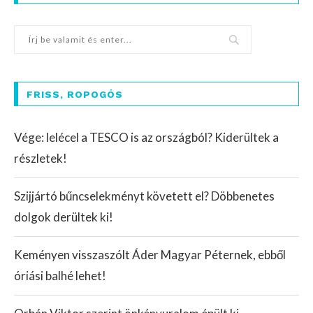
FRISS, ROPOGÓS
Vége: lelécel a TESCO is az országból? Kiderültek a
részletek!
Szijjártó bűncselekményt követett el? Döbbenetes
dolgok derültek ki!
Keményen visszaszólt Áder Magyar Péternek, ebből
óriási balhé lehet!