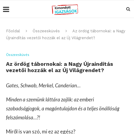
Főoldal
Összeesküvés
Az ördög tábornokai: a Nagy
Újraindítás vezetői hozzák el az Új Világrendet?
Összeesküvés
Az ördög tábornokai: a Nagy Újraindítás
vezetői hozzák el az Új Világrendet?
Gates, Schwab, Merkel, Canderian…
Minden a szemünk láttára zajlik: az emberi
szabadságjogok, a magántulajdon és a teljes önállóság
felszámolása…?!
Miről is van szó, mi ez az egész?