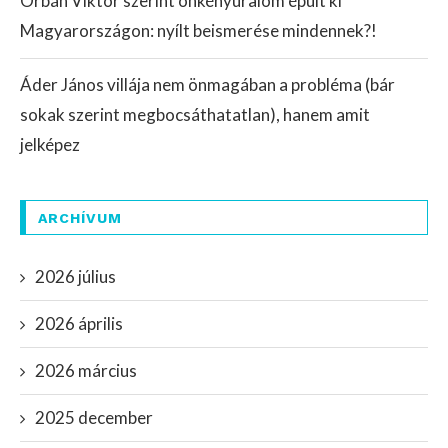
Orbán Viktor szerint önkényuralom épült ki
Magyarországon: nyílt beismerése mindennek?!
Áder János villája nem önmagában a probléma (bár
sokak szerint megbocsáthatatlan), hanem amit
jelképez
ARCHÍVUM
2026 július
2026 április
2026 március
2025 december