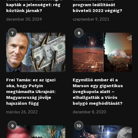
kapták a jelenséget: rég
program leállítását
köztünk járnak?
követeli 2022 végéig?
december 30, 2024
szeptember 9, 2021
7
8
Frei Tamás: ez az igazi
Egymillió ember él a
oka, hogy Putyin
Marson egy gigantikus
megtámadta Ukrajnát:
üvegkupola alatt –
Magyarország jövője
elhallgatták a Vörös
hajszálon függ
bolygó meghódítását?
március 26, 2022
december 8, 2020
9
10