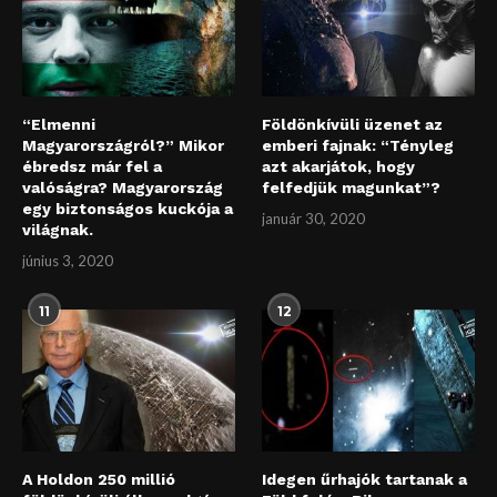
“Elmenni
Földönkívüli üzenet az
Magyarországról?” Mikor
emberi fajnak: “Tényleg
ébredsz már fel a
azt akarjátok, hogy
valóságra? Magyarország
felfedjük magunkat”?
egy biztonságos kuckója a
január 30, 2020
világnak.
június 3, 2020
11
12
A Holdon 250 millió
Idegen űrhajók tartanak a