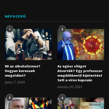
NÉPSZERŰ
1
2
Mi az alkoholizmus?
Az egész világot
Hogyan keressek
átverték? Egy professzor
megoldást?
megdöbbentő kijelentést
tett a vírus kapcsán
június 7, 2024
március 20, 2021
3
4