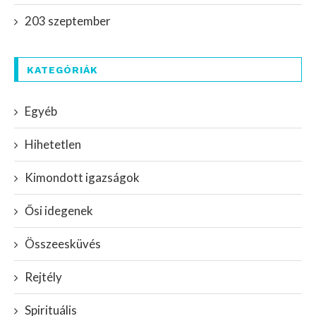
203 szeptember
KATEGÓRIÁK
Egyéb
Hihetetlen
Kimondott igazságok
Ősi idegenek
Összeesküvés
Rejtély
Spirituális