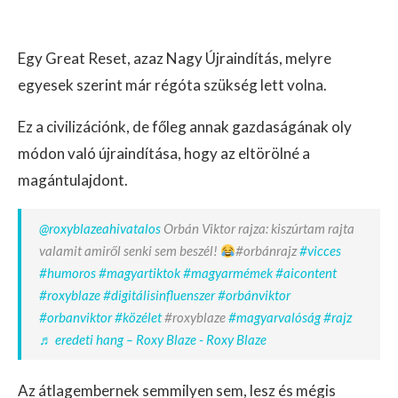
Egy Great Reset, azaz Nagy Újraindítás, melyre
egyesek szerint már régóta szükség lett volna.
Ez a civilizációnk, de főleg annak gazdaságának oly
módon való újraindítása, hogy az eltörölné a
magántulajdont.
@roxyblazeahivatalos
Orbán Viktor rajza: kiszúrtam rajta
valamit amiről senki sem beszél!
#orbánrajz
#vicces
#humoros
#magyartiktok
#magyarmémek
#aicontent
#roxyblaze
#digitálisinfluenszer
#orbánviktor
#orbanviktor
#közélet
#roxyblaze
#magyarvalóság
#rajz
♬ eredeti hang – Roxy Blaze - Roxy Blaze
Az átlagembernek semmilyen sem, lesz és mégis