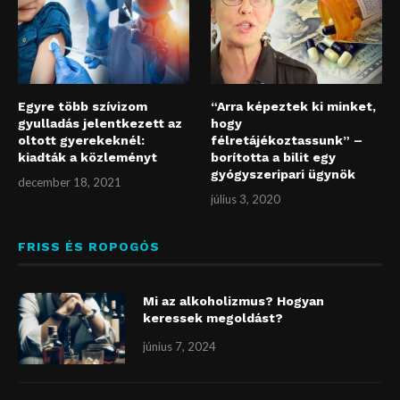
Egyre több szívizom
“Arra képeztek ki minket,
gyulladás jelentkezett az
hogy
oltott gyerekeknél:
félretájékoztassunk” –
kiadták a közleményt
borította a bilit egy
gyógyszeripari ügynök
december 18, 2021
július 3, 2020
FRISS ÉS ROPOGÓS
Mi az alkoholizmus? Hogyan
keressek megoldást?
június 7, 2024