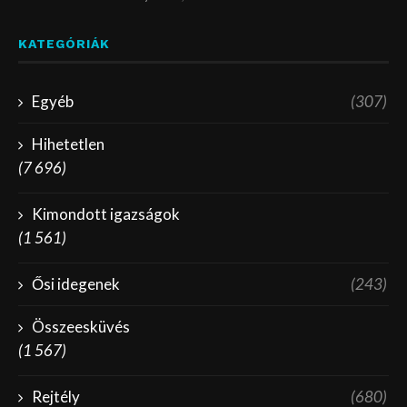
KATEGÓRIÁK
Egyéb
(307)
Hihetetlen
(7 696)
Kimondott igazságok
(1 561)
Ősi idegenek
(243)
Összeesküvés
(1 567)
Rejtély
(680)