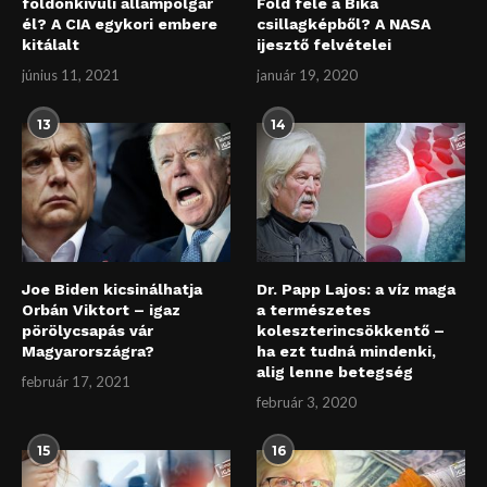
földönkívüli állampolgár
Föld felé a Bika
él? A CIA egykori embere
csillagképből? A NASA
kitálalt
ijesztő felvételei
június 11, 2021
január 19, 2020
13
14
Joe Biden kicsinálhatja
Dr. Papp Lajos: a víz maga
Orbán Viktort – igaz
a természetes
pörölycsapás vár
koleszterincsökkentő –
Magyarországra?
ha ezt tudná mindenki,
alig lenne betegség
február 17, 2021
február 3, 2020
15
16