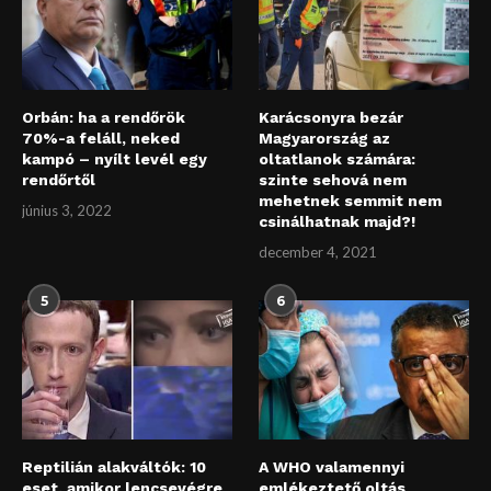
Orbán: ha a rendőrök
Karácsonyra bezár
70%-a feláll, neked
Magyarország az
kampó – nyílt levél egy
oltatlanok számára:
rendőrtől
szinte sehová nem
mehetnek semmit nem
június 3, 2022
csinálhatnak majd?!
december 4, 2021
5
6
Reptilián alakváltók: 10
A WHO valamennyi
eset, amikor lencsevégre
emlékeztető oltás