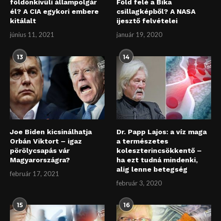
földönkívüli állampolgár
Föld felé a Bika
él? A CIA egykori embere
csillagképből? A NASA
kitálalt
ijesztő felvételei
június 11, 2021
január 19, 2020
13
14
Joe Biden kicsinálhatja
Dr. Papp Lajos: a víz maga
Orbán Viktort – igaz
a természetes
pörölycsapás vár
koleszterincsökkentő –
Magyarországra?
ha ezt tudná mindenki,
alig lenne betegség
február 17, 2021
február 3, 2020
15
16