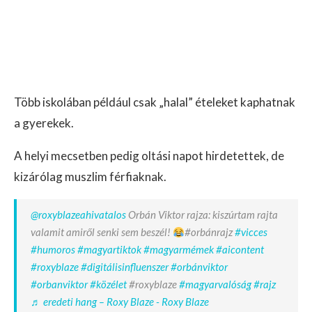
Több iskolában például csak „halal” ételeket kaphatnak
a gyerekek.
A helyi mecsetben pedig oltási napot hirdetettek, de
kizárólag muszlim férfiaknak.
@roxyblazeahivatalos
Orbán Viktor rajza: kiszúrtam rajta
valamit amiről senki sem beszél!
#orbánrajz
#vicces
#humoros
#magyartiktok
#magyarmémek
#aicontent
#roxyblaze
#digitálisinfluenszer
#orbánviktor
#orbanviktor
#közélet
#roxyblaze
#magyarvalóság
#rajz
♬ eredeti hang – Roxy Blaze - Roxy Blaze