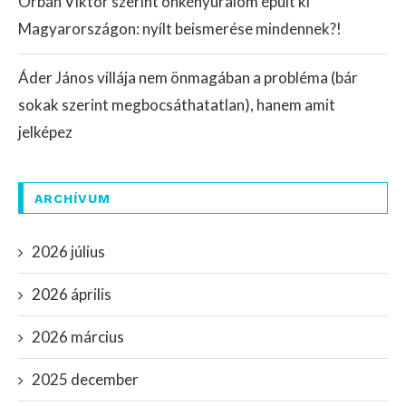
Orbán Viktor szerint önkényuralom épült ki
Magyarországon: nyílt beismerése mindennek?!
Áder János villája nem önmagában a probléma (bár
sokak szerint megbocsáthatatlan), hanem amit
jelképez
ARCHÍVUM
2026 július
2026 április
2026 március
2025 december