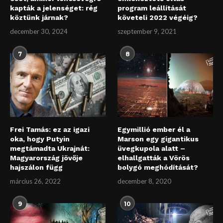
kapták a jelenséget: rég
program leállítását
köztünk járnak?
követeli 2022 végéig?
december 30, 2024
szeptember 9, 2021
7
8
Frei Tamás: ez az igazi
Egymillió ember él a
oka, hogy Putyin
Marson egy gigantikus
megtámadta Ukrajnát:
üvegkupola alatt –
Magyarország jövője
elhallgatták a Vörös
hajszálon függ
bolygó meghódítását?
március 26, 2022
december 8, 2020
9
10