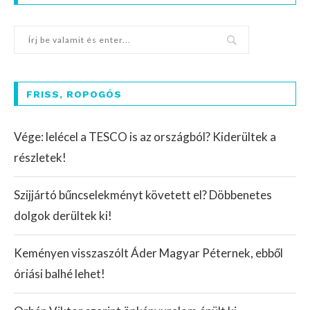
FRISS, ROPOGÓS
Vége: lelécel a TESCO is az országból? Kiderültek a
részletek!
Szijjártó bűncselekményt követett el? Döbbenetes
dolgok derültek ki!
Keményen visszaszólt Áder Magyar Péternek, ebből
óriási balhé lehet!