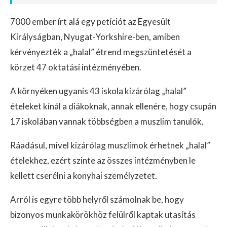
7000 ember írt alá egy petíciót az Egyesült
Királyságban, Nyugat-Yorkshire-ben, amiben
kérvényezték a „halal” étrend megszüntetését a
körzet 47 oktatási intézményében.
A környéken ugyanis 43 iskola kizárólag „halal”
ételeket kínál a diákoknak, annak ellenére, hogy csupán
17 iskolában vannak többségben a muszlim tanulók.
Ráadásul, mivel kizárólag muszlimok érhetnek „halal”
ételekhez, ezért szinte az összes intézményben le
kellett cserélni a konyhai személyzetet.
Arról is egyre több helyről számolnak be, hogy
bizonyos munkakörökhöz felülről kaptak utasítás