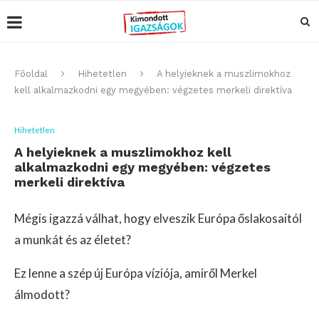
Főoldal
Hihetetlen
A helyieknek a muszlimokhoz
kell alkalmazkodni egy megyében: végzetes merkeli direktíva
Hihetetlen
A helyieknek a muszlimokhoz kell
alkalmazkodni egy megyében: végzetes
merkeli direktíva
Mégis igazzá válhat, hogy elveszik Európa őslakosaitól
a munkát és az életet?
Ez lenne a szép új Európa víziója, amiről Merkel
álmodott?