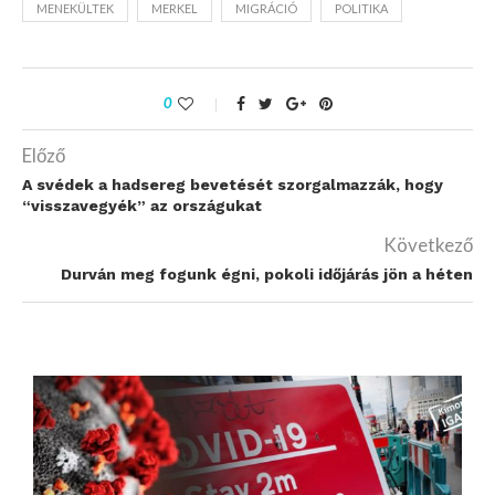
MENEKÜLTEK
MERKEL
MIGRÁCIÓ
POLITIKA
0
Előző
A svédek a hadsereg bevetését szorgalmazzák, hogy
“visszavegyék” az országukat
Következő
Durván meg fogunk égni, pokoli időjárás jön a héten