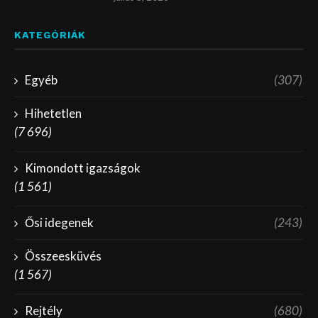
KATEGÓRIÁK
Egyéb
(307)
Hihetetlen
(7 696)
Kimondott igazságok
(1 561)
Ősi idegenek
(243)
Összeesküvés
(1 567)
Rejtély
(680)