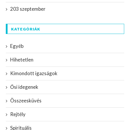
203 szeptember
KATEGÓRIÁK
Egyéb
Hihetetlen
Kimondott igazságok
Ősi idegenek
Összeesküvés
Rejtély
Spirituális