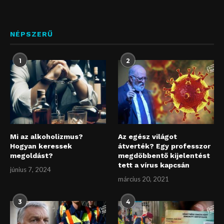
NÉPSZERŰ
1
2
Mi az alkoholizmus?
Az egész világot
Hogyan keressek
átverték? Egy professzor
megoldást?
megdöbbentő kijelentést
tett a vírus kapcsán
június 7, 2024
március 20, 2021
3
4