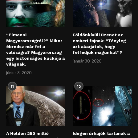
“Elmenni
Földönkívüli üzenet az
Magyarországról?” Mikor
emberi fajnak: “Tényleg
ébredsz már fel a
azt akarjátok, hogy
valóságra? Magyarország
felfedjük magunkat”?
egy biztonságos kuckója a
január 30, 2020
világnak.
június 3, 2020
11
12
A Holdon 250 millió
Idegen űrhajók tartanak a