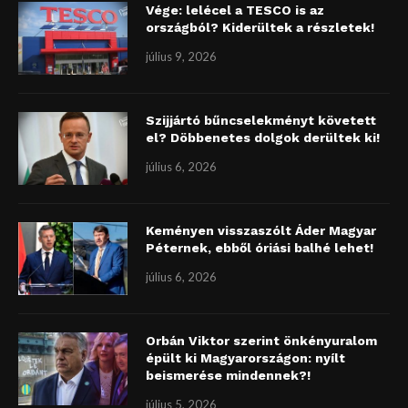
Vége: lelécel a TESCO is az
országból? Kiderültek a részletek!
július 9, 2026
Szijjártó bűncselekményt követett
el? Döbbenetes dolgok derültek ki!
július 6, 2026
Keményen visszaszólt Áder Magyar
Péternek, ebből óriási balhé lehet!
július 6, 2026
Orbán Viktor szerint önkényuralom
épült ki Magyarországon: nyílt
beismerése mindennek?!
július 5, 2026