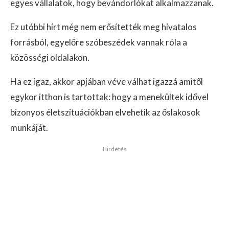
egyes vállalatok, hogy bevándorlókat alkalmazzanak.
Ez utóbbi hírt még nem erősítették meg hivatalos
forrásból, egyelőre szóbeszédek vannak róla a
közösségi oldalakon.
Ha ez igaz, akkor apjában véve válhat igazzá amitől
egykor itthon is tartottak: hogy a menekültek idővel
bizonyos életszituációkban elvehetik az őslakosok
munkáját.
Hirdetés