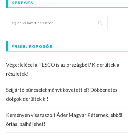
KERESÉS
FRISS, ROPOGÓS
Vége: lelécel a TESCO is az országból? Kiderültek a
részletek!
Szijjártó bűncselekményt követett el? Döbbenetes
dolgok derültek ki!
Keményen visszaszólt Áder Magyar Péternek, ebből
óriási balhé lehet!