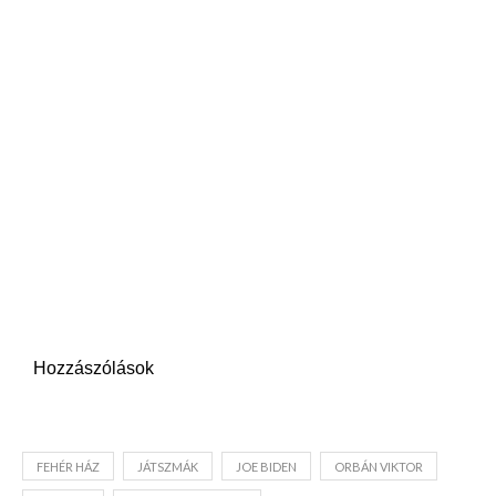
Hozzászólások
FEHÉR HÁZ
JÁTSZMÁK
JOE BIDEN
ORBÁN VIKTOR