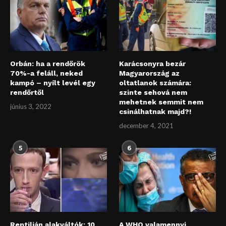
Orbán: ha a rendőrök
Karácsonyra bezár
70%-a feláll, neked
Magyarország az
kampó – nyílt levél egy
oltatlanok számára:
rendőrtől
szinte sehová nem
mehetnek semmit nem
június 3, 2022
csinálhatnak majd?!
december 4, 2021
5
6
Reptilián alakváltók: 10
A WHO valamennyi