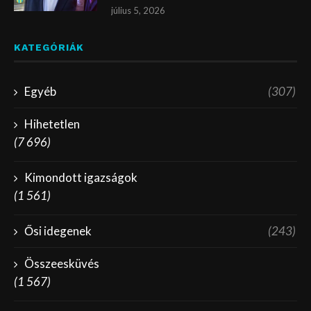
július 5, 2026
KATEGÓRIÁK
Egyéb
(307)
Hihetetlen
(7 696)
Kimondott igazságok
(1 561)
Ősi idegenek
(243)
Összeesküvés
(1 567)