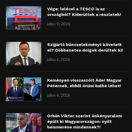
Vége: lelécel a TESCO is az
országból? Kiderültek a részletek!
július 9, 2026
Szijjártó bűncselekményt követett
el? Döbbenetes dolgok derültek ki!
július 6, 2026
Keményen visszaszólt Áder Magyar
Péternek, ebből óriási balhé lehet!
július 6, 2026
Orbán Viktor szerint önkényuralom
épült ki Magyarországon: nyílt
beismerése mindennek?!