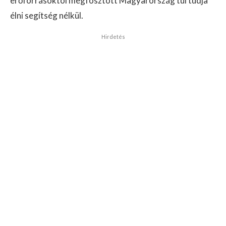
erőforrásoktól megfosztott Magyarország túl tudja
élni segítség nélkül.
Hirdetés