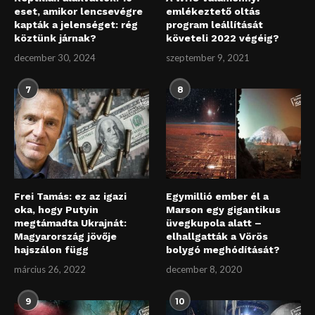
eset, amikor lencsevégre
emlékeztető oltás
kapták a jelenséget: rég
program leállítását
köztünk járnak?
követeli 2022 végéig?
december 30, 2024
szeptember 9, 2021
7
8
Frei Tamás: ez az igazi
Egymillió ember él a
oka, hogy Putyin
Marson egy gigantikus
megtámadta Ukrajnát:
üvegkupola alatt –
Magyarország jövője
elhallgatták a Vörös
hajszálon függ
bolygó meghódítását?
március 26, 2022
december 8, 2020
9
10