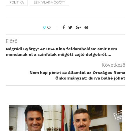
POLITIKA
SZÍNFALAK MÖGÖTT
0
Előző
Nógrádi György: Az USA Kína feldarabolása: amit nem
mondanak el a színfalak mögött zajló dolgokról….
Következő
Nem kap pénzt az államtól az Országos Roma
Önkormányzat: durva balhé jöhet