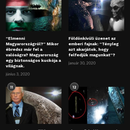
“Elmenni
Földönkívüli üzenet az
Magyarországról?” Mikor
emberi fajnak: “Tényleg
ébredsz már fel a
azt akarjátok, hogy
valóságra? Magyarország
felfedjük magunkat”?
egy biztonságos kuckója a
január 30, 2020
világnak.
június 3, 2020
11
12