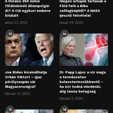
A Holdon 250 millió
Idegen űrhajók tartanak a
földönkívüli állampolgár
Föld felé a Bika
él? A CIA egykori embere
csillagképből? A NASA
kitálalt
ijesztő felvételei
június 11, 2021
január 19, 2020
13
14
Joe Biden kicsinálhatja
Dr. Papp Lajos: a víz maga
Orbán Viktort – igaz
a természetes
pörölycsapás vár
koleszterincsökkentő –
Magyarországra?
ha ezt tudná mindenki,
alig lenne betegség
február 17, 2021
február 3, 2020
15
16