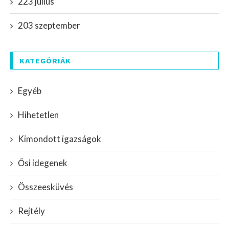
223 július
203 szeptember
KATEGÓRIÁK
Egyéb
Hihetetlen
Kimondott igazságok
Ősi idegenek
Összeesküvés
Rejtély