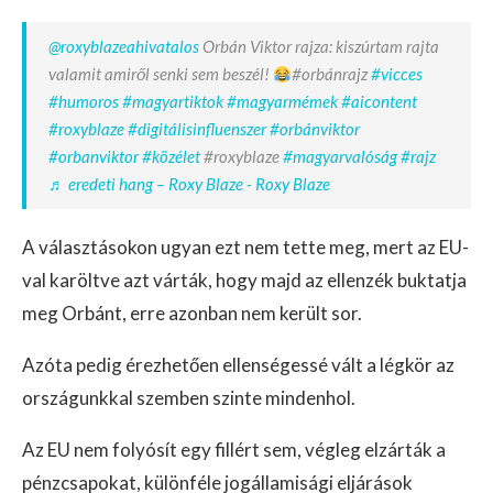
@roxyblazeahivatalos
Orbán Viktor rajza: kiszúrtam rajta
valamit amiről senki sem beszél!
#orbánrajz
#vicces
#humoros
#magyartiktok
#magyarmémek
#aicontent
#roxyblaze
#digitálisinfluenszer
#orbánviktor
#orbanviktor
#közélet
#roxyblaze
#magyarvalóság
#rajz
♬ eredeti hang – Roxy Blaze - Roxy Blaze
A választásokon ugyan ezt nem tette meg, mert az EU-
val karöltve azt várták, hogy majd az ellenzék buktatja
meg Orbánt, erre azonban nem került sor.
Azóta pedig érezhetően ellenségessé vált a légkör az
országunkkal szemben szinte mindenhol.
Az EU nem folyósít egy fillért sem, végleg elzárták a
pénzcsapokat, különféle jogállamisági eljárások