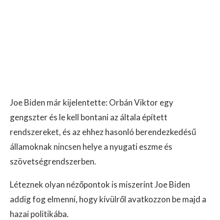
Joe Biden már kijelentette: Orbán Viktor egy
gengszter és le kell bontani az általa épített
rendszereket, és az ehhez hasonló berendezkedésű
államoknak nincsen helye a nyugati eszme és
szövetségrendszerben.
Léteznek olyan nézőpontok is miszerint Joe Biden
addig fog elmenni, hogy kívülről avatkozzon be majd a
hazai politikába.