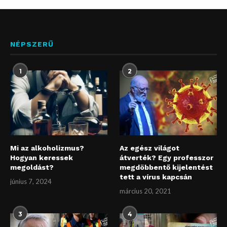
NÉPSZERŰ
1
2
Mi az alkoholizmus?
Az egész világot
Hogyan keressek
átverték? Egy professzor
megoldást?
megdöbbentő kijelentést
tett a vírus kapcsán
június 7, 2024
március 20, 2021
3
4