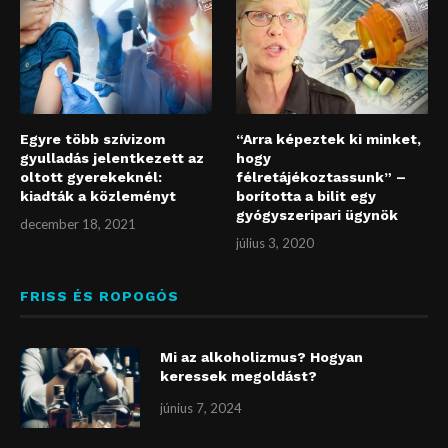
Egyre több szívizom
“Arra képeztek ki minket,
gyulladás jelentkezett az
hogy
oltott gyerekeknél:
félretájékoztassunk” –
kiadták a közleményt
borította a bilit egy
gyógyszeripari ügynök
december 18, 2021
július 3, 2020
FRISS ÉS ROPOGÓS
Mi az alkoholizmus? Hogyan
keressek megoldást?
június 7, 2024