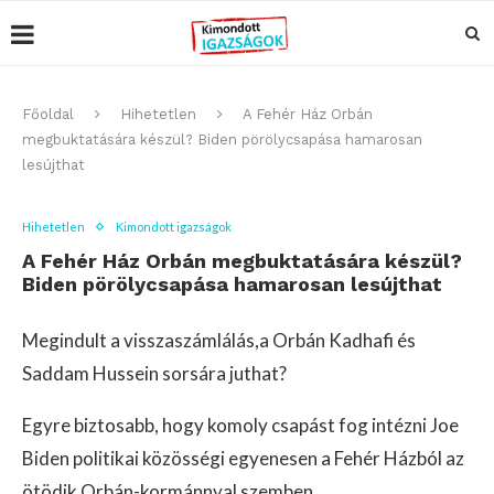
Főoldal
Hihetetlen
A Fehér Ház Orbán
megbuktatására készül? Biden pörölycsapása hamarosan
lesújthat
Hihetetlen
Kimondott igazságok
A Fehér Ház Orbán megbuktatására készül?
Biden pörölycsapása hamarosan lesújthat
Megindult a visszaszámlálás,a Orbán Kadhafi és
Saddam Hussein sorsára juthat?
Egyre biztosabb, hogy komoly csapást fog intézni Joe
Biden politikai közösségi egyenesen a Fehér Házból az
ötödik Orbán-kormánnyal szemben.