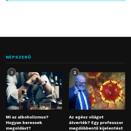
NÉPSZERŰ
1
2
Mi az alkoholizmus?
Az egész világot
Hogyan keressek
átverték? Egy professzor
megoldást?
megdöbbentő kijelentést