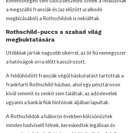
kinnlévőségeit sem tudta beszedni. Ennek a feladatnak
a megszálló franciák és (az elűzött uralkodó
megbízásából) a Rothschildok is nekiálltak.
Rothschild-puccs a szabad világ
megbuktatására
Utóbbiak jártak nagyobb sikerrel, az öt fiú nemegyszer
a hatóságok orra előtt kasszírozott.
A feldühödött franciák végül házkutatást tartottak a
frankfurti Rothschild-házban, ahol egy pénztároson
kívül semmit és senkit sem találtak, az adóslevelek
ugyanis a bankárfiúk hintóinak aljában lapultak.
A Rothschildok a háborús években kölcsönöztek
minden hadviselő félnek, kereskedtek legálisan és