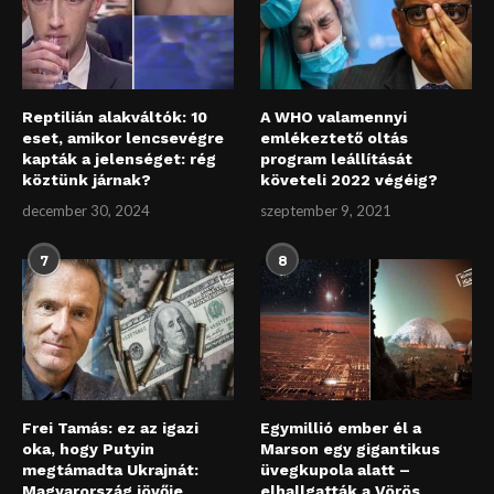
Reptilián alakváltók: 10
A WHO valamennyi
eset, amikor lencsevégre
emlékeztető oltás
kapták a jelenséget: rég
program leállítását
köztünk járnak?
követeli 2022 végéig?
december 30, 2024
szeptember 9, 2021
7
8
Frei Tamás: ez az igazi
Egymillió ember él a
oka, hogy Putyin
Marson egy gigantikus
megtámadta Ukrajnát:
üvegkupola alatt –
Magyarország jövője
elhallgatták a Vörös