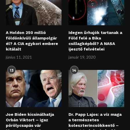
A Holdon 250 millió
Idegen űrhajók tartanak a
földönkívüli állampolgár
Föld felé a Bika
él? A CIA egykori embere
csillagképből? A NASA
kitálalt
ijesztő felvételei
június 11, 2021
január 19, 2020
13
14
Joe Biden kicsinálhatja
Dr. Papp Lajos: a víz maga
Orbán Viktort – igaz
a természetes
pörölycsapás vár
koleszterincsökkentő –