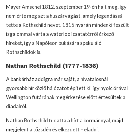
Mayer Amschel 1812. szeptember 19-én halt meg, így
nem érte meg azt a huszárvágást, amely legendássá
tette a Rothschild nevet. 1815 nyarán mindenki feszült
izgalommal várta a waterlooi csatatérről érkező
híreket, így a Napóleon bukására spekuláló
Rothschildok is.
Nathan Rothschild (1777-1836)
A bankárház addigra már saját, a hivatalosnál
gyorsabb hírközlő hálózatot épített ki, így nyolc órával
Wellington futárának megérkezése előtt értesültek a
diadalról.
Nathan Rothschild tudatta a hírt a kormánnyal, majd
megjelent a tőzsdén és elkezdett – eladni.