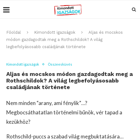
Főoldal
Kimondott igazságok
Aljas és mocskos
módon gazdagodtak meg a Rothschildok? A világ
legbefolyásosabb családjának története
Kimondott igazságok
Összeesküvés
Aljas és mocskos módon gazdagodtak meg a
Rothschildok? A világ legbefolyásosabb
családjának története
Nem minden “arany, ami fénylik”…?
Megbocsáthatatlan történelmi bűnök, vér tapad a
kezükhöz?
Rothschild-puccs a szabad világ megbuktatására…