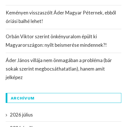
Keményen visszaszólt Áder Magyar Péternek, ebből
óriási balhé lehet!
Orbán Viktor szerint önkényuralom épült ki
Magyarországon: nyílt beismerése mindennek?!
Áder János villája nem önmagában a probléma (bár
sokak szerint megbocsáthatatlan), hanem amit
jelképez
ARCHÍVUM
2026 július