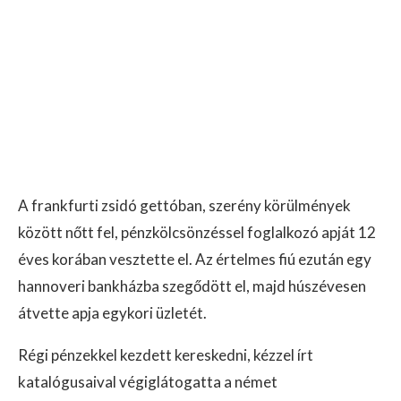
A frankfurti zsidó gettóban, szerény körülmények
között nőtt fel, pénzkölcsönzéssel foglalkozó apját 12
éves korában vesztette el. Az értelmes fiú ezután egy
hannoveri bankházba szegődött el, majd húszévesen
átvette apja egykori üzletét.
Régi pénzekkel kezdett kereskedni, kézzel írt
katalógusaival végiglátogatta a német