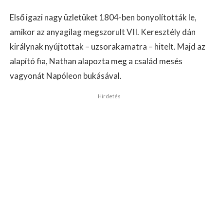
Első igazi nagy üzletüket 1804-ben bonyolították le,
amikor az anyagilag megszorult VII. Keresztély dán
királynak nyújtottak – uzsorakamatra – hitelt. Majd az
alapító fia, Nathan alapozta meg a család mesés
vagyonát Napóleon bukásával.
Hirdetés