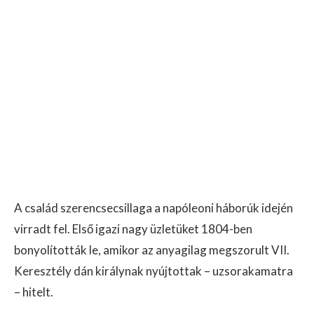
A család szerencsecsillaga a napóleoni háborúk idején
virradt fel. Első igazi nagy üzletüket 1804-ben
bonyolították le, amikor az anyagilag megszorult VII.
Keresztély dán királynak nyújtottak – uzsorakamatra
– hitelt.