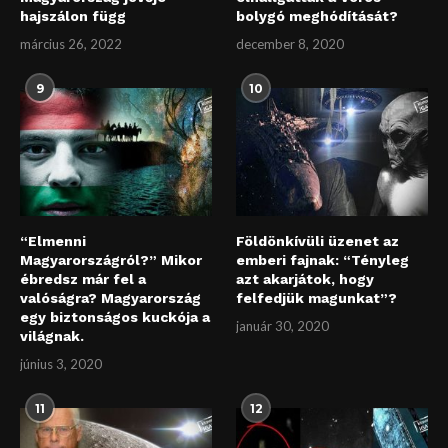
hajszálon függ
bolygó meghódítását?
március 26, 2022
december 8, 2020
9
10
“Elmenni
Földönkívüli üzenet az
Magyarországról?” Mikor
emberi fajnak: “Tényleg
ébredsz már fel a
azt akarjátok, hogy
valóságra? Magyarország
felfedjük magunkat”?
egy biztonságos kuckója a
január 30, 2020
világnak.
június 3, 2020
11
12