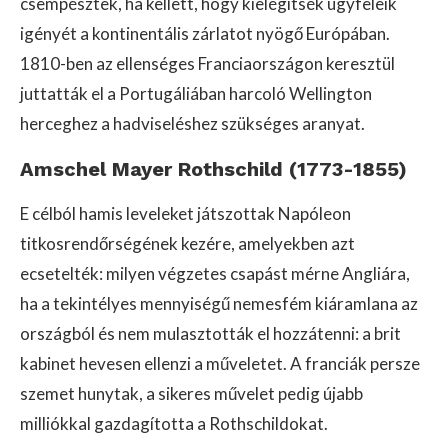
csempésztek, ha kellett, hogy kielégítsék ügyfeleik
igényét a kontinentális zárlatot nyögő Európában.
1810-ben az ellenséges Franciaországon keresztül
juttatták el a Portugáliában harcoló Wellington
herceghez a hadviseléshez szükséges aranyat.
Amschel Mayer Rothschild (1773-1855)
E célból hamis leveleket játszottak Napóleon
titkosrendőrségének kezére, amelyekben azt
ecsetelték: milyen végzetes csapást mérne Angliára,
ha a tekintélyes mennyiségű nemesfém kiáramlana az
országból és nem mulasztották el hozzátenni: a brit
kabinet hevesen ellenzi a műveletet. A franciák persze
szemet hunytak, a sikeres művelet pedig újabb
milliókkal gazdagította a Rothschildokat.