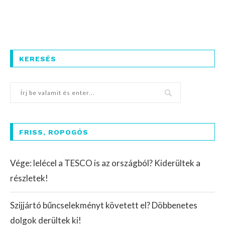
KERESÉS
FRISS, ROPOGÓS
Vége: lelécel a TESCO is az országból? Kiderültek a
részletek!
Szijjártó bűncselekményt követett el? Döbbenetes
dolgok derültek ki!