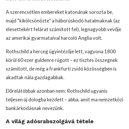
A szerencsétlen embereket katonának sorozta be,
majd “kikölcsönözte” a háborúskodó hatalmaknak (az
elesettekért felárat számított fel), legnagyobb vevője
az amerikai gyarmataival harcoló Anglia volt.
Rothschild a herceg ügyintézője lett, vagyona 1800
körül 60 ezer guldenre rúgott – ez tisztes összegnek
számított, de még a frankfurti zsidó közösségben is
akadtak nála gazdagabbak.
Előrelátóbbak azonban nem: Rothschild ugyanis
teljesen új dologba kezdett – abba, amit ma nemzetközi
bankárkodásnak nevezünk.
A világ adósrabszolgává tétele