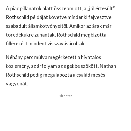
A piac pillanatok alatt összeomlott, a „jól értesült”
Rothschild példáját követve mindenki fejvesztve
szabadult államkötvényeitől. Amikor az árak már
töredékükre zuhantak, Rothschild megbízottai
fillérekért mindent visszavásároltak.
Néhány perc múlva megérkezett a hivatalos
közlemény, az árfolyam az egekbe szökött, Nathan
Rothschild pedig megalapozta a család mesés
vagyonát.
Hirdetés