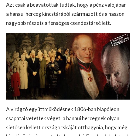
Azt csak a beavatottak tudták, hogy a pénz valójában
a hanaui herceg kincstárából származott és a haszon
nagyobb része is a fenséges csendestársé lett.
A virágzó együttműködésnek 1806-ban Napóleon
csapatai vetettek véget, a hanaui hercegnek olyan
sietősen kellett országocskáját otthagynia, hogy még