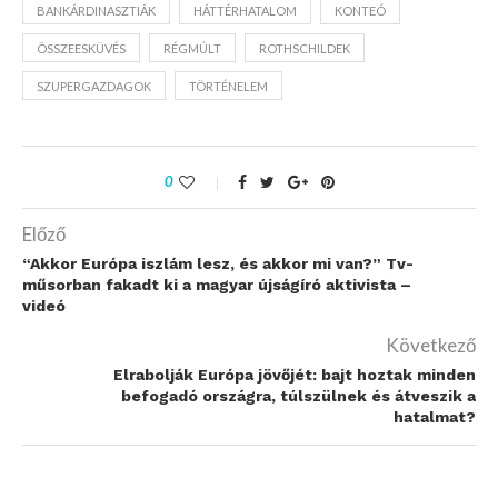
BANKÁRDINASZTIÁK
HÁTTÉRHATALOM
KONTEÓ
ÖSSZEESKÜVÉS
RÉGMÚLT
ROTHSCHILDEK
SZUPERGAZDAGOK
TÖRTÉNELEM
0
Előző
“Akkor Európa iszlám lesz, és akkor mi van?” Tv-
műsorban fakadt ki a magyar újságíró aktivista –
videó
Következő
Elrabolják Európa jövőjét: bajt hoztak minden
befogadó országra, túlszülnek és átveszik a
hatalmat?