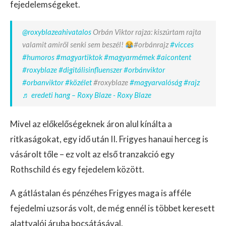
fejedelemségeket.
@roxyblazeahivatalos
Orbán Viktor rajza: kiszúrtam rajta
valamit amiről senki sem beszél!
#orbánrajz
#vicces
#humoros
#magyartiktok
#magyarmémek
#aicontent
#roxyblaze
#digitálisinfluenszer
#orbánviktor
#orbanviktor
#közélet
#roxyblaze
#magyarvalóság
#rajz
♬ eredeti hang – Roxy Blaze - Roxy Blaze
Mivel az előkelőségeknek áron alul kínálta a
ritkaságokat, egy idő után II. Frigyes hanaui herceg is
vásárolt tőle – ez volt az első tranzakció egy
Rothschild és egy fejedelem között.
A gátlástalan és pénzéhes Frigyes maga is afféle
fejedelmi uzsorás volt, de még ennél is többet keresett
alattvalói áruba bocsátásával.