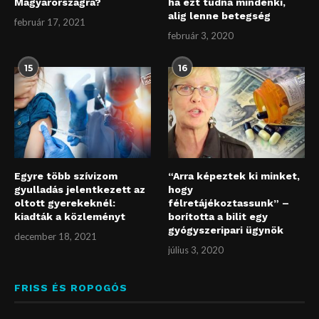
Magyarországra?
ha ezt tudná mindenki,
alig lenne betegség
február 17, 2021
február 3, 2020
15
16
Egyre több szívizom
“Arra képeztek ki minket,
gyulladás jelentkezett az
hogy
oltott gyerekeknél:
félretájékoztassunk” –
kiadták a közleményt
borította a bilit egy
gyógyszeripari ügynök
december 18, 2021
július 3, 2020
FRISS ÉS ROPOGÓS