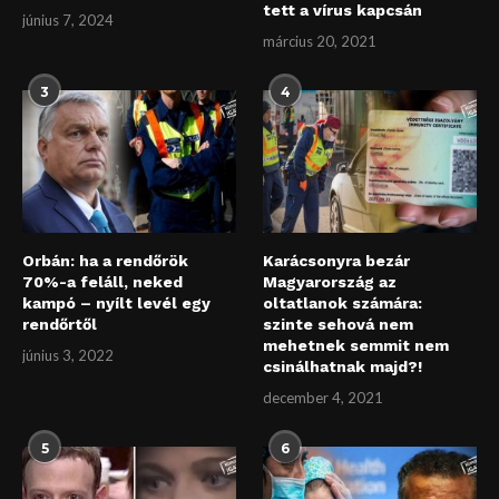
tett a vírus kapcsán
június 7, 2024
március 20, 2021
3
4
Orbán: ha a rendőrök
Karácsonyra bezár
70%-a feláll, neked
Magyarország az
kampó – nyílt levél egy
oltatlanok számára:
rendőrtől
szinte sehová nem
mehetnek semmit nem
június 3, 2022
csinálhatnak majd?!
december 4, 2021
5
6