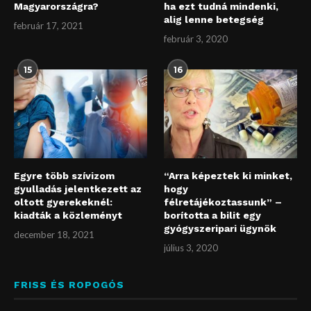
Magyarországra?
ha ezt tudná mindenki,
alig lenne betegség
február 17, 2021
február 3, 2020
15
16
Egyre több szívizom
“Arra képeztek ki minket,
gyulladás jelentkezett az
hogy
oltott gyerekeknél:
félretájékoztassunk” –
kiadták a közleményt
borította a bilit egy
gyógyszeripari ügynök
december 18, 2021
július 3, 2020
FRISS ÉS ROPOGÓS