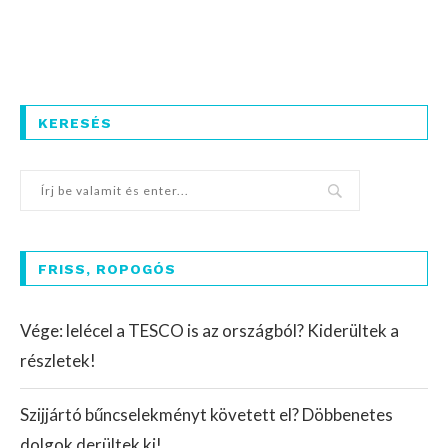
KERESÉS
FRISS, ROPOGÓS
Vége: lelécel a TESCO is az országból? Kiderültek a
részletek!
Szijjártó bűncselekményt követett el? Döbbenetes
dolgok derültek ki!