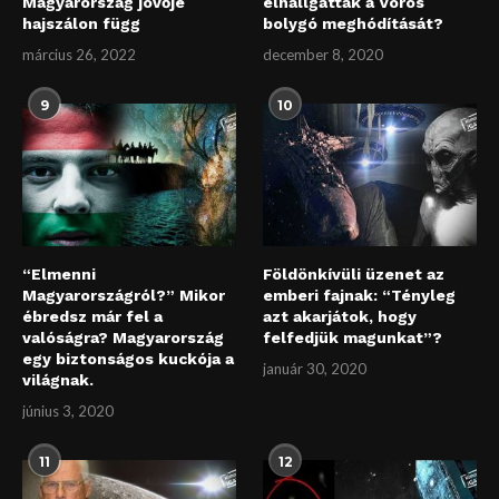
Magyarország jövője
elhallgatták a Vörös
hajszálon függ
bolygó meghódítását?
március 26, 2022
december 8, 2020
9
10
“Elmenni
Földönkívüli üzenet az
Magyarországról?” Mikor
emberi fajnak: “Tényleg
ébredsz már fel a
azt akarjátok, hogy
valóságra? Magyarország
felfedjük magunkat”?
egy biztonságos kuckója a
január 30, 2020
világnak.
június 3, 2020
11
12