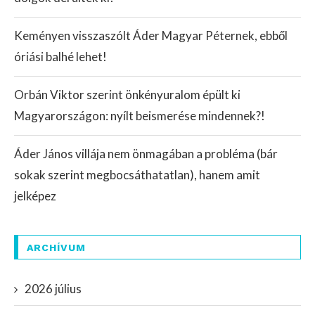
Keményen visszaszólt Áder Magyar Péternek, ebből
óriási balhé lehet!
Orbán Viktor szerint önkényuralom épült ki
Magyarországon: nyílt beismerése mindennek?!
Áder János villája nem önmagában a probléma (bár
sokak szerint megbocsáthatatlan), hanem amit
jelképez
ARCHÍVUM
2026 július