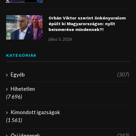
Orbán Viktor szerint önkényuralom
épült ki Magyarországon: nyílt
beismerése mindennek?!
július 5, 2026
KATEGÓRIÁK
Egyéb
(307)
Hihetetlen
(7 696)
Kimondott igazságok
(1 561)
Ősi idegenek
(243)