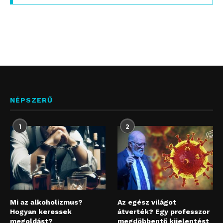
NÉPSZERŰ
1
2
Mi az alkoholizmus?
Az egész világot
Hogyan keressek
átverték? Egy professzor
megoldást?
megdöbbentő kijelentést