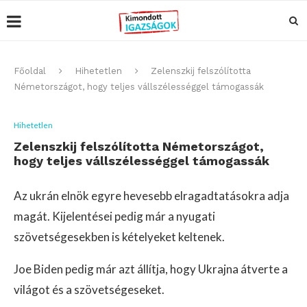
Főoldal
Hihetetlen
Zelenszkij felszólította
Németországot, hogy teljes vállszélességgel támogassák
Hihetetlen
Zelenszkij felszólította Németországot,
hogy teljes vállszélességgel támogassák
Az ukrán elnök egyre hevesebb elragadtatásokra adja
magát. Kijelentései pedig már a nyugati
szövetségesekben is kételyeket keltenek.
Joe Biden pedig már azt állítja, hogy Ukrajna átverte a
világot és a szövetségeseket.