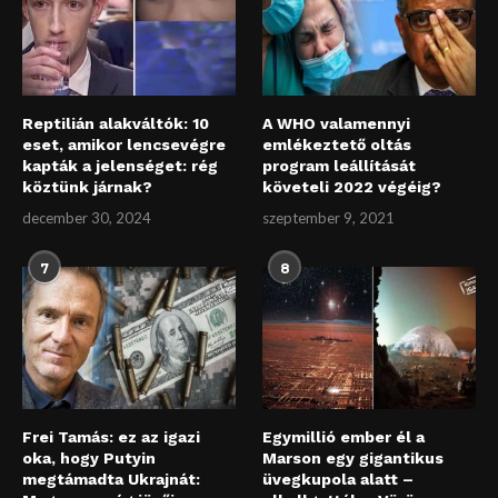
Reptilián alakváltók: 10
A WHO valamennyi
eset, amikor lencsevégre
emlékeztető oltás
kapták a jelenséget: rég
program leállítását
köztünk járnak?
követeli 2022 végéig?
december 30, 2024
szeptember 9, 2021
7
8
Frei Tamás: ez az igazi
Egymillió ember él a
oka, hogy Putyin
Marson egy gigantikus
megtámadta Ukrajnát:
üvegkupola alatt –