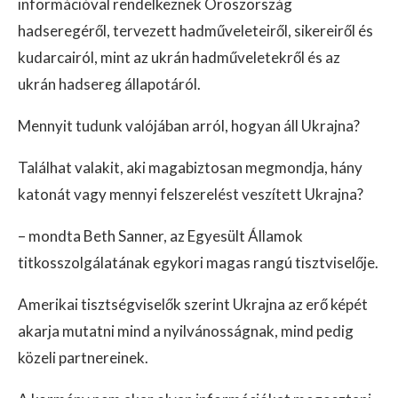
információval rendelkeznek Oroszország
hadseregéről, tervezett hadműveleteiről, sikereiről és
kudarcairól, mint az ukrán hadműveletekről és az
ukrán hadsereg állapotáról.
Mennyit tudunk valójában arról, hogyan áll Ukrajna?
Találhat valakit, aki magabiztosan megmondja, hány
katonát vagy mennyi felszerelést veszített Ukrajna?
– mondta Beth Sanner, az Egyesült Államok
titkosszolgálatának egykori magas rangú tisztviselője.
Amerikai tisztségviselők szerint Ukrajna az erő képét
akarja mutatni mind a nyilvánosságnak, mind pedig
közeli partnereinek.