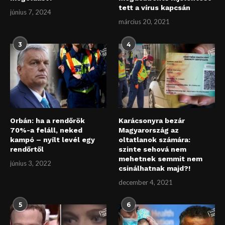
tett a vírus kapcsán
június 7, 2024
március 20, 2021
3
4
Orbán: ha a rendőrök
Karácsonyra bezár
70%-a feláll, neked
Magyarország az
kampó – nyílt levél egy
oltatlanok számára:
rendőrtől
szinte sehová nem
mehetnek semmit nem
június 3, 2022
csinálhatnak majd?!
december 4, 2021
5
6