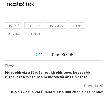
Hozzászólások
HÁBORÚ
JOE BIDEN
NAGYVILÁG
PUTYIN
UKRAJNA
ZELENSZKIJ
0
Előző
Hidegebb víz a fürdéshez, kisebb tévé, kevesebb
fűtés: ezt követelik a németektől az EU vezetői
Következő
Ki volt Jézus VALÓJÁBAN: ez a Bibliában sincs benne!