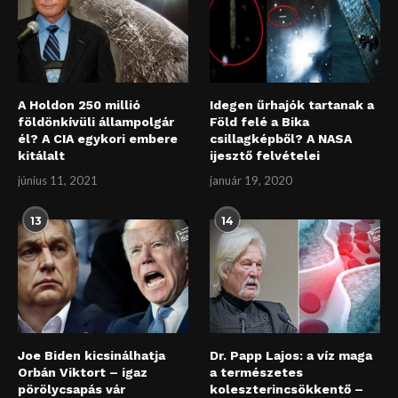
A Holdon 250 millió
Idegen űrhajók tartanak a
földönkívüli állampolgár
Föld felé a Bika
él? A CIA egykori embere
csillagképből? A NASA
kitálalt
ijesztő felvételei
június 11, 2021
január 19, 2020
13
14
Joe Biden kicsinálhatja
Dr. Papp Lajos: a víz maga
Orbán Viktort – igaz
a természetes
pörölycsapás vár
koleszterincsökkentő –