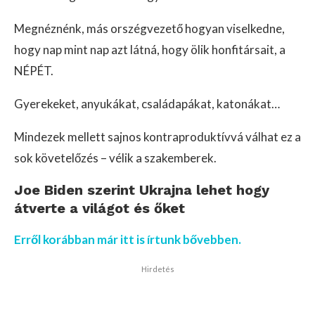
Megnéznénk, más orszégvezető hogyan viselkedne,
hogy nap mint nap azt látná, hogy ölik honfitársait, a
NÉPÉT.
Gyerekeket, anyukákat, családapákat, katonákat…
Mindezek mellett sajnos kontraproduktívvá válhat ez a
sok követelőzés – vélik a szakemberek.
Joe Biden szerint Ukrajna lehet hogy
átverte a világot és őket
Erről korábban már itt is írtunk bővebben.
Hirdetés