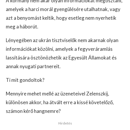
A kormány nem akar olyan információkat megosztani,
amelyek a harci morál gyengülésére utalhatnak, vagy
azt a benyomást keltik, hogy esetleg nem nyerhetik
meg a háborút.
Lényegében az ukrán tisztviselők nem akarnak olyan
információkat közölni, amelyek a fegyveráramlás
lassítására ösztönözhetik az Egyesült Államokat és
annak nyugati partnereit.
Ti mit gondoltok?
Mennyire mehet mellé az üzeneteivel Zelenszkij,
különösen akkor, ha átvált erre a kissé követelőző,
számon kérő hangnemre?
Hirdetés