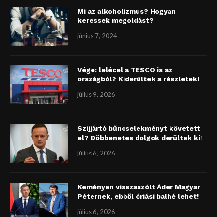
Mi az alkoholizmus? Hogyan
keressek megoldást?
június 7, 2024
Vége: lelécel a TESCO is az
országból? Kiderültek a részletek!
július 9, 2026
Szijjártó bűncselekményt követett
el? Döbbenetes dolgok derültek ki!
július 6, 2026
Keményen visszaszólt Áder Magyar
Péternek, ebből óriási balhé lehet!
július 6, 2026