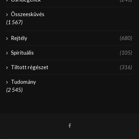
Összeesküvés
(1 567)
Rejtély
(680)
Spirituális
(105)
Tiltott régészet
(316)
Tudomány
(2 545)