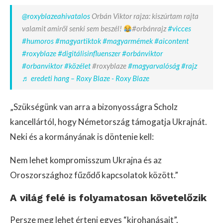
@roxyblazeahivatalos
Orbán Viktor rajza: kiszúrtam rajta
valamit amiről senki sem beszél!
#orbánrajz
#vicces
#humoros
#magyartiktok
#magyarmémek
#aicontent
#roxyblaze
#digitálisinfluenszer
#orbánviktor
#orbanviktor
#közélet
#roxyblaze
#magyarvalóság
#rajz
♬ eredeti hang – Roxy Blaze - Roxy Blaze
„Szükségünk van arra a bizonyosságra Scholz
kancellártól, hogy Németország támogatja Ukrajnát.
Neki és a kormányának is döntenie kell:
Nem lehet kompromisszum Ukrajna és az
Oroszországhoz fűződő kapcsolatok között.”
A világ felé is folyamatosan követelőzik
Persze meg lehet érteni egyes “kirohanásait”.