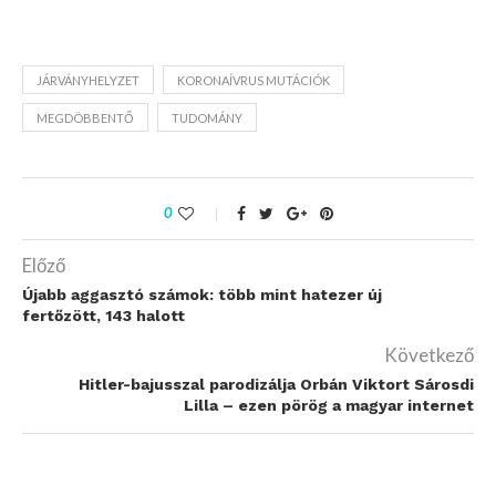
JÁRVÁNYHELYZET
KORONAÍVRUS MUTÁCIÓK
MEGDÖBBENTŐ
TUDOMÁNY
0
Előző
Újabb aggasztó számok: több mint hatezer új
fertőzött, 143 halott
Következő
​Hitler-bajusszal parodizálja Orbán Viktort Sárosdi
Lilla – ezen pörög a magyar internet