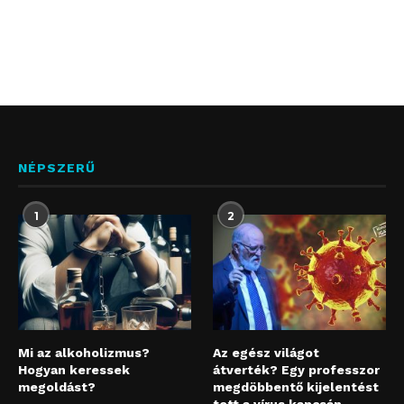
NÉPSZERŰ
1
2
Mi az alkoholizmus?
Az egész világot
Hogyan keressek
átverték? Egy professzor
megoldást?
megdöbbentő kijelentést
tett a vírus kapcsán