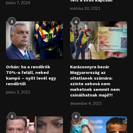
június 7, 2024
március 20, 2021
3
4
Orbán: ha a rendőrök
Karácsonyra bezár
70%-a feláll, neked
Magyarország az
kampó – nyílt levél egy
oltatlanok számára:
rendőrtől
szinte sehová nem
mehetnek semmit nem
június 3, 2022
csinálhatnak majd?!
december 4, 2021
5
6