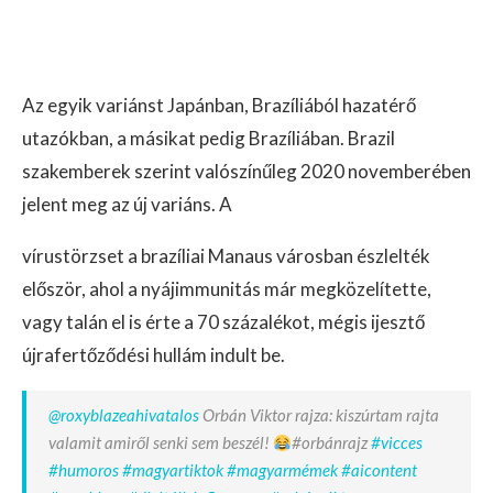
Az egyik variánst Japánban, Brazíliából hazatérő
utazókban, a másikat pedig Brazíliában. Brazil
szakemberek szerint valószínűleg 2020 novemberében
jelent meg az új variáns. A
vírustörzset a brazíliai Manaus városban észlelték
először, ahol a nyájimmunitás már megközelítette,
vagy talán el is érte a 70 százalékot, mégis ijesztő
újrafertőződési hullám indult be.
@roxyblazeahivatalos
Orbán Viktor rajza: kiszúrtam rajta
valamit amiről senki sem beszél!
#orbánrajz
#vicces
#humoros
#magyartiktok
#magyarmémek
#aicontent