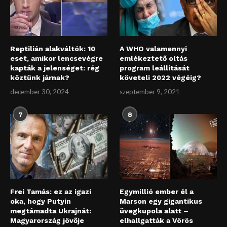
Reptilián alakváltók: 10
A WHO valamennyi
eset, amikor lencsevégre
emlékeztető oltás
kapták a jelenséget: rég
program leállítását
köztünk járnak?
követeli 2022 végéig?
december 30, 2024
szeptember 9, 2021
7
8
Frei Tamás: ez az igazi
Egymillió ember él a
oka, hogy Putyin
Marson egy gigantikus
megtámadta Ukrajnát:
üvegkupola alatt –
Magyarország jövője
elhallgatták a Vörös