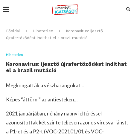
Főoldal
Hihetetlen
Koronavírus: ijesztő
újrafertőződést indíthat el a brazil mutáció
Hihetetlen
Koronavírus: ijesztő újrafertőződést indíthat
el a brazil mutáció
Megkongatták a vészharangokat…
Képes “áttörni” az antiesteken…
2021 januárjában, néhány napnyi eltéréssel
azonosítottak két szinte teljesen azonos vírusvariánst,
a P1-et és a P2-t (VOC-202101/01 és VOC-