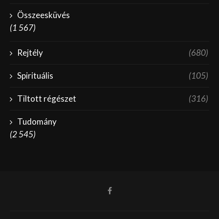
Összeesküvés
(1 567)
Rejtély
(680)
Spirituális
(105)
Tiltott régészet
(316)
Tudomány
(2 545)