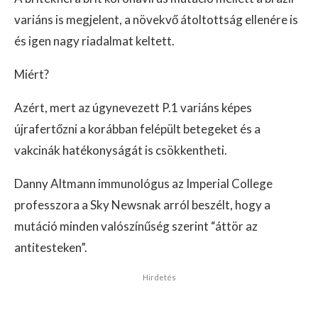
variáns is megjelent, a növekvő átoltottság ellenére is
és igen nagy riadalmat keltett.
Miért?
Azért, mert az úgynevezett P.1 variáns képes
újrafertőzni a korábban felépült betegeket és a
vakcinák hatékonyságát is csökkentheti.
Danny Altmann immunológus az Imperial College
professzora a Sky Newsnak arról beszélt, hogy a
mutáció minden valószínűség szerint “áttör az
antitesteken”.
Hirdetés