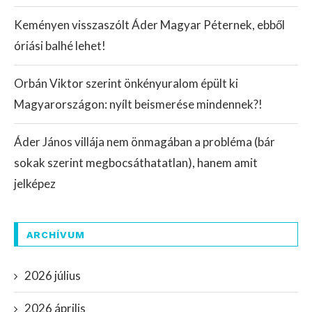
Keményen visszaszólt Áder Magyar Péternek, ebből
óriási balhé lehet!
Orbán Viktor szerint önkényuralom épült ki
Magyarországon: nyílt beismerése mindennek?!
Áder János villája nem önmagában a probléma (bár
sokak szerint megbocsáthatatlan), hanem amit
jelképez
ARCHÍVUM
2026 július
2026 április