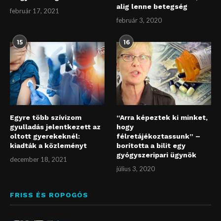
alig lenne betegség
február 17, 2021
február 3, 2020
15
16
Egyre több szívizom
“Arra képeztek ki minket,
gyulladás jelentkezett az
hogy
oltott gyerekeknél:
félretájékoztassunk” –
kiadták a közleményt
borította a bilit egy
gyógyszeripari ügynök
december 18, 2021
július 3, 2020
FRISS ÉS ROPOGÓS