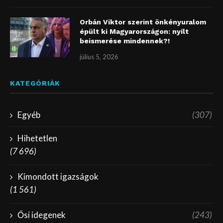
Orbán Viktor szerint önkényuralom
épült ki Magyarországon: nyílt
beismerése mindennek?!
július 5, 2026
KATEGÓRIÁK
Egyéb
(307)
Hihetetlen
(7 696)
Kimondott igazságok
(1 561)
Ősi idegenek
(243)