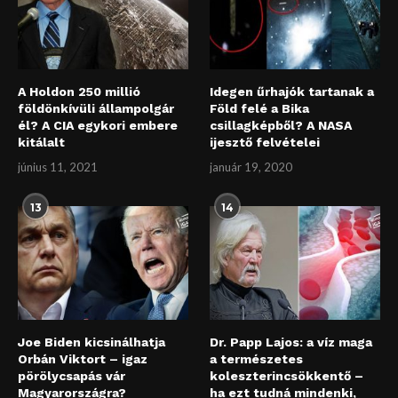
A Holdon 250 millió
Idegen űrhajók tartanak a
földönkívüli állampolgár
Föld felé a Bika
él? A CIA egykori embere
csillagképből? A NASA
kitálalt
ijesztő felvételei
június 11, 2021
január 19, 2020
13
14
Joe Biden kicsinálhatja
Dr. Papp Lajos: a víz maga
Orbán Viktort – igaz
a természetes
pörölycsapás vár
koleszterincsökkentő –
Magyarországra?
ha ezt tudná mindenki,