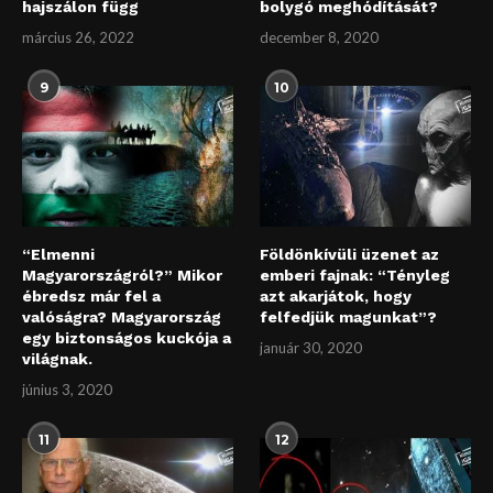
hajszálon függ
bolygó meghódítását?
március 26, 2022
december 8, 2020
9
10
“Elmenni
Földönkívüli üzenet az
Magyarországról?” Mikor
emberi fajnak: “Tényleg
ébredsz már fel a
azt akarjátok, hogy
valóságra? Magyarország
felfedjük magunkat”?
egy biztonságos kuckója a
január 30, 2020
világnak.
június 3, 2020
11
12