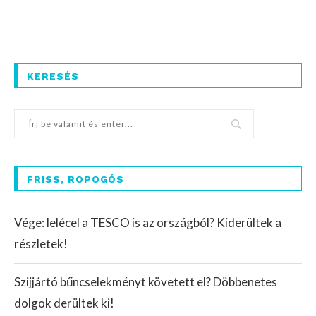
KERESÉS
FRISS, ROPOGÓS
Vége: lelécel a TESCO is az országból? Kiderültek a
részletek!
Szijjártó bűncselekményt követett el? Döbbenetes
dolgok derültek ki!