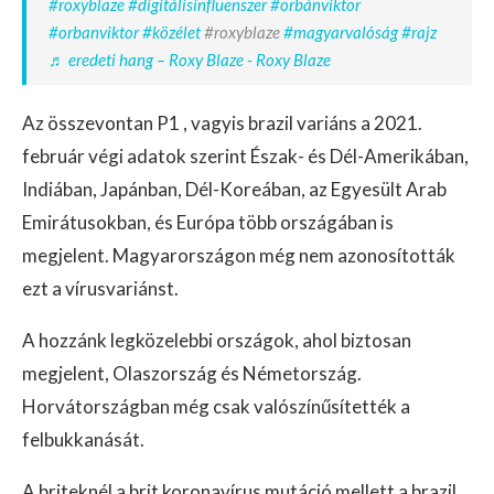
#roxyblaze
#digitálisinfluenszer
#orbánviktor
#orbanviktor
#közélet
#roxyblaze
#magyarvalóság
#rajz
♬ eredeti hang – Roxy Blaze - Roxy Blaze
Az összevontan P1 , vagyis brazil variáns a 2021.
február végi adatok szerint Észak- és Dél-Amerikában,
Indiában, Japánban, Dél-Koreában, az Egyesült Arab
Emirátusokban, és Európa több országában is
megjelent. Magyarországon még nem azonosították
ezt a vírusvariánst.
A hozzánk legközelebbi országok, ahol biztosan
megjelent, Olaszország és Németország.
Horvátországban még csak valószínűsítették a
felbukkanását.
A briteknél a brit koronavírus mutáció mellett a brazil