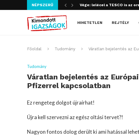
NÉPSZERŰ
Szijjártó bűncselekményt köve
HIHETETLEN
REJTÉLY
Főoldal
Tudomány
Váratlan bejelentés az E
Tudomány
Váratlan bejelentés az Európ
Pfizerrel kapcsolatban
Ez rengeteg dolgot újraírhat!
Újra kell szervezni az egész oltási tervet?!
Nagyon fontos dolog derült ki ami hatással lehe