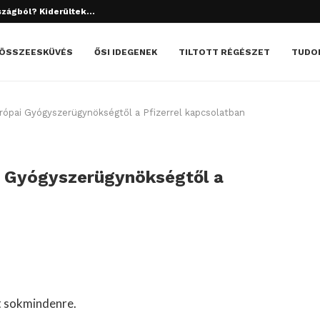
tett el? Döbbenetes dolgok derültek ki!
ÖSSZEESKÜVÉS
ŐSI IDEGENEK
TILTOTT RÉGÉSZET
TUDO
urópai Gyógyszerügynökségtől a Pfizerrel kapcsolatban
ai Gyógyszerügynökségtől a
t sokmindenre.