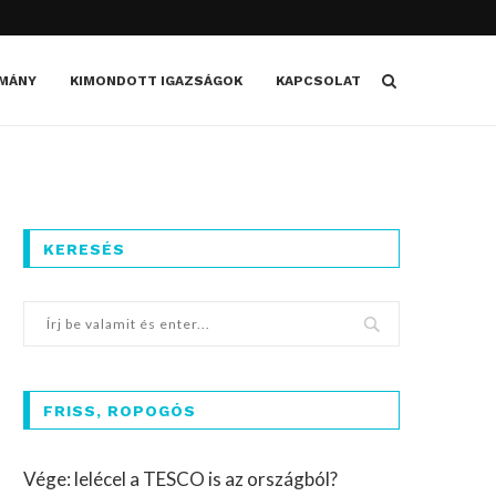
MÁNY
KIMONDOTT IGAZSÁGOK
KAPCSOLAT
KERESÉS
FRISS, ROPOGÓS
Vége: lelécel a TESCO is az országból?