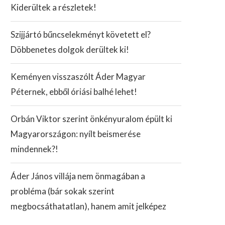
Kiderültek a részletek!
Szijjártó bűncselekményt követett el?
Döbbenetes dolgok derültek ki!
Keményen visszaszólt Áder Magyar
Péternek, ebből óriási balhé lehet!
Orbán Viktor szerint önkényuralom épült ki
Magyarországon: nyílt beismerése
mindennek?!
Áder János villája nem önmagában a
probléma (bár sokak szerint
megbocsáthatatlan), hanem amit jelképez