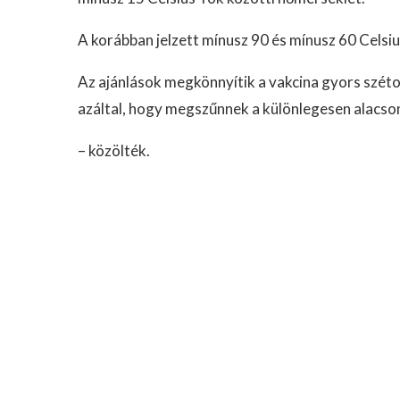
A korábban jelzett mínusz 90 és mínusz 60 Celsiu
Az ajánlások megkönnyítik a vakcina gyors széto
azáltal, hogy megszűnnek a különlegesen alacson
– közölték.