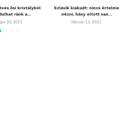
éves ősi kristályból
Szlávik kiakadt: nincs értelme
Ko
ulhat ránk a...
nézni, hány oltott van...
jus 30, 2022
február 15, 2022