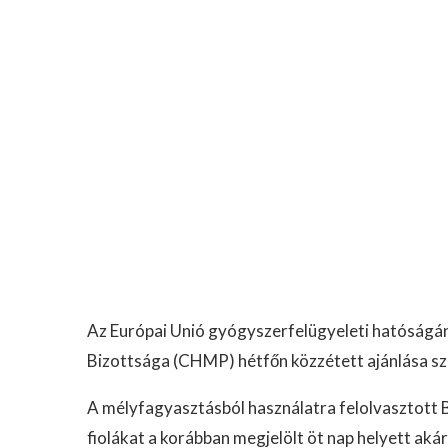
Az Európai Unió gyógyszerfelügyeleti hatóság
Bizottsága (CHMP) hétfőn közzétett ajánlása sz
A mélyfagyasztásból használatra felolvasztott
fiolákat a korábban megjelölt öt nap helyett akár