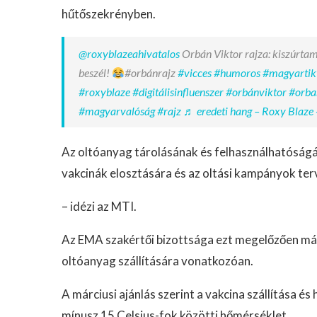
hűtőszekrényben.
@roxyblazeahivatalos
Orbán Viktor rajza: kiszúrtam
beszél!
#orbánrajz
#vicces
#humoros
#magyartik
#roxyblaze
#digitálisinfluenszer
#orbánviktor
#orba
#magyarvalóság
#rajz
♬ eredeti hang – Roxy Blaze 
Az oltóanyag tárolásának és felhasználhatóságán
vakcinák elosztására és az oltási kampányok te
– idézi az MTI.
Az EMA szakértői bizottsága ezt megelőzően már
oltóanyag szállítására vonatkozóan.
A márciusi ajánlás szerint a vakcina szállítása é
mínusz 15 Celsius-fok közötti hőmérséklet.