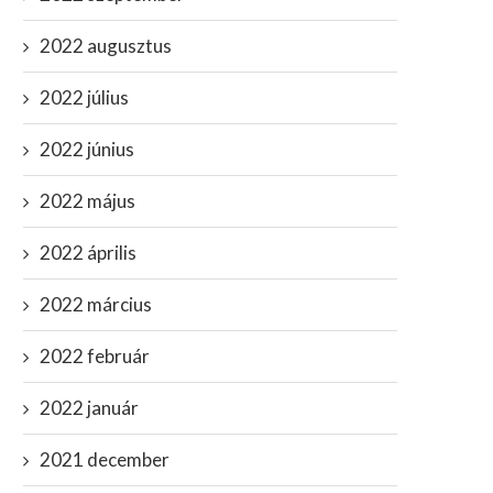
ronavírus elleni orrspray adhat
Így szabadul rá az Antikrisz
2022 augusztus
védelmet a járvány ellen?
világra: 2023-tól...
november 11, 2020
november 15, 2022
2022 július
2022 június
2022 május
2022 április
2022 március
2022 február
2022 január
2021 december