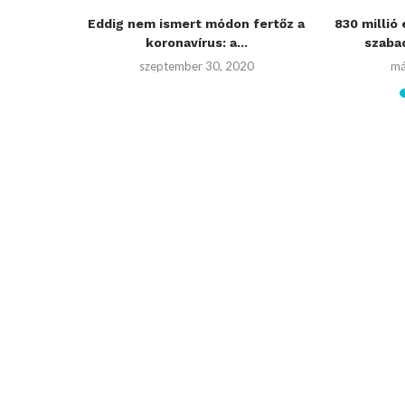
zban?
Eddig nem ismert módon fertőz a
830 millió 
at mesélt
koronavírus: a...
szabad
szeptember 30, 2020
má