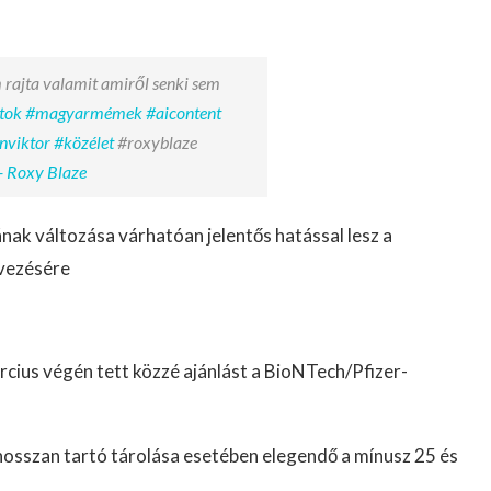
 rajta valamit amiről senki sem
tok
#magyarmémek
#aicontent
nviktor
#közélet
#roxyblaze
- Roxy Blaze
ak változása várhatóan jelentős hatással lesz a
rvezésére
cius végén tett közzé ajánlást a BioNTech/Pfizer-
s hosszan tartó tárolása esetében elegendő a mínusz 25 és