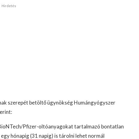
Hirdetés
ának szerepét betöltő ügynökség Humángyógyszer
erint:
 BioNTech/Pfizer-oltóanyagokat tartalmazó bontatlan
 egy hónapig (31 napig) is tárolni lehet normál