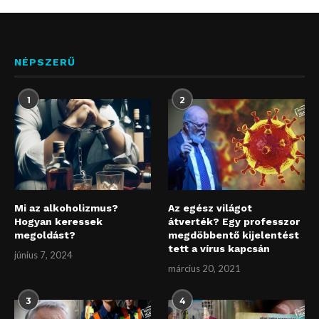
NÉPSZERŰ
1
2
Mi az alkoholizmus?
Az egész világot
Hogyan keressek
átverték? Egy professzor
megoldást?
megdöbbentő kijelentést
tett a vírus kapcsán
június 7, 2024
március 20, 2021
3
4