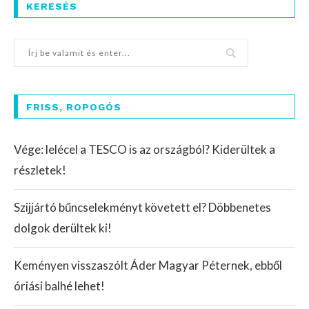
KERESÉS
FRISS, ROPOGÓS
Vége: lelécel a TESCO is az országból? Kiderültek a
részletek!
Szijjártó bűncselekményt követett el? Döbbenetes
dolgok derültek ki!
Keményen visszaszólt Áder Magyar Péternek, ebből
óriási balhé lehet!