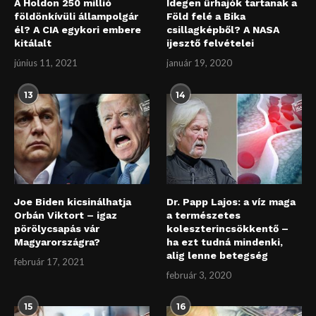
A Holdon 250 millió
Idegen űrhajók tartanak a
földönkívüli állampolgár
Föld felé a Bika
él? A CIA egykori embere
csillagképből? A NASA
kitálalt
ijesztő felvételei
június 11, 2021
január 19, 2020
13
14
Joe Biden kicsinálhatja
Dr. Papp Lajos: a víz maga
Orbán Viktort – igaz
a természetes
pörölycsapás vár
koleszterincsökkentő –
Magyarországra?
ha ezt tudná mindenki,
alig lenne betegség
február 17, 2021
február 3, 2020
15
16