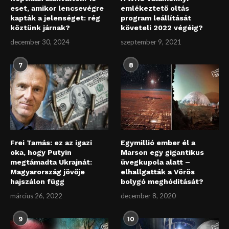
eset, amikor lencsevégre
emlékeztető oltás
kapták a jelenséget: rég
program leállítását
köztünk járnak?
követeli 2022 végéig?
december 30, 2024
szeptember 9, 2021
7
8
Frei Tamás: ez az igazi
Egymillió ember él a
oka, hogy Putyin
Marson egy gigantikus
megtámadta Ukrajnát:
üvegkupola alatt –
Magyarország jövője
elhallgatták a Vörös
hajszálon függ
bolygó meghódítását?
március 26, 2022
december 8, 2020
9
10