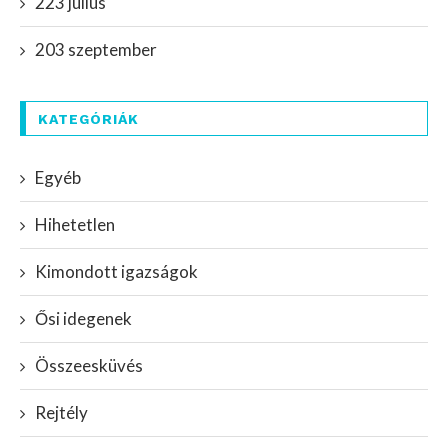
223 július
203 szeptember
KATEGÓRIÁK
Egyéb
Hihetetlen
Kimondott igazságok
Ősi idegenek
Összeesküvés
Rejtély