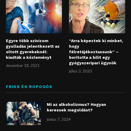
Egyre több szívizom
“Arra képeztek ki minket,
gyulladás jelentkezett az
hogy
oltott gyerekeknél:
félretájékoztassunk” –
kiadták a közleményt
borította a bilit egy
gyógyszeripari ügynök
december 18, 2021
július 3, 2020
FRISS ÉS ROPOGÓS
Mi az alkoholizmus? Hogyan
keressek megoldást?
június 7, 2024