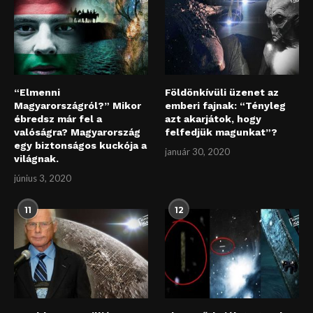
“Elmenni
Földönkívüli üzenet az
Magyarországról?” Mikor
emberi fajnak: “Tényleg
ébredsz már fel a
azt akarjátok, hogy
valóságra? Magyarország
felfedjük magunkat”?
egy biztonságos kuckója a
január 30, 2020
világnak.
június 3, 2020
11
12