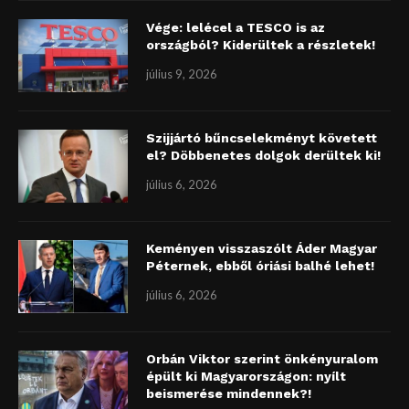
Vége: lelécel a TESCO is az
országból? Kiderültek a részletek!
július 9, 2026
Szijjártó bűncselekményt követett
el? Döbbenetes dolgok derültek ki!
július 6, 2026
Keményen visszaszólt Áder Magyar
Péternek, ebből óriási balhé lehet!
július 6, 2026
Orbán Viktor szerint önkényuralom
épült ki Magyarországon: nyílt
beismerése mindennek?!