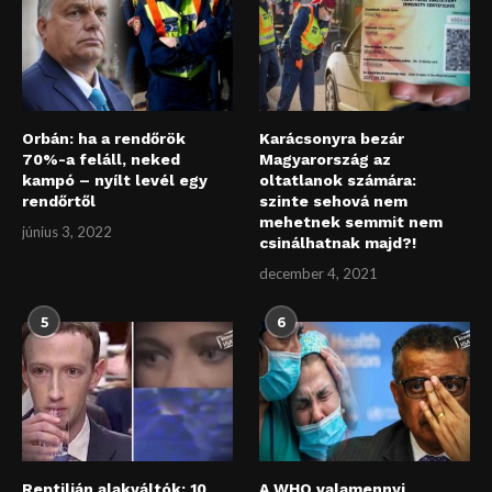
Orbán: ha a rendőrök
Karácsonyra bezár
70%-a feláll, neked
Magyarország az
kampó – nyílt levél egy
oltatlanok számára:
rendőrtől
szinte sehová nem
mehetnek semmit nem
június 3, 2022
csinálhatnak majd?!
december 4, 2021
5
6
Reptilián alakváltók: 10
A WHO valamennyi