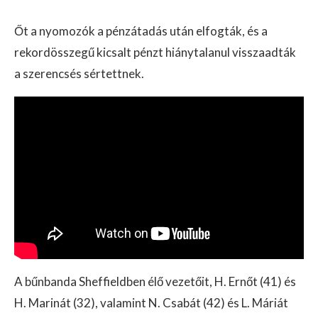
Őt a nyomozók a pénzátadás után elfogták, és a
rekordösszegű kicsalt pénzt hiánytalanul visszaadták
a szerencsés sértettnek.
A bűnbanda Sheffieldben élő vezetőit, H. Ernőt (41) és
H. Marinát (32), valamint N. Csabát (42) és L. Máriát