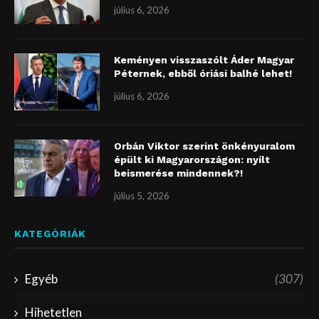
július 6, 2026
Keményen visszaszólt Áder Magyar
Péternek, ebből óriási balhé lehet!
július 6, 2026
Orbán Viktor szerint önkényuralom
épült ki Magyarországon: nyílt
beismerése mindennek?!
július 5, 2026
KATEGÓRIÁK
Egyéb
(307)
Hihetetlen