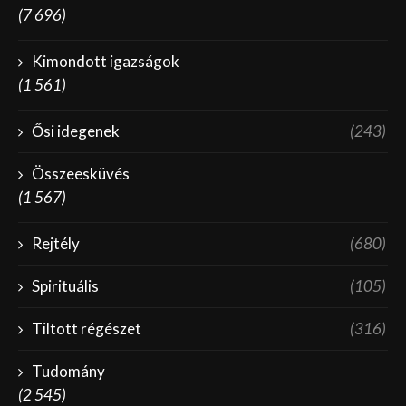
(7 696)
Kimondott igazságok
(1 561)
Ősi idegenek
(243)
Összeesküvés
(1 567)
Rejtély
(680)
Spirituális
(105)
Tiltott régészet
(316)
Tudomány
(2 545)