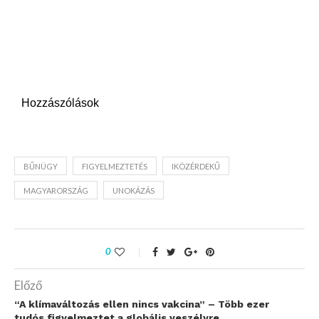
Hozzászólások
BŰNÜGY
FIGYELMEZTETÉS
IKÖZÉRDEKŰ
MAGYARORSZÁG
UNOKÁZÁS
0
Előző
“A klímaváltozás ellen nincs vakcina” – Több ezer
tudós figyelmeztet a globális veszélyre