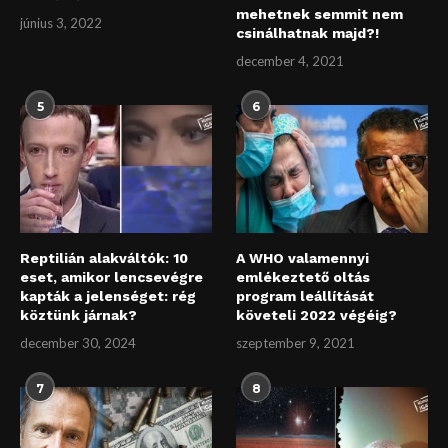
mehetnek semmit nem
június 3, 2022
csinálhatnak majd?!
december 4, 2021
5
6
Reptilián alakváltók: 10
A WHO valamennyi
eset, amikor lencsevégre
emlékeztető oltás
kapták a jelenséget: rég
program leállítását
köztünk járnak?
követeli 2022 végéig?
december 30, 2024
szeptember 9, 2021
7
8