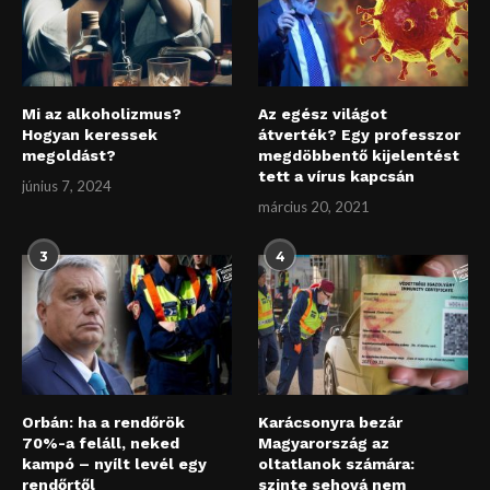
Mi az alkoholizmus?
Az egész világot
Hogyan keressek
átverték? Egy professzor
megoldást?
megdöbbentő kijelentést
tett a vírus kapcsán
június 7, 2024
március 20, 2021
3
4
Orbán: ha a rendőrök
Karácsonyra bezár
70%-a feláll, neked
Magyarország az
kampó – nyílt levél egy
oltatlanok számára:
rendőrtől
szinte sehová nem