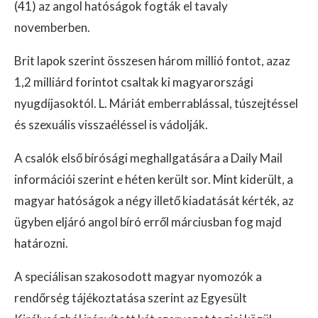
(41) az angol hatóságok fogták el tavaly
novemberben.
Brit lapok szerint összesen három millió fontot, azaz
1,2 milliárd forintot csaltak ki magyarországi
nyugdíjasoktól. L. Máriát emberrablással, túszejtéssel
és szexuális visszaéléssel is vádolják.
A csalók első bírósági meghallgatására a Daily Mail
információi szerint e héten került sor. Mint kiderült, a
magyar hatóságok a négy illető kiadatását kérték, az
ügyben eljáró angol bíró erről márciusban fog majd
határozni.
A speciálisan szakosodott magyar nyomozók a
rendőrség tájékoztatása szerint az Egyesült