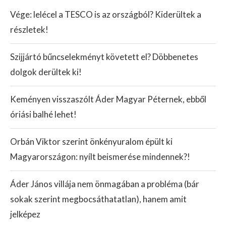
Vége: lelécel a TESCO is az országból? Kiderültek a
részletek!
Szijjártó bűncselekményt követett el? Döbbenetes
dolgok derültek ki!
Keményen visszaszólt Áder Magyar Péternek, ebből
óriási balhé lehet!
Orbán Viktor szerint önkényuralom épült ki
Magyarországon: nyílt beismerése mindennek?!
Áder János villája nem önmagában a probléma (bár
sokak szerint megbocsáthatatlan), hanem amit
jelképez