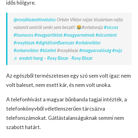
idős hölgyre.
@roxyblazeahivatalos
Orbán Viktor rajza: kiszúrtam rajta
valamit amiről senki sem beszél!
#orbánrajz
#vicces
#humoros
#magyartiktok
#magyarmémek
#aicontent
#roxyblaze
#digitálisinfluenszer
#orbánviktor
#orbanviktor
#közélet
#roxyblaze
#magyarvalóság
#rajz
♬ eredeti hang – Roxy Blaze - Roxy Blaze
Az egészből természetesen egy szó sem volt igaz: nem
volt baleset, nem esett kár, és nem volt unoka.
A telefonhívást a magyar bűnbanda tagjai intézték, a
telefonkönyvből véletlenszerűen tárcsázva
telefonszámokat. Gátlástalanságuknak semmi nem
szabott határt.