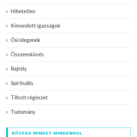
Hihetetlen
Kimondott igazságok
Ősi idegenek
Összeesküvés
Rejtély
Spirituális
Tiltott régészet
Tudomány
KÖVESS MINKET MINDENHOL