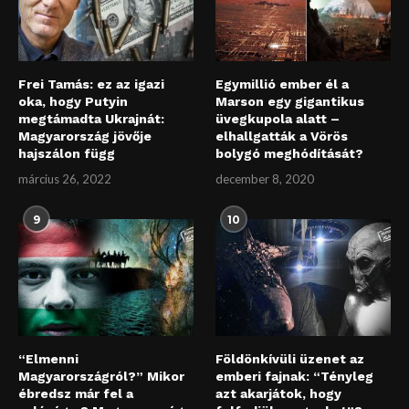
Frei Tamás: ez az igazi
Egymillió ember él a
oka, hogy Putyin
Marson egy gigantikus
megtámadta Ukrajnát:
üvegkupola alatt –
Magyarország jövője
elhallgatták a Vörös
hajszálon függ
bolygó meghódítását?
március 26, 2022
december 8, 2020
9
10
“Elmenni
Földönkívüli üzenet az
Magyarországról?” Mikor
emberi fajnak: “Tényleg
ébredsz már fel a
azt akarjátok, hogy