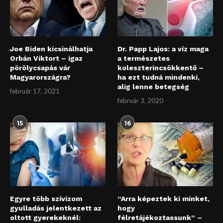
Joe Biden kicsinálhatja
Dr. Papp Lajos: a víz maga
Orbán Viktort – igaz
a természetes
pörölycsapás vár
koleszterincsökkentő –
Magyarországra?
ha ezt tudná mindenki,
alig lenne betegség
február 17, 2021
február 3, 2020
15
16
Egyre több szívizom
“Arra képeztek ki minket,
gyulladás jelentkezett az
hogy
oltott gyerekeknél:
félretájékoztassunk” –