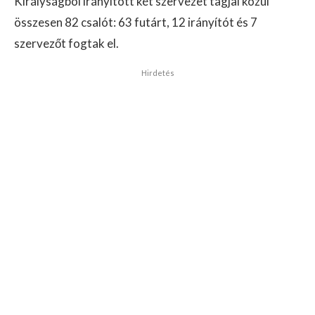
Királyságból irányított két szervezet tagjai közül
összesen 82 csalót: 63 futárt, 12 irányítót és 7
szervezőt fogtak el.
Hirdetés