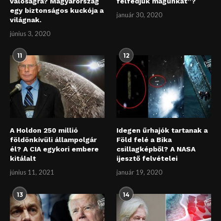
valóságra? Magyarország
felfedjük magunkat”?
egy biztonságos kuckója a
január 30, 2020
világnak.
június 3, 2020
11
12
A Holdon 250 millió
Idegen űrhajók tartanak a
földönkívüli állampolgár
Föld felé a Bika
él? A CIA egykori embere
csillagképből? A NASA
kitálalt
ijesztő felvételei
június 11, 2021
január 19, 2020
13
14