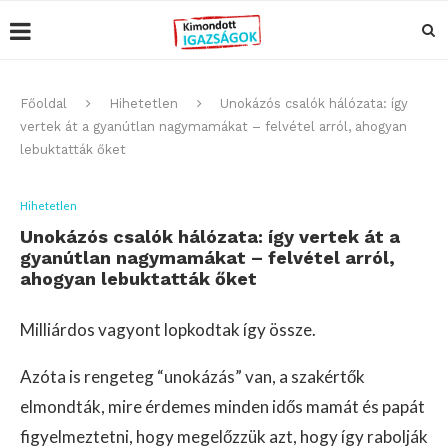
Főoldal
Hihetetlen
Unokázós csalók hálózata: így
vertek át a gyanútlan nagymamákat – felvétel arról, ahogyan
lebuktatták őket
Hihetetlen
Unokázós csalók hálózata: így vertek át a
gyanútlan nagymamákat – felvétel arról,
ahogyan lebuktatták őket
Milliárdos vagyont lopkodtak így össze.
Azóta is rengeteg “unokázás” van, a szakértők
elmondták, mire érdemes minden idős mamát és papát
figyelmeztetni, hogy megelőzzük azt, hogy így rabolják