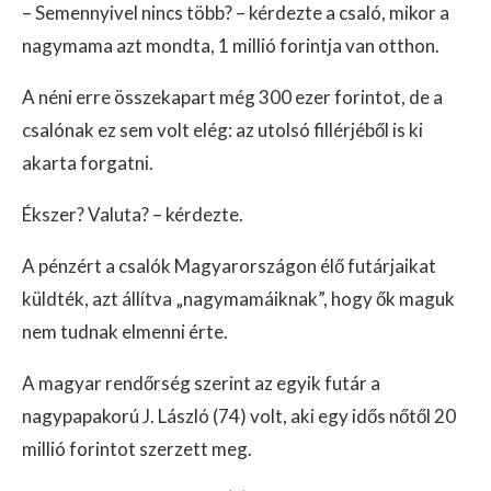
– Semennyivel nincs több? – kérdezte a csaló, mikor a
nagymama azt mondta, 1 millió forintja van otthon.
A néni erre összekapart még 300 ezer forintot, de a
csalónak ez sem volt elég: az utolsó fillérjéből is ki
akarta forgatni.
Ékszer? Valuta? – kérdezte.
A pénzért a csalók Magyarországon élő futárjaikat
küldték, azt állítva „nagymamáiknak”, hogy ők maguk
nem tudnak elmenni érte.
A magyar rendőrség szerint az egyik futár a
nagypapakorú J. László (74) volt, aki egy idős nőtől 20
millió forintot szerzett meg.