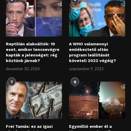
Reptilián alakváltók: 10
A WHO valamennyi
eset, amikor lencsevégre
emlékeztető oltás
kapták a jelenséget: rég
program leállítását
köztünk járnak?
követeli 2022 végéig?
december 30, 2024
szeptember 9, 2021
7
8
Frei Tamás: ez az igazi
Egymillió ember él a