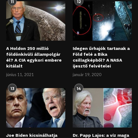
11
12
A Holdon 250 millió
Idegen űrhajók tartanak a
földönkívüli állampolgár
Föld felé a Bika
él? A CIA egykori embere
csillagképből? A NASA
kitálalt
ijesztő felvételei
június 11, 2021
január 19, 2020
13
14
Joe Biden kicsinálhatja
Dr. Papp Lajos: a víz maga