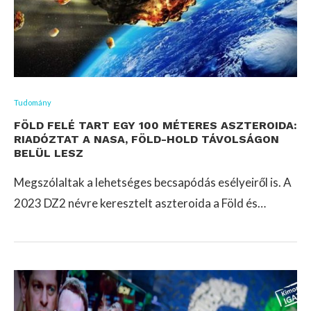
Tudomány
FÖLD FELÉ TART EGY 100 MÉTERES ASZTEROIDA:
RIADÓZTAT A NASA, FÖLD-HOLD TÁVOLSÁGON
BELÜL LESZ
Megszólaltak a lehetséges becsapódás esélyeiről is. A
2023 DZ2 névre keresztelt aszteroida a Föld és…