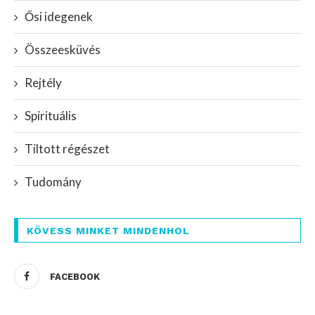
Ősi idegenek
Összeesküvés
Rejtély
Spirituális
Tiltott régészet
Tudomány
KÖVESS MINKET MINDENHOL
FACEBOOK