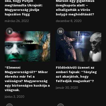
oka, hogy Putyin
Marson egy gigantikus
megtámadta Ukrajnát:
üvegkupola alatt –
Magyarország jövője
elhallgatták a Vörös
hajszálon függ
bolygó meghódítását?
március 26, 2022
december 8, 2020
9
10
“Elmenni
Földönkívüli üzenet az
Magyarországról?” Mikor
emberi fajnak: “Tényleg
ébredsz már fel a
azt akarjátok, hogy
valóságra? Magyarország
felfedjük magunkat”?
egy biztonságos kuckója a
január 30, 2020
világnak.
június 3, 2020