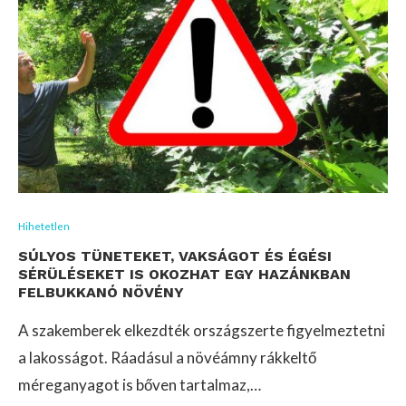
Hihetetlen
SÚLYOS TÜNETEKET, VAKSÁGOT ÉS ÉGÉSI
SÉRÜLÉSEKET IS OKOZHAT EGY HAZÁNKBAN
FELBUKKANÓ NÖVÉNY
A szakemberek elkezdték országszerte figyelmeztetni
a lakosságot. Ráadásul a növéámny rákkeltő
méreganyagot is bőven tartalmaz,…