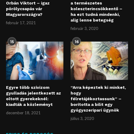
Orbán Viktort – igaz
a természetes
pörölycsapás vár
koleszterincsökkentő –
Magyarországra?
ha ezt tudná mindenki,
alig lenne betegség
február 17, 2021
február 3, 2020
15
16
Egyre több szívizom
“Arra képeztek ki minket,
gyulladás jelentkezett az
hogy
oltott gyerekeknél:
félretájékoztassunk” –
kiadták a közleményt
borította a bilit egy
gyógyszeripari ügynök
december 18, 2021
július 3, 2020