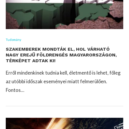
Tudomány
SZAKEMBEREK MONDTÁK EL, HOL VÁRHATÓ
NAGY EREJŰ FÖLDRENGÉS MAGYARORSZÁGON,
TÉRKÉPET ADTAK KI!
Erről mindenkinek tudnia kell, életmentő is lehet, főleg
az utóbbi időszak eseményei miatt felmerülően.
Fontos…