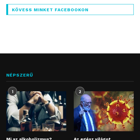
KÖVESS MINKET FACEBOOKON
NÉPSZERŰ
1
2
Mi az alkoholizmus?
Az egész világot