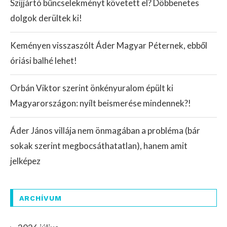
Szijjártó bűncselekményt követett el? Döbbenetes
dolgok derültek ki!
Keményen visszaszólt Áder Magyar Péternek, ebből
óriási balhé lehet!
Orbán Viktor szerint önkényuralom épült ki
Magyarországon: nyílt beismerése mindennek?!
Áder János villája nem önmagában a probléma (bár
sokak szerint megbocsáthatatlan), hanem amit
jelképez
ARCHÍVUM