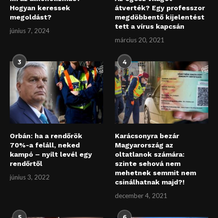
Hogyan keressek
átverték? Egy professzor
megoldást?
megdöbbentő kijelentést
tett a vírus kapcsán
június 7, 2024
március 20, 2021
3
4
Orbán: ha a rendőrök
Karácsonyra bezár
70%-a feláll, neked
Magyarország az
kampó – nyílt levél egy
oltatlanok számára:
rendőrtől
szinte sehová nem
mehetnek semmit nem
június 3, 2022
csinálhatnak majd?!
december 4, 2021
5
6