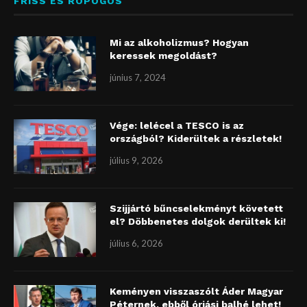
FRISS ÉS ROPOGÓS
Mi az alkoholizmus? Hogyan
keressek megoldást?
június 7, 2024
Vége: lelécel a TESCO is az
országból? Kiderültek a részletek!
július 9, 2026
Szijjártó bűncselekményt követett
el? Döbbenetes dolgok derültek ki!
július 6, 2026
Keményen visszaszólt Áder Magyar
Péternek, ebből óriási balhé lehet!