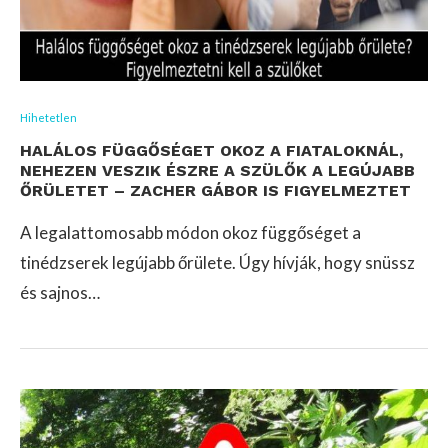
Hihetetlen
HALÁLOS FÜGGŐSÉGET OKOZ A FIATALOKNÁL,
NEHEZEN VESZIK ÉSZRE A SZÜLŐK A LEGÚJABB
ŐRÜLETET – ZACHER GÁBOR IS FIGYELMEZTET
A legalattomosabb módon okoz függőséget a
tinédzserek legújabb őrülete. Úgy hívják, hogy snüssz
és sajnos…