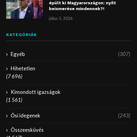
épült ki Magyarországon: nyílt
beismerése mindennek?!
július 5, 2026
KATEGÓRIÁK
Egyéb
(307)
Hihetetlen
(7 696)
Kimondott igazságok
(1 561)
Ősi idegenek
(243)
Összeesküvés