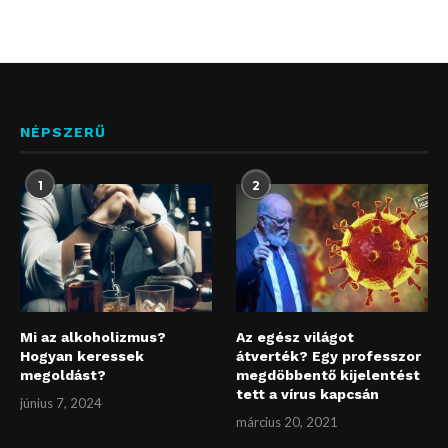
NÉPSZERŰ
1
2
Mi az alkoholizmus?
Az egész világot
Hogyan keressek
átverték? Egy professzor
megoldást?
megdöbbentő kijelentést
tett a vírus kapcsán
június 7, 2024
március 20, 2021