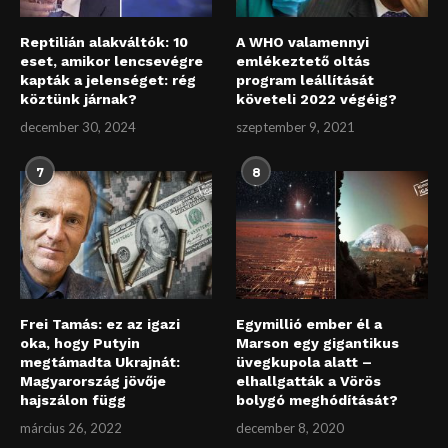
Reptilián alakváltók: 10
A WHO valamennyi
eset, amikor lencsevégre
emlékeztető oltás
kapták a jelenséget: rég
program leállítását
köztünk járnak?
követeli 2022 végéig?
december 30, 2024
szeptember 9, 2021
7
8
Frei Tamás: ez az igazi
Egymillió ember él a
oka, hogy Putyin
Marson egy gigantikus
megtámadta Ukrajnát:
üvegkupola alatt –
Magyarország jövője
elhallgatták a Vörös
hajszálon függ
bolygó meghódítását?
március 26, 2022
december 8, 2020