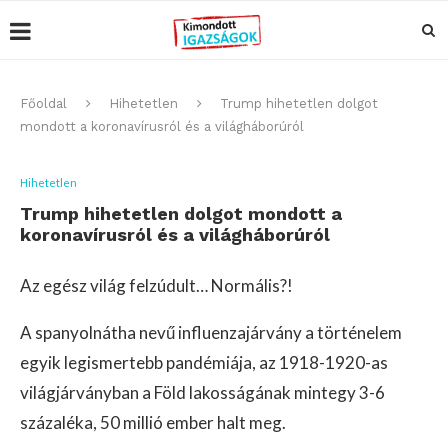
Főoldal
Hihetetlen
Trump hihetetlen dolgot
mondott a koronavírusról és a világháborúról
Hihetetlen
Trump hihetetlen dolgot mondott a
koronavírusról és a világháborúról
Az egész világ felzúdult… Normális?!
A spanyolnátha nevű influenzajárvány a történelem
egyik legismertebb pandémiája, az 1918-1920-as
világjárványban a Föld lakosságának mintegy 3-6
százaléka, 50 millió ember halt meg.