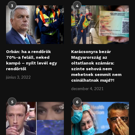
3
4
Orbán: ha a rendőrök
Karácsonyra bezár
70%-a feláll, neked
Magyarország az
kampó – nyílt levél egy
oltatlanok számára:
rendőrtől
szinte sehová nem
mehetnek semmit nem
június 3, 2022
csinálhatnak majd?!
december 4, 2021
5
6