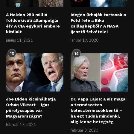
A Holdon 250 millió
Idegen űrhajók tartanak a
földönkívüli állampolgár
Föld felé a Bika
él? A CIA egykori embere
csillagképből? A NASA
kitálalt
ijesztő felvételei
június 11, 2021
január 19, 2020
13
14
Joe Biden kicsinálhatja
Dr. Papp Lajos: a víz maga
Orbán Viktort – igaz
a természetes
pörölycsapás vár
koleszterincsökkentő –
Magyarországra?
ha ezt tudná mindenki,
alig lenne betegség
február 17, 2021
február 3, 2020