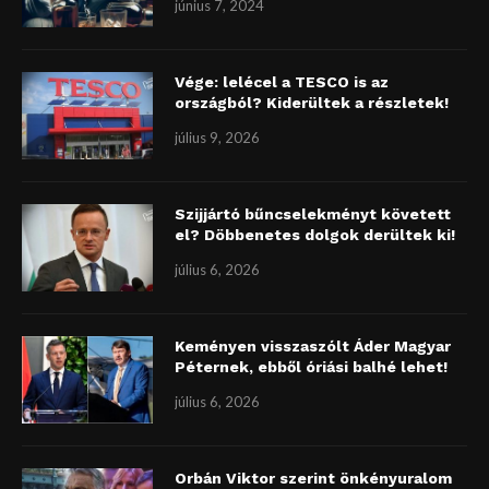
június 7, 2024
Vége: lelécel a TESCO is az
országból? Kiderültek a részletek!
július 9, 2026
Szijjártó bűncselekményt követett
el? Döbbenetes dolgok derültek ki!
július 6, 2026
Keményen visszaszólt Áder Magyar
Péternek, ebből óriási balhé lehet!
július 6, 2026
Orbán Viktor szerint önkényuralom