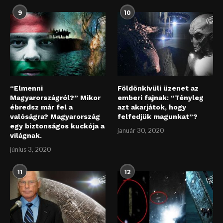
9
10
“Elmenni
Földönkívüli üzenet az
Magyarországról?” Mikor
emberi fajnak: “Tényleg
ébredsz már fel a
azt akarjátok, hogy
valóságra? Magyarország
felfedjük magunkat”?
egy biztonságos kuckója a
január 30, 2020
világnak.
június 3, 2020
11
12