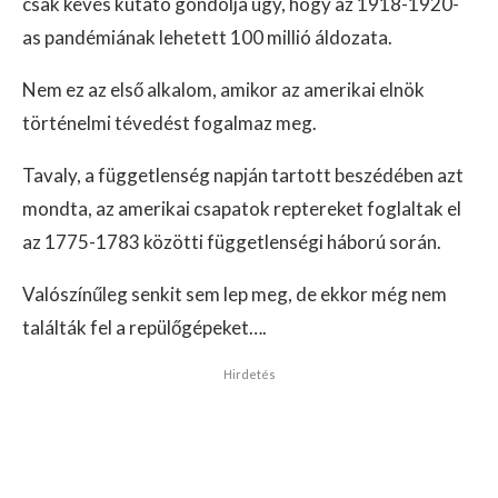
csak kevés kutató gondolja úgy, hogy az 1918-1920-
as pandémiának lehetett 100 millió áldozata.
Nem ez az első alkalom, amikor az amerikai elnök
történelmi tévedést fogalmaz meg.
Tavaly, a függetlenség napján tartott beszédében azt
mondta, az amerikai csapatok reptereket foglaltak el
az 1775-1783 közötti függetlenségi háború során.
Valószínűleg senkit sem lep meg, de ekkor még nem
találták fel a repülőgépeket….
Hirdetés