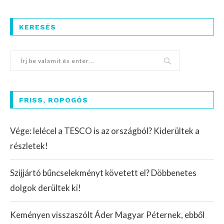
KERESÉS
FRISS, ROPOGÓS
Vége: lelécel a TESCO is az országból? Kiderültek a
részletek!
Szijjártó bűncselekményt követett el? Döbbenetes
dolgok derültek ki!
Keményen visszaszólt Áder Magyar Péternek, ebből