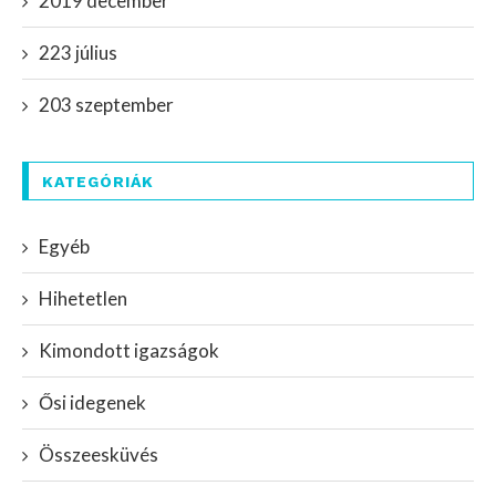
2019 december
223 július
203 szeptember
KATEGÓRIÁK
Egyéb
Hihetetlen
Kimondott igazságok
Ősi idegenek
Összeesküvés