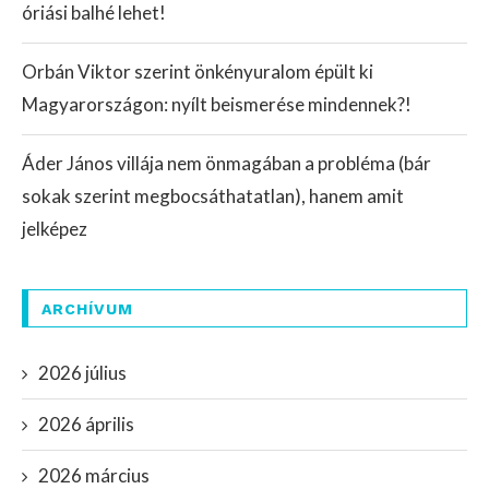
óriási balhé lehet!
Orbán Viktor szerint önkényuralom épült ki
Magyarországon: nyílt beismerése mindennek?!
Áder János villája nem önmagában a probléma (bár
sokak szerint megbocsáthatatlan), hanem amit
jelképez
ARCHÍVUM
2026 július
2026 április
2026 március