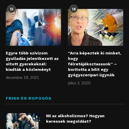
15
16
Egyre több szívizom
“Arra képeztek ki minket,
gyulladás jelentkezett az
hogy
oltott gyerekeknél:
félretájékoztassunk” –
kiadták a közleményt
borította a bilit egy
gyógyszeripari ügynök
december 18, 2021
július 3, 2020
FRISS ÉS ROPOGÓS
Mi az alkoholizmus? Hogyan
keressek megoldást?