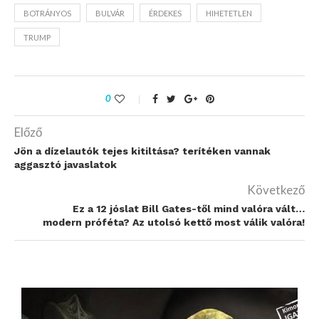
BOTRÁNYOS
BULVÁR
ÉRDEKES
HIHETETLEN
TRUMP
0
Előző
Jön a dízelautók tejes kitiltása? terítéken vannak
aggasztó javaslatok
Következő
Ez a 12 jóslat Bill Gates-től mind valóra vált…
modern próféta? Az utolsó kettő most válik valóra!