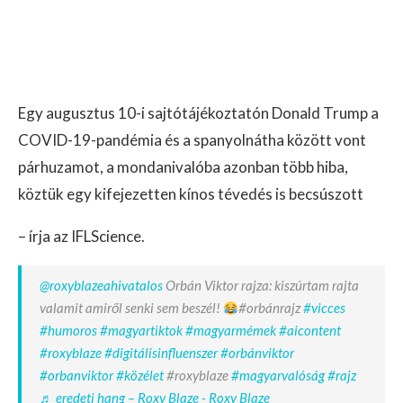
Egy augusztus 10-i sajtótájékoztatón Donald Trump a
COVID-19-pandémia és a spanyolnátha között vont
párhuzamot, a mondanivalóba azonban több hiba,
köztük egy kifejezetten kínos tévedés is becsúszott
– írja az IFLScience.
@roxyblazeahivatalos
Orbán Viktor rajza: kiszúrtam rajta
valamit amiről senki sem beszél!
#orbánrajz
#vicces
#humoros
#magyartiktok
#magyarmémek
#aicontent
#roxyblaze
#digitálisinfluenszer
#orbánviktor
#orbanviktor
#közélet
#roxyblaze
#magyarvalóság
#rajz
♬ eredeti hang – Roxy Blaze - Roxy Blaze