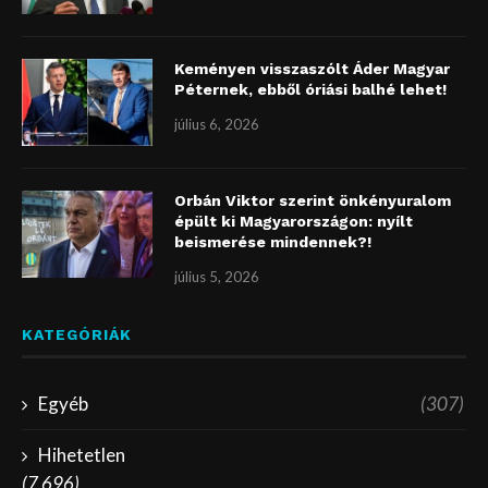
Keményen visszaszólt Áder Magyar
Péternek, ebből óriási balhé lehet!
július 6, 2026
Orbán Viktor szerint önkényuralom
épült ki Magyarországon: nyílt
beismerése mindennek?!
július 5, 2026
KATEGÓRIÁK
Egyéb
(307)
Hihetetlen
(7 696)