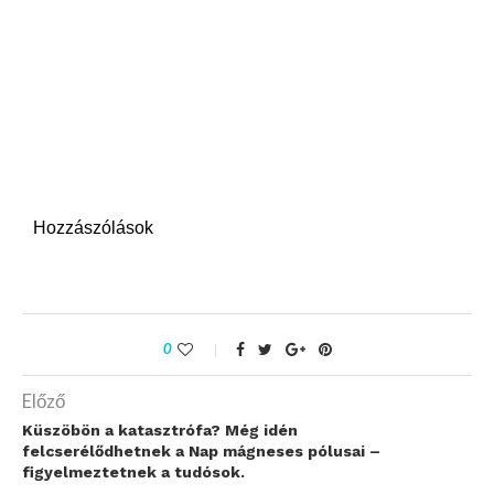
Hozzászólások
0
Előző
Küszöbön a katasztrófa? Még idén
felcserélődhetnek a Nap mágneses pólusai –
figyelmeztetnek a tudósok.