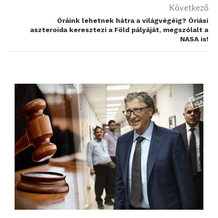
Következő
Óráink lehetnek hátra a világvégéig? Óriási
aszteroida keresztezi a Föld pályáját, megszólalt a
NASA is!