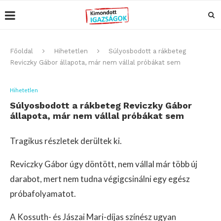
Főoldal
Hihetetlen
Súlyosbodott a rákbeteg
Reviczky Gábor állapota, már nem vállal próbákat sem
Hihetetlen
Súlyosbodott a rákbeteg Reviczky Gábor
állapota, már nem vállal próbákat sem
Tragikus részletek derültek ki.
Reviczky Gábor úgy döntött, nem vállal már több új
darabot, mert nem tudna végigcsinálni egy egész
próbafolyamatot.
A Kossuth- és Jászai Mari-díjas színész ugyan