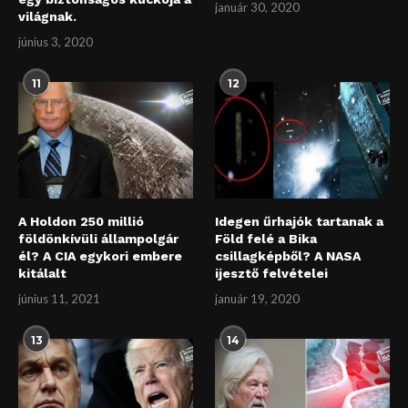
január 30, 2020
világnak.
június 3, 2020
11
12
A Holdon 250 millió
Idegen űrhajók tartanak a
földönkívüli állampolgár
Föld felé a Bika
él? A CIA egykori embere
csillagképből? A NASA
kitálalt
ijesztő felvételei
június 11, 2021
január 19, 2020
13
14