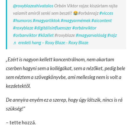
@roxyblazeahivatalos
Orbán Viktor rajza: kiszúrtam rajta
valamit amiről senki sem beszél!
#orbánrajz
#vicces
#humoros
#magyartiktok
#magyarmémek
#aicontent
#roxyblaze
#digitálisinfluenszer
#orbánviktor
#orbanviktor
#közélet
#roxyblaze
#magyarvalóság
#rajz
♬ eredeti hang – Roxy Blaze - Roxy Blaze
„Ezért is nagyon kellett koncentrálnom, nem akartam
cserben hagyni sem a kollégákat, sem a nézőket, pedig bele
sem néztem a szövegkönyvbe, ami mellesleg nem is volt a
kezdetektől.
De annyira enyém ez a szerep, hogy úgy látszik, nincs is rá
szükség!”
– tette hozzá.