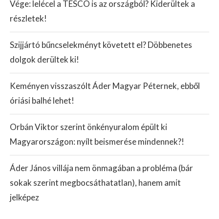
Vége: lelécel a TESCO is az országból? Kiderültek a
részletek!
Szijjártó bűncselekményt követett el? Döbbenetes
dolgok derültek ki!
Keményen visszaszólt Áder Magyar Péternek, ebből
óriási balhé lehet!
Orbán Viktor szerint önkényuralom épült ki
Magyarországon: nyílt beismerése mindennek?!
Áder János villája nem önmagában a probléma (bár
sokak szerint megbocsáthatatlan), hanem amit
jelképez