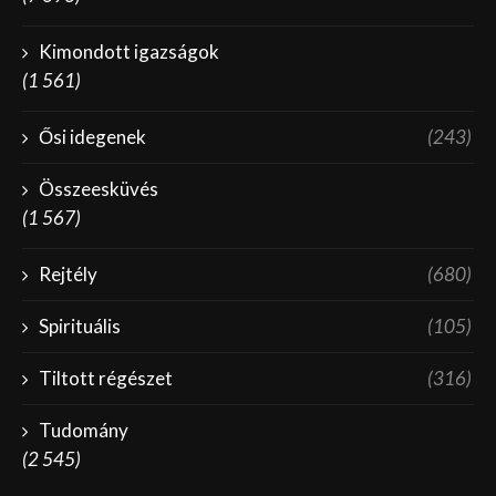
Kimondott igazságok
(1 561)
Ősi idegenek
(243)
Összeesküvés
(1 567)
Rejtély
(680)
Spirituális
(105)
Tiltott régészet
(316)
Tudomány
(2 545)