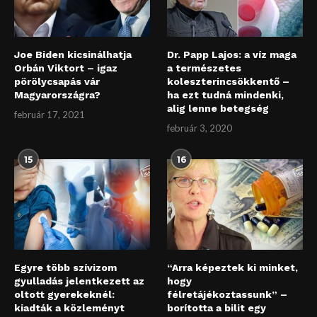
Joe Biden kicsinálhatja
Dr. Papp Lajos: a víz maga
Orbán Viktort – igaz
a természetes
pörölycsapás vár
koleszterincsökkentő –
Magyarországra?
ha ezt tudná mindenki,
alig lenne betegség
február 17, 2021
február 3, 2020
15
16
Egyre több szívizom
“Arra képeztek ki minket,
gyulladás jelentkezett az
hogy
oltott gyerekeknél:
félretájékoztassunk” –
kiadták a közleményt
borította a bilit egy