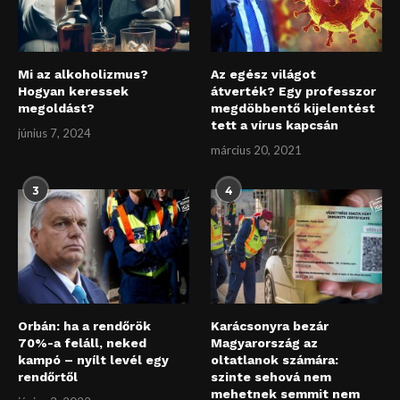
Mi az alkoholizmus?
Az egész világot
Hogyan keressek
átverték? Egy professzor
megoldást?
megdöbbentő kijelentést
tett a vírus kapcsán
június 7, 2024
március 20, 2021
3
4
Orbán: ha a rendőrök
Karácsonyra bezár
70%-a feláll, neked
Magyarország az
kampó – nyílt levél egy
oltatlanok számára:
rendőrtől
szinte sehová nem
mehetnek semmit nem