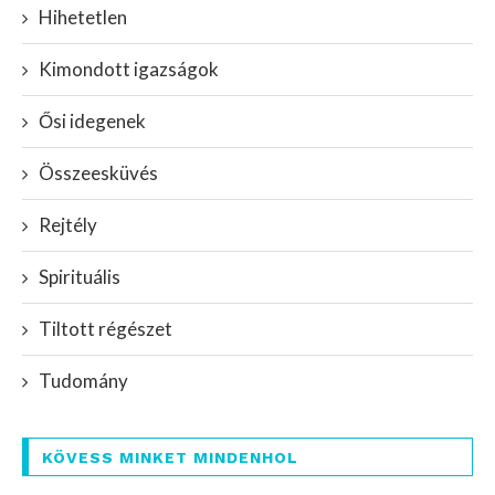
Hihetetlen
Kimondott igazságok
Ősi idegenek
Összeesküvés
Rejtély
Spirituális
Tiltott régészet
Tudomány
KÖVESS MINKET MINDENHOL