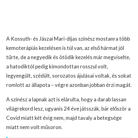
A Kossuth- és Jászai Mari-díjas színész mostanra több
kemoterápiás kezelésen is túl van, az első hármat jól
tűrte, de a negyedik és ötödik kezelés már megviselte,
a hatodiktól pedig kimondottan rosszul volt,
legyengült, szédült, sorozatos ájulásai voltak, és sokat
romlott az állapota – végre azonban jobban érzi magát.
A színész a lapnak azt is elárulta, hogy a darab lassan
világrekord lesz, ugyanis 24 éve játsszák, bár először a
Covid miatt két évig nem, majd tavaly a betegsége
miatt nem volt műsoron.