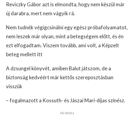
Reviczky Gábor azt is elmondta, hogy nem készül már
új darabra, mert nem vágyik rá.
Nem tudnék végigcsinálni egy egész próbafolyamatot,
nem leszek már olyan, mint a betegségem előtt, és én
ezt elfogadtam. Viszem tovább, ami volt, a Képzelt
beteg mellett itt
A dzsungel könyvét, amiben Balut játszom, de a
biztonság kedvéért már kettős szereposztásban
visszük
– fogalmazott a Kossuth- és Jászai Mari-díjas színész.
Hirdetés