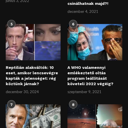
június 3, 2022
csinálhatnak majd?!
december 4, 2021
5
6
Reptilián alakváltók: 10
A WHO valamennyi
eset, amikor lencsevégre
emlékeztető oltás
kapták a jelenséget: rég
program leállítását
köztünk járnak?
követeli 2022 végéig?
december 30, 2024
szeptember 9, 2021
7
8