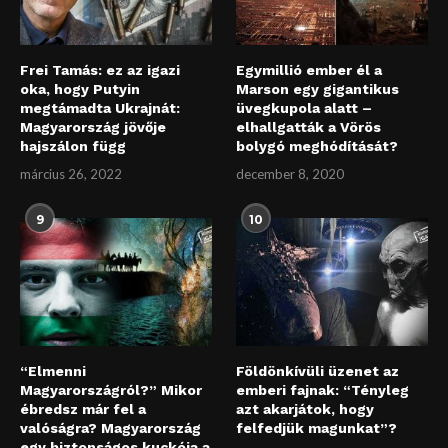
Frei Tamás: ez az igazi
Egymillió ember él a
oka, hogy Putyin
Marson egy gigantikus
megtámadta Ukrajnát:
üvegkupola alatt –
Magyarország jövője
elhallgatták a Vörös
hajszálon függ
bolygó meghódítását?
március 26, 2022
december 8, 2020
9
10
“Elmenni
Földönkívüli üzenet az
Magyarországról?” Mikor
emberi fajnak: “Tényleg
ébredsz már fel a
azt akarjátok, hogy
valóságra? Magyarország
felfedjük magunkat”?
egy biztonságos kuckója a