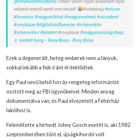
@roxyblazeahivatalos
Orbán Viktor rajza: kiszúrtam rajta
valamit amiről senki sem beszél!
#orbánrajz
#vicces
#humoros
#magyartiktok
#magyarmémek
#aicontent
#roxyblaze
#digitálisinfluenszer
#orbánviktor
#orbanviktor
#közélet
#roxyblaze
#magyarvalóság
#rajz
♬ eredeti hang – Roxy Blaze - Roxy Blaze
Ezek a degenerált, beteg emberek nem a lányok,
sokkal inkább a fiúk iránt érdeklődtek.
Egy Paul nevű belső forrás rengeteg információt
osztott meg az FBI ügynökeivel. Minden anyag
dokumentálva van, és Paul elvezetett a Fehérház
lakóihoz is.
Felemlítette a hírhedt Johny Gosch esetét is, aki 1982
szeptemberében tűnt el, újságkihordó volt