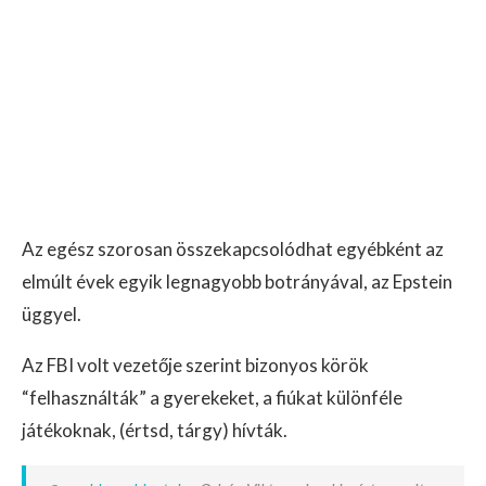
Az egész szorosan összekapcsolódhat egyébként az
elmúlt évek egyik legnagyobb botrányával, az Epstein
üggyel.
Az FBI volt vezetője szerint bizonyos körök
“felhasználták” a gyerekeket, a fiúkat különféle
játékoknak, (értsd, tárgy) hívták.