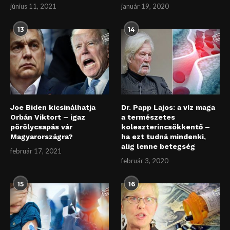
június 11, 2021
január 19, 2020
13
14
Joe Biden kicsinálhatja
Dr. Papp Lajos: a víz maga
Orbán Viktort – igaz
a természetes
pörölycsapás vár
koleszterincsökkentő –
Magyarországra?
ha ezt tudná mindenki,
alig lenne betegség
február 17, 2021
február 3, 2020
15
16