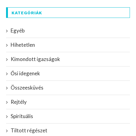
KATEGÓRIÁK
Egyéb
Hihetetlen
Kimondott igazságok
Ősi idegenek
Összeesküvés
Rejtély
Spirituális
Tiltott régészet