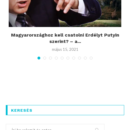
Magyarországhoz kell csatolni Erdélyt Putyin
V
szerint? – a...
május 15, 2021
KERESÉS