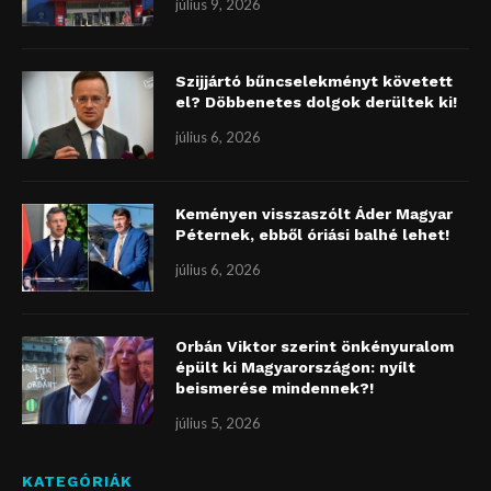
július 9, 2026
Szijjártó bűncselekményt követett
el? Döbbenetes dolgok derültek ki!
július 6, 2026
Keményen visszaszólt Áder Magyar
Péternek, ebből óriási balhé lehet!
július 6, 2026
Orbán Viktor szerint önkényuralom
épült ki Magyarországon: nyílt
beismerése mindennek?!
július 5, 2026
KATEGÓRIÁK