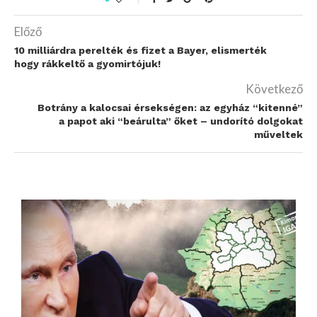
Előző
10 milliárdra perelték és fizet a Bayer, elismerték
hogy rákkeltő a gyomirtójuk!
Következő
Botrány a kalocsai érsekségen: az egyház “kitenné”
a papot aki “beárulta” őket – undorító dolgokat
műveltek