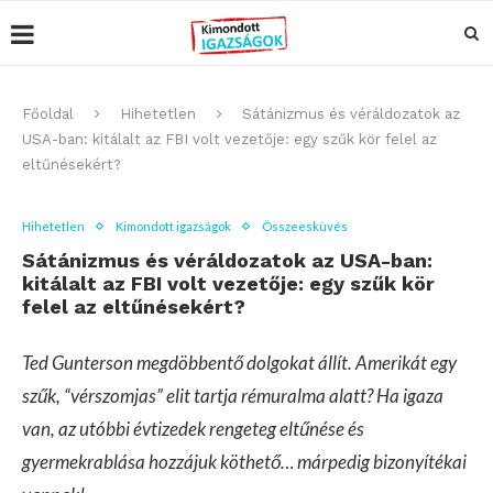
Főoldal
Hihetetlen
Sátánizmus és véráldozatok az
USA-ban: kitálalt az FBI volt vezetője: egy szűk kör felel az
eltűnésekért?
Hihetetlen
Kimondott igazságok
Összeesküvés
Sátánizmus és véráldozatok az USA-ban:
kitálalt az FBI volt vezetője: egy szűk kör
felel az eltűnésekért?
Ted Gunterson megdöbbentő dolgokat állít. Amerikát egy
szűk, “vérszomjas” elit tartja rémuralma alatt? Ha igaza
van, az utóbbi évtizedek rengeteg eltűnése és
gyermekrablása hozzájuk köthető… márpedig bizonyítékai