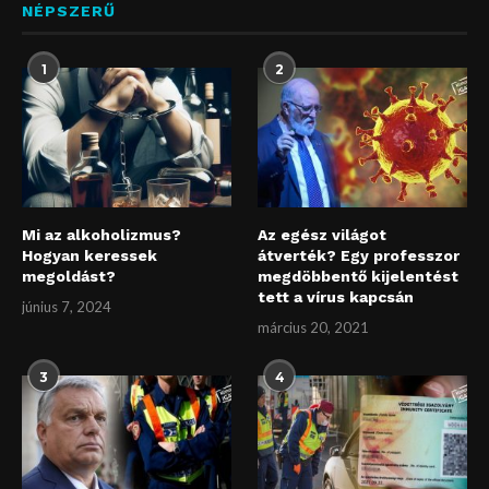
NÉPSZERŰ
1
2
Mi az alkoholizmus?
Az egész világot
Hogyan keressek
átverték? Egy professzor
megoldást?
megdöbbentő kijelentést
tett a vírus kapcsán
június 7, 2024
március 20, 2021
3
4