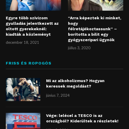
Egyre több szívizom
“Arra képeztek ki minket,
gyulladás jelentkezett az
hogy
oltott gyerekeknél:
félretájékoztassunk” –
kiadták a közleményt
borította a bilit egy
gyógyszeripari ügynök
december 18, 2021
július 3, 2020
FRISS ÉS ROPOGÓS
Mi az alkoholizmus? Hogyan
keressek megoldást?
június 7, 2024
Vége: lelécel a TESCO is az
országból? Kiderültek a részletek!