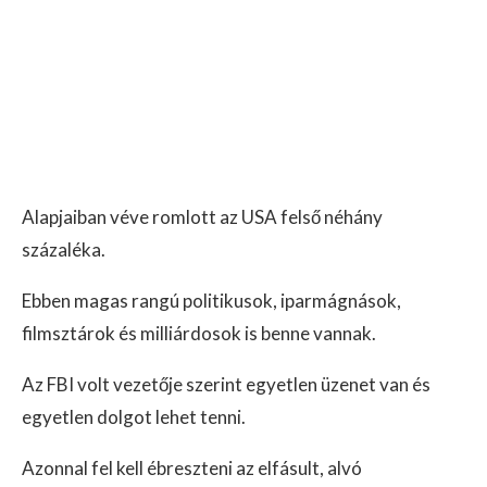
Alapjaiban véve romlott az USA felső néhány
százaléka.
Ebben magas rangú politikusok, iparmágnások,
filmsztárok és milliárdosok is benne vannak.
Az FBI volt vezetője szerint egyetlen üzenet van és
egyetlen dolgot lehet tenni.
Azonnal fel kell ébreszteni az elfásult, alvó