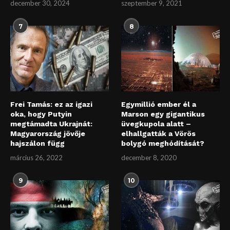
december 30, 2024
szeptember 9, 2021
7
8
Frei Tamás: ez az igazi
Egymillió ember él a
oka, hogy Putyin
Marson egy gigantikus
megtámadta Ukrajnát:
üvegkupola alatt –
Magyarország jövője
elhallgatták a Vörös
hajszálon függ
bolygó meghódítását?
március 26, 2022
december 8, 2020
9
10