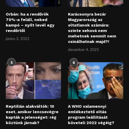
Orbán: ha a rendőrök
Karácsonyra bezár
70%-a feláll, neked
Magyarország az
kampó – nyílt levél egy
oltatlanok számára:
rendőrtől
szinte sehová nem
mehetnek semmit nem
június 3, 2022
csinálhatnak majd?!
december 4, 2021
5
6
Reptilián alakváltók: 10
A WHO valamennyi
eset, amikor lencsevégre
emlékeztető oltás
kapták a jelenséget: rég
program leállítását
köztünk járnak?
követeli 2022 végéig?