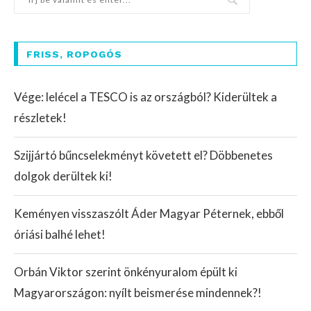
FRISS, ROPOGÓS
Vége: lelécel a TESCO is az országból? Kiderültek a
részletek!
Szijjártó bűncselekményt követett el? Döbbenetes
dolgok derültek ki!
Keményen visszaszólt Áder Magyar Péternek, ebből
óriási balhé lehet!
Orbán Viktor szerint önkényuralom épült ki
Magyarországon: nyílt beismerése mindennek?!