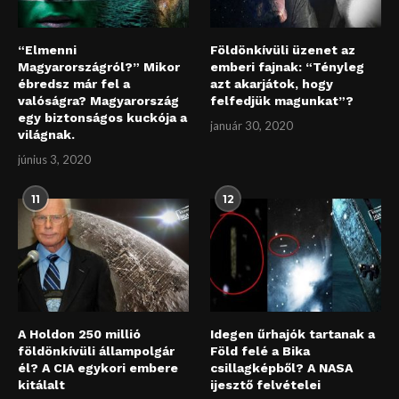
“Elmenni
Földönkívüli üzenet az
Magyarországról?” Mikor
emberi fajnak: “Tényleg
ébredsz már fel a
azt akarjátok, hogy
valóságra? Magyarország
felfedjük magunkat”?
egy biztonságos kuckója a
január 30, 2020
világnak.
június 3, 2020
11
12
A Holdon 250 millió
Idegen űrhajók tartanak a
földönkívüli állampolgár
Föld felé a Bika
él? A CIA egykori embere
csillagképből? A NASA
kitálalt
ijesztő felvételei