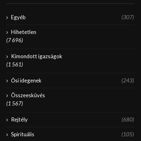
Egyéb
(307)
Hihetetlen
(7 696)
Kimondott igazságok
(1 561)
Ősi idegenek
(243)
Összeesküvés
(1 567)
Rejtély
(680)
Spirituális
(105)