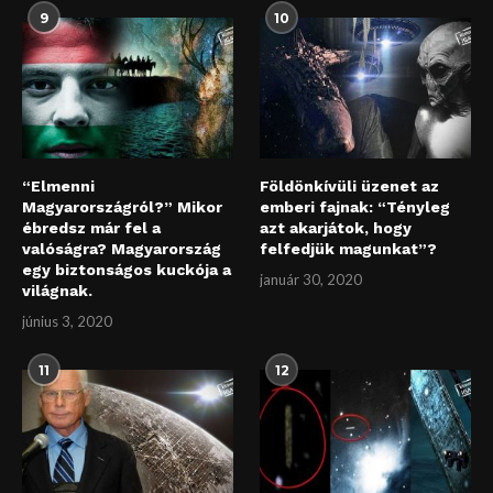
9
10
“Elmenni
Földönkívüli üzenet az
Magyarországról?” Mikor
emberi fajnak: “Tényleg
ébredsz már fel a
azt akarjátok, hogy
valóságra? Magyarország
felfedjük magunkat”?
egy biztonságos kuckója a
január 30, 2020
világnak.
június 3, 2020
11
12