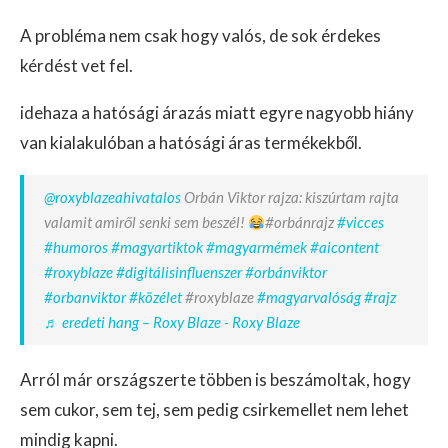
A probléma nem csak hogy valós, de sok érdekes
kérdést vet fel.
idehaza a hatósági árazás miatt egyre nagyobb hiány
van kialakulóban a hatósági áras termékekből.
@roxyblazeahivatalos
Orbán Viktor rajza: kiszúrtam rajta
valamit amiről senki sem beszél!
#orbánrajz
#vicces
#humoros
#magyartiktok
#magyarmémek
#aicontent
#roxyblaze
#digitálisinfluenszer
#orbánviktor
#orbanviktor
#közélet
#roxyblaze
#magyarvalóság
#rajz
♬ eredeti hang – Roxy Blaze - Roxy Blaze
Arról már országszerte többen is beszámoltak, hogy
sem cukor, sem tej, sem pedig csirkemellet nem lehet
mindig kapni.