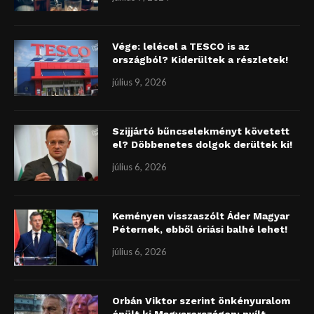
Vége: lelécel a TESCO is az
országból? Kiderültek a részletek!
július 9, 2026
Szijjártó bűncselekményt követett
el? Döbbenetes dolgok derültek ki!
július 6, 2026
Keményen visszaszólt Áder Magyar
Péternek, ebből óriási balhé lehet!
július 6, 2026
Orbán Viktor szerint önkényuralom