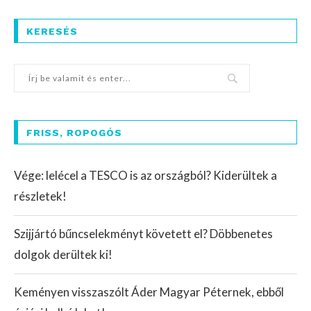
KERESÉS
FRISS, ROPOGÓS
Vége: lelécel a TESCO is az országból? Kiderültek a
részletek!
Szijjártó bűncselekményt követett el? Döbbenetes
dolgok derültek ki!
Keményen visszaszólt Áder Magyar Péternek, ebből