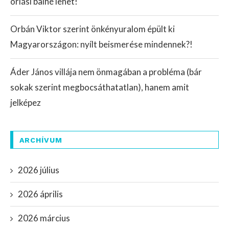
óriási balhé lehet!
Orbán Viktor szerint önkényuralom épült ki
Magyarországon: nyílt beismerése mindennek?!
Áder János villája nem önmagában a probléma (bár
sokak szerint megbocsáthatatlan), hanem amit
jelképez
ARCHÍVUM
2026 július
2026 április
2026 március