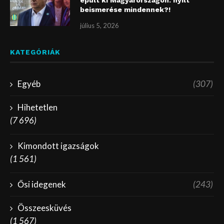
épült ki Magyarországon: nyílt
beismerése mindennek?!
július 5, 2026
KATEGÓRIÁK
Egyéb
(307)
Hihetetlen
(7 696)
Kimondott igazságok
(1 561)
Ősi idegenek
(243)
Összeesküvés
(1 567)