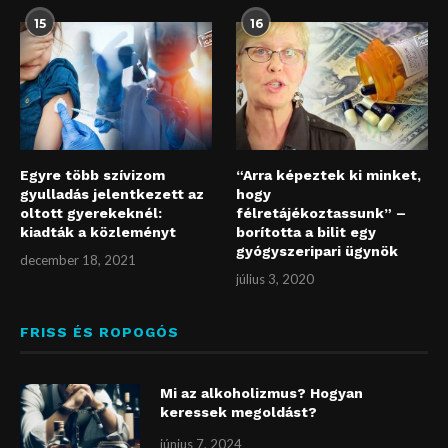
15
16
Egyre több szívizom
“Arra képeztek ki minket,
gyulladás jelentkezett az
hogy
oltott gyerekeknél:
félretájékoztassunk” –
kiadták a közleményt
borította a bilit egy
gyógyszeripari ügynök
december 18, 2021
július 3, 2020
FRISS ÉS ROPOGÓS
Mi az alkoholizmus? Hogyan
keressek megoldást?
június 7, 2024