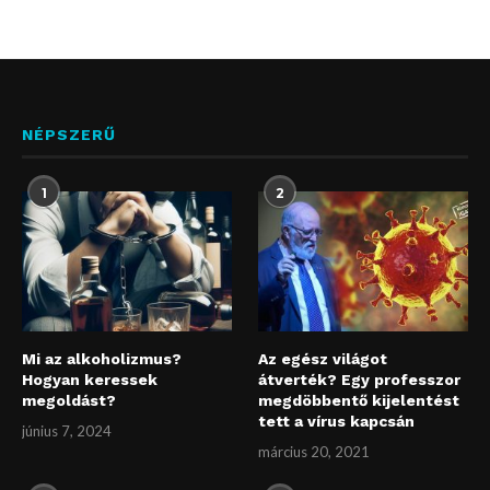
NÉPSZERŰ
1
2
Mi az alkoholizmus?
Az egész világot
Hogyan keressek
átverték? Egy professzor
megoldást?
megdöbbentő kijelentést
tett a vírus kapcsán
június 7, 2024
március 20, 2021