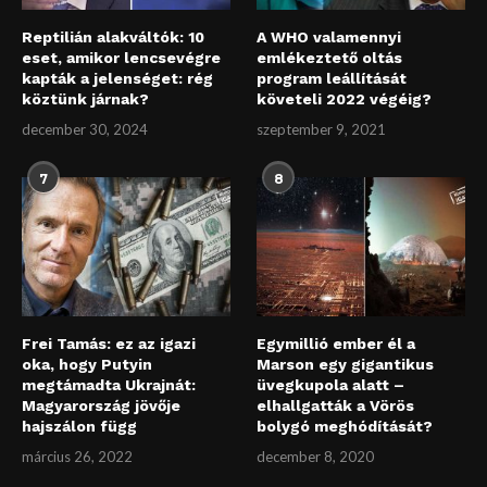
Reptilián alakváltók: 10
A WHO valamennyi
eset, amikor lencsevégre
emlékeztető oltás
kapták a jelenséget: rég
program leállítását
köztünk járnak?
követeli 2022 végéig?
december 30, 2024
szeptember 9, 2021
7
8
Frei Tamás: ez az igazi
Egymillió ember él a
oka, hogy Putyin
Marson egy gigantikus
megtámadta Ukrajnát:
üvegkupola alatt –
Magyarország jövője
elhallgatták a Vörös
hajszálon függ
bolygó meghódítását?
március 26, 2022
december 8, 2020