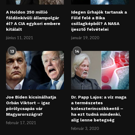
A Holdon 250 millió
Idegen űrhajók tartanak a
földönkívüli állampolgár
Föld felé a Bika
él? A CIA egykori embere
csillagképből? A NASA
kitálalt
ijesztő felvételei
június 11, 2021
január 19, 2020
13
14
Joe Biden kicsinálhatja
Dr. Papp Lajos: a víz maga
Orbán Viktort – igaz
a természetes
pörölycsapás vár
koleszterincsökkentő –
Magyarországra?
ha ezt tudná mindenki,
alig lenne betegség
február 17, 2021
február 3, 2020