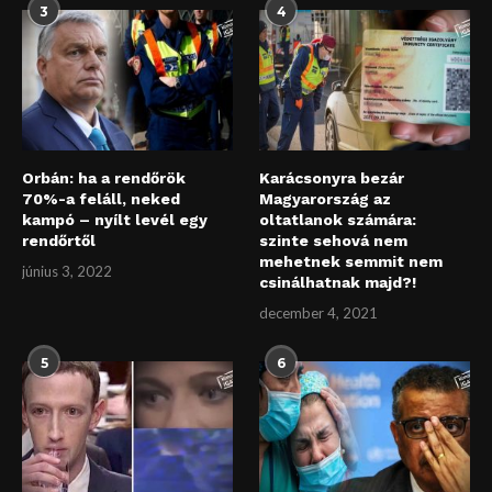
3
4
Orbán: ha a rendőrök
Karácsonyra bezár
70%-a feláll, neked
Magyarország az
kampó – nyílt levél egy
oltatlanok számára:
rendőrtől
szinte sehová nem
mehetnek semmit nem
június 3, 2022
csinálhatnak majd?!
december 4, 2021
5
6