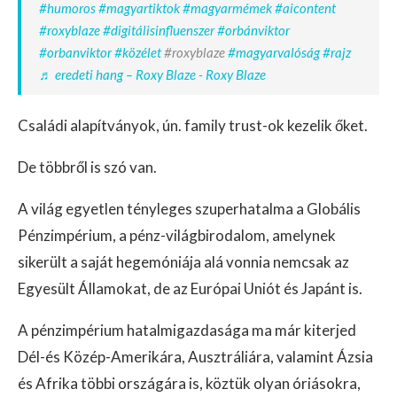
#humoros
#magyartiktok
#magyarmémek
#aicontent
#roxyblaze
#digitálisinfluenszer
#orbánviktor
#orbanviktor
#közélet
#roxyblaze
#magyarvalóság
#rajz
♬ eredeti hang – Roxy Blaze - Roxy Blaze
Családi alapítványok, ún. family trust-ok kezelik őket.
De többről is szó van.
A világ egyetlen tényleges szuperhatalma a Globális
Pénzimpérium, a pénz-világbirodalom, amelynek
sikerült a saját hegemóniája alá vonnia nemcsak az
Egyesült Államokat, de az Európai Uniót és Japánt is.
A pénzimpérium hatalmigazdasága ma már kiterjed
Dél-és Közép-Amerikára, Ausztráliára, valamint Ázsia
és Afrika többi országára is, köztük olyan óriásokra,