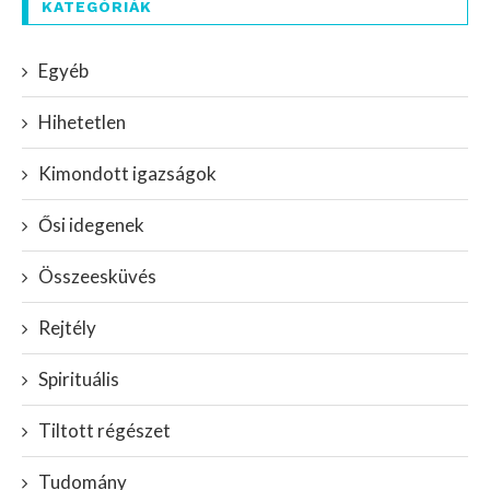
KATEGÓRIÁK
Egyéb
Hihetetlen
Kimondott igazságok
Ősi idegenek
Összeesküvés
Rejtély
Spirituális
Tiltott régészet
Tudomány