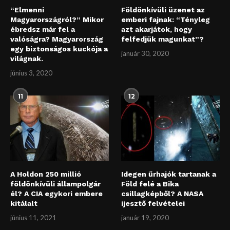
“Elmenni
Földönkívüli üzenet az
Magyarországról?” Mikor
emberi fajnak: “Tényleg
ébredsz már fel a
azt akarjátok, hogy
valóságra? Magyarország
felfedjük magunkat”?
egy biztonságos kuckója a
január 30, 2020
világnak.
június 3, 2020
11
12
A Holdon 250 millió
Idegen űrhajók tartanak a
földönkívüli állampolgár
Föld felé a Bika
él? A CIA egykori embere
csillagképből? A NASA
kitálalt
ijesztő felvételei
június 11, 2021
január 19, 2020