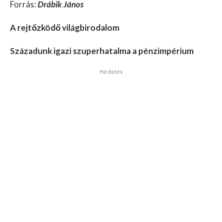
Forrás:
Drábik János
A rejtőzködő világbirodalom
Századunk igazi szuperhatalma a pénzimpérium
Hirdetés