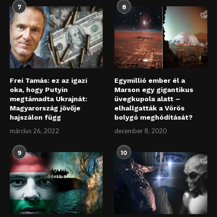
7
8
Frei Tamás: ez az igazi
Egymillió ember él a
oka, hogy Putyin
Marson egy gigantikus
megtámadta Ukrajnát:
üvegkupola alatt –
Magyarország jövője
elhallgatták a Vörös
hajszálon függ
bolygó meghódítását?
március 26, 2022
december 8, 2020
9
10