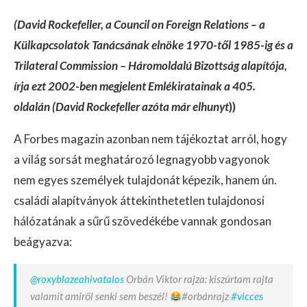
(David Rockefeller, a Council on Foreign Relations – a
Külkapcsolatok Tanácsának elnöke 1970-től 1985-ig és a
Trilateral Commission – Háromoldalú Bizottság alapítója,
írja ezt 2002-ben megjelent Emlékiratainak a 405.
oldalán (David Rockefeller azóta már elhunyt
))
A Forbes magazin azonban nem tájékoztat arról, hogy
a világ sorsát meghatározó legnagyobb vagyonok
nem egyes személyek tulajdonát képezik, hanem ún.
családi alapítványok áttekinthetetlen tulajdonosi
hálózatának a sűrű szövedékébe vannak gondosan
beágyazva:
@roxyblazeahivatalos
Orbán Viktor rajza: kiszúrtam rajta
valamit amiről senki sem beszél!
#orbánrajz
#vicces