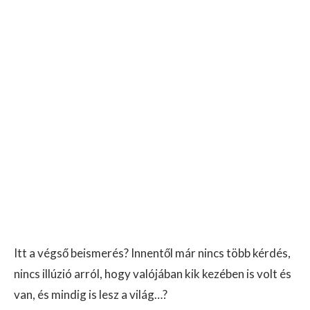
Itt a végső beismerés? Innentől már nincs több kérdés,
nincs illúzió arról, hogy valójában kik kezében is volt és
van, és mindig is lesz a világ…?