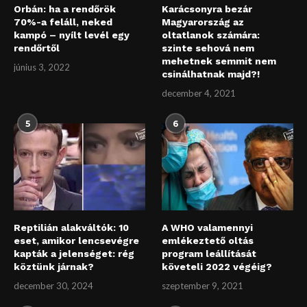
Orbán: ha a rendőrök
Karácsonyra bezár
70%-a feláll, neked
Magyarország az
kampó – nyílt levél egy
oltatlanok számára:
rendőrtől
szinte sehová nem
mehetnek semmit nem
június 3, 2022
csinálhatnak majd?!
december 4, 2021
5
6
Reptilián alakváltók: 10
A WHO valamennyi
eset, amikor lencsevégre
emlékeztető oltás
kapták a jelenséget: rég
program leállítását
köztünk járnak?
követeli 2022 végéig?
december 30, 2024
szeptember 9, 2021