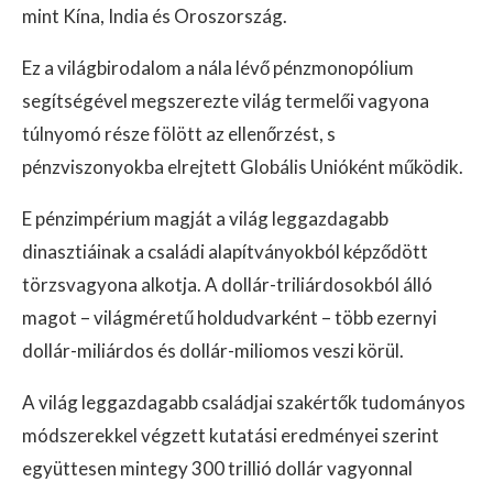
mint Kína, India és Oroszország.
Ez a világbirodalom a nála lévő pénzmonopólium
segítségével megszerezte világ termelői vagyona
túlnyomó része fölött az ellenőrzést, s
pénzviszonyokba elrejtett Globális Unióként működik.
E pénzimpérium magját a világ leggazdagabb
dinasztiáinak a családi alapítványokból képződött
törzsvagyona alkotja. A dollár-triliárdosokból álló
magot – világméretű holdudvarként – több ezernyi
dollár-miliárdos és dollár-miliomos veszi körül.
A világ leggazdagabb családjai szakértők tudományos
módszerekkel végzett kutatási eredményei szerint
együttesen mintegy 300 trillió dollár vagyonnal