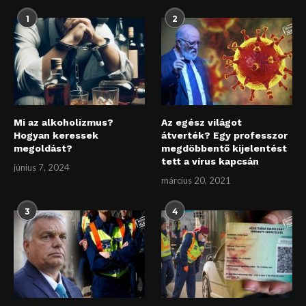
1
2
Mi az alkoholizmus?
Az egész világot
Hogyan keressek
átverték? Egy professzor
megoldást?
megdöbbentő kijelentést
tett a vírus kapcsán
június 7, 2024
március 20, 2021
3
4