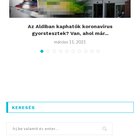
y
Az Aldiban kaphatók koronavírus
S
gyorstesztek? Van, ahol már...
március 11, 2021
KERESÉS