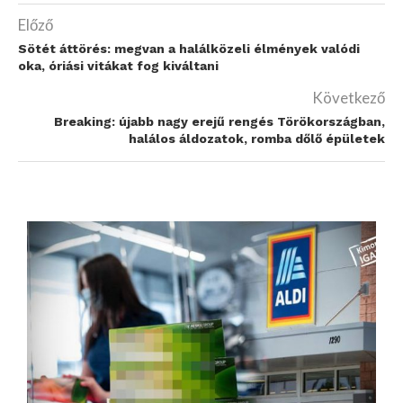
Előző
Sötét áttörés: megvan a halálközeli élmények valódi
oka, óriási vitákat fog kiváltani
Következő
Breaking: újabb nagy erejű rengés Törökországban,
halálos áldozatok, romba dőlő épületek