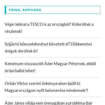
FRISS, ROPOGÓS
Vége: lelécel a TESCO is az országból? Kiderültek a
részletek!
Szijjártó bűncselekményt követett el? Döbbenetes
dolgok derültek ki!
Keményen visszaszólt Áder Magyar Péternek, ebből
óriási balhé lehet!
Orbán Viktor szerint önkényuralom épült ki
Magyarországon: nyílt beismerése mindennek?!
Áder János villája nem önmagában a probléma (bár