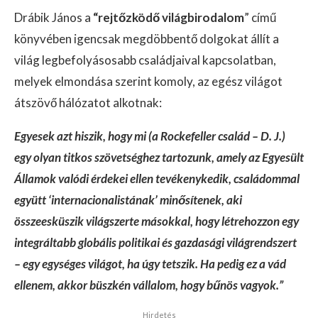
Drábik János a
“rejtőzködő világbirodalom
” című
könyvében igencsak megdöbbentő dolgokat állít a
világ legbefolyásosabb családjaival kapcsolatban,
melyek elmondása szerint komoly, az egész világot
átszövő hálózatot alkotnak:
Egyesek azt hiszik, hogy mi (a Rockefeller család – D. J.)
egy olyan titkos szövetséghez tartozunk, amely az Egyesült
Államok valódi érdekei ellen tevékenykedik, családommal
együtt ‘internacionalistának’ minősítenek, aki
összeesküszik világszerte másokkal, hogy létrehozzon egy
integráltabb globális politikai és gazdasági világrendszert
– egy egységes világot, ha úgy tetszik. Ha pedig ez a vád
ellenem, akkor büszkén vállalom, hogy bűnös vagyok.”
Hirdetés