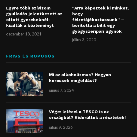
Egyre több szívizom
“Arra képeztek ki minket,
gyulladás jelentkezett az
hogy
oltott gyerekeknél:
félretájékoztassunk” –
kiadták a közleményt
borította a bilit egy
gyógyszeripari ügynök
december 18, 2021
július 3, 2020
FRISS ÉS ROPOGÓS
Mi az alkoholizmus? Hogyan
keressek megoldást?
június 7, 2024
Vége: lelécel a TESCO is az
országból? Kiderültek a részletek!
július 9, 2026