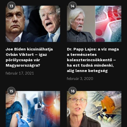
13
14
Joe Biden kicsinálhatja
Dr. Papp Lajos: a víz maga
Orbán Viktort – igaz
a természetes
pörölycsapás vár
koleszterincsökkentő –
Magyarországra?
ha ezt tudná mindenki,
alig lenne betegség
február 17, 2021
február 3, 2020
15
16