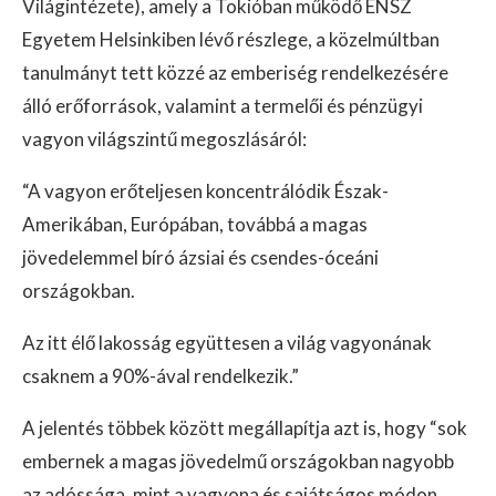
Világintézete), amely a Tokióban működő ENSZ
Egyetem Helsinkiben lévő részlege, a közelmúltban
tanulmányt tett közzé az emberiség rendelkezésére
álló erőforrások, valamint a termelői és pénzügyi
vagyon világszintű megoszlásáról:
“A vagyon erőteljesen koncentrálódik Észak-
Amerikában, Európában, továbbá a magas
jövedelemmel bíró ázsiai és csendes-óceáni
országokban.
Az itt élő lakosság együttesen a világ vagyonának
csaknem a 90%-ával rendelkezik.”
A jelentés többek között megállapítja azt is, hogy “sok
embernek a magas jövedelmű országokban nagyobb
az adóssága, mint a vagyona és sajátságos módon