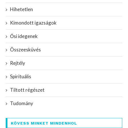
Hihetetlen
Kimondott igazságok
Ősi idegenek
Összeesküvés
Rejtély
Spirituális
Tiltott régészet
Tudomány
KÖVESS MINKET MINDENHOL