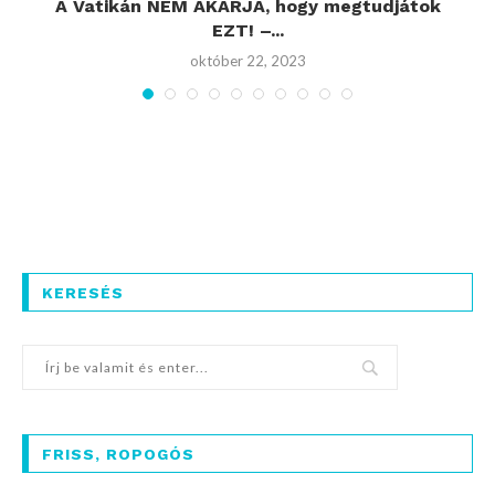
A Vatikán NEM AKARJA, hogy megtudjátok
2
EZT! –...
október 22, 2023
KERESÉS
FRISS, ROPOGÓS