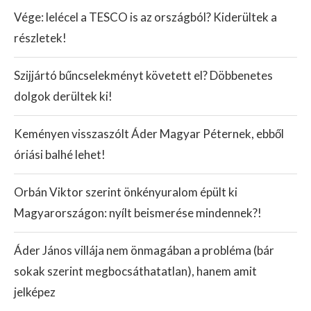
Vége: lelécel a TESCO is az országból? Kiderültek a
részletek!
Szijjártó bűncselekményt követett el? Döbbenetes
dolgok derültek ki!
Keményen visszaszólt Áder Magyar Péternek, ebből
óriási balhé lehet!
Orbán Viktor szerint önkényuralom épült ki
Magyarországon: nyílt beismerése mindennek?!
Áder János villája nem önmagában a probléma (bár
sokak szerint megbocsáthatatlan), hanem amit
jelképez