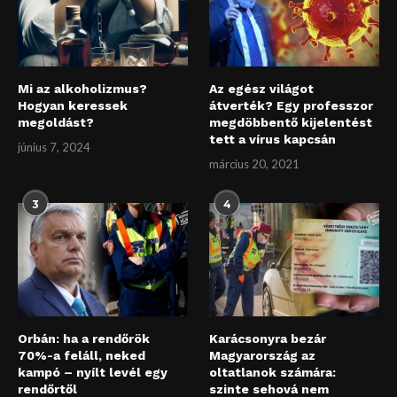
Mi az alkoholizmus?
Az egész világot
Hogyan keressek
átverték? Egy professzor
megoldást?
megdöbbentő kijelentést
tett a vírus kapcsán
június 7, 2024
március 20, 2021
3
4
Orbán: ha a rendőrök
Karácsonyra bezár
70%-a feláll, neked
Magyarország az
kampó – nyílt levél egy
oltatlanok számára:
rendőrtől
szinte sehová nem