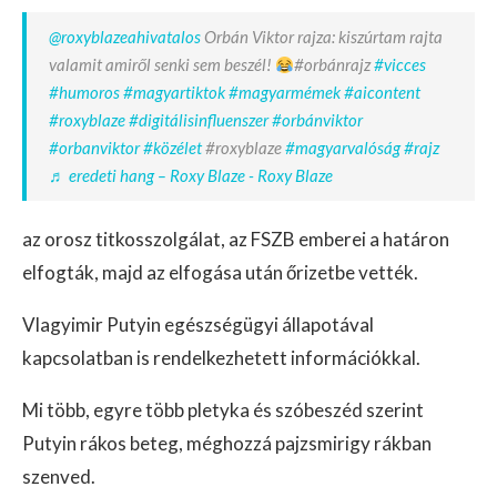
@roxyblazeahivatalos
Orbán Viktor rajza: kiszúrtam rajta
valamit amiről senki sem beszél!
#orbánrajz
#vicces
#humoros
#magyartiktok
#magyarmémek
#aicontent
#roxyblaze
#digitálisinfluenszer
#orbánviktor
#orbanviktor
#közélet
#roxyblaze
#magyarvalóság
#rajz
♬ eredeti hang – Roxy Blaze - Roxy Blaze
az orosz titkosszolgálat, az FSZB emberei a határon
elfogták, majd az elfogása után őrizetbe vették.
Vlagyimir Putyin egészségügyi állapotával
kapcsolatban is rendelkezhetett információkkal.
Mi több, egyre több pletyka és szóbeszéd szerint
Putyin rákos beteg, méghozzá pajzsmirigy rákban
szenved.