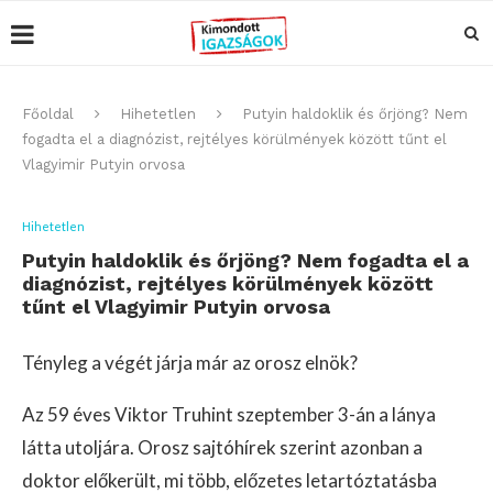
Főoldal
Hihetetlen
Putyin haldoklik és őrjöng? Nem
fogadta el a diagnózist, rejtélyes körülmények között tűnt el
Vlagyimir Putyin orvosa
Hihetetlen
Putyin haldoklik és őrjöng? Nem fogadta el a
diagnózist, rejtélyes körülmények között
tűnt el Vlagyimir Putyin orvosa
Tényleg a végét járja már az orosz elnök?
Az 59 éves Viktor Truhint szeptember 3-án a lánya
látta utoljára. Orosz sajtóhírek szerint azonban a
doktor előkerült, mi több, előzetes letartóztatásba