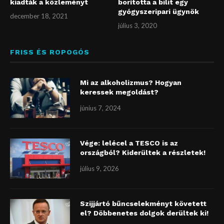
kiadták a közleményt
borította a bilit egy
gyógyszeripari ügynök
december 18, 2021
július 3, 2020
FRISS ÉS ROPOGÓS
Mi az alkoholizmus? Hogyan
keressek megoldást?
június 7, 2024
Vége: lelécel a TESCO is az
országból? Kiderültek a részletek!
július 9, 2026
Szijjártó bűncselekményt követett
el? Döbbenetes dolgok derültek ki!