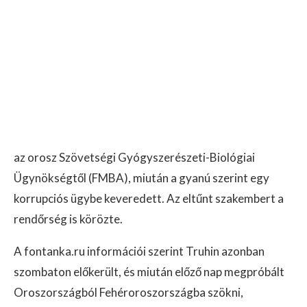
az orosz Szövetségi Gyógyszerészeti-Biológiai
Ügynökségtől (FMBA), miután a gyanú szerint egy
korrupciós ügybe keveredett. Az eltűnt szakembert a
rendőrség is körözte.
A fontanka.ru információi szerint Truhin azonban
szombaton előkerült, és miután előző nap megpróbált
Oroszországból Fehéroroszországba szökni,