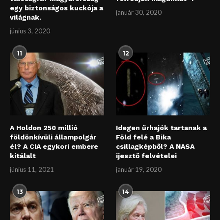
egy biztonságos kuckója a
január 30, 2020
világnak.
június 3, 2020
11
12
A Holdon 250 millió
Idegen űrhajók tartanak a
földönkívüli állampolgár
Föld felé a Bika
él? A CIA egykori embere
csillagképből? A NASA
kitálalt
ijesztő felvételei
június 11, 2021
január 19, 2020
13
14