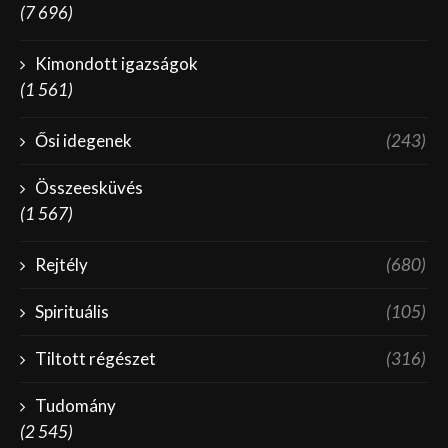
(7 696)
Kimondott igazságok
(1 561)
Ősi idegenek
(243)
Összeesküvés
(1 567)
Rejtély
(680)
Spirituális
(105)
Tiltott régészet
(316)
Tudomány
(2 545)