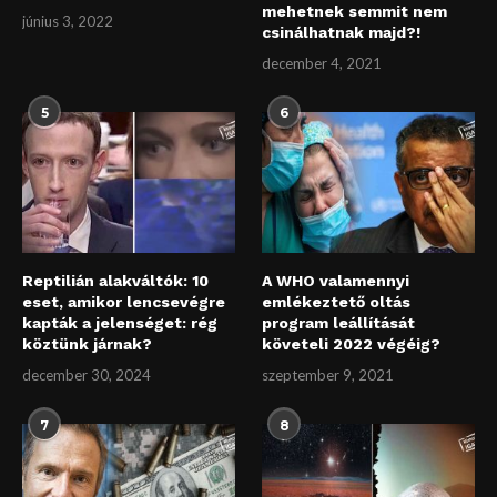
mehetnek semmit nem
június 3, 2022
csinálhatnak majd?!
december 4, 2021
5
6
Reptilián alakváltók: 10
A WHO valamennyi
eset, amikor lencsevégre
emlékeztető oltás
kapták a jelenséget: rég
program leállítását
köztünk járnak?
követeli 2022 végéig?
december 30, 2024
szeptember 9, 2021
7
8