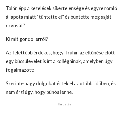
Talán épp a kezelések sikertelensége és egyre romló
állapota miatt “tüntette el” és büntette meg saját
orvosát?
Ki mit gondol erről?
Az felettébb érdekes, hogy Truhin az eltűnése előtt
egy búcsúlevelet is írt a kollégáinak, amelyben úgy
fogalmazott:
Szerinte nagy dolgokat értek el az utóbbi időben, és
nem érzi úgy, hogy bűnös lenne.
Hirdetés