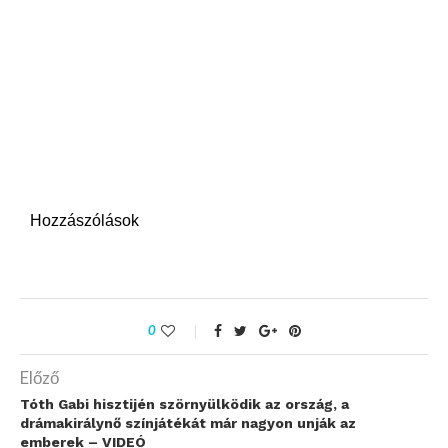
Hozzászólások
0
Előző
Tóth Gabi hisztijén szörnyülködik az ország, a
drámakirálynő színjátékát már nagyon unják az
emberek – VIDEÓ