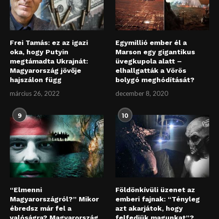
Frei Tamás: ez az igazi
Egymillió ember él a
oka, hogy Putyin
Marson egy gigantikus
megtámadta Ukrajnát:
üvegkupola alatt –
Magyarország jövője
elhallgatták a Vörös
hajszálon függ
bolygó meghódítását?
március 26, 2022
december 8, 2020
9
10
“Elmenni
Földönkívüli üzenet az
Magyarországról?” Mikor
emberi fajnak: “Tényleg
ébredsz már fel a
azt akarjátok, hogy
valóságra? Magyarország
felfedjük magunkat”?