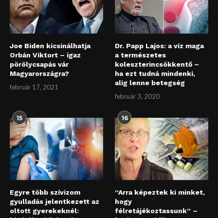
Joe Biden kicsinálhatja
Dr. Papp Lajos: a víz maga
Orbán Viktort – igaz
a természetes
pörölycsapás vár
koleszterincsökkentő –
Magyarországra?
ha ezt tudná mindenki,
alig lenne betegség
február 17, 2021
február 3, 2020
15
16
Egyre több szívizom
“Arra képeztek ki minket,
gyulladás jelentkezett az
hogy
oltott gyerekeknél:
félretájékoztassunk” –