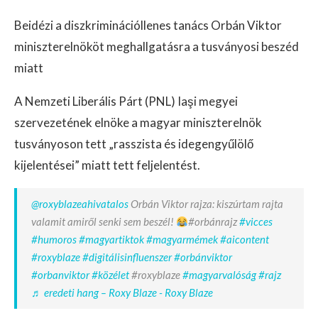
Beidézi a diszkriminációllenes tanács Orbán Viktor
miniszterelnököt meghallgatásra a tusványosi beszéd
miatt
A Nemzeti Liberális Párt (PNL) Iaşi megyei
szervezetének elnöke a magyar miniszterelnök
tusványoson tett „rasszista és idegengyűlölő
kijelentései” miatt tett feljelentést.
@roxyblazeahivatalos
Orbán Viktor rajza: kiszúrtam rajta
valamit amiről senki sem beszél!
#orbánrajz
#vicces
#humoros
#magyartiktok
#magyarmémek
#aicontent
#roxyblaze
#digitálisinfluenszer
#orbánviktor
#orbanviktor
#közélet
#roxyblaze
#magyarvalóság
#rajz
♬ eredeti hang – Roxy Blaze - Roxy Blaze