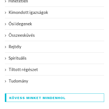
Hihetetlen
Kimondott igazságok
Ősi idegenek
Összeesküvés
Rejtély
Spirituális
Tiltott régészet
Tudomány
KÖVESS MINKET MINDENHOL