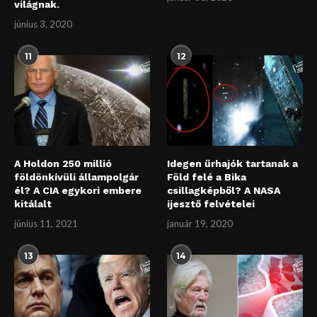
világnak.
június 3, 2020
11
12
A Holdon 250 millió
Idegen űrhajók tartanak a
földönkívüli állampolgár
Föld felé a Bika
él? A CIA egykori embere
csillagképből? A NASA
kitálalt
ijesztő felvételei
június 11, 2021
január 19, 2020
13
14