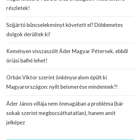
részletek!
Szijjártó bűncselekményt követett el? Döbbenetes
dolgok derültek ki!
Keményen visszaszólt Áder Magyar Péternek, ebből
óriási balhé lehet!
Orbán Viktor szerint önkényuralom épült ki
Magyarországon: nyílt beismerése mindennek?!
Áder János villája nem önmagában a probléma (bár
sokak szerint megbocsáthatatlan), hanem amit
jelképez