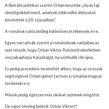
A liberális politikus szerint Orbán beszéde „olyan faji
ideológiákból merít, amelyek több millió áldozatot
követeltek a 20. században”.
A románok valószínűleg különösen érzékenyek erre.
Egyes narratívák szerint a románoknak valójában az
sem tetszik, hogy Orbán Viktor Putyintól elméletben
visszakaphatja Kárpátalját, ha széthullik Ukrajna.
Ez pedig precedens teremthet ahhoz, hogy az oroszok
segítségével Orbán igényt tartson a romániai magyar
területekre is.
Mások pedig egészen más okokat sejtenek mögötte.
De vajon tényleg bidézik Orbán Viktort?