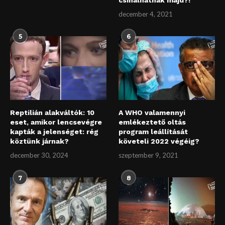
december 4, 2021
5
6
Reptilián alakváltók: 10
A WHO valamennyi
eset, amikor lencsevégre
emlékeztető oltás
kapták a jelenséget: rég
program leállítását
köztünk járnak?
követeli 2022 végéig?
december 30, 2024
szeptember 9, 2021
7
8