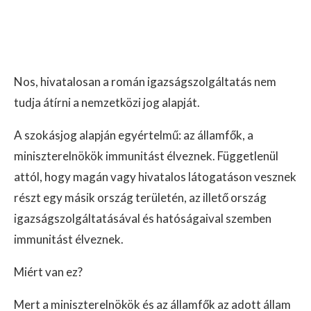
Nos, hivatalosan a román igazságszolgáltatás nem
tudja átírni a nemzetközi jog alapját.
A szokásjog alapján egyértelmű: az államfők, a
miniszterelnökök immunitást élveznek. Függetlenül
attól, hogy magán vagy hivatalos látogatáson vesznek
részt egy másik ország területén, az illető ország
igazságszolgáltatásával és hatóságaival szemben
immunitást élveznek.
Miért van ez?
Mert a miniszterelnökök és az államfők az adott állam