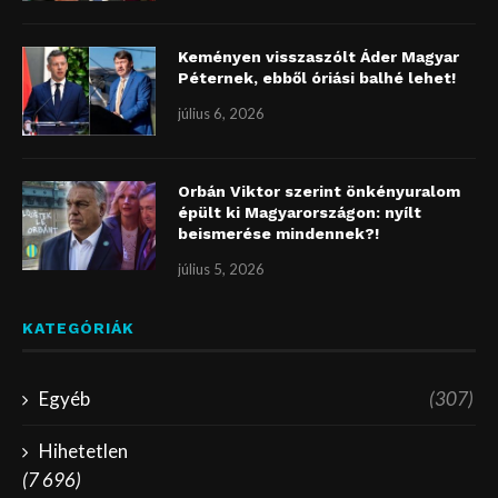
Keményen visszaszólt Áder Magyar
Péternek, ebből óriási balhé lehet!
július 6, 2026
Orbán Viktor szerint önkényuralom
épült ki Magyarországon: nyílt
beismerése mindennek?!
július 5, 2026
KATEGÓRIÁK
Egyéb
(307)
Hihetetlen
(7 696)