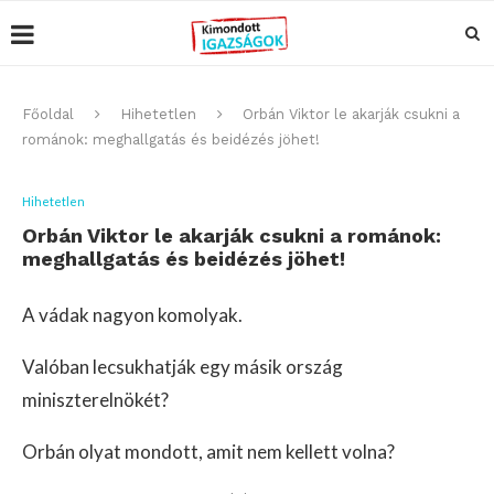
Főoldal
Hihetetlen
Orbán Viktor le akarják csukni a
románok: meghallgatás és beidézés jöhet!
Hihetetlen
Orbán Viktor le akarják csukni a románok:
meghallgatás és beidézés jöhet!
A vádak nagyon komolyak.
Valóban lecsukhatják egy másik ország
miniszterelnökét?
Orbán olyat mondott, amit nem kellett volna?