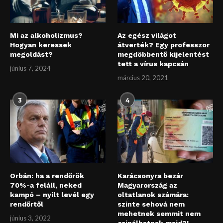
Mi az alkoholizmus?
Az egész világot
Hogyan keressek
átverték? Egy professzor
megoldást?
megdöbbentő kijelentést
tett a vírus kapcsán
június 7, 2024
március 20, 2021
3
4
Orbán: ha a rendőrök
Karácsonyra bezár
70%-a feláll, neked
Magyarország az
kampó – nyílt levél egy
oltatlanok számára:
rendőrtől
szinte sehová nem
mehetnek semmit nem
június 3, 2022
csinálhatnak majd?!