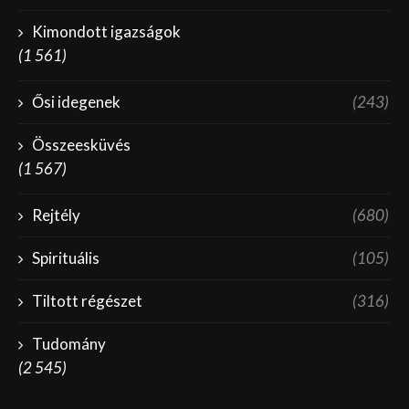
Kimondott igazságok
(1 561)
Ősi idegenek
(243)
Összeesküvés
(1 567)
Rejtély
(680)
Spirituális
(105)
Tiltott régészet
(316)
Tudomány
(2 545)