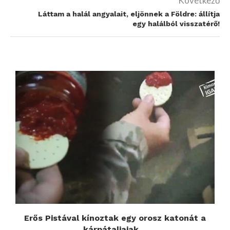
Következő
Láttam a halál angyalait, eljönnek a Földre: állítja
egy halálból visszatérő!
n
Erős Pistával kínoztak egy orosz katonát a
kárpátaljaiak,...