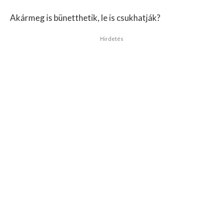
Akármeg is bünetthetik, le is csukhatják?
Hirdetés