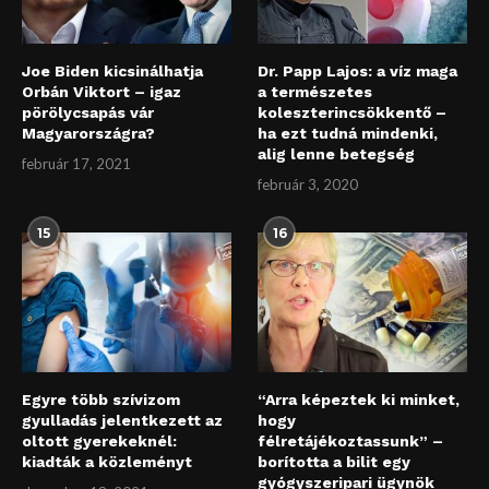
Joe Biden kicsinálhatja
Dr. Papp Lajos: a víz maga
Orbán Viktort – igaz
a természetes
pörölycsapás vár
koleszterincsökkentő –
Magyarországra?
ha ezt tudná mindenki,
alig lenne betegség
február 17, 2021
február 3, 2020
15
16
Egyre több szívizom
“Arra képeztek ki minket,
gyulladás jelentkezett az
hogy
oltott gyerekeknél:
félretájékoztassunk” –
kiadták a közleményt
borította a bilit egy
gyógyszeripari ügynök