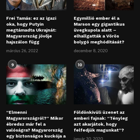
Frei Tamás: ez az igazi
Egymillió ember él a
oka, hogy Putyin
Marson egy gigantikus
megtámadta Ukrajnát:
üvegkupola alatt –
Magyarország jövője
elhallgatták a Vörös
hajszálon függ
bolygó meghódítását?
március 26, 2022
december 8, 2020
9
10
“Elmenni
Földönkívüli üzenet az
Magyarországról?” Mikor
emberi fajnak: “Tényleg
ébredsz már fel a
azt akarjátok, hogy
valóságra? Magyarország
felfedjük magunkat”?
egy biztonságos kuckója a
január 30, 2020