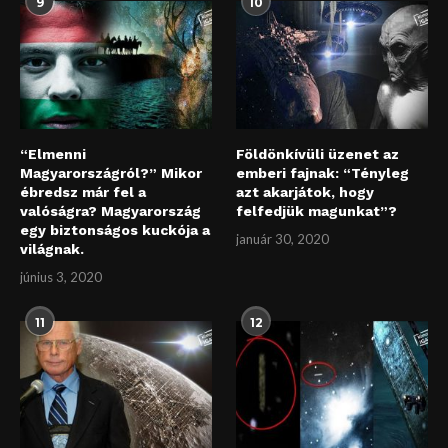
9
10
“Elmenni
Földönkívüli üzenet az
Magyarországról?” Mikor
emberi fajnak: “Tényleg
ébredsz már fel a
azt akarjátok, hogy
valóságra? Magyarország
felfedjük magunkat”?
egy biztonságos kuckója a
január 30, 2020
világnak.
június 3, 2020
11
12