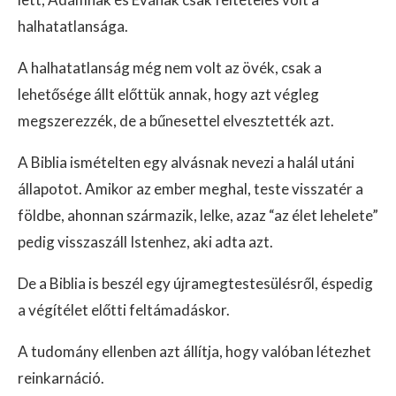
halhatatlansága.
A halhatatlanság még nem volt az övék, csak a
lehetősége állt előttük annak, hogy azt végleg
megszerezzék, de a bűnesettel elvesztették azt.
A Biblia ismételten egy alvásnak nevezi a halál utáni
állapotot. Amikor az ember meghal, teste visszatér a
földbe, ahonnan származik, lelke, azaz “az élet lehelete”
pedig visszaszáll Istenhez, aki adta azt.
De a Biblia is beszél egy újramegtestesülésről, éspedig
a végítélet előtti feltámadáskor.
A tudomány ellenben azt állítja, hogy valóban létezhet
reinkarnáció.