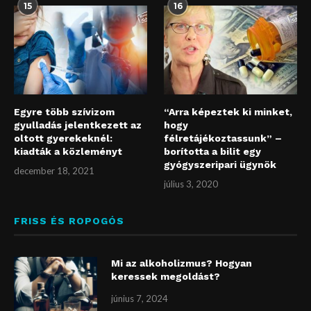
15
16
Egyre több szívizom
“Arra képeztek ki minket,
gyulladás jelentkezett az
hogy
oltott gyerekeknél:
félretájékoztassunk” –
kiadták a közleményt
borította a bilit egy
gyógyszeripari ügynök
december 18, 2021
július 3, 2020
FRISS ÉS ROPOGÓS
Mi az alkoholizmus? Hogyan
keressek megoldást?
június 7, 2024