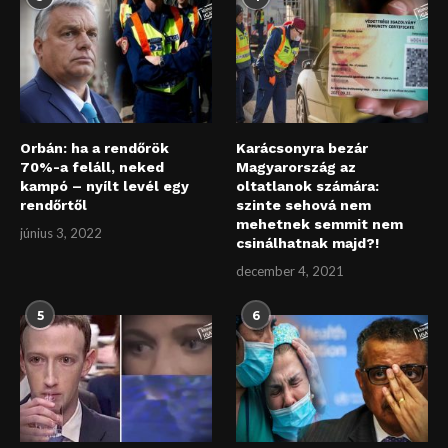
Orbán: ha a rendőrök
Karácsonyra bezár
70%-a feláll, neked
Magyarország az
kampó – nyílt levél egy
oltatlanok számára:
rendőrtől
szinte sehová nem
mehetnek semmit nem
június 3, 2022
csinálhatnak majd?!
december 4, 2021
5
6