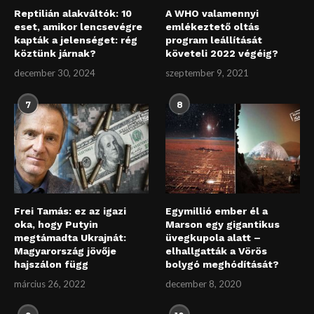
Reptilián alakváltók: 10
A WHO valamennyi
eset, amikor lencsevégre
emlékeztető oltás
kapták a jelenséget: rég
program leállítását
köztünk járnak?
követeli 2022 végéig?
december 30, 2024
szeptember 9, 2021
7
8
Frei Tamás: ez az igazi
Egymillió ember él a
oka, hogy Putyin
Marson egy gigantikus
megtámadta Ukrajnát:
üvegkupola alatt –
Magyarország jövője
elhallgatták a Vörös
hajszálon függ
bolygó meghódítását?
március 26, 2022
december 8, 2020