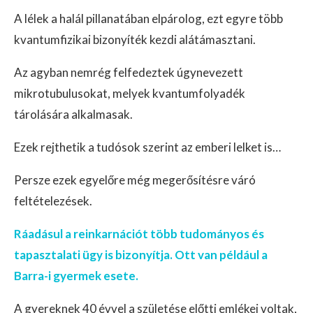
A lélek a halál pillanatában elpárolog, ezt egyre több
kvantumfizikai bizonyíték kezdi alátámasztani.
Az agyban nemrég felfedeztek úgynevezett
mikrotubulusokat, melyek kvantumfolyadék
tárolására alkalmasak.
Ezek rejthetik a tudósok szerint az emberi lelket is…
Persze ezek egyelőre még megerősítésre váró
feltételezések.
Ráadásul a reinkarnációt több tudományos és
tapasztalati ügy is bizonyítja. Ott van például a
Barra-i gyermek esete.
A gyereknek 40 évvel a születése előtti emlékei voltak,