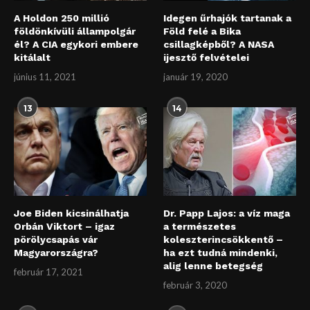
A Holdon 250 millió
Idegen űrhajók tartanak a
földönkívüli állampolgár
Föld felé a Bika
él? A CIA egykori embere
csillagképből? A NASA
kitálalt
ijesztő felvételei
június 11, 2021
január 19, 2020
13
14
Joe Biden kicsinálhatja
Dr. Papp Lajos: a víz maga
Orbán Viktort – igaz
a természetes
pörölycsapás vár
koleszterincsökkentő –
Magyarországra?
ha ezt tudná mindenki,
alig lenne betegség
február 17, 2021
február 3, 2020