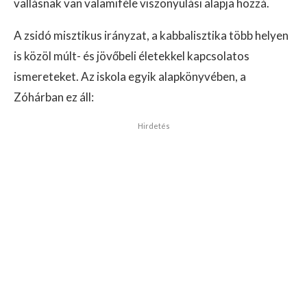
vallásnak van valamiféle viszonyulási alapja hozzá.
A zsidó misztikus irányzat, a kabbalisztika több helyen
is közöl múlt- és jövőbeli életekkel kapcsolatos
ismereteket. Az iskola egyik alapkönyvében, a
Zóhárban ez áll:
Hirdetés