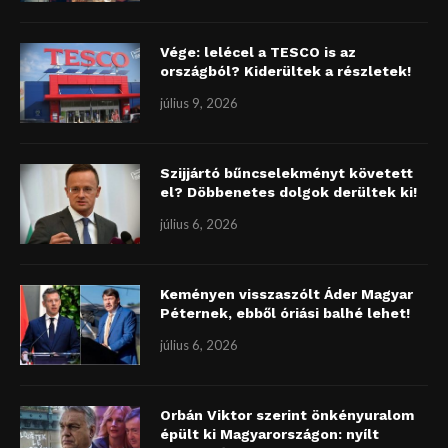
Vége: lelécel a TESCO is az
országból? Kiderültek a részletek!
július 9, 2026
Szijjártó bűncselekményt követett
el? Döbbenetes dolgok derültek ki!
július 6, 2026
Keményen visszaszólt Áder Magyar
Péternek, ebből óriási balhé lehet!
július 6, 2026
Orbán Viktor szerint önkényuralom
épült ki Magyarországon: nyílt