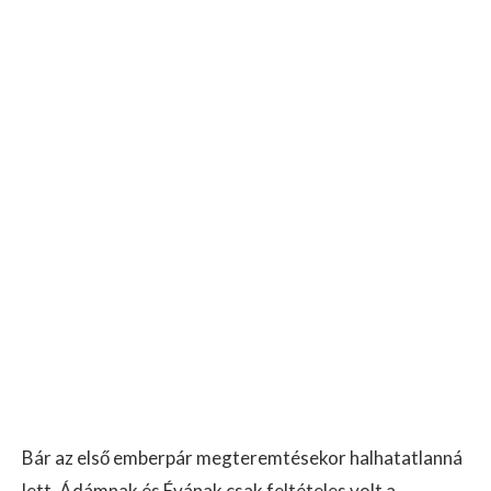
Bár az első emberpár megteremtésekor halhatatlanná
lett, Ádámnak és Évának csak feltételes volt a