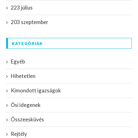
223 július
203 szeptember
KATEGÓRIÁK
Egyéb
Hihetetlen
Kimondott igazságok
Ősi idegenek
Összeesküvés
Rejtély