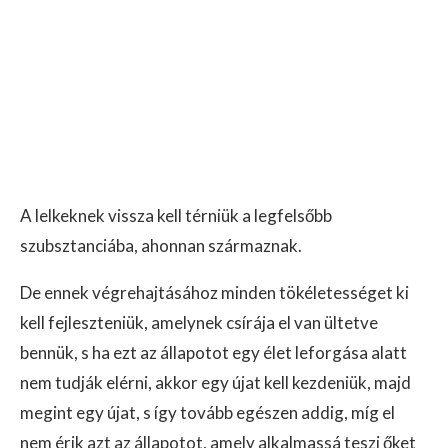
A lelkeknek vissza kell térniük a legfelsőbb
szubsztanciába, ahonnan származnak.
De ennek végrehajtásához minden tökéletességet ki
kell fejleszteniük, amelynek csírája el van ültetve
bennük, s ha ezt az állapotot egy élet leforgása alatt
nem tudják elérni, akkor egy újat kell kezdeniük, majd
megint egy újat, s így tovább egészen addig, míg el
nem érik azt az állapotot, amely alkalmassá teszi őket