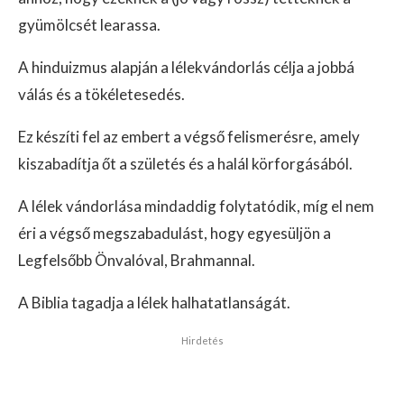
gyümölcsét learassa.
A hinduizmus alapján a lélekvándorlás célja a jobbá
válás és a tökéletesedés.
Ez készíti fel az embert a végső felismerésre, amely
kiszabadítja őt a születés és a halál körforgásából.
A lélek vándorlása mindaddig folytatódik, míg el nem
éri a végső megszabadulást, hogy egyesüljön a
Legfelsőbb Önvalóval, Brahmannal.
A Biblia tagadja a lélek halhatatlanságát.
Hirdetés