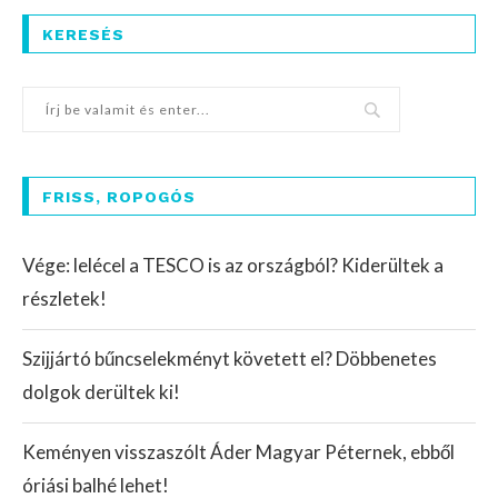
KERESÉS
FRISS, ROPOGÓS
Vége: lelécel a TESCO is az országból? Kiderültek a
részletek!
Szijjártó bűncselekményt követett el? Döbbenetes
dolgok derültek ki!
Keményen visszaszólt Áder Magyar Péternek, ebből
óriási balhé lehet!