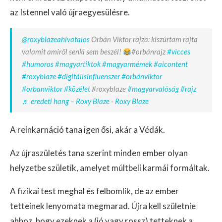
az Istennel való újraegyesülésre.
@roxyblazeahivatalos
Orbán Viktor rajza: kiszúrtam rajta
valamit amiről senki sem beszél!
#orbánrajz
#vicces
#humoros
#magyartiktok
#magyarmémek
#aicontent
#roxyblaze
#digitálisinfluenszer
#orbánviktor
#orbanviktor
#közélet
#roxyblaze
#magyarvalóság
#rajz
♬ eredeti hang – Roxy Blaze - Roxy Blaze
A reinkarnáció tana igen ősi, akár a Védák.
Az újraszületés tana szerint minden ember olyan
helyzetbe születik, amelyet múltbeli karmái formáltak.
A fizikai test meghal és felbomlik, de az ember
tetteinek lenyomata megmarad. Újra kell születnie
ahhoz, hogy ezeknek a (jó vagy rossz) tetteknek a