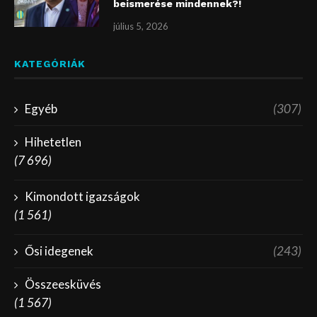
beismerése mindennek?!
július 5, 2026
KATEGÓRIÁK
Egyéb
(307)
Hihetetlen
(7 696)
Kimondott igazságok
(1 561)
Ősi idegenek
(243)
Összeesküvés
(1 567)