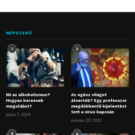
NÉPSZERŰ
1
2
Mi az alkoholizmus?
Az egész világot
Hogyan keressek
átverték? Egy professzor
megoldást?
megdöbbentő kijelentést
tett a vírus kapcsán
június 7, 2024
március 20, 2021
3
4