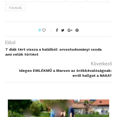
TÚLVILÁG
0
Előző
7 diák tért vissza a halálból: orvostudományi csoda
ami velük történt
Következő
Idegen EMLÉKMŰ a Marson az örökkévalóságnak:
erről hallgat a NASA?