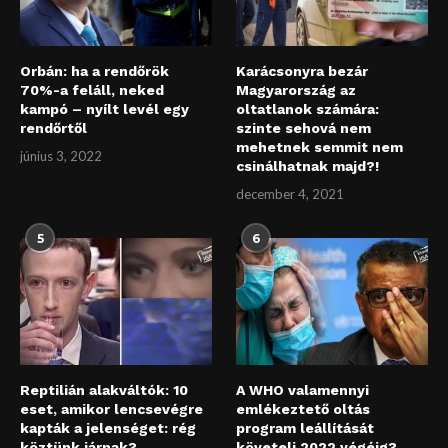
Orbán: ha a rendőrök
Karácsonyra bezár
70%-a feláll, neked
Magyarország az
kampó – nyílt levél egy
oltatlanok számára:
rendőrtől
szinte sehová nem
mehetnek semmit nem
június 3, 2022
csinálhatnak majd?!
december 4, 2021
5
6
Reptilián alakváltók: 10
A WHO valamennyi
eset, amikor lencsevégre
emlékeztető oltás
kapták a jelenséget: rég
program leállítását
köztünk járnak?
követeli 2022 végéig?