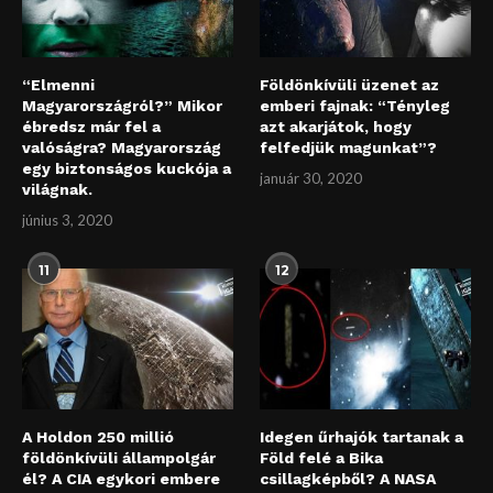
“Elmenni
Földönkívüli üzenet az
Magyarországról?” Mikor
emberi fajnak: “Tényleg
ébredsz már fel a
azt akarjátok, hogy
valóságra? Magyarország
felfedjük magunkat”?
egy biztonságos kuckója a
január 30, 2020
világnak.
június 3, 2020
11
12
A Holdon 250 millió
Idegen űrhajók tartanak a
földönkívüli állampolgár
Föld felé a Bika
él? A CIA egykori embere
csillagképből? A NASA