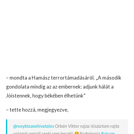
– mondta a Hamász terrortámadásáról. „A második
gondolata mindig az az embernek: adjunk hálát a
Jóistennek, hogy békében élhetünk”
– tette hozzá, megjegyezve,
@roxyblazeahivatalos
Orbán Viktor rajza: kiszúrtam rajta
valamit amiről senki sem beszél!
#orbánrajz
#vicces