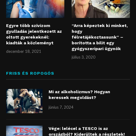
Egyre több szívizom
“Arra képeztek ki minket,
gyulladás jelentkezett az
hogy
oltott gyerekeknél:
félretájékoztassunk” –
kiadták a közleményt
borította a bilit egy
gyógyszeripari ügynök
december 18, 2021
július 3, 2020
FRISS ÉS ROPOGÓS
Mi az alkoholizmus? Hogyan
keressek megoldást?
június 7, 2024
Vége: lelécel a TESCO is az
országból? Kiderültek a részletek!