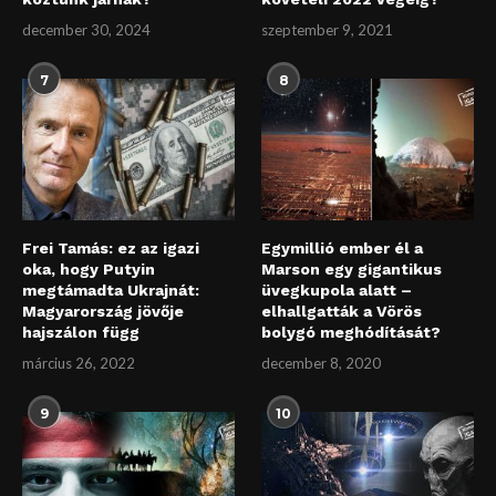
december 30, 2024
szeptember 9, 2021
7
8
Frei Tamás: ez az igazi
Egymillió ember él a
oka, hogy Putyin
Marson egy gigantikus
megtámadta Ukrajnát:
üvegkupola alatt –
Magyarország jövője
elhallgatták a Vörös
hajszálon függ
bolygó meghódítását?
március 26, 2022
december 8, 2020
9
10