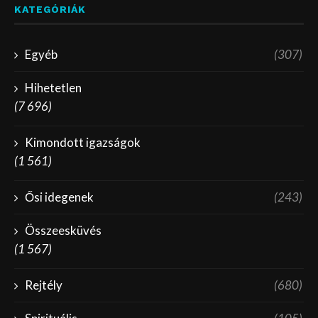
KATEGÓRIÁK
Egyéb
(307)
Hihetetlen
(7 696)
Kimondott igazságok
(1 561)
Ősi idegenek
(243)
Összeesküvés
(1 567)
Rejtély
(680)