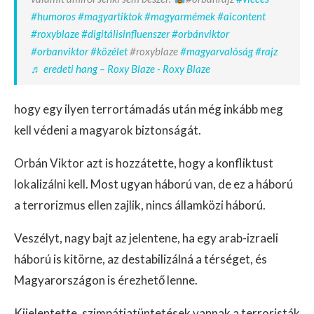
#humoros
#magyartiktok
#magyarmémek
#aicontent
#roxyblaze
#digitálisinfluenszer
#orbánviktor
#orbanviktor
#közélet
#roxyblaze
#magyarvalóság
#rajz
♬ eredeti hang – Roxy Blaze - Roxy Blaze
hogy egy ilyen terrortámadás után még inkább meg
kell védeni a magyarok biztonságát.
Orbán Viktor azt is hozzátette, hogy a konfliktust
lokalizálni kell. Most ugyan háború van, de ez a háború
a terrorizmus ellen zajlik, nincs államközi háború.
Veszélyt, nagy bajt az jelentene, ha egy arab-izraeli
háború is kitörne, az destabilizálná a térséget, és
Magyarországon is érezhető lenne.
Kijelentette, szimpátiatüntetések vannak a terroristák