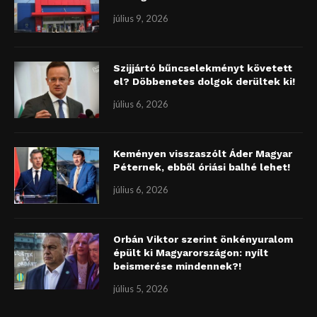
július 9, 2026
Szijjártó bűncselekményt követett
el? Döbbenetes dolgok derültek ki!
július 6, 2026
Keményen visszaszólt Áder Magyar
Péternek, ebből óriási balhé lehet!
július 6, 2026
Orbán Viktor szerint önkényuralom
épült ki Magyarországon: nyílt
beismerése mindennek?!
július 5, 2026