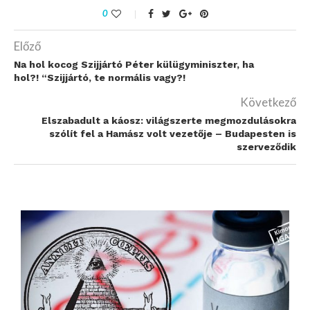
0
Előző
Na hol kocog Szijjártó Péter külügyminiszter, ha
hol?! “Szijjártó, te normális vagy?!
Következő
Elszabadult a káosz: világszerte megmozdulásokra
szólít fel a Hamász volt vezetője – Budapesten is
szerveződik