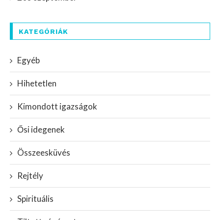
KATEGÓRIÁK
Egyéb
Hihetetlen
Kimondott igazságok
Ősi idegenek
Összeesküvés
Rejtély
Spirituális