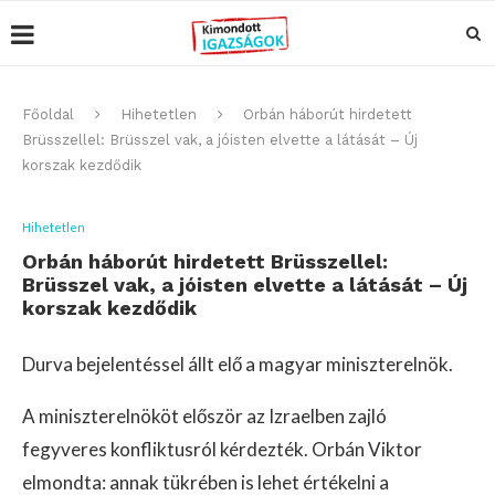
Főoldal
Hihetetlen
Orbán háborút hirdetett
Brüsszellel: Brüsszel vak, a jóisten elvette a látását – Új
korszak kezdődik
Hihetetlen
Orbán háborút hirdetett Brüsszellel:
Brüsszel vak, a jóisten elvette a látását – Új
korszak kezdődik
Durva bejelentéssel állt elő a magyar miniszterelnök.
A miniszterelnököt először az Izraelben zajló
fegyveres konfliktusról kérdezték. Orbán Viktor
elmondta: annak tükrében is lehet értékelni a