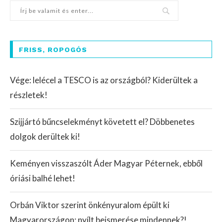
FRISS, ROPOGÓS
Vége: lelécel a TESCO is az országból? Kiderültek a
részletek!
Szijjártó bűncselekményt követett el? Döbbenetes
dolgok derültek ki!
Keményen visszaszólt Áder Magyar Péternek, ebből
óriási balhé lehet!
Orbán Viktor szerint önkényuralom épült ki
Magyarországon: nyílt beismerése mindennek?!