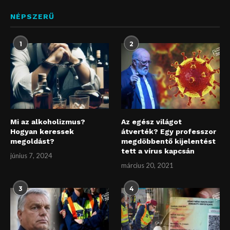
NÉPSZERŰ
1
2
Mi az alkoholizmus?
Az egész világot
Hogyan keressek
átverték? Egy professzor
megoldást?
megdöbbentő kijelentést
tett a vírus kapcsán
június 7, 2024
március 20, 2021
3
4