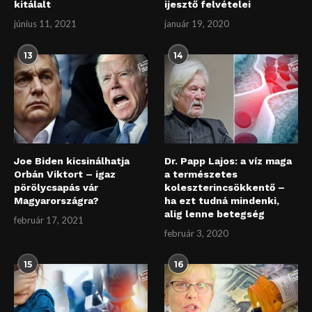
kitálalt
ijesztő felvételei
június 11, 2021
január 19, 2020
13
14
Joe Biden kicsinálhatja
Dr. Papp Lajos: a víz maga
Orbán Viktort – igaz
a természetes
pörölycsapás vár
koleszterincsökkentő –
Magyarországra?
ha ezt tudná mindenki,
alig lenne betegség
február 17, 2021
február 3, 2020
15
16