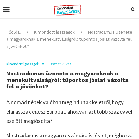
Főoldal
Kimondott igazságok
Nostradamus üzenete
a magyaroknak a menekültválságról: tűpontos jóslat vázolta fel
a jövőnket?
Kimondott igazságok
Összeesküvés
Nostradamus üzenete a magyaroknak a
menekültválságról: tűpontos jóslat vázolta
fel a jövőnket?
A nomád népek valóban megindultak keletről, hogy
elárasszák egész Európát, ahogyan azt több száz évvel
ezelőtt megjósolta?
Nostradamus a magyarok számára is jósolt, méghozzá