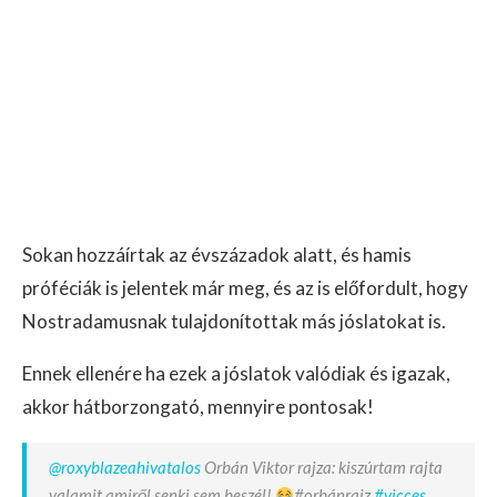
Sokan hozzáírtak az évszázadok alatt, és hamis
próféciák is jelentek már meg, és az is előfordult, hogy
Nostradamusnak tulajdonítottak más jóslatokat is.
Ennek ellenére ha ezek a jóslatok valódiak és igazak,
akkor hátborzongató, mennyire pontosak!
@roxyblazeahivatalos
Orbán Viktor rajza: kiszúrtam rajta
valamit amiről senki sem beszél!
#orbánrajz
#vicces