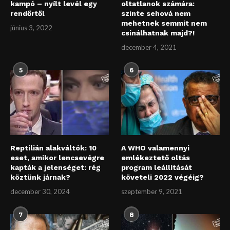
kampó – nyílt levél egy
oltatlanok számára:
rendőrtől
szinte sehová nem
mehetnek semmit nem
június 3, 2022
csinálhatnak majd?!
december 4, 2021
5
6
Reptilián alakváltók: 10
A WHO valamennyi
eset, amikor lencsevégre
emlékeztető oltás
kapták a jelenséget: rég
program leállítását
köztünk járnak?
követeli 2022 végéig?
december 30, 2024
szeptember 9, 2021
7
8