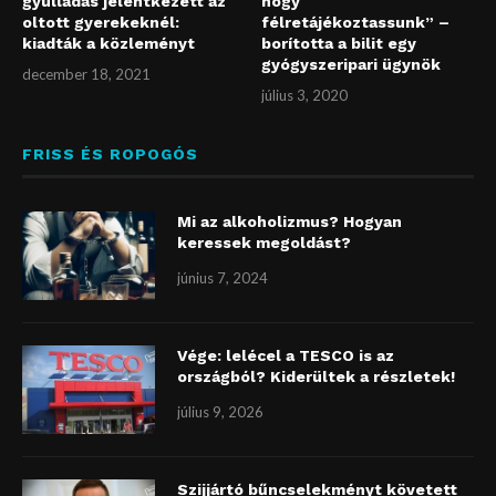
gyulladás jelentkezett az
hogy
oltott gyerekeknél:
félretájékoztassunk” –
kiadták a közleményt
borította a bilit egy
gyógyszeripari ügynök
december 18, 2021
július 3, 2020
FRISS ÉS ROPOGÓS
Mi az alkoholizmus? Hogyan
keressek megoldást?
június 7, 2024
Vége: lelécel a TESCO is az
országból? Kiderültek a részletek!
július 9, 2026
Szijjártó bűncselekményt követett