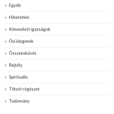
Egyéb
Hihetetlen
Kimondott igazságok
Ősi idegenek
Összeesküvés
Rejtély
Spirituális
Tiltott régészet
Tudomány