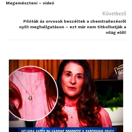
Megemészteni – videó
Következő
Pilóták ás orvosok beszéltek a chemtrailezésről
nyílt meghallgatáson – ezt már nem titkolhatják a
világ elől!