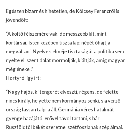
Egészen bizarr és hihetetlen, de Kölcsey Ferencről is
jövendölt:
“A költő félszemére vak, de messzebb lát, mint
kortársai. Isten kezében tiszta lap: népét óhajtja
megváltani. Nyelve s elméje tisztaságát a politika sem
nyelte el, szent dalát mormolják, kiáltják, amíg magyar
még énekel.”
Hortyról így írt:
“Nagy hajós, ki tengerét elveszti, régens, de felette
nincs király, helyette nem kormányoz senki, s a vérző
ország lassan talpra áll. Germánia véres hatalmát
gyenge hazájától erővel távol tartani, s bár
Ruszföldtôl békét szeretne, szétfoszlanak szép álmai.