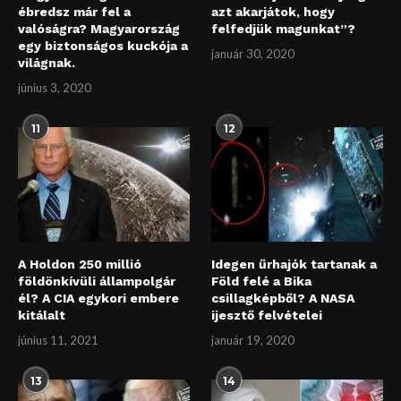
ébredsz már fel a
azt akarjátok, hogy
valóságra? Magyarország
felfedjük magunkat”?
egy biztonságos kuckója a
január 30, 2020
világnak.
június 3, 2020
11
12
A Holdon 250 millió
Idegen űrhajók tartanak a
földönkívüli állampolgár
Föld felé a Bika
él? A CIA egykori embere
csillagképből? A NASA
kitálalt
ijesztő felvételei
június 11, 2021
január 19, 2020
13
14