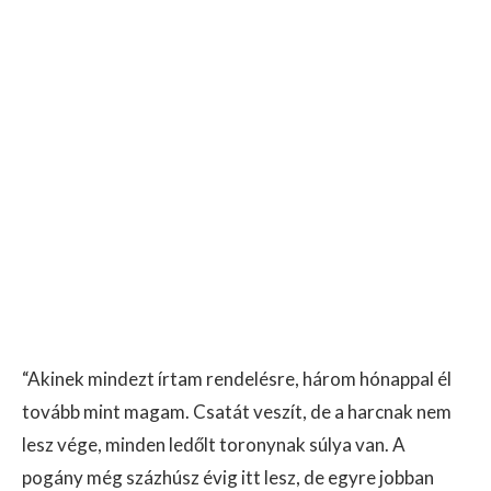
“Akinek mindezt írtam rendelésre, három hónappal él
tovább mint magam. Csatát veszít, de a harcnak nem
lesz vége, minden ledőlt toronynak súlya van. A
pogány még százhúsz évig itt lesz, de egyre jobban