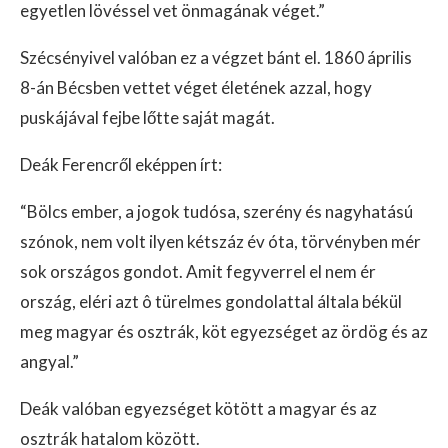
egyetlen lövéssel vet önmagának véget.”
Szécsényivel valóban ez a végzet bánt el. 1860 április
8-án Bécsben vettet véget életének azzal, hogy
puskájával fejbe lőtte saját magát.
Deák Ferencről eképpen írt:
“Bölcs ember, a jogok tudósa, szerény és nagyhatású
szónok, nem volt ilyen kétszáz év óta, törvényben mér
sok országos gondot. Amit fegyverrel el nem ér
ország, eléri azt ô türelmes gondolattal általa békül
meg magyar és osztrák, köt egyezséget az ördög és az
angyal.”
Deák valóban egyezséget kötött a magyar és az
osztrák hatalom között.