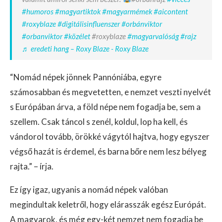
#humoros
#magyartiktok
#magyarmémek
#aicontent
#roxyblaze
#digitálisinfluenszer
#orbánviktor
#orbanviktor
#közélet
#roxyblaze
#magyarvalóság
#rajz
♬ eredeti hang – Roxy Blaze - Roxy Blaze
“Nomád népek jönnek Pannóniába, egyre
számosabban és megvetetten, e nemzet veszti nyelvét
s Európában árva, a föld népe nem fogadja be, sem a
szellem. Csak táncol s zenél, koldul, lop ha kell, és
vándorol tovább, örökké vágytól hajtva, hogy egyszer
végső hazát is érdemel, és barna bőre nem lesz bélyeg
rajta.” – írja.
Ez így igaz, ugyanis a nomád népek valóban
megindultak keletről, hogy elárasszák egész Európát.
A magyarok, és még egy-két nemzet nem fogadja be