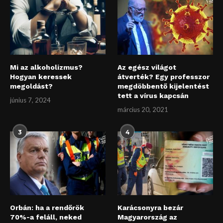
Mi az alkoholizmus?
Az egész világot
Hogyan keressek
átverték? Egy professzor
megoldást?
megdöbbentő kijelentést
tett a vírus kapcsán
június 7, 2024
március 20, 2021
3
4
Orbán: ha a rendőrök
Karácsonyra bezár
70%-a feláll, neked
Magyarország az