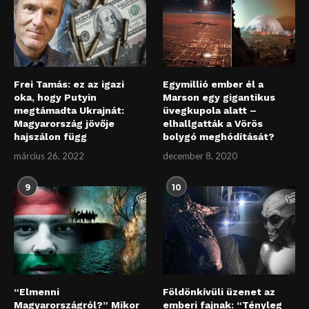
Frei Tamás: ez az igazi
Egymillió ember él a
oka, hogy Putyin
Marson egy gigantikus
megtámadta Ukrajnát:
üvegkupola alatt –
Magyarország jövője
elhallgatták a Vörös
hajszálon függ
bolygó meghódítását?
március 26, 2022
december 8, 2020
9
10
“Elmenni
Földönkívüli üzenet az
Magyarországról?” Mikor
emberi fajnak: “Tényleg