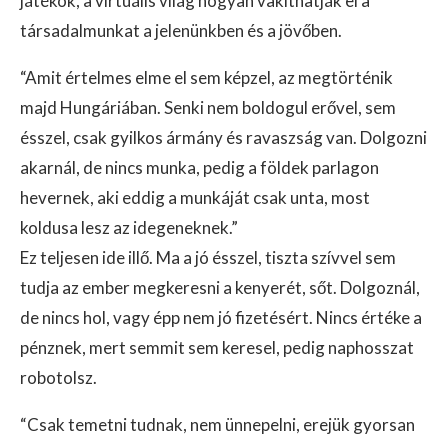
játékok, a virtuális világ hogyan vakíthatják el a
társadalmunkat a jelenünkben és a jövőben.
“Amit értelmes elme el sem képzel, az megtörténik
majd Hungáriában. Senki nem boldogul erővel, sem
ésszel, csak gyilkos ármány és ravaszság van. Dolgozni
akarnál, de nincs munka, pedig a földek parlagon
hevernek, aki eddig a munkáját csak unta, most
koldusa lesz az idegeneknek.”
Ez teljesen ide illő. Ma a jó ésszel, tiszta szívvel sem
tudja az ember megkeresni a kenyerét, sőt. Dolgoznál,
de nincs hol, vagy épp nem jó fizetésért. Nincs értéke a
pénznek, mert semmit sem keresel, pedig naphosszat
robotolsz.
“Csak temetni tudnak, nem ünnepelni, erejük gyorsan