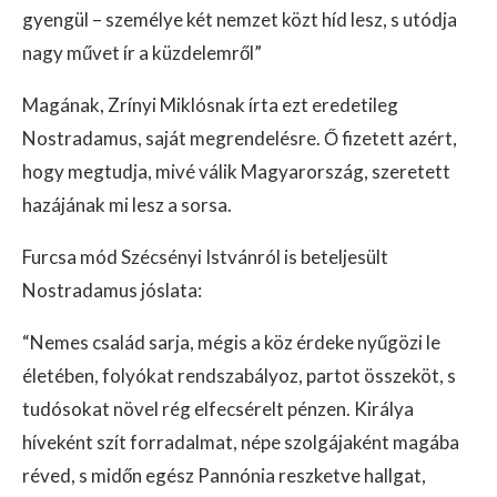
gyengül – személye két nemzet közt híd lesz, s utódja
nagy művet ír a küzdelemről”
Magának, Zrínyi Miklósnak írta ezt eredetileg
Nostradamus, saját megrendelésre. Ő fizetett azért,
hogy megtudja, mivé válik Magyarország, szeretett
hazájának mi lesz a sorsa.
Furcsa mód Szécsényi Istvánról is beteljesült
Nostradamus jóslata:
“Nemes család sarja, mégis a köz érdeke nyűgözi le
életében, folyókat rendszabályoz, partot összeköt, s
tudósokat növel rég elfecsérelt pénzen. Királya
híveként szít forradalmat, népe szolgájaként magába
réved, s midőn egész Pannónia reszketve hallgat,