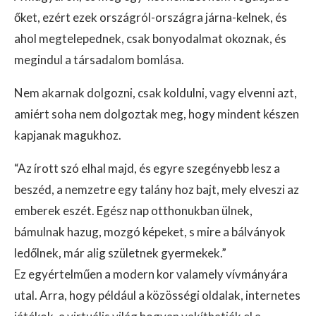
őket, ezért ezek országról-országra járna-kelnek, és
ahol megtelepednek, csak bonyodalmat okoznak, és
megindul a társadalom bomlása.
Nem akarnak dolgozni, csak koldulni, vagy elvenni azt,
amiért soha nem dolgoztak meg, hogy mindent készen
kapjanak magukhoz.
“Az írott szó elhal majd, és egyre szegényebb lesz a
beszéd, a nemzetre egy talány hoz bajt, mely elveszi az
emberek eszét. Egész nap otthonukban ülnek,
bámulnak hazug, mozgó képeket, s mire a bálványok
ledőlnek, már alig születnek gyermekek.”
Ez egyértelműen a modern kor valamely vívmányára
utal. Arra, hogy például a közösségi oldalak, internetes