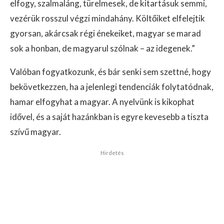
elfogy, szalmaláng, türelmesek, de kitartásuk semmi,
vezérük rosszul végzi mindahány. Költőiket elfelejtik
gyorsan, akárcsak régi énekeiket, magyar se marad
sok a honban, de magyarul szólnak – az idegenek.”
Valóban fogyatkozunk, és bár senki sem szettné, hogy
bekövetkezzen, ha a jelenlegi tendenciák folytatódnak,
hamar elfogyhat a magyar. A nyelvünk is kikophat
idővel, és a saját hazánkban is egyre kevesebb a tiszta
szívű magyar.
Hirdetés