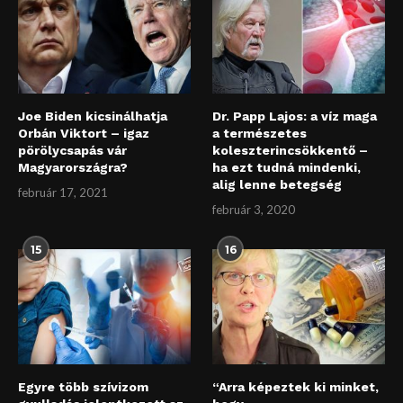
Joe Biden kicsinálhatja
Dr. Papp Lajos: a víz maga
Orbán Viktort – igaz
a természetes
pörölycsapás vár
koleszterincsökkentő –
Magyarországra?
ha ezt tudná mindenki,
alig lenne betegség
február 17, 2021
február 3, 2020
15
16
Egyre több szívizom
“Arra képeztek ki minket,