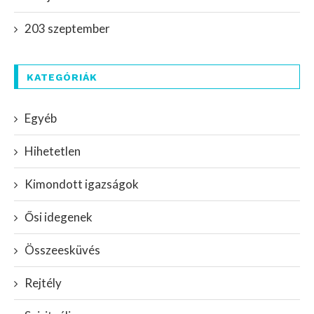
203 szeptember
KATEGÓRIÁK
Egyéb
Hihetetlen
Kimondott igazságok
Ősi idegenek
Összeesküvés
Rejtély