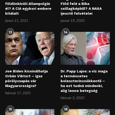
földönkívüli állampolgár
Föld felé a Bika
él? A CIA egykori embere
csillagképből? A NASA
kitálalt
ijesztő felvételei
június 11, 2021
január 19, 2020
13
14
Joe Biden kicsinálhatja
Dr. Papp Lajos: a víz maga
Orbán Viktort – igaz
a természetes
pörölycsapás vár
koleszterincsökkentő –
Magyarországra?
ha ezt tudná mindenki,
alig lenne betegség
február 17, 2021
február 3, 2020
15
16