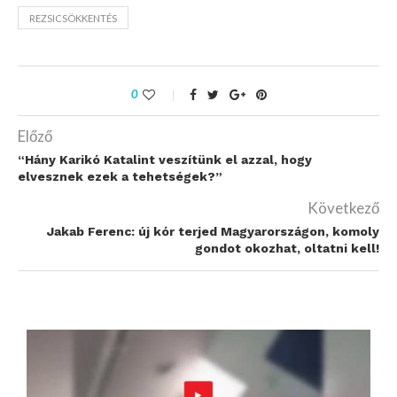
REZSICSÖKKENTÉS
0
Előző
“Hány Karikó Katalint veszítünk el azzal, hogy
elvesznek ezek a tehetségek?”
Következő
Jakab Ferenc: új kór terjed Magyarországon, komoly
gondot okozhat, oltatni kell!