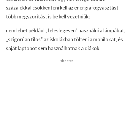
százalékkal csökkenteni kell az energiafogyasztást,
több megszorítást is be kell vezetniük:
nem lehet például „feleslegesen” használni a lámpákat,
„szigorúan tilos” az iskolákban tölteni a mobilokat, és
saját laptopot sem használhatnak a diákok.
Hirdetés