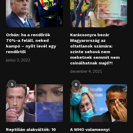
Orbán: ha a rendőrök
Karácsonyra bezár
70%-a feláll, neked
Magyarország az
kampó – nyílt levél egy
oltatlanok számára:
rendőrtől
szinte sehová nem
mehetnek semmit nem
június 3, 2022
csinálhatnak majd?!
december 4, 2021
5
6
Reptilián alakváltók: 10
A WHO valamennyi