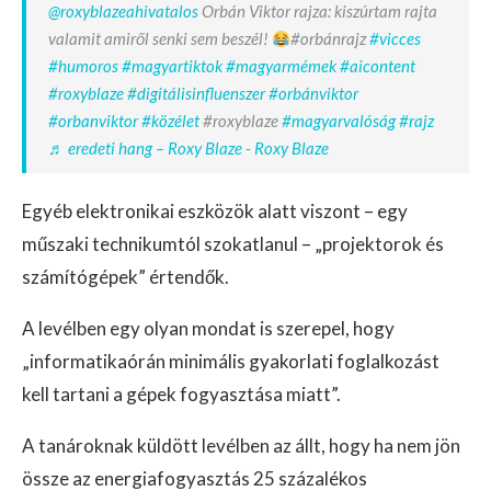
@roxyblazeahivatalos
Orbán Viktor rajza: kiszúrtam rajta
valamit amiről senki sem beszél!
#orbánrajz
#vicces
#humoros
#magyartiktok
#magyarmémek
#aicontent
#roxyblaze
#digitálisinfluenszer
#orbánviktor
#orbanviktor
#közélet
#roxyblaze
#magyarvalóság
#rajz
♬ eredeti hang – Roxy Blaze - Roxy Blaze
Egyéb elektronikai eszközök alatt viszont – egy
műszaki technikumtól szokatlanul – „projektorok és
számítógépek” értendők.
A levélben egy olyan mondat is szerepel, hogy
„informatikaórán minimális gyakorlati foglalkozást
kell tartani a gépek fogyasztása miatt”.
A tanároknak küldött levélben az állt, hogy ha nem jön
össze az energiafogyasztás 25 százalékos