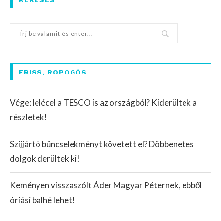
KERESÉS
FRISS, ROPOGÓS
Vége: lelécel a TESCO is az országból? Kiderültek a
részletek!
Szijjártó bűncselekményt követett el? Döbbenetes
dolgok derültek ki!
Keményen visszaszólt Áder Magyar Péternek, ebből
óriási balhé lehet!