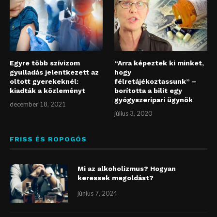
Egyre több szívizom
“Arra képeztek ki minket,
gyulladás jelentkezett az
hogy
oltott gyerekeknél:
félretájékoztassunk” –
kiadták a közleményt
borította a bilit egy
gyógyszeripari ügynök
december 18, 2021
július 3, 2020
FRISS ÉS ROPOGÓS
Mi az alkoholizmus? Hogyan
keressek megoldást?
június 7, 2024