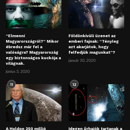
“Elmenni
Földönkívüli üzenet az
Magyarországról?” Mikor
emberi fajnak: “Tényleg
ébredsz már fel a
azt akarjátok, hogy
valóságra? Magyarország
felfedjük magunkat”?
egy biztonságos kuckója a
január 30, 2020
világnak.
június 3, 2020
11
12
A Holdon 250 millió
Idegen űrhajók tartanak a