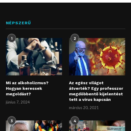
NÉPSZERŰ
1
2
Mi az alkoholizmus?
Az egész világot
Hogyan keressek
átverték? Egy professzor
megoldást?
megdöbbentő kijelentést
tett a vírus kapcsán
június 7, 2024
március 20, 2021
3
4