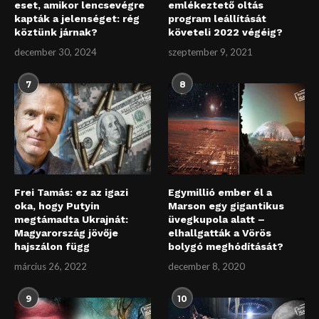
eset, amikor lencsevégre
emlékeztető oltás
kapták a jelenséget: rég
program leállítását
köztünk járnak?
követeli 2022 végéig?
december 30, 2024
szeptember 9, 2021
7
8
Frei Tamás: ez az igazi
Egymillió ember él a
oka, hogy Putyin
Marson egy gigantikus
megtámadta Ukrajnát:
üvegkupola alatt –
Magyarország jövője
elhallgatták a Vörös
hajszálon függ
bolygó meghódítását?
március 26, 2022
december 8, 2020
9
10