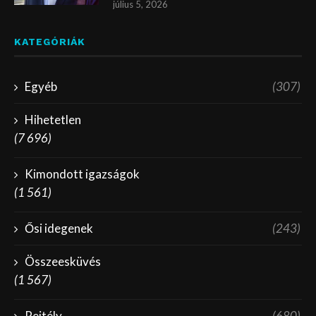
július 5, 2026
KATEGÓRIÁK
Egyéb
(307)
Hihetetlen
(7 696)
Kimondott igazságok
(1 561)
Ősi idegenek
(243)
Összeesküvés
(1 567)
Rejtély
(680)