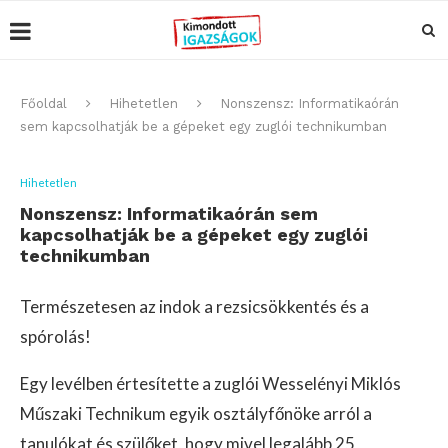
Főoldal
Hihetetlen
Nonszensz: Informatikaórán
sem kapcsolhatják be a gépeket egy zuglói technikumban
Hihetetlen
Nonszensz: Informatikaórán sem
kapcsolhatják be a gépeket egy zuglói
technikumban
Természetesen az indok a rezsicsökkentés és a
spórolás!
Egy levélben értesítette a zuglói Wesselényi Miklós
Műszaki Technikum egyik osztályfőnöke arról a
tanulókat és szülőket, hogy mivel legalább 25