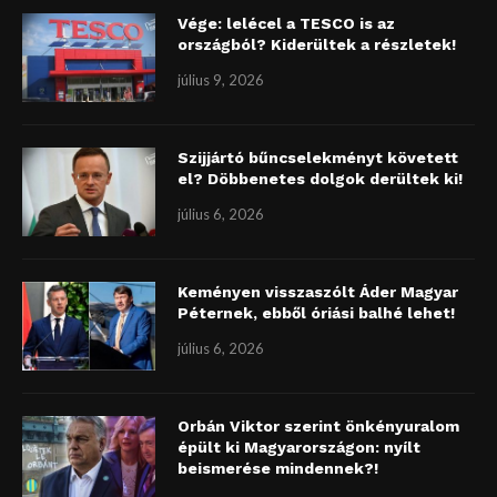
Vége: lelécel a TESCO is az
országból? Kiderültek a részletek!
július 9, 2026
Szijjártó bűncselekményt követett
el? Döbbenetes dolgok derültek ki!
július 6, 2026
Keményen visszaszólt Áder Magyar
Péternek, ebből óriási balhé lehet!
július 6, 2026
Orbán Viktor szerint önkényuralom
épült ki Magyarországon: nyílt
beismerése mindennek?!