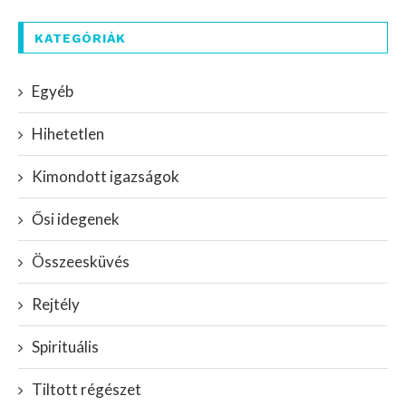
KATEGÓRIÁK
Egyéb
Hihetetlen
Kimondott igazságok
Ősi idegenek
Összeesküvés
Rejtély
Spirituális
Tiltott régészet