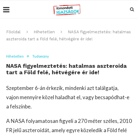
Főoldal
Hihetetlen
NASA figyelmeztetés: hatalmas
aszteroida tart a Föld felé, hétvégére ér ide!
Hihetetlen
Tudomány
NASA figyelmeztetés: hatalmas aszteroida
tart a Föld felé, hétvégére ér ide!
Szeptember 6-án érkezik, mindenki azt találgatja,
vajon mennyire közel haladhat el, vagy becsapódhat-e
a felszínbe.
A NASA folyamatosan figyeli a 270 méter széles, 2010
FR jelű aszteroidát, amely egyre közeledik a Föld felé