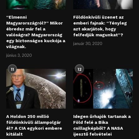
“Elmenni
Földönkívüli üzenet az
Magyarországról?” Mikor
emberi fajnak: “Tényleg
ébredsz már fel a
azt akarjátok, hogy
valóságra? Magyarország
felfedjük magunkat”?
egy biztonságos kuckója a
január 30, 2020
világnak.
június 3, 2020
11
12
A Holdon 250 millió
Idegen űrhajók tartanak a
földönkívüli állampolgár
Föld felé a Bika
él? A CIA egykori embere
csillagképből? A NASA
kitálalt
ijesztő felvételei