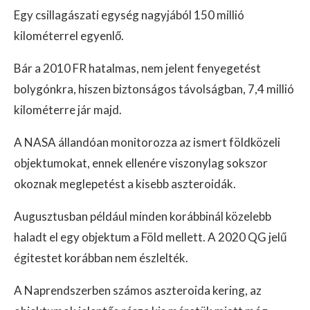
Egy csillagászati egység nagyjából 150 millió
kilométerrel egyenlő.
Bár a 2010 FR hatalmas, nem jelent fenyegetést
bolygónkra, hiszen biztonságos távolságban, 7,4 millió
kilométerre jár majd.
A NASA állandóan monitorozza az ismert földközeli
objektumokat, ennek ellenére viszonylag sokszor
okoznak meglepetést a kisebb aszteroidák.
Augusztusban például minden korábbinál közelebb
haladt el egy objektum a Föld mellett. A 2020 QG jelű
égitestet korábban nem észlelték.
A Naprendszerben számos aszteroida kering, az