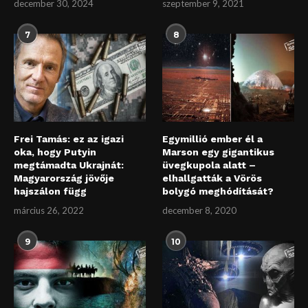
december 30, 2024
szeptember 9, 2021
7
8
Frei Tamás: ez az igazi
Egymillió ember él a
oka, hogy Putyin
Marson egy gigantikus
megtámadta Ukrajnát:
üvegkupola alatt –
Magyarország jövője
elhallgatták a Vörös
hajszálon függ
bolygó meghódítását?
március 26, 2022
december 8, 2020
9
10