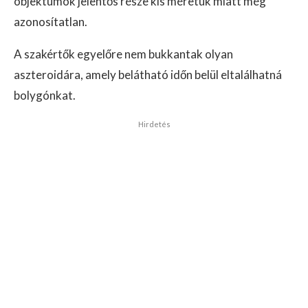
objektumok jelentős része kis méretük miatt még
azonosítatlan.
A szakértők egyelőre nem bukkantak olyan
aszteroidára, amely belátható időn belül eltalálhatná
bolygónkat.
Hirdetés