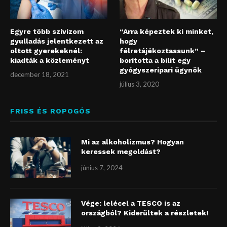
Egyre több szívizom
“Arra képeztek ki minket,
gyulladás jelentkezett az
hogy
oltott gyerekeknél:
félretájékoztassunk” –
kiadták a közleményt
borította a bilit egy
gyógyszeripari ügynök
december 18, 2021
július 3, 2020
FRISS ÉS ROPOGÓS
Mi az alkoholizmus? Hogyan
keressek megoldást?
június 7, 2024
Vége: lelécel a TESCO is az
országból? Kiderültek a részletek!