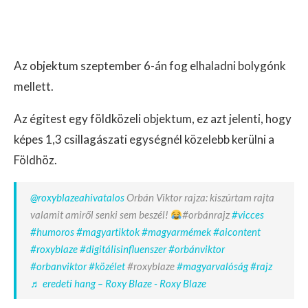
Az objektum szeptember 6-án fog elhaladni bolygónk
mellett.
Az égitest egy földközeli objektum, ez azt jelenti, hogy
képes 1,3 csillagászati egységnél közelebb kerülni a
Földhöz.
@roxyblazeahivatalos
Orbán Viktor rajza: kiszúrtam rajta
valamit amiről senki sem beszél!
#orbánrajz
#vicces
#humoros
#magyartiktok
#magyarmémek
#aicontent
#roxyblaze
#digitálisinfluenszer
#orbánviktor
#orbanviktor
#közélet
#roxyblaze
#magyarvalóság
#rajz
♬ eredeti hang – Roxy Blaze - Roxy Blaze