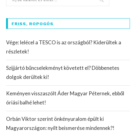
FRISS, ROPOGÓS
Vége: lelécel a TESCO is az országból? Kiderültek a
részletek!
Szijjártó bűncselekményt követett el? Döbbenetes
dolgok derültek ki!
Keményen visszaszólt Áder Magyar Péternek, ebből
óriási balhé lehet!
Orbán Viktor szerint önkényuralom épült ki
Magyarországon: nyílt beismerése mindennek?!