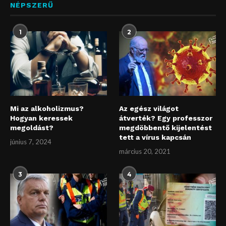
NÉPSZERŰ
1
2
Mi az alkoholizmus?
Az egész világot
Hogyan keressek
átverték? Egy professzor
megoldást?
megdöbbentő kijelentést
tett a vírus kapcsán
június 7, 2024
március 20, 2021
3
4