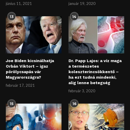
június 11, 2021
január 19, 2020
13
14
Joe Biden kicsinálhatja
Dr. Papp Lajos: a víz maga
Orbán Viktort – igaz
a természetes
pörölycsapás vár
koleszterincsökkentő –
Magyarországra?
ha ezt tudná mindenki,
alig lenne betegség
február 17, 2021
február 3, 2020
15
16