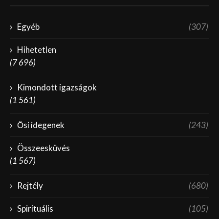
Egyéb
(307)
Hihetetlen
(7 696)
Kimondott igazságok
(1 561)
Ősi idegenek
(243)
Összeesküvés
(1 567)
Rejtély
(680)
Spirituális
(105)