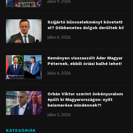
július 9, 2026
Szijjártó bűncselekményt követett
el? Döbbenetes dolgok derültek ki!
július 6, 2026
Keményen visszaszólt Áder Magyar
Péternek, ebből óriási balhé lehet!
július 6, 2026
Orbán Viktor szerint önkényuralom
épült ki Magyarországon: nyílt
beismerése mindennek?!
július 5, 2026
KATEGÓRIÁK