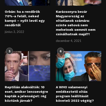
Orbán: ha a rendőrök
Karácsonyra bezár
70%-a feláll, neked
Magyarország az
kampó – nyílt levél egy
oltatlanok számára:
rendőrtől
szinte sehová nem
mehetnek semmit nem
június 3, 2022
csinálhatnak majd?!
december 4, 2021
5
6
Reptilián alakváltók: 10
A WHO valamennyi
eset, amikor lencsevégre
emlékeztető oltás
kapták a jelenséget: rég
program leállítását
köztünk járnak?
követeli 2022 végéig?