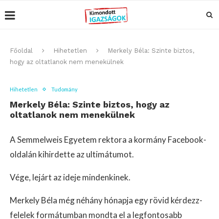
Főoldal
Hihetetlen
Merkely Béla: Szinte biztos,
hogy az oltatlanok nem menekülnek
Hihetetlen
Tudomány
Merkely Béla: Szinte biztos, hogy az
oltatlanok nem menekülnek
A Semmelweis Egyetem rektora a kormány Facebook-
oldalán kihirdette az ultimátumot.
Vége, lejárt az ideje mindenkinek.
Merkely Béla még néhány hónapja egy rövid kérdezz-
felelek formátumban mondta el a legfontosabb