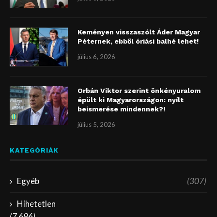
Keményen visszaszólt Áder Magyar
Péternek, ebből óriási balhé lehet!
július 6, 2026
Orbán Viktor szerint önkényuralom
épült ki Magyarországon: nyílt
beismerése mindennek?!
július 5, 2026
KATEGÓRIÁK
Egyéb
(307)
Hihetetlen
(7 696)