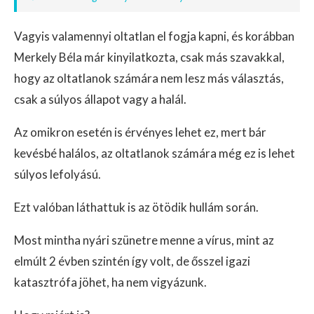
Vagyis valamennyi oltatlan el fogja kapni, és korábban
Merkely Béla már kinyilatkozta, csak más szavakkal,
hogy az oltatlanok számára nem lesz más választás,
csak a súlyos állapot vagy a halál.
Az omikron esetén is érvényes lehet ez, mert bár
kevésbé halálos, az oltatlanok számára még ez is lehet
súlyos lefolyású.
Ezt valóban láthattuk is az ötödik hullám során.
Most mintha nyári szünetre menne a vírus, mint az
elmúlt 2 évben szintén így volt, de ősszel igazi
katasztrófa jöhet, ha nem vigyázunk.