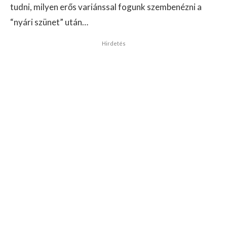
tudni, milyen erős variánssal fogunk szembenézni a
“nyári szünet” után…
Hirdetés