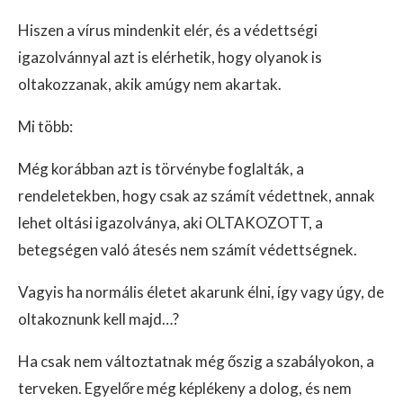
Hiszen a vírus mindenkit elér, és a védettségi
igazolvánnyal azt is elérhetik, hogy olyanok is
oltakozzanak, akik amúgy nem akartak.
Mi több:
Még korábban azt is törvénybe foglalták, a
rendeletekben, hogy csak az számít védettnek, annak
lehet oltási igazolványa, aki OLTAKOZOTT, a
betegségen való átesés nem számít védettségnek.
Vagyis ha normális életet akarunk élni, így vagy úgy, de
oltakoznunk kell majd…?
Ha csak nem változtatnak még őszig a szabályokon, a
terveken. Egyelőre még képlékeny a dolog, és nem