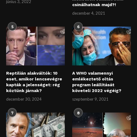
június 3, 2022
csinálhatnak majd?!
december 4, 2021
5
6
Reptilián alakváltók: 10
A WHO valamennyi
eset, amikor lencsevégre
emlékeztető oltás
kapták a jelenséget: rég
program leállítását
köztünk járnak?
követeli 2022 végéig?
december 30, 2024
szeptember 9, 2021
7
8