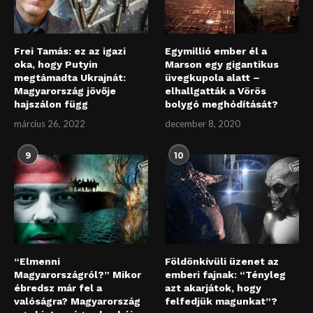
Frei Tamás: ez az igazi
Egymillió ember él a
oka, hogy Putyin
Marson egy gigantikus
megtámadta Ukrajnát:
üvegkupola alatt –
Magyarország jövője
elhallgatták a Vörös
hajszálon függ
bolygó meghódítását?
március 26, 2022
december 8, 2020
9
10
“Elmenni
Földönkívüli üzenet az
Magyarországról?” Mikor
emberi fajnak: “Tényleg
ébredsz már fel a
azt akarjátok, hogy
valóságra? Magyarország
felfedjük magunkat”?