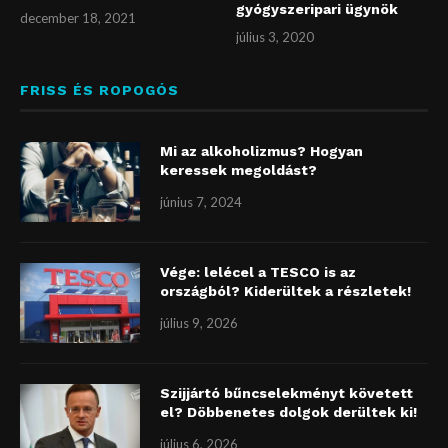
gyógyszeripari ügynök
december 18, 2021
július 3, 2020
FRISS ÉS ROPOGÓS
Mi az alkoholizmus? Hogyan
keressek megoldást?
június 7, 2024
Vége: lelécel a TESCO is az
országból? Kiderültek a részletek!
július 9, 2026
Szijjártó bűncselekményt követett
el? Döbbenetes dolgok derültek ki!
július 6, 2026