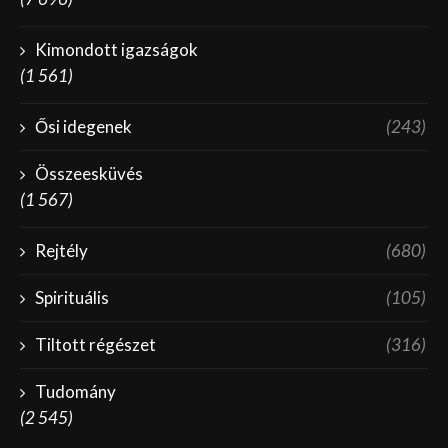
Kimondott igazságok
(1 561)
Ősi idegenek
(243)
Összeesküvés
(1 567)
Rejtély
(680)
Spirituális
(105)
Tiltott régészet
(316)
Tudomány
(2 545)