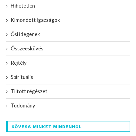
Hihetetlen
Kimondott igazságok
Ősi idegenek
Összeesküvés
Rejtély
Spirituális
Tiltott régészet
Tudomány
KÖVESS MINKET MINDENHOL