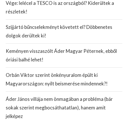
Vége: lelécel a TESCO is az országból? Kiderültek a
részletek!
Szijjártó bűncselekményt követett el? Döbbenetes
dolgok derültek ki!
Keményen visszaszólt Áder Magyar Péternek, ebből
óriási balhé lehet!
Orbán Viktor szerint önkényuralom épült ki
Magyarországon: nyílt beismerése mindennek?!
Áder János villája nem önmagában a probléma (bár
sokak szerint megbocsáthatatlan), hanem amit
jelképez