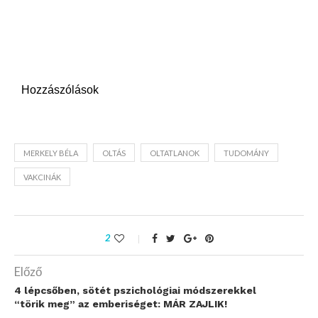
Hozzászólások
MERKELY BÉLA
OLTÁS
OLTATLANOK
TUDOMÁNY
VAKCINÁK
2
Előző
4 lépcsőben, sötét pszichológiai módszerekkel
“törik meg” az emberiséget: MÁR ZAJLIK!