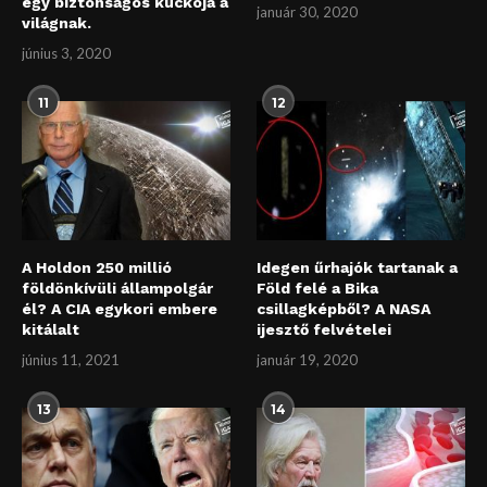
egy biztonságos kuckója a
január 30, 2020
világnak.
június 3, 2020
11
12
A Holdon 250 millió
Idegen űrhajók tartanak a
földönkívüli állampolgár
Föld felé a Bika
él? A CIA egykori embere
csillagképből? A NASA
kitálalt
ijesztő felvételei
június 11, 2021
január 19, 2020
13
14