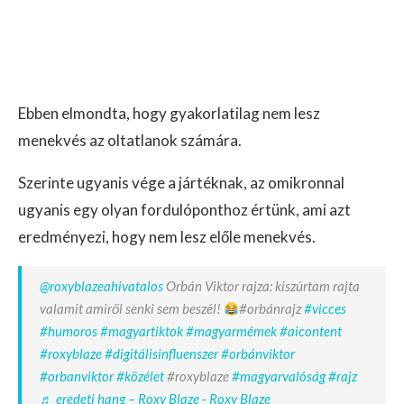
Ebben elmondta, hogy gyakorlatilag nem lesz
menekvés az oltatlanok számára.
Szerinte ugyanis vége a jártéknak, az omikronnal
ugyanis egy olyan fordulóponthoz értünk, ami azt
eredményezi, hogy nem lesz előle menekvés.
@roxyblazeahivatalos
Orbán Viktor rajza: kiszúrtam rajta
valamit amiről senki sem beszél!
#orbánrajz
#vicces
#humoros
#magyartiktok
#magyarmémek
#aicontent
#roxyblaze
#digitálisinfluenszer
#orbánviktor
#orbanviktor
#közélet
#roxyblaze
#magyarvalóság
#rajz
♬ eredeti hang – Roxy Blaze - Roxy Blaze