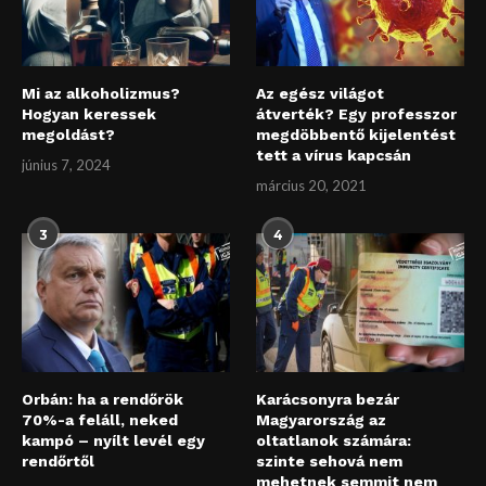
Mi az alkoholizmus?
Az egész világot
Hogyan keressek
átverték? Egy professzor
megoldást?
megdöbbentő kijelentést
tett a vírus kapcsán
június 7, 2024
március 20, 2021
3
4
Orbán: ha a rendőrök
Karácsonyra bezár
70%-a feláll, neked
Magyarország az
kampó – nyílt levél egy
oltatlanok számára:
rendőrtől
szinte sehová nem
mehetnek semmit nem