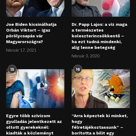
Joe Biden kicsinálhatja
Dr. Papp Lajos: a víz maga
Orbán Viktort – igaz
a természetes
pörölycsapás vár
koleszterincsökkentő –
Magyarországra?
ha ezt tudná mindenki,
alig lenne betegség
február 17, 2021
február 3, 2020
15
16
Egyre több szívizom
“Arra képeztek ki minket,
gyulladás jelentkezett az
hogy
oltott gyerekeknél:
félretájékoztassunk” –
kiadták a közleményt
borította a bilit egy