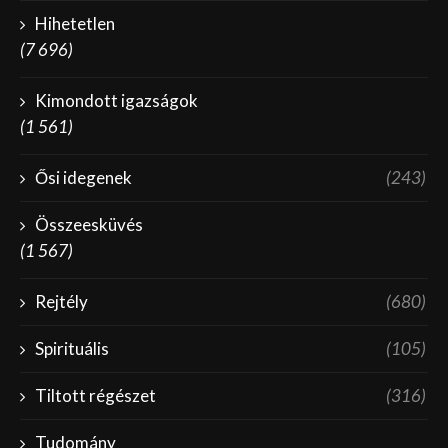
Hihetetlen
(7 696)
Kimondott igazságok
(1 561)
Ősi idegenek
(243)
Összeesküvés
(1 567)
Rejtély
(680)
Spirituális
(105)
Tiltott régészet
(316)
Tudomány