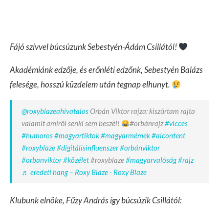
Fájó szívvel búcsúzunk Sebestyén-Ádám Csillától!
Akadémiánk edzője, és erőnléti edzőnk, Sebestyén Balázs
felesége, hosszú küzdelem után tegnap elhunyt.
@roxyblazeahivatalos
Orbán Viktor rajza: kiszúrtam rajta
valamit amiről senki sem beszél!
#orbánrajz
#vicces
#humoros
#magyartiktok
#magyarmémek
#aicontent
#roxyblaze
#digitálisinfluenszer
#orbánviktor
#orbanviktor
#közélet
#roxyblaze
#magyarvalóság
#rajz
♬ eredeti hang – Roxy Blaze - Roxy Blaze
Klubunk elnöke, Fűzy András így búcsúzik Csillától: