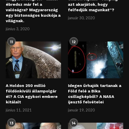
ébredsz már fel a
azt akarjátok, hogy
valóságra? Magyarország
felfedjük magunkat”?
egy biztonságos kuckója a
január 30, 2020
világnak.
június 3, 2020
11
12
A Holdon 250 millió
Idegen űrhajók tartanak a
földönkívüli állampolgár
Föld felé a Bika
él? A CIA egykori embere
csillagképből? A NASA
kitálalt
ijesztő felvételei
június 11, 2021
január 19, 2020
13
14