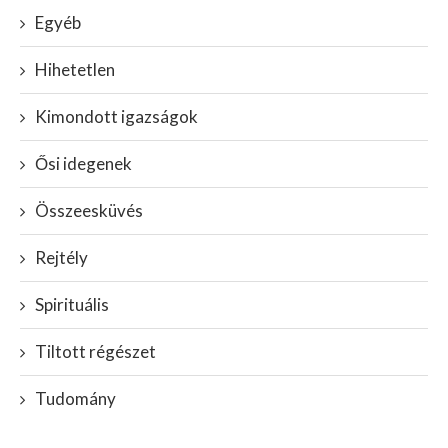
Egyéb
Hihetetlen
Kimondott igazságok
Ősi idegenek
Összeesküvés
Rejtély
Spirituális
Tiltott régészet
Tudomány