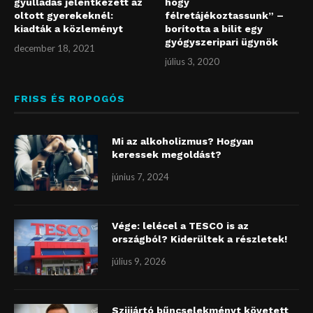
gyulladás jelentkezett az
hogy
oltott gyerekeknél:
félretájékoztassunk” –
kiadták a közleményt
borította a bilit egy
gyógyszeripari ügynök
december 18, 2021
július 3, 2020
FRISS ÉS ROPOGÓS
Mi az alkoholizmus? Hogyan
keressek megoldást?
június 7, 2024
Vége: lelécel a TESCO is az
országból? Kiderültek a részletek!
július 9, 2026
Szijjártó bűncselekményt követett