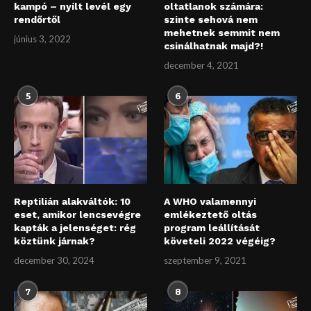
kampó – nyílt levél egy
oltatlanok számára:
rendőrtől
szinte sehová nem
mehetnek semmit nem
június 3, 2022
csinálhatnak majd?!
december 4, 2021
5
6
Reptilián alakváltók: 10
A WHO valamennyi
eset, amikor lencsevégre
emlékeztető oltás
kapták a jelenséget: rég
program leállítását
köztünk járnak?
követeli 2022 végéig?
december 30, 2024
szeptember 9, 2021
7
8