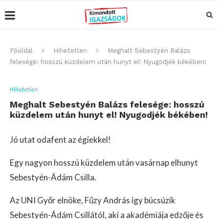
Főoldal
Hihetetlen
Meghalt Sebestyén Balázs
felesége: hosszú küzdelem után hunyt el! Nyugodjék békében!
Hihetetlen
Meghalt Sebestyén Balázs felesége: hosszú
küzdelem után hunyt el! Nyugodjék békében!
Jó utat odafent az égiekkel!
Egy nagyon hosszú küzdelem után vasárnap elhunyt
Sebestyén-Ádám Csilla.
Az UNI Győr elnöke, Fűzy András így búcsúzik
Sebestyén-Ádám Csillától, aki a akadémiája edzője és