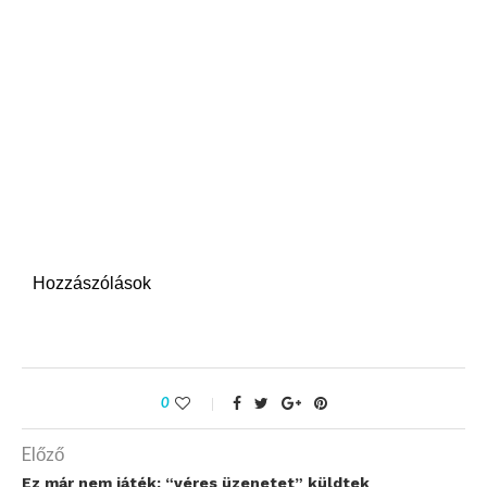
Hozzászólások
0
Előző
Ez már nem játék: “véres üzenetet” küldtek