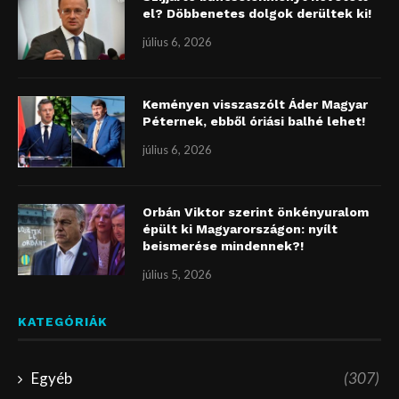
el? Döbbenetes dolgok derültek ki!
július 6, 2026
Keményen visszaszólt Áder Magyar
Péternek, ebből óriási balhé lehet!
július 6, 2026
Orbán Viktor szerint önkényuralom
épült ki Magyarországon: nyílt
beismerése mindennek?!
július 5, 2026
KATEGÓRIÁK
Egyéb
(307)