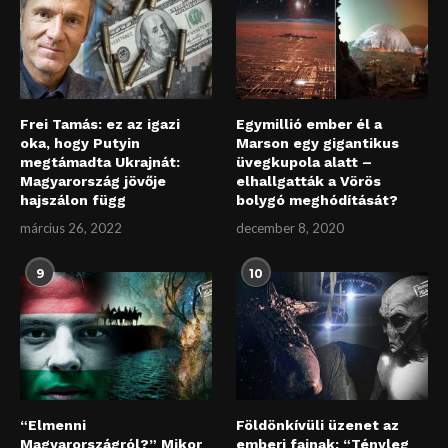
Frei Tamás: ez az igazi
Egymillió ember él a
oka, hogy Putyin
Marson egy gigantikus
megtámadta Ukrajnát:
üvegkupola alatt –
Magyarország jövője
elhallgatták a Vörös
hajszálon függ
bolygó meghódítását?
március 26, 2022
december 8, 2020
9
10
“Elmenni
Földönkívüli üzenet az
Magyarországról?” Mikor
emberi fajnak: “Tényleg