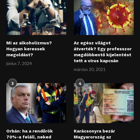
Mi az alkoholizmus?
Az egész világot
Hogyan keressek
átverték? Egy professzor
megoldást?
megdöbbentő kijelentést
tett a vírus kapcsán
június 7, 2024
március 20, 2021
3
4
Orbán: ha a rendőrök
Karácsonyra bezár
70%-a feláll, neked
Magyarország az