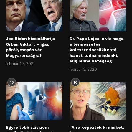
Joe Biden kicsinálhatja
Dr. Papp Lajos: a víz maga
Orbán Viktort – igaz
a természetes
pörölycsapás vár
koleszterincsökkentő –
Magyarországra?
ha ezt tudná mindenki,
alig lenne betegség
február 17, 2021
február 3, 2020
15
16
Egyre több szívizom
“Arra képeztek ki minket,