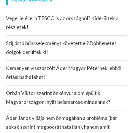
FRISS, ROPOGÓS
Vége: lelécel a TESCO is az országból? Kiderültek a
részletek!
Szijjártó bűncselekményt követett el? Döbbenetes
dolgok derültek ki!
Keményen visszaszólt Áder Magyar Péternek, ebből
óriási balhé lehet!
Orbán Viktor szerint önkényuralom épült ki
Magyarországon: nyílt beismerése mindennek?!
Áder János villája nem önmagában a probléma (bár
sokak szerint megbocsáthatatlan), hanem amit