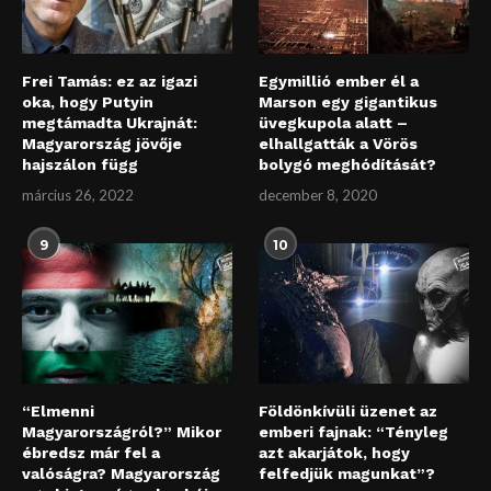
Frei Tamás: ez az igazi
Egymillió ember él a
oka, hogy Putyin
Marson egy gigantikus
megtámadta Ukrajnát:
üvegkupola alatt –
Magyarország jövője
elhallgatták a Vörös
hajszálon függ
bolygó meghódítását?
március 26, 2022
december 8, 2020
9
10
“Elmenni
Földönkívüli üzenet az
Magyarországról?” Mikor
emberi fajnak: “Tényleg
ébredsz már fel a
azt akarjátok, hogy
valóságra? Magyarország
felfedjük magunkat”?