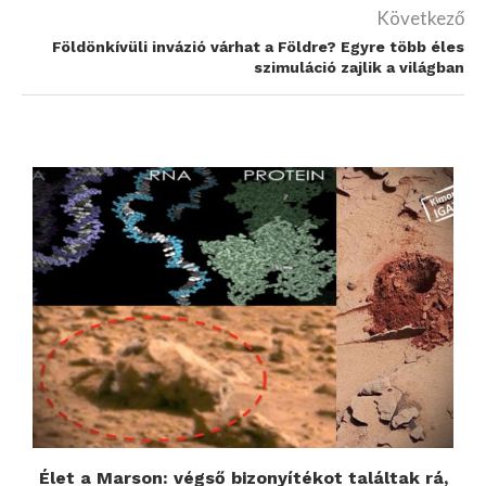
Következő
Földönkívüli invázió várhat a Földre? Egyre több éles
szimuláció zajlik a világban
Élet a Marson: végső bizonyítékot találtak rá,