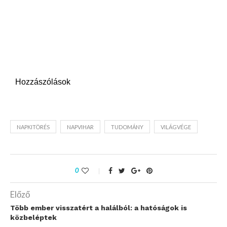
Hozzászólások
NAPKITÖRÉS
NAPVIHAR
TUDOMÁNY
VILÁGVÉGE
0
Előző
Több ember visszatért a halálból: a hatóságok is
közbeléptek