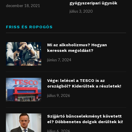
gyógyszeripari ügynök
december 18, 2021
július 3, 2020
FRISS ÉS ROPOGÓS
Mi az alkoholizmus? Hogyan
keressek megoldást?
június 7, 2024
Vége: lelécel a TESCO is az
országból? Kiderültek a részletek!
július 9, 2026
Szijjártó bűncselekményt követett
el? Döbbenetes dolgok derültek ki!
július 6, 2026