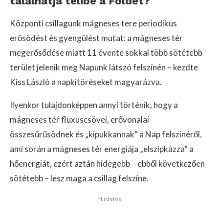
találhatja telibe a Földet?
Központi csillagunk mágneses tere periodikus
erősödést és gyengülést mutat: a mágneses tér
megerősődése miatt 11 évente sokkal több sötétebb
terület jelenik meg Napunk látszó felszínén – kezdte
Kiss László a napkitöréseket magyarázva.
Ilyenkor tulajdonképpen annyi történik, hogy a
mágneses tér fluxuscsövei, erővonalai
összesűrűsödnek és „kipukkannak” a Nap felszínéről,
ami során a mágneses tér energiája „elszipkázza” a
hőenergiát, ezért aztán hidegebb – ebből következően
sötétebb – lesz maga a csillag felszíne.
Hirdetés