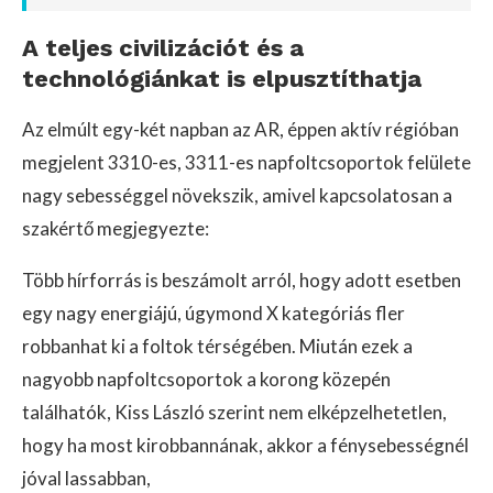
A teljes civilizációt és a
technológiánkat is elpusztíthatja
Az elmúlt egy-két napban az AR, éppen aktív régióban
megjelent 3310-es, 3311-es napfoltcsoportok felülete
nagy sebességgel növekszik, amivel kapcsolatosan a
szakértő megjegyezte:
Több hírforrás is beszámolt arról, hogy adott esetben
egy nagy energiájú, úgymond X kategóriás fler
robbanhat ki a foltok térségében. Miután ezek a
nagyobb napfoltcsoportok a korong közepén
találhatók, Kiss László szerint nem elképzelhetetlen,
hogy ha most kirobbannának, akkor a fénysebességnél
jóval lassabban,