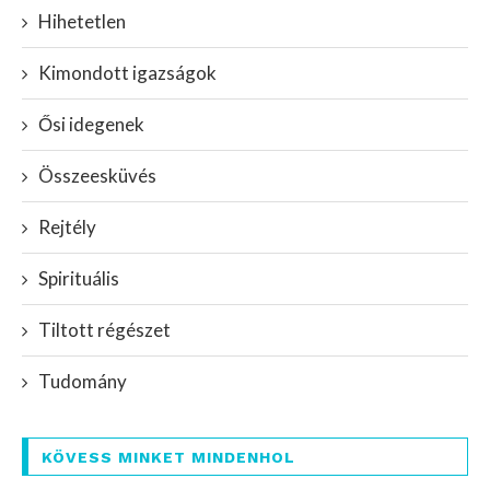
Hihetetlen
Kimondott igazságok
Ősi idegenek
Összeesküvés
Rejtély
Spirituális
Tiltott régészet
Tudomány
KÖVESS MINKET MINDENHOL