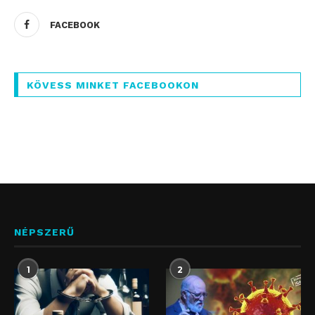
FACEBOOK
KÖVESS MINKET FACEBOOKON
NÉPSZERŰ
1
2