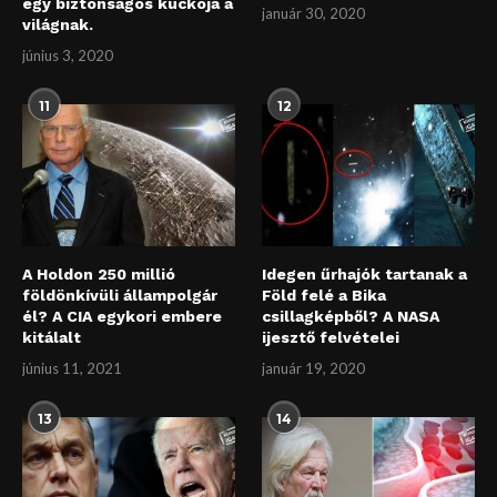
egy biztonságos kuckója a
január 30, 2020
világnak.
június 3, 2020
11
12
A Holdon 250 millió
Idegen űrhajók tartanak a
földönkívüli állampolgár
Föld felé a Bika
él? A CIA egykori embere
csillagképből? A NASA
kitálalt
ijesztő felvételei
június 11, 2021
január 19, 2020
13
14