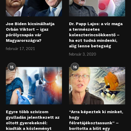
Joe Biden kicsinálhatja
Dr. Papp Lajos: a víz maga
Orbán Viktort – igaz
a természetes
pörölycsapás vár
koleszterincsökkentő –
Magyarországra?
ha ezt tudná mindenki,
alig lenne betegség
február 17, 2021
február 3, 2020
15
16
Egyre több szívizom
“Arra képeztek ki minket,
gyulladás jelentkezett az
hogy
oltott gyerekeknél:
félretájékoztassunk” –
kiadták a közleményt
borította a bilit egy