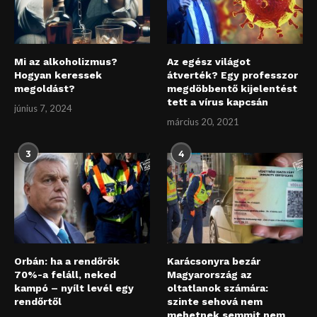
Mi az alkoholizmus?
Az egész világot
Hogyan keressek
átverték? Egy professzor
megoldást?
megdöbbentő kijelentést
tett a vírus kapcsán
június 7, 2024
március 20, 2021
3
4
Orbán: ha a rendőrök
Karácsonyra bezár
70%-a feláll, neked
Magyarország az
kampó – nyílt levél egy
oltatlanok számára:
rendőrtől
szinte sehová nem
mehetnek semmit nem