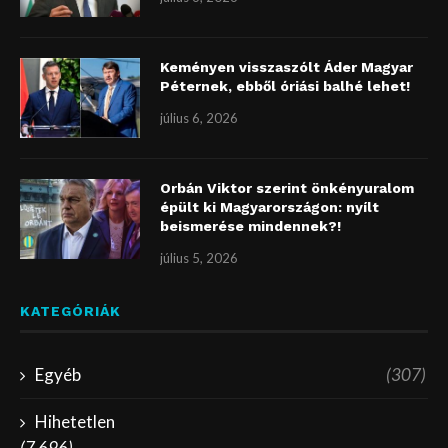
Keményen visszaszólt Áder Magyar
Péternek, ebből óriási balhé lehet!
július 6, 2026
Orbán Viktor szerint önkényuralom
épült ki Magyarországon: nyílt
beismerése mindennek?!
július 5, 2026
KATEGÓRIÁK
Egyéb
(307)
Hihetetlen
(7 696)