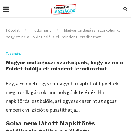
Főoldal
Tudomány
Magyar csillagász: szurkoljunk,
hogy ez ne a Földet találja el: mindent leradírozhat
Tudomány
Magyar csillagász: szurkoljunk, hogy ez ne a
Földet találja el: mindent leradírozhat
Egy, a Földnél négyszer nagyobb napfoltot figyeltek
meg a csillagászok, ami bolygónk felé néz. Ha
napkitörés lesz belőle, azt egyesek szerint az egész
emberi civilizációt elpusztíthatja…
Soha nem látott Napkitörés