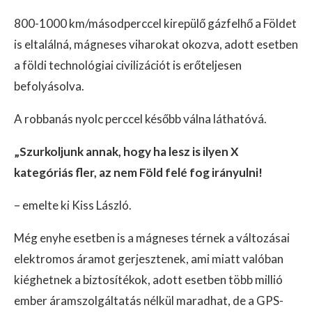
800-1000 km/másodperccel kirepülő gázfelhő a Földet
is eltalálná, mágneses viharokat okozva, adott esetben
a földi technológiai civilizációt is erőteljesen
befolyásolva.
A robbanás nyolc perccel később válna láthatóvá.
„Szurkoljunk annak, hogy ha lesz is ilyen X
kategóriás fler, az nem Föld felé fog irányulni!
– emelte ki Kiss László.
Még enyhe esetben is a mágneses térnek a változásai
elektromos áramot gerjesztenek, ami miatt valóban
kiéghetnek a biztosítékok, adott esetben több millió
ember áramszolgáltatás nélkül maradhat, de a GPS-