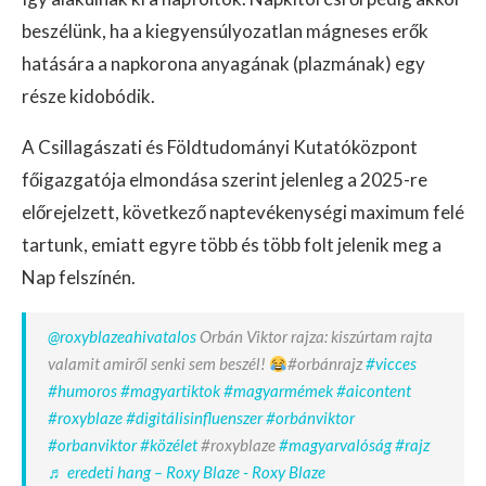
beszélünk, ha a kiegyensúlyozatlan mágneses erők
hatására a napkorona anyagának (plazmának) egy
része kidobódik.
A Csillagászati és Földtudományi Kutatóközpont
főigazgatója elmondása szerint jelenleg a 2025-re
előrejelzett, következő naptevékenységi maximum felé
tartunk, emiatt egyre több és több folt jelenik meg a
Nap felszínén.
@roxyblazeahivatalos
Orbán Viktor rajza: kiszúrtam rajta
valamit amiről senki sem beszél!
#orbánrajz
#vicces
#humoros
#magyartiktok
#magyarmémek
#aicontent
#roxyblaze
#digitálisinfluenszer
#orbánviktor
#orbanviktor
#közélet
#roxyblaze
#magyarvalóság
#rajz
♬ eredeti hang – Roxy Blaze - Roxy Blaze