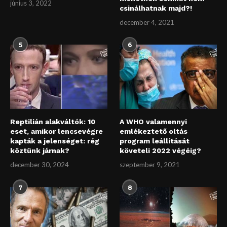
június 3, 2022
csinálhatnak majd?!
december 4, 2021
5
6
Reptilián alakváltók: 10
A WHO valamennyi
eset, amikor lencsevégre
emlékeztető oltás
kapták a jelenséget: rég
program leállítását
köztünk járnak?
követeli 2022 végéig?
december 30, 2024
szeptember 9, 2021
7
8