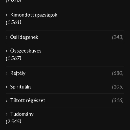
Kimondott igazságok
(1 561)
Ősi idegenek
(243)
Összeesküvés
(1 567)
Rejtély
(680)
Spirituális
(105)
Tiltott régészet
(316)
Tudomány
(2 545)