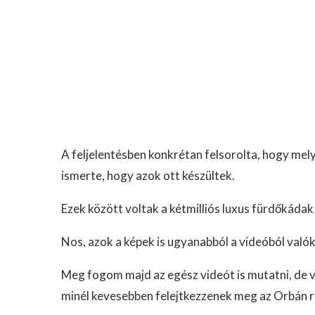
A feljelentésben konkrétan felsorolta, hogy mely 
ismerte, hogy azok ott készültek.
Ezek között voltak a kétmilliós luxus fürdőkádak 
Nos, azok a képek is ugyanabból a videóból valók
Meg fogom majd az egész videót is mutatni, de v
minél kevesebben felejtkezzenek meg az Orbán r