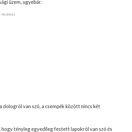
sági üzem, ugyebár.
Hirdetés
 dologról van szó, a csempék között nincs két
 hogy tényleg egyedileg festett lapokról van szó és