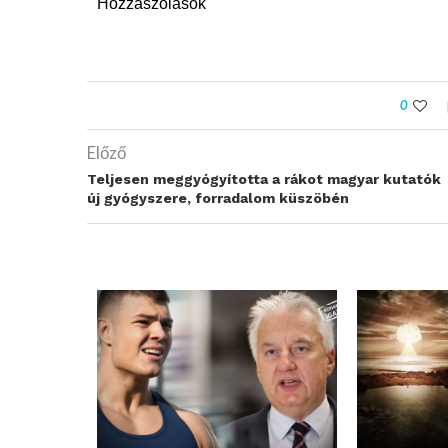
Hozzászólások
0
Előző
Teljesen meggyógyította a rákot magyar kutatók
új gyógyszere, forradalom küszöbén