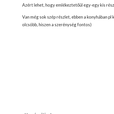
Azért lehet, hogy emlékeztetőül egy-egy kis rés
Van még sok szép részlet, ebben a konyhában pl k
olcsóbb, hiszen a szerénység fontos)