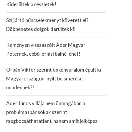
Kiderültek a részletek!
Szijjártó bűncselekményt követett el?
Döbbenetes dolgok derültek ki!
Keményen visszaszólt Áder Magyar
Péternek, ebből óriási balhé lehet!
Orbán Viktor szerint önkényuralom épült ki
Magyarországon: nyílt beismerése
mindennek?!
Áder János villája nem önmagában a
probléma (bár sokak szerint
megbocsáthatatlan), hanem amit jelképez