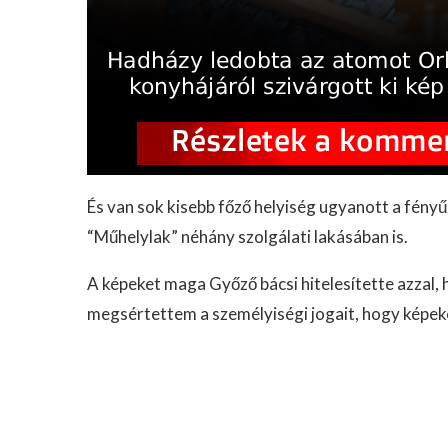
És van sok kisebb főző helyiség ugyanott a fényű
“Műhelylak” néhány szolgálati lakásában is.
A képeket maga Győző bácsi hitelesítette azzal, 
megsértettem a személyiségi jogait, hogy képek