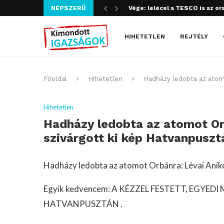
NÉPSZERŰ
Szijjártó bűncselekményt köve
HIHETETLEN
REJTÉLY
Főoldal
Hihetetlen
Hadházy ledobta az atomo
Hihetetlen
Hadházy ledobta az atomot Orb
szivárgott ki kép Hatvanpuszt
Hadházy ledobta az atomot Orbánra: Lévai Anikó
Egyik kedvencem: A KÉZZEL FESTETT, EGYE
HATVANPUSZTÁN .