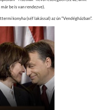
 már be is van rendezve).
ttermi konyha (séf lakással) az ún “Vendégházban”.