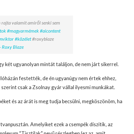
 rajta valamit amiről senki sem
tok
#magyarmémek
#aicontent
nviktor
#közélet
#roxyblaze
- Roxy Blaze
y két ugyanolyan mintát találjon, de nem járt sikerrel.
ollóházán festették, de én ugyanúgy nem értek ehhez,
szerint csak a Zsolnay gyár vállal ilyesmi munkákat.
péket és az árát is meg tudja becsülni, megköszönöm, ha
tvanpusztán. Amelyiket ezek a csempék díszitik, az
lexum “Tisztilak” nevű részlegben (ez az, amit