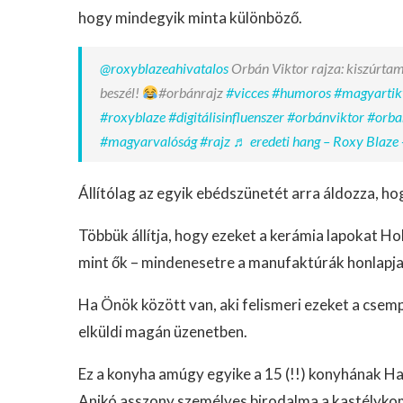
hogy mindegyik minta különböző.
@roxyblazeahivatalos
Orbán Viktor rajza: kiszúrtam
beszél!
#orbánrajz
#vicces
#humoros
#magyartik
#roxyblaze
#digitálisinfluenszer
#orbánviktor
#orba
#magyarvalóság
#rajz
♬ eredeti hang – Roxy Blaze 
Állítólag az egyik ebédszünetét arra áldozza, hog
Többük állítja, hogy ezeket a kerámia lapokat H
mint ők – mindenesetre a manufaktúrák honlapja 
Ha Önök között van, aki felismeri ezeket a csem
elküldi magán üzenetben.
Ez a konyha amúgy egyike a 15 (!!) konyhának Ha
Anikó asszony személyes birodalma a kastélykomp