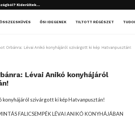
tett el? Döbbenetes dolgok derültek ki!
ÖSSZEESKÜVÉS
ŐSI IDEGENEK
TILTOTT RÉGÉSZET
TUDO
t Orbánra: Lévai Anikó konyhájáról szivárgott ki kép Hatvanpusztán!
ánra: Lévai Anikó konyhájáról
án!
 konyhájáról szivárgott ki kép Hatvanpusztán!
DI MINTÁS FALICSEMPÉK LÉVAI ANIKÓ KONYHÁJÁBAN