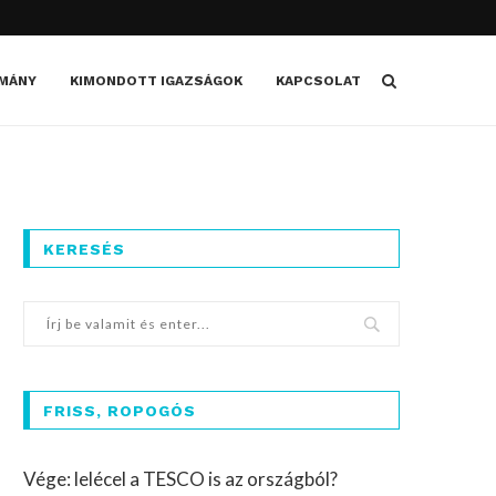
MÁNY
KIMONDOTT IGAZSÁGOK
KAPCSOLAT
KERESÉS
FRISS, ROPOGÓS
Vége: lelécel a TESCO is az országból?