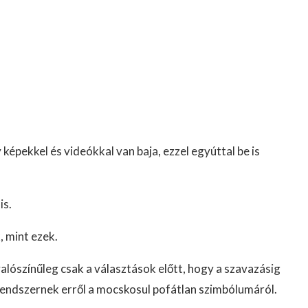
képekkel és videókkal van baja, ezzel egyúttal be is
is.
, mint ezek.
alószínűleg csak a választások előtt, hogy a szavazásig
endszernek erről a mocskosul pofátlan szimbólumáról.