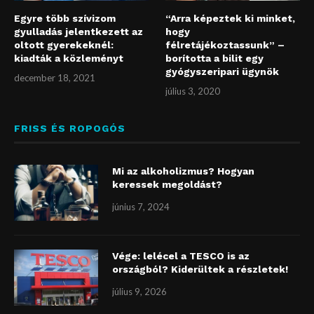
Egyre több szívizom
“Arra képeztek ki minket,
gyulladás jelentkezett az
hogy
oltott gyerekeknél:
félretájékoztassunk” –
kiadták a közleményt
borította a bilit egy
gyógyszeripari ügynök
december 18, 2021
július 3, 2020
FRISS ÉS ROPOGÓS
Mi az alkoholizmus? Hogyan
keressek megoldást?
június 7, 2024
Vége: lelécel a TESCO is az
országból? Kiderültek a részletek!
július 9, 2026