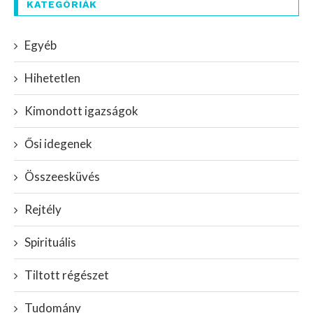
KATEGÓRIÁK
Egyéb
Hihetetlen
Kimondott igazságok
Ősi idegenek
Összeesküvés
Rejtély
Spirituális
Tiltott régészet
Tudomány