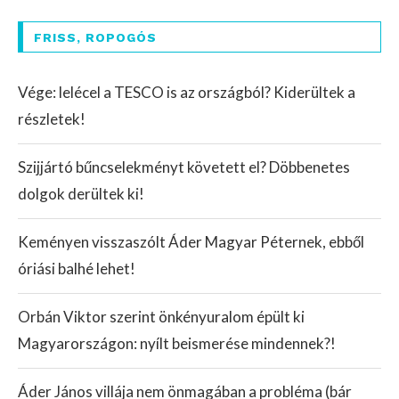
FRISS, ROPOGÓS
Vége: lelécel a TESCO is az országból? Kiderültek a
részletek!
Szijjártó bűncselekményt követett el? Döbbenetes
dolgok derültek ki!
Keményen visszaszólt Áder Magyar Péternek, ebből
óriási balhé lehet!
Orbán Viktor szerint önkényuralom épült ki
Magyarországon: nyílt beismerése mindennek?!
Áder János villája nem önmagában a probléma (bár