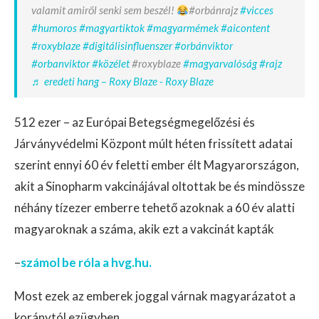
valamit amiről senki sem beszél!
#orbánrajz
#vicces
#humoros
#magyartiktok
#magyarmémek
#aicontent
#roxyblaze
#digitálisinfluenszer
#orbánviktor
#orbanviktor
#közélet
#roxyblaze
#magyarvalóság
#rajz
♬ eredeti hang – Roxy Blaze - Roxy Blaze
512 ezer – az Európai Betegségmegelőzési és
Járványvédelmi Központ múlt héten frissített adatai
szerint ennyi 60 év feletti ember élt Magyarországon,
akit a Sinopharm vakcinájával oltottak be és mindössze
néhány tízezer emberre tehető azoknak a 60 év alatti
magyaroknak a száma, akik ezt a vakcinát kapták
–
számol be róla a hvg.hu.
Most ezek az emberek joggal várnak magyarázatot a
koránytól ezügyben.