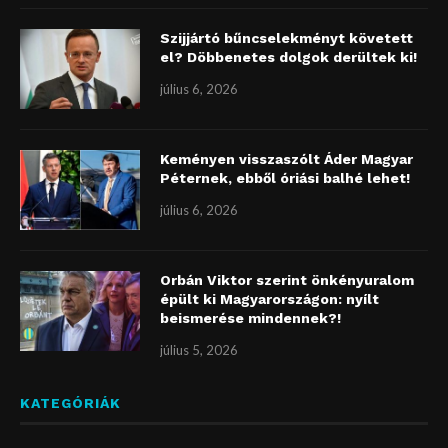
Szijjártó bűncselekményt követett
el? Döbbenetes dolgok derültek ki!
július 6, 2026
Keményen visszaszólt Áder Magyar
Péternek, ebből óriási balhé lehet!
július 6, 2026
Orbán Viktor szerint önkényuralom
épült ki Magyarországon: nyílt
beismerése mindennek?!
július 5, 2026
KATEGÓRIÁK