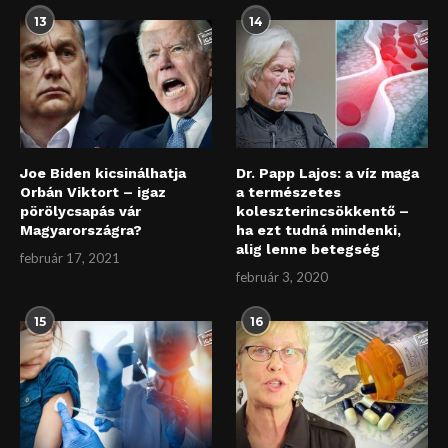
13
14
Joe Biden kicsinálhatja
Dr. Papp Lajos: a víz maga
Orbán Viktort – igaz
a természetes
pörölycsapás vár
koleszterincsökkentő –
Magyarországra?
ha ezt tudná mindenki,
alig lenne betegség
február 17, 2021
február 3, 2020
15
16