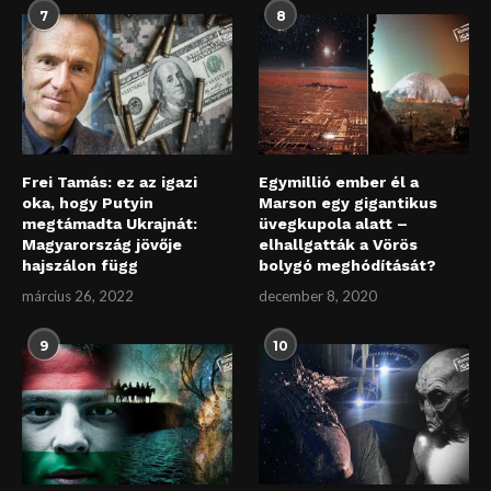
7
8
Frei Tamás: ez az igazi
Egymillió ember él a
oka, hogy Putyin
Marson egy gigantikus
megtámadta Ukrajnát:
üvegkupola alatt –
Magyarország jövője
elhallgatták a Vörös
hajszálon függ
bolygó meghódítását?
március 26, 2022
december 8, 2020
9
10