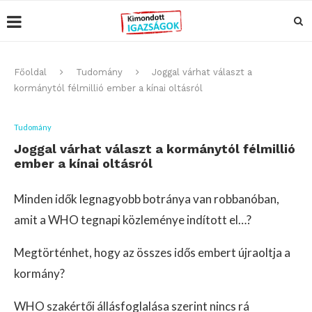
Főoldal
Tudomány
Joggal várhat választ a
kormánytól félmillió ember a kínai oltásról
Tudomány
Joggal várhat választ a kormánytól félmillió
ember a kínai oltásról
Minden idők legnagyobb botránya van robbanóban,
amit a WHO tegnapi közleménye indított el…?
Megtörténhet, hogy az összes idős embert újraoltja a
kormány?
WHO szakértői állásfoglalása szerint nincs rá