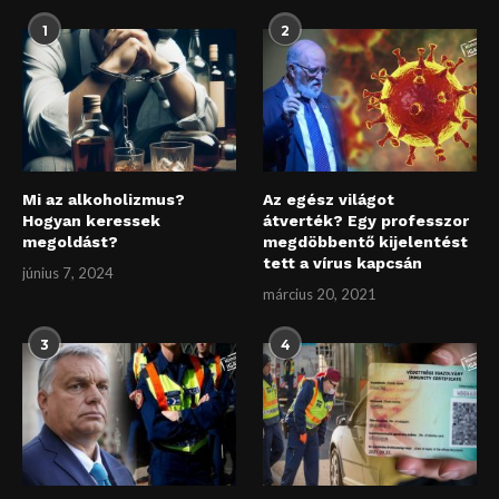
1
2
Mi az alkoholizmus?
Az egész világot
Hogyan keressek
átverték? Egy professzor
megoldást?
megdöbbentő kijelentést
tett a vírus kapcsán
június 7, 2024
március 20, 2021
3
4