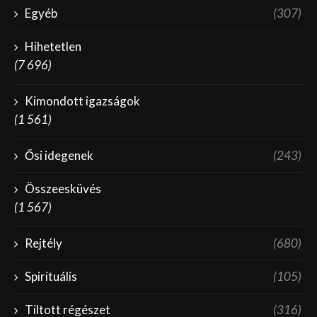
Egyéb
(307)
Hihetetlen
(7 696)
Kimondott igazságok
(1 561)
Ősi idegenek
(243)
Összeesküvés
(1 567)
Rejtély
(680)
Spirituális
(105)
Tiltott régészet
(316)