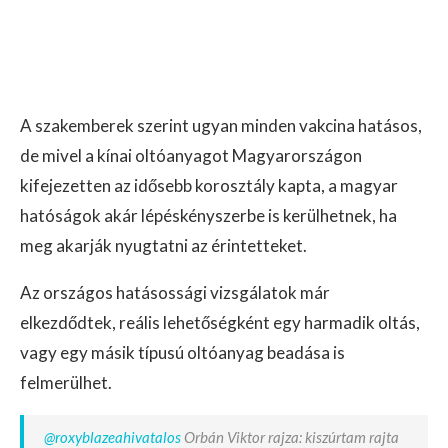
A szakemberek szerint ugyan minden vakcina hatásos,
de mivel a kínai oltóanyagot Magyarországon
kifejezetten az idősebb korosztály kapta, a magyar
hatóságok akár lépéskényszerbe is kerülhetnek, ha
meg akarják nyugtatni az érintetteket.
Az országos hatásossági vizsgálatok már
elkezdődtek, reális lehetőségként egy harmadik oltás,
vagy egy másik típusú oltóanyag beadása is
felmerülhet.
@roxyblazeahivatalos
Orbán Viktor rajza: kiszúrtam rajta