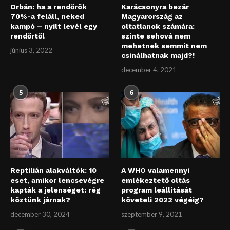
Orbán: ha a rendőrök
Karácsonyra bezár
70%-a feláll, neked
Magyarország az
kampó – nyílt levél egy
oltatlanok számára:
rendőrtől
szinte sehová nem
mehetnek semmit nem
június 3, 2022
csinálhatnak majd?!
december 4, 2021
5
6
Reptilián alakváltók: 10
A WHO valamennyi
eset, amikor lencsevégre
emlékeztető oltás
kapták a jelenséget: rég
program leállítását
köztünk járnak?
követeli 2022 végéig?
december 30, 2024
szeptember 9, 2021