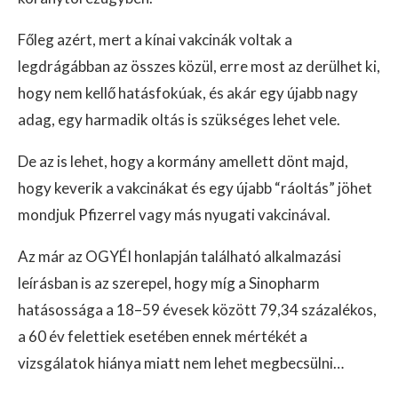
Főleg azért, mert a kínai vakcinák voltak a
legdrágábban az összes közül, erre most az derülhet ki,
hogy nem kellő hatásfokúak, és akár egy újabb nagy
adag, egy harmadik oltás is szükséges lehet vele.
De az is lehet, hogy a kormány amellett dönt majd,
hogy keverik a vakcinákat és egy újabb “ráoltás” jöhet
mondjuk Pfizerrel vagy más nyugati vakcinával.
Az már az OGYÉI honlapján található alkalmazási
leírásban is az szerepel, hogy míg a Sinopharm
hatásossága a 18–59 évesek között 79,34 százalékos,
a 60 év felettiek esetében ennek mértékét a
vizsgálatok hiánya miatt nem lehet megbecsülni…