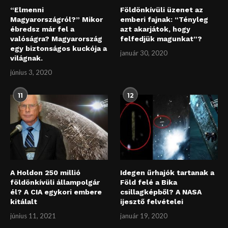
“Elmenni
Földönkívüli üzenet az
Magyarországról?” Mikor
emberi fajnak: “Tényleg
ébredsz már fel a
azt akarjátok, hogy
valóságra? Magyarország
felfedjük magunkat”?
egy biztonságos kuckója a
január 30, 2020
világnak.
június 3, 2020
11
12
A Holdon 250 millió
Idegen űrhajók tartanak a
földönkívüli állampolgár
Föld felé a Bika
él? A CIA egykori embere
csillagképből? A NASA
kitálalt
ijesztő felvételei
június 11, 2021
január 19, 2020