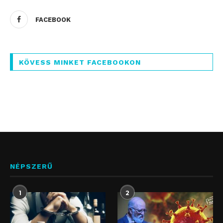
FACEBOOK
KÖVESS MINKET FACEBOOKON
NÉPSZERŰ
1
2