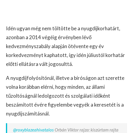
Idén ugyan még nem töltötte be a nyugdíjkorhatárt,
azonban a 2014 végéig érvényben lévő
kedvezményszabály alapján ötévente egy év
korkedvezményt kaphatott, így idén júliustól korhatár
előtti ellátásra vált jogosulttá.
A nyugdíjfolyósítónál, illetve a bíróságon azt szerette
volna korábban elérni, hogy minden, az állami
tűzoltóságnál ledolgozott és szolgálati időként
beszámított évére figyelembe vegyék a keresetét is a
nyugdíjszámításnál.
@roxyblazeahivatalos
Orbán Viktor rajza: kiszúrtam rajta