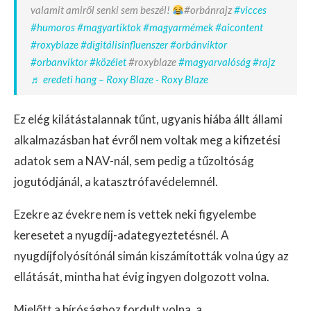
valamit amiről senki sem beszél!
#orbánrajz
#vicces
#humoros
#magyartiktok
#magyarmémek
#aicontent
#roxyblaze
#digitálisinfluenszer
#orbánviktor
#orbanviktor
#közélet
#roxyblaze
#magyarvalóság
#rajz
♬ eredeti hang – Roxy Blaze - Roxy Blaze
Ez elég kilátástalannak tűnt, ugyanis hiába állt állami
alkalmazásban hat évről nem voltak meg a kifizetési
adatok sem a NAV-nál, sem pedig a tűzoltóság
jogutódjánál, a katasztrófavédelemnél.
Ezekre az évekre nem is vettek neki figyelembe
keresetet a nyugdíj-adategyeztetésnél. A
nyugdíjfolyósítónál simán kiszámították volna úgy az
ellátását, mintha hat évig ingyen dolgozott volna.
Mielőtt a bírósághoz fordult volna, a