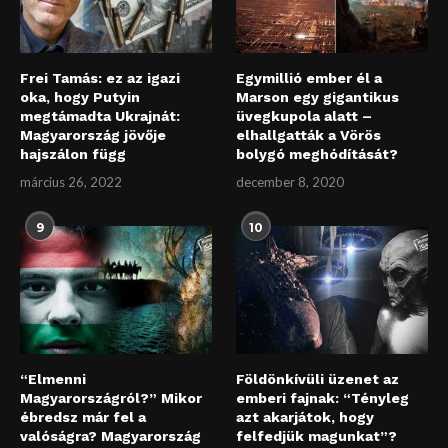
Frei Tamás: ez az igazi
Egymillió ember él a
oka, hogy Putyin
Marson egy gigantikus
megtámadta Ukrajnát:
üvegkupola alatt –
Magyarország jövője
elhallgatták a Vörös
hajszálon függ
bolygó meghódítását?
március 26, 2022
december 8, 2020
9
10
“Elmenni
Földönkívüli üzenet az
Magyarországról?” Mikor
emberi fajnak: “Tényleg
ébredsz már fel a
azt akarjátok, hogy
valóságra? Magyarország
felfedjük magunkat”?