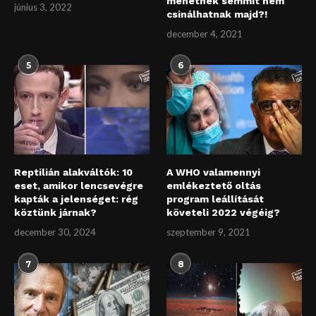
mehetnek semmit nem
június 3, 2022
csinálhatnak majd?!
december 4, 2021
5
6
Reptilián alakváltók: 10
A WHO valamennyi
eset, amikor lencsevégre
emlékeztető oltás
kapták a jelenséget: rég
program leállítását
köztünk járnak?
követeli 2022 végéig?
december 30, 2024
szeptember 9, 2021
7
8