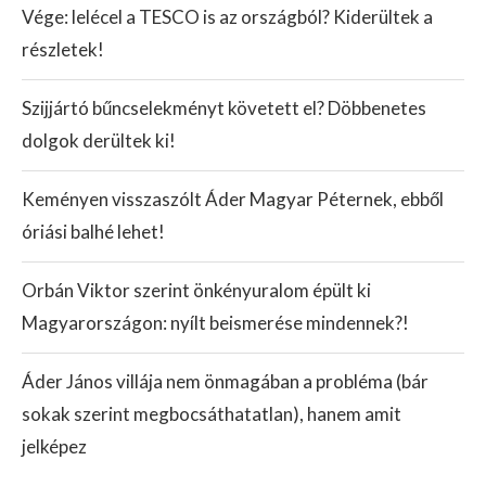
Vége: lelécel a TESCO is az országból? Kiderültek a
részletek!
Szijjártó bűncselekményt követett el? Döbbenetes
dolgok derültek ki!
Keményen visszaszólt Áder Magyar Péternek, ebből
óriási balhé lehet!
Orbán Viktor szerint önkényuralom épült ki
Magyarországon: nyílt beismerése mindennek?!
Áder János villája nem önmagában a probléma (bár
sokak szerint megbocsáthatatlan), hanem amit
jelképez