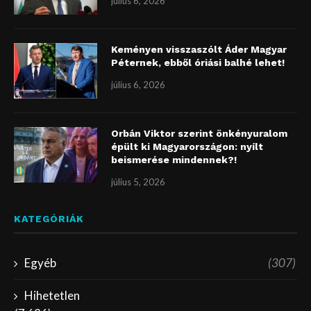
július 6, 2026
Keményen visszaszólt Áder Magyar
Péternek, ebből óriási balhé lehet!
július 6, 2026
Orbán Viktor szerint önkényuralom
épült ki Magyarországon: nyílt
beismerése mindennek?!
július 5, 2026
KATEGÓRIÁK
Egyéb
(307)
Hihetetlen