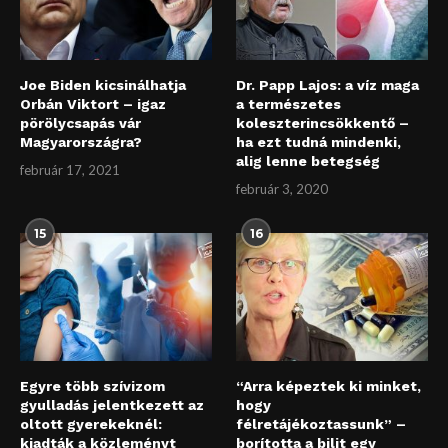
Joe Biden kicsinálhatja
Dr. Papp Lajos: a víz maga
Orbán Viktort – igaz
a természetes
pörölycsapás vár
koleszterincsökkentő –
Magyarországra?
ha ezt tudná mindenki,
alig lenne betegség
február 17, 2021
február 3, 2020
15
16
Egyre több szívizom
“Arra képeztek ki minket,
gyulladás jelentkezett az
hogy
oltott gyerekeknél:
félretájékoztassunk” –
kiadták a közleményt
borította a bilit egy