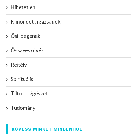
Hihetetlen
Kimondott igazságok
Ősi idegenek
Összeesküvés
Rejtély
Spirituális
Tiltott régészet
Tudomány
KÖVESS MINKET MINDENHOL