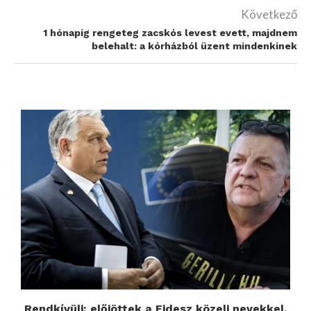
Következő
1 hónapig rengeteg zacskós levest evett, majdnem
belehalt: a kórházból üzent mindenkinek
Rendkívüli: előjöttek a Fidesz közeli nevekkel,