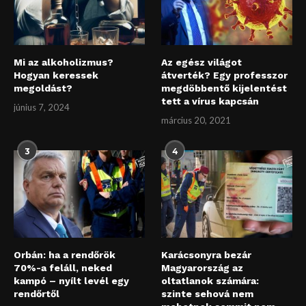
Mi az alkoholizmus?
Az egész világot
Hogyan keressek
átverték? Egy professzor
megoldást?
megdöbbentő kijelentést
tett a vírus kapcsán
június 7, 2024
március 20, 2021
3
4
Orbán: ha a rendőrök
Karácsonyra bezár
70%-a feláll, neked
Magyarország az
kampó – nyílt levél egy
oltatlanok számára:
rendőrtől
szinte sehová nem