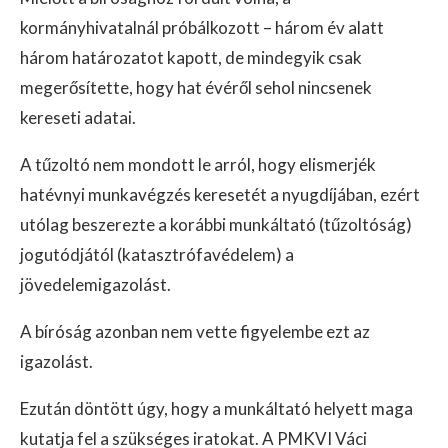
kormányhivatalnál próbálkozott – három év alatt
három határozatot kapott, de mindegyik csak
megerősítette, hogy hat évéről sehol nincsenek
kereseti adatai.
A tűzoltó nem mondott le arról, hogy elismerjék
hatévnyi munkavégzés keresetét a nyugdíjában, ezért
utólag beszerezte a korábbi munkáltató (tűzoltóság)
jogutódjától (katasztrófavédelem) a
jövedelemigazolást.
A bíróság azonban nem vette figyelembe ezt az
igazolást.
Ezután döntött úgy, hogy a munkáltató helyett maga
kutatja fel a szükséges iratokat. A PMKVI Váci