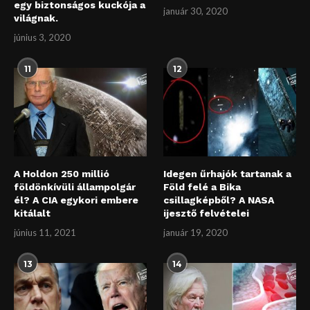
egy biztonságos kuckója a
január 30, 2020
világnak.
június 3, 2020
11
12
A Holdon 250 millió
Idegen űrhajók tartanak a
földönkívüli állampolgár
Föld felé a Bika
él? A CIA egykori embere
csillagképből? A NASA
kitálalt
ijesztő felvételei
június 11, 2021
január 19, 2020
13
14