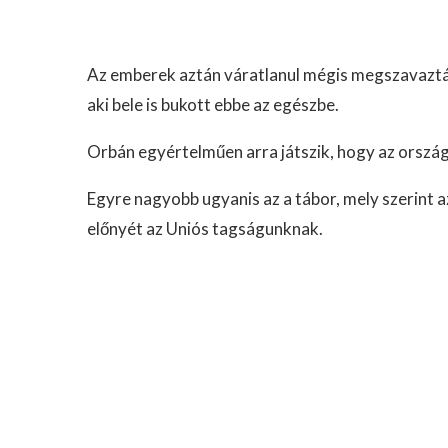
Az emberek aztán váratlanul mégis megszavaztá
aki bele is bukott ebbe az egészbe.
Orbán egyértelműen arra játszik, hogy az ország
Egyre nagyobb ugyanis az a tábor, mely szerint a
előnyét az Uniós tagságunknak.