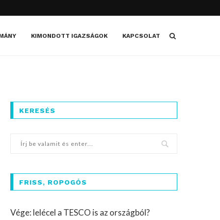
MÁNY
KIMONDOTT IGAZSÁGOK
KAPCSOLAT
KERESÉS
FRISS, ROPOGÓS
Vége: lelécel a TESCO is az országból?