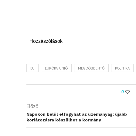
Hozzászólások
EU
EURÓPAI UNIÓ
MEGDÖBBENTŐ
POLITIKA
0
Előző
Napokon belül elfogyhat az üzemanyag: újabb
korlátozásra készülhet a kormány