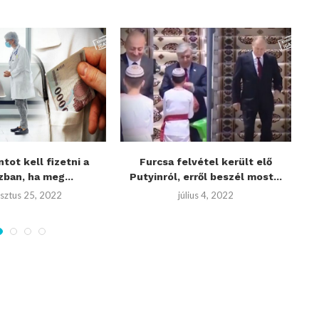
ntot kell fizetni a
Furcsa felvétel került elő
FO
ban, ha meg...
Putyinról, erről beszél most...
sztus 25, 2022
július 4, 2022