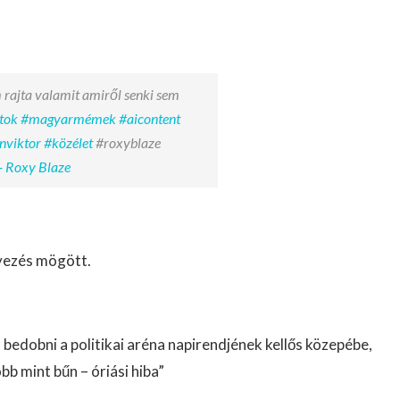
 rajta valamit amiről senki sem
tok
#magyarmémek
#aicontent
nviktor
#közélet
#roxyblaze
- Roxy Blaze
nyezés mögött.
bedobni a politikai aréna napirendjének kellős közepébe,
öbb mint bűn – óriási hiba”