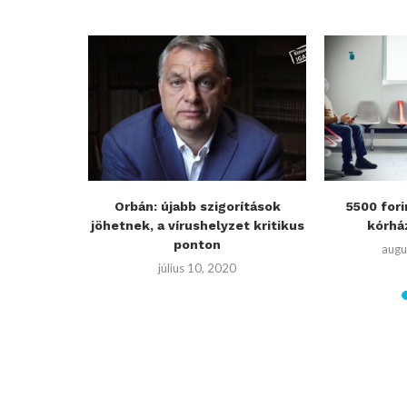
tozhatnak”
Orbán: újabb szigorítások
5500 fori
, más...
jöhetnek, a vírushelyzet kritikus
kórház
ponton
augu
július 10, 2020