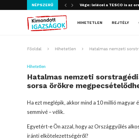
NÉPSZERŰ
Szijjártó bűncselekményt köve
HIHETETLEN
REJTÉLY
Főoldal
Hihetetlen
Hatalmas nemzeti sorstr
Hihetetlen
Hatalmas nemzeti sorstragéd
sorsa örökre megpecsételődh
Ha ezt meglépik, akkor mind a 10 millió magyar 
semmivé – vélik.
Egyetért-e Ön azzal, hogy az Országgyűlés alk
iránti elkötelezettségéről?