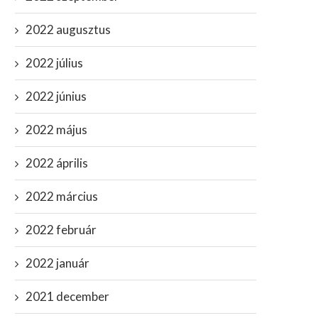
2022 augusztus
2022 július
2022 június
2022 május
NTOS: változást jelentett be a
2022 április
Black Rock alkalmazott: 
kormány a
egész világot és a...
karanténszabályokkal...
2022 március
június 23, 2023
október 14, 2021
2022 február
2022 január
2021 december