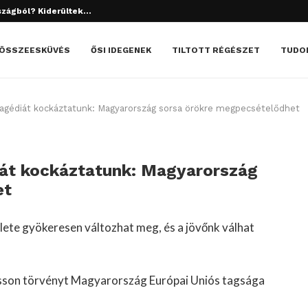
tett el? Döbbenetes dolgok derültek ki!
ÖSSZEESKÜVÉS
ŐSI IDEGENEK
TILTOTT RÉGÉSZET
TUDO
agédiát kockáztatunk: Magyarország sorsa örökre megpecsételődhet
iát kockáztatunk: Magyarország
et
élete gyökeresen változhat meg, és a jövőnk válhat
osson törvényt Magyarország Európai Uniós tagsága