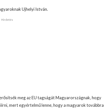
agyaroknak Ujhelyi István.
Hirdetés
y erősítsék meg az EU tagságát Magyarországnak, hogy
iírni, mert egyértelmű lenne, hogy a magyarok továbbra