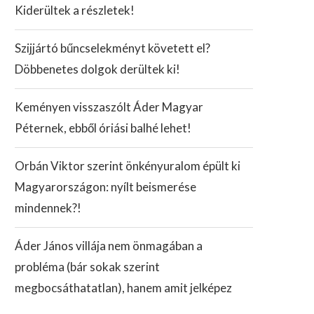
Kiderültek a részletek!
Szijjártó bűncselekményt követett el?
Döbbenetes dolgok derültek ki!
Keményen visszaszólt Áder Magyar
Péternek, ebből óriási balhé lehet!
Orbán Viktor szerint önkényuralom épült ki
Magyarországon: nyílt beismerése
mindennek?!
Áder János villája nem önmagában a
probléma (bár sokak szerint
megbocsáthatatlan), hanem amit jelképez