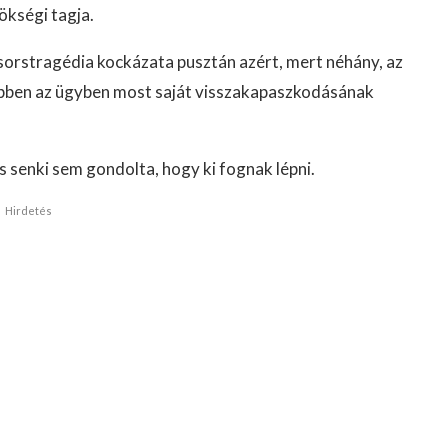
ökségi tagja.
orstragédia kockázata pusztán azért, mert néhány, az
ő ebben az ügyben most saját visszakapaszkodásának
is senki sem gondolta, hogy ki fognak lépni.
Hirdetés