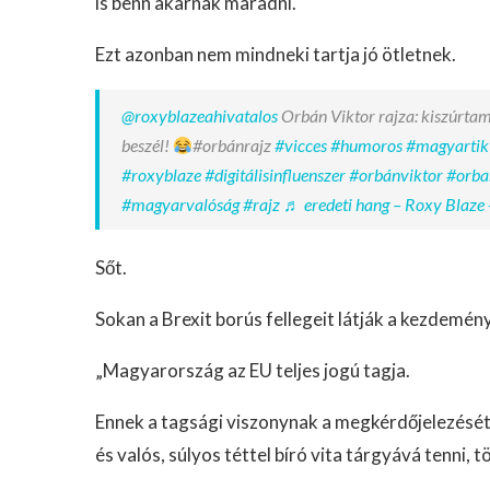
is benn akarnak maradni.
Ezt azonban nem mindneki tartja jó ötletnek.
@roxyblazeahivatalos
Orbán Viktor rajza: kiszúrtam
beszél!
#orbánrajz
#vicces
#humoros
#magyartik
#roxyblaze
#digitálisinfluenszer
#orbánviktor
#orba
#magyarvalóság
#rajz
♬ eredeti hang – Roxy Blaze 
Sőt.
Sokan a Brexit borús fellegeit látják a kezdemé
„Magyarország az EU teljes jogú tagja.
Ennek a tagsági viszonynak a megkérdőjelezését 
és valós, súlyos téttel bíró vita tárgyává tenni, t