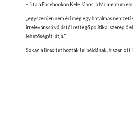
– írta a Facebookon Kele János, a Momentum eln
„egyszerűen nem éri meg egy hatalmas nemzeti s
irrelevánssá válástól rettegő politikai szerepl
lehetőségét látja.”
Sokan a Brexitet hozták fel példának, hiszen ott 