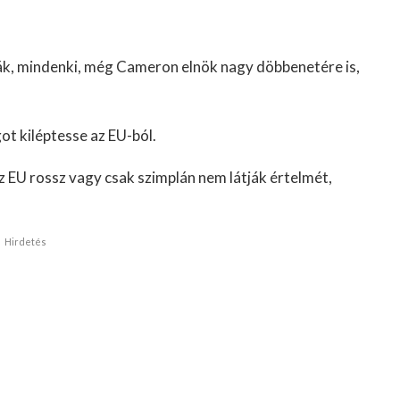
k, mindenki, még Cameron elnök nagy döbbenetére is,
ot kiléptesse az EU-ból.
z EU rossz vagy csak szimplán nem látják értelmét,
Hirdetés