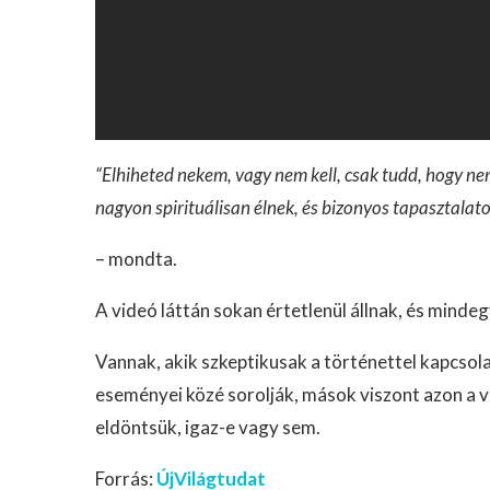
“Elhiheted nekem, vagy nem kell, csak tudd, hogy n
nagyon spirituálisan élnek, és bizonyos tapasztalat
– mondta.
A videó láttán sokan értetlenül állnak, és mind
Vannak, akik szkeptikusak a történettel kapcsola
eseményei közé sorolják, mások viszont azon a 
eldöntsük, igaz-e vagy sem.
Forrás:
ÚjVilágtudat