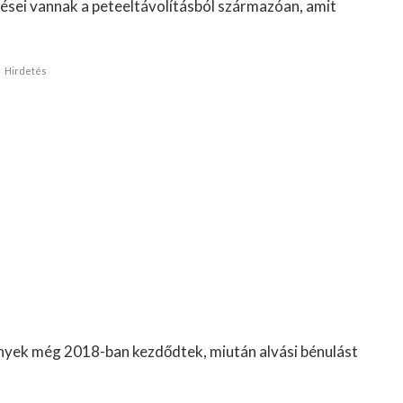
ései vannak a peteeltávolításból származóan, amit
Hirdetés
mények még 2018-ban kezdődtek, miután alvási bénulást