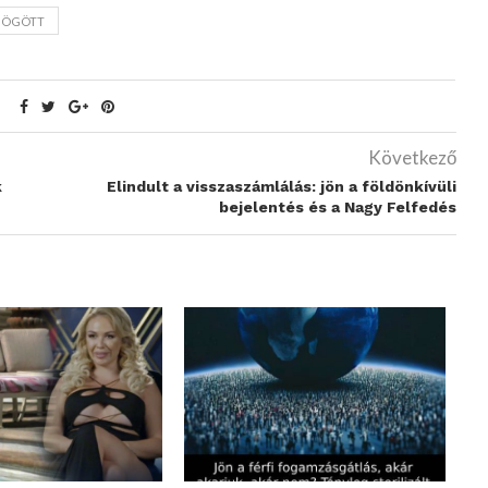
 MÖGÖTT
Következő
k
Elindult a visszaszámlálás: jön a földönkívüli
bejelentés és a Nagy Felfedés