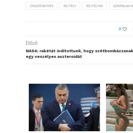
ÖSSZEESKÜVÉS
REJTÉLY
REJTÉLYEK
SZÍNFALAK
0
Előző
NASA: rakétát indítottunk, hogy szétbombázzana
egy veszélyes aszteroidát