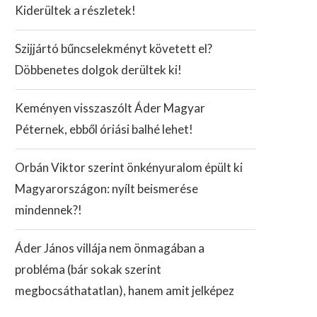
Kiderültek a részletek!
Szijjártó bűncselekményt követett el?
Döbbenetes dolgok derültek ki!
Keményen visszaszólt Áder Magyar
Péternek, ebből óriási balhé lehet!
Orbán Viktor szerint önkényuralom épült ki
Magyarországon: nyílt beismerése
mindennek?!
Áder János villája nem önmagában a
probléma (bár sokak szerint
megbocsáthatatlan), hanem amit jelképez