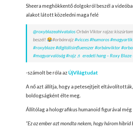
Sheera meghökkentő dolgokról beszél a videóban
alakot látott közeledni maga felé
@roxyblazeahivatalos
Orbán Viktor rajza: kiszúrtam
beszél!
#orbánrajz
#vicces
#humoros
#magyartik
#roxyblaze
#digitálisinfluenszer
#orbánviktor
#orba
#magyarvalóság
#rajz
♬ eredeti hang – Roxy Blaze 
-számolt be róla az
ÚjVilágtudat
A nő azt állítja, hogy a petesejtjeit eltávolított
boldogságként élte meg.
Állítólag a holografikus humanoid figurával még 
“Ez az ember azt mondta nekem, hogy három hibrid