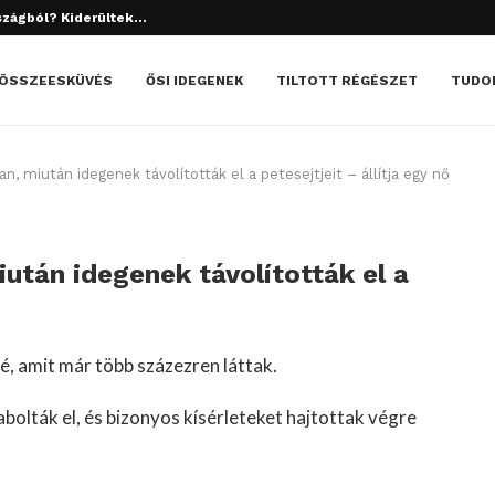
tett el? Döbbenetes dolgok derültek ki!
ÖSSZEESKÜVÉS
ŐSI IDEGENEK
TILTOTT RÉGÉSZET
TUDO
, miután idegenek távolították el a petesejtjeit – állítja egy nő
után idegenek távolították el a
é, amit már több százezren láttak.
rabolták el, és bizonyos kísérleteket hajtottak végre