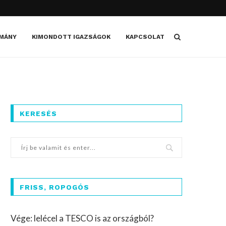
MÁNY
KIMONDOTT IGAZSÁGOK
KAPCSOLAT
KERESÉS
FRISS, ROPOGÓS
Vége: lelécel a TESCO is az országból?