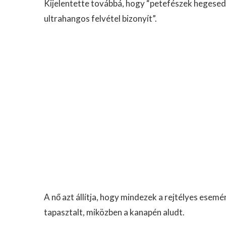
Kijelentette továbbá, hogy “petefészek hegesed
ultrahangos felvétel bizonyít”.
A nő azt állítja, hogy mindezek a rejtélyes ese
tapasztalt, miközben a kanapén aludt.