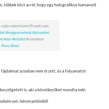
, többek közt arról, hogy egy holografikus humanoid
 rajta valamit amiről senki sem
tok
#magyarmémek
#aicontent
nviktor
#közélet
#roxyblaze
- Roxy Blaze
ák, fájdalmat azonban nem érzett, és a folyamatot
beszélgetett is, aki a következőket mondta neki.
 babám van, három petémből.