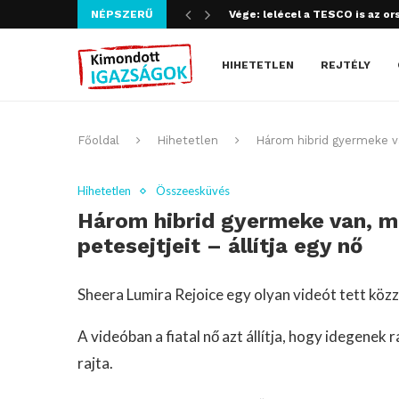
NÉPSZERŰ
Szijjártó bűncselekményt köve
HIHETETLEN
REJTÉLY
Főoldal
Hihetetlen
Három hibrid gyermeke van
Hihetetlen
Összeesküvés
Három hibrid gyermeke van, mi
petesejtjeit – állítja egy nő
Sheera Lumira Rejoice egy olyan videót tett közz
A videóban a fiatal nő azt állítja, hogy idegenek 
rajta.