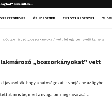
szágból? Kiderültek...
tett el? Döbbenetes dolgok derültek ki!
ÖSSZEESKÜVÉS
ŐSI IDEGENEK
TILTOTT RÉGÉSZET
TUDO
mből lakmározó „boszorkányokat” vett fel egy térfigyelő kamera
 lakmározó „boszorkányokat” vett
zt javasolták, hogy a hatóságokat is vonják be az ügybe.
a tettük mi is be, mert a nyugalom megzavarására