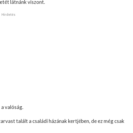
etét látnánk viszont.
Hirdetés
 a valóság.
rvast talált a családi házának kertjében, de ez még csak