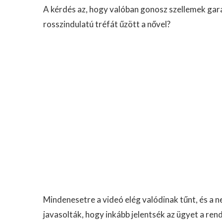
A kérdés az, hogy valóban gonosz szellemek garáz
rosszindulatú tréfát űzött a nővel?
Mindenesetre a videó elég valódinak tűnt, és a n
javasolták, hogy inkább jelentsék az ügyet a ren