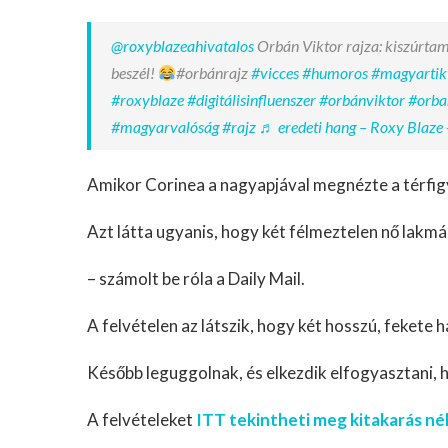
@roxyblazeahivatalos
Orbán Viktor rajza: kiszúrtam
beszél!
#orbánrajz
#vicces
#humoros
#magyartik
#roxyblaze
#digitálisinfluenszer
#orbánviktor
#orba
#magyarvalóság
#rajz
♬ eredeti hang – Roxy Blaze 
Amikor Corinea a nagyapjával megnézte a térfigy
Azt látta ugyanis, hogy két félmeztelen nő lakm
– számolt be róla a Daily Mail.
A felvételen az látszik, hogy két hosszú, fekete h
Később leguggolnak, és elkezdik elfogyasztani, 
A felvételeket
ITT tekintheti meg kitakarás né