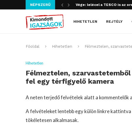
Vége: lelécel a TESCO is az or
NÉPSZERŰ
Szijjártó bűncselekményt köve
HIHETETLEN
REJTÉLY
Főoldal
Hihetetlen
Félmeztelen, szarvastete
Hihetetlen
Félmeztelen, szarvastetemből
fel egy térfigyelő kamera
A neten terjedő felvételek alatt a kommentelők a
A felvételeket lentebb egy külön linkre kattintv
tökéletesen alkalmasak.