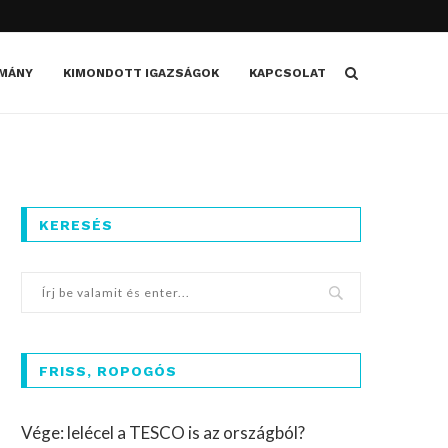
MÁNY
KIMONDOTT IGAZSÁGOK
KAPCSOLAT
KERESÉS
FRISS, ROPOGÓS
Vége: lelécel a TESCO is az országból?