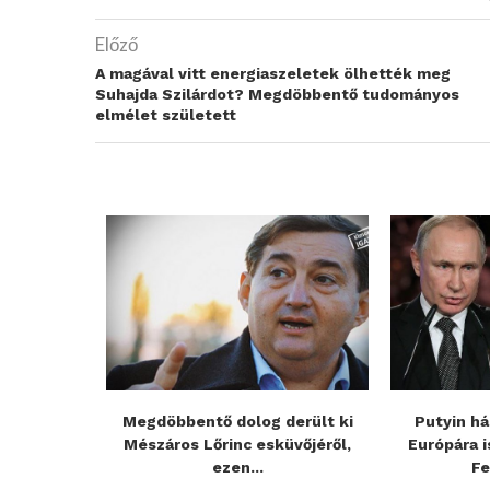
Előző
A magával vitt energiaszeletek ölhették meg
Suhajda Szilárdot? Megdöbbentő tudományos
elmélet született
 érkezett
Megdöbbentő dolog derült ki
Putyin há
s fronton
Mészáros Lőrinc esküvőjéről,
Európára i
ezen...
Fe