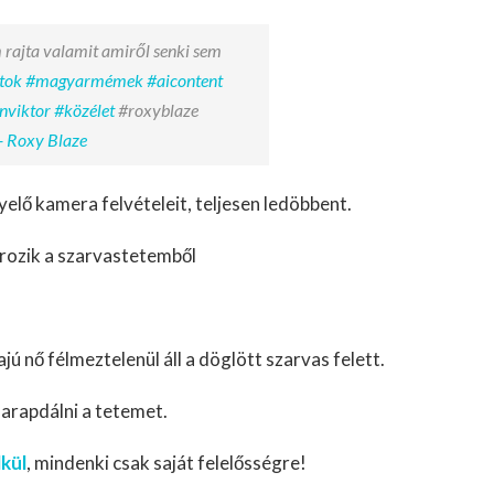
 rajta valamit amiről senki sem
tok
#magyarmémek
#aicontent
nviktor
#közélet
#roxyblaze
- Roxy Blaze
elő kamera felvételeit, teljesen ledöbbent.
ározik a szarvastetemből
ajú nő félmeztelenül áll a döglött szarvas felett.
harapdálni a tetemet.
lkül
, mindenki csak saját felelősségre!