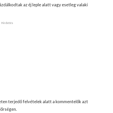
dálkodtak az éj leple alatt vagy esetleg valaki
Hirdetés
eten terjedő felvételek alatt a kommentelők azt
dőrségen.