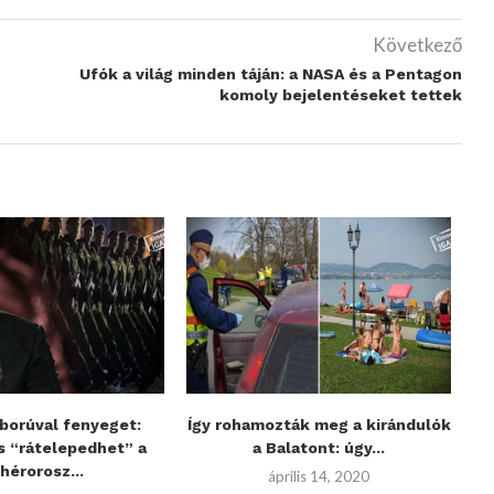
Következő
Ufók a világ minden táján: a NASA és a Pentagon
komoly bejelentéseket tettek
borúval fenyeget:
Így rohamozták meg a kirándulók
K
s “rátelepedhet” a
a Balatont: úgy...
hérorosz...
április 14, 2020