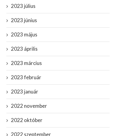
2023 július
2023 június
2023 május
2023 április
2023 március
2023 február
2023 január
2022 november
ülönlegesnek és vagyonosnak
Tóth Gabi könyvet ír: “N
2022 október
gondolja magát Molnár Anikó:
akarom osztani az...
nem...
január 1, 2024
2022 szeptember