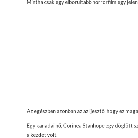
Mintha csak egy elborultabb horrorfilm egy jelen
Az egészben azonban az az ijesztő, hogy ez maga
Egy kanadai nő, Corinea Stanhope egy döglött sza
a kezdet volt.