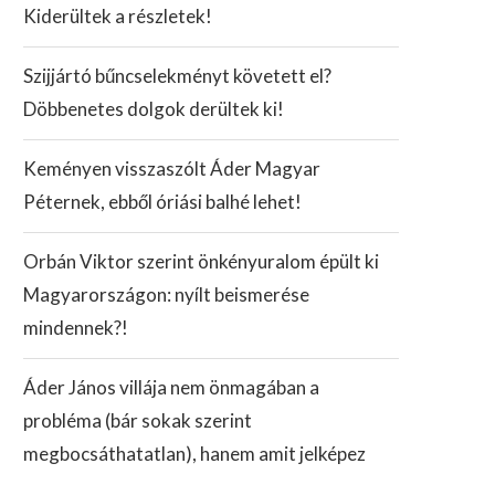
Kiderültek a részletek!
Szijjártó bűncselekményt követett el?
Döbbenetes dolgok derültek ki!
Keményen visszaszólt Áder Magyar
Péternek, ebből óriási balhé lehet!
Orbán Viktor szerint önkényuralom épült ki
Magyarországon: nyílt beismerése
mindennek?!
Áder János villája nem önmagában a
probléma (bár sokak szerint
megbocsáthatatlan), hanem amit jelképez